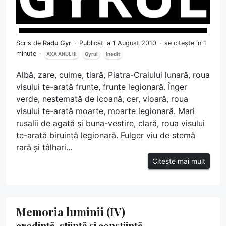
Scris de
Radu Gyr
Publicat la 1 August 2010
se citește în 1
minute
AXA ANUL III
Gyrul
Inedit
Albă, zare, culme, tiară, Piatra-Craiului lunară, roua
visului te-arată frunte, frunte legionară. Înger
verde, nestemată de icoană, cer, vioară, roua
visului te-arată moarte, moarte legionară. Mari
rusalii de agată şi buna-vestire, clară, roua visului
te-arată biruință legionară. Fulger viu de stemă
rară şi tâlhari...
Citește mai mult
Memoria luminii (IV)
credință, știință și conștiință