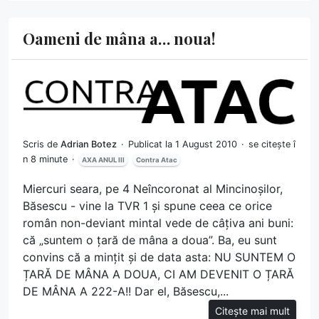
Oameni de mâna a… noua!
Scris de
Adrian Botez
Publicat la 1 August 2010
se citește î
n 8 minute
AXA ANUL III
Contra Atac
Miercuri seara, pe 4 Neîncoronat al Mincinoșilor,
Băsescu - vine la TVR 1 și spune ceea ce orice
român non-deviant mintal vede de câțiva ani buni:
că „suntem o țară de mâna a doua”. Ba, eu sunt
convins că a mințit și de data asta: NU SUNTEM O
ȚARĂ DE MÂNA A DOUA, CI AM DEVENIT O ȚARĂ
DE MÂNA A 222-A!! Dar el, Băsescu,...
Citește mai mult