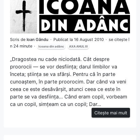
Scris de
Ioan Gându
Publicat la 16 August 2010
se citește î
n 24 minute
Icoana din adânc
AXA ANUL III
„Dragostea nu cade niciodată. Cât despre
proorocii — se vor desființa; darul limbilor va
înceta; știința se va sfârși. Pentru că în parte
cunoaștem, în parte proorocim. Dar când va veni
ceea ce este desăvârșit, atunci ceea ce este în
parte se va desființa… Când eram copil, vorbeam
ca un copil, simțeam ca un copil; Dar...
Citește mai mult