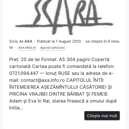
Scris de
AXA
Publicat la 1 August 2010
se citește în 6 minu
te
AXA ANUL III
Apariții editoriale
Preț: 20 de lei Format: A5 304 pagini Copertă
cartonată Cartea poate fi comandată la telefon:
0721.094.447 — Ionuț RUSE sau la adresa de e-
mail:
contact@axa.info.ro
CAPITOLUL ÎNTÎI:
ÎNTEMEIEREA AȘEZĂMÎNTULUI CĂSĂTORIEI ȘI
PRICINA VRAJBEI DINTRE BĂRBAT ȘI FEMEIE
Adam și Eva în Rai, starea firească a omului după
întîia...
Citește mai mult