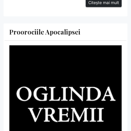
Citește mai mult
Proorociile Apocalipsei