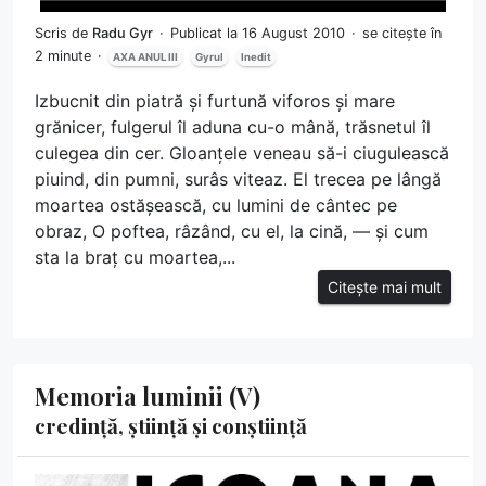
Scris de
Radu Gyr
Publicat la 16 August 2010
se citește în
2 minute
AXA ANUL III
Gyrul
Inedit
Izbucnit din piatră și furtună viforos și mare
grănicer, fulgerul îl aduna cu-o mână, trăsnetul îl
culegea din cer. Gloanțele veneau să-i ciugulească
piuind, din pumni, surâs viteaz. El trecea pe lângă
moartea ostășească, cu lumini de cântec pe
obraz, O poftea, râzând, cu el, la cină, — și cum
sta la braț cu moartea,...
Citește mai mult
Memoria luminii (V)
credință, știință și conștiință