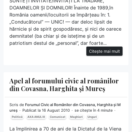
SUNTEȚI INVITATE/INVITAȚI LA TRĂDARE,
DOAMNELOR ȘI DOMNILOR! Înainte de 1989,în
România oamenii/locuitorii se împărțeau în: 1.
„Conducătorul” — UNIC! — dar deloc lipsit de
hărnicie și de spirit gospodăresc, și nici de oarece
demnitate! (ba chiar și de istețime și de un
patriotism destul de „personal”, dar foarte...
Citește mai mult
Apel al forumului civic al românilor
din Covasna, Harghita și Mureș
Scris de
Forumul Civic al Românilor din Covasna, Harghita și M
ureș
Publicat la 16 August 2010
se citește în 4 minute
Politică
AXA ANUL III
Comunicat
Maghiari
Unguri
La împlinirea a 70 de ani de la Dictatul de la Viena