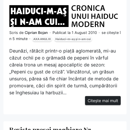
Scris de
Ciprian Bojan
Publicat la 1 August 2010
se citește î
n 5 minute
AXA ANUL III
Haiduci–m–aș și n–am cui
Deunăzi, rătăcit printr-o piață aglomerată, mi-au
căzut ochii pe o grămadă de pepeni în vârful
căreia trona un mesaj apocaliptic de sezon:
„Pepeni cu gust de criză”. Vânzătorul, un grăsun
unsuros, părea să fie chiar încântat de metoda de
promovare, căci din spirit de turmă, cumpărătorii
se înghesuiau la harbuzii...
Citește mai mult
Revista presei maghiare Nr.