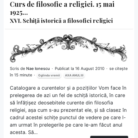
Curs de filosofie a religiei. 15 mai
1925…
XVI. Schiță istorică a filosofiei religiei
Scris de
Nae Ionescu
Publicat la 16 August 2010
se citește
în 15 minute
Oglinda vremii
AXA ANUL III
Catalogare a curentelor și a pozițiilor Vom face în
prelegerea de azi un fel de schiță istorică, în care
să înfățișez deosebitele curente din filosofia
religiei, așa cum s-au prezentat ele, și să clasez în
cadrul acestei schițe punctul de vedere pe care l-
am urmat în prelegerile pe care le-am făcut anul
acesta. Să...