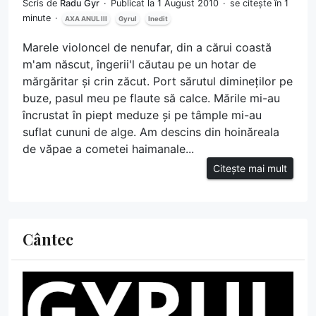
Scris de
Radu Gyr
Publicat la 1 August 2010
se citește în 1
minute
AXA ANUL III
Gyrul
Inedit
Marele violoncel de nenufar, din a cărui coastă
m'am născut, îngerii'l căutau pe un hotar de
mărgăritar și crin zăcut. Port sărutul dimineților pe
buze, pasul meu pe flaute să calce. Mările mi-au
încrustat în piept meduze și pe tâmple mi-au
suflat cununi de alge. Am descins din hoinăreala
de văpae a cometei haimanale...
Citește mai mult
Cântec