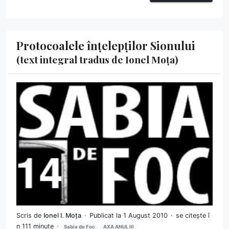
Protocoalele înțelepților Sionului
(text integral tradus de Ionel Moța)
Scris de
Ionel I. Moța
Publicat la 1 August 2010
se citește î
n 111 minute
Sabia de Foc
AXA ANUL III