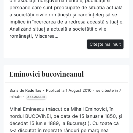
din asociații nonguvernamentale, publicații și
persoane care sunt preocupate de situația actuală
a societății civile românești și care înțeleg să se
implice în încercarea de a redresa această situație.
Analizând situația actuală a societății civile
românești, Mișcarea...
Citește mai mult
Eminovici bucovineanul
Scris de
Radu Ilaș
Publicat la 1 August 2010
se citește în 7
minute
AXA ANUL III
Mihai Eminescu (născut ca Mihail Eminovici, în
nordul BUCOVINEI, pe data de 15 ianuarie 1850, și
decedat 15 iunie 1889, la București). Cu toate că
s-a discutat în reperate rânduri pe marginea