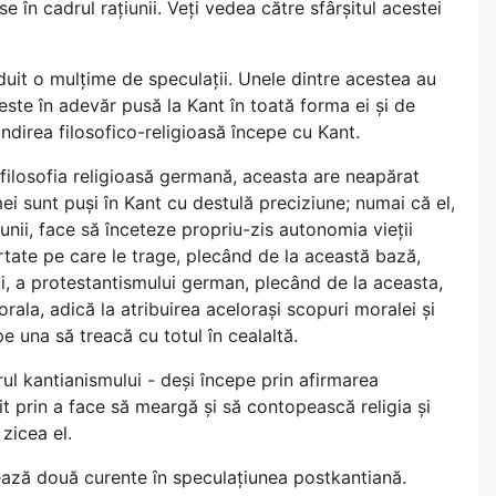
se în cadrul rațiunii. Veți vedea către sfârșitul acestei
duit o mulțime de speculații. Unele dintre acestea au
 este în adevăr pusă la Kant în toată forma ei și de
ndirea filosofico-religioasă începe cu Kant.
 filosofia religioasă germană, aceasta are neapărat
ei sunt puși în Kant cu destulă preciziune; numai că el,
nii, face să înceteze propriu-zis autonomia vieții
părtate pe care le trage, plecând de la această bază,
ui, a protestantismului german, plecând de la aceasta,
orala, adică la atribuirea acelorași scopuri moralei și
pe una să treacă cu totul în cealaltă.
rul kantianismului - deși începe prin afirmarea
rșit prin a face să meargă și să contopească religia și
 zicea el.
ază două curente în speculațiunea postkantiană.