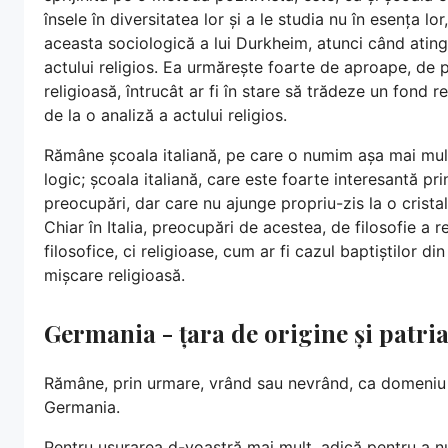
însele în diversitatea lor și a le studia nu în esența lo
aceasta sociologică a lui Durkheim, atunci când ating
actului religios. Ea urmărește foarte de aproape, de p
religioasă, întrucât ar fi în stare să trădeze un fond r
de la o analiză a actului religios.
Rămâne școala italiană, pe care o numim așa mai mult
logic; școala italiană, care este foarte interesantă pri
preocupări, dar care nu ajunge propriu-zis la o crista
Chiar în Italia, preocupări de acestea, de filosofie a r
filosofice, ci religioase, cum ar fi cazul baptiștilor d
mișcare religioasă.
Germania - țara de origine și patria 
Rămâne, prin urmare, vrând sau nevrând, ca domeniu sp
Germania.
Pentru ușurarea d-voastră mai mult, adică pentru a nu 