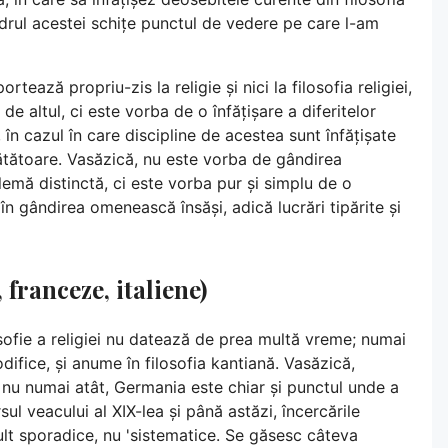
cadrul acestei schițe punctul de vedere pe care l-am
ează propriu-zis la religie și nici la filosofia religiei,
e altul, ci este vorba de o înfățișare a diferitelor
ei, în cazul în care discipline de acestea sunt înfățișate
tătătoare. Vasăzică, nu este vorba de gândirea
lemă distinctă, ci este vorba pur și simplu de o
 în gândirea omenească însăși, adică lucrări tipărite și
franceze, italiene)
sofie a religiei nu datează de prea multă vreme; numai
odifice, și anume în filosofia kantiană. Vasăzică,
, nu numai atât, Germania este chiar și punctul unde a
sul veacului al XIX-lea și până astăzi, încercările
 mult sporadice, nu 'sistematice. Se găsesc câteva