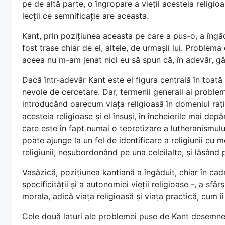
pe de altă parte, o îngropare a vieții acesteia religioa
lecții ce semnificație are aceasta.
Kant, prin pozițiunea aceasta pe care a pus-o, a îngă
fost trase chiar de el, altele, de urmașii lui. Problema
aceea nu m-am jenat nici eu să spun că, în adevăr, gâ
Dacă într-adevăr Kant este el figura centrală în toată
nevoie de cercetare. Dar, termenii generali ai problem
introducând oarecum viața religioasă în domeniul rațiu
acesteia religioase și el însuși, în încheierile mai de
care este în fapt numai o teoretizare a lutheranismul
poate ajunge la un fel de identificare a religiunii cu m
religiunii, nesubordonând pe una celeilalte, și lăsând 
Vasăzică, pozițiunea kantiană a îngăduit, chiar în cad
specificității și a autonomiei vieții religioase -, a sfâ
morala, adică viața religioasă și viața practică, cum îi
Cele două laturi ale problemei puse de Kant desemne