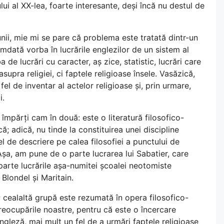
ului al XX-lea, foarte interesante, deși încă nu destul de
unii, mie mi se pare că problema este tratată dintr-un
dată vorba în lucrările englezilor de un sistem al
 de lucrări cu caracter, aș zice, statistic, lucrări care
pra religiei, ci faptele religioase însele. Vasăzică,
el de inventar al actelor religioase și, prin urmare,
i.
 împărți cam în două: este o literatură filosofico-
; adică, nu tinde la constituirea unei discipline
el de descriere pe calea filosofiei a punctului de
 Așa, am pune de o parte lucrarea lui Sabatier, care
 parte lucrările așa-numitei școalei neotomiste
 Blondel și Maritain.
e; cealaltă grupă este rezumată în opera filosofico-
preocupările noastre, pentru că este o încercare
engleză, mai mult un fel de a urmări faptele religioase