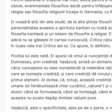
obicei, evenimentele filosofice decât pentru înfățișare
religiei sau filosofia religiunii începe în Germania, cu 
D-voastră știți din alte studii, de la alte științe filoso
personalitatea aceasta a spiritului kantian cu toată ac
filosofia kantiană și un sistem de filosofie a religiei
adică nu se găsește în cartea cunoscută,
Critica rațiu
în toate cele trei
Critice
ale lui. Ce spune, în definitiv,
Poziția lui este netă. El spune că omul ia cunoștință d
Dumnezeu, prin credință. Vasăzică, există un domeniu sp
cărui cunoaștere nu este numaidecât la-ndemâna rațiun
care se numește credință, și care credință dă omului 
primul element. Al doilea, că, totuși, această credință
umane (el întrebuințează chiar cuvântul „rațiune”) și c
atunci când se formulează, când se încheagă, când dev
aceasta nu poate depăși limitele rațiunii pure.
Vasăzică, este o specificitate, este pe de o parte, o re