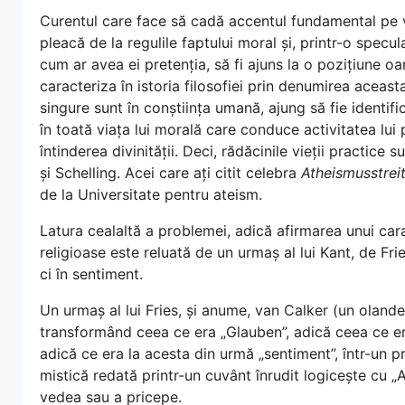
Curentul care face să cadă accentul fundamental pe vi
pleacă de la regulile faptului moral și, printr-o specu
cum ar avea ei pretenția, să fi ajuns la o pozițiune o
caracteriza în istoria filosofiei prin denumirea aceasta
singure sunt în conștiința umană, ajung să fie identifi
în toată viața lui morală care conduce activitatea lui
întinderea divinității. Deci, rădăcinile vieții practice 
și Schelling. Acei care ați citit celebra
Atheismusstrei
de la Universitate pentru ateism.
Latura cealaltă a problemei, adică afirmarea unui cara
religioase este reluată de un urmaș al lui Kant, de Frie
ci în sentiment.
Un urmaș al lui Fries, și anume, van Calker (un oland
transformând ceea ce era „Glauben”, adică ceea ce era 
adică ce era la acesta din urmă „sentiment”, într-un pr
mistică redată printr-un cuvânt înrudit logicește cu „
vedea sau a pricepe.