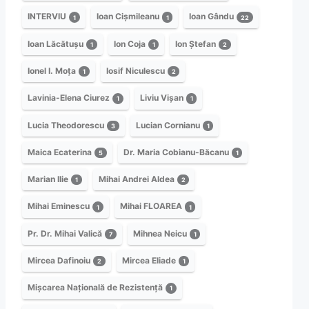
INTERVIU
Ioan Cișmileanu
Ioan Gându
1
1
22
Ioan Lăcătușu
Ion Coja
Ion Ștefan
1
1
2
Ionel I. Moța
Iosif Niculescu
1
2
Lavinia-Elena Ciurez
Liviu Vișan
1
1
Lucia Theodorescu
Lucian Cornianu
3
1
Maica Ecaterina
Dr. Maria Cobianu-Băcanu
5
1
Marian Ilie
Mihai Andrei Aldea
1
2
Mihai Eminescu
Mihai FLOAREA
1
1
Pr. Dr. Mihai Valică
Mihnea Neicu
7
1
Mircea Dafinoiu
Mircea Eliade
2
1
Mișcarea Națională de Rezistență
1