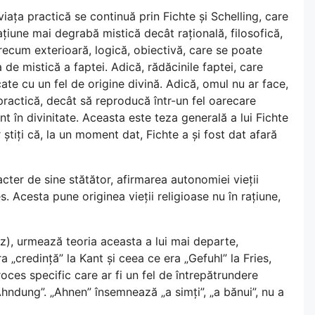
ața practică se continuă prin Fichte și Schelling, care
lațiune mai degrabă mistică decât rațională, filosofică,
arecum exterioară, logică, obiectivă, care se poate
 de mistică a faptei. Adică, rădăcinile faptei, care
cate cu un fel de origine divină. Adică, omul nu ar face,
 practică, decât să reproducă într-un fel oarecare
sunt în divinitate. Aceasta este teza generală a lui Fichte
t
știți că, la un moment dat, Fichte a și fost dat afară
cter de sine stătător, afirmarea autonomiei vieții
s. Acesta pune originea vieții religioase nu în rațiune,
ez), urmează teoria aceasta a lui mai departe,
„credință” la Kant și ceea ce era „Gefuhl” la Fries,
oces specific care ar fi un fel de întrepătrundere
Ahndung”. „Ahnen” însemnează „a simți”, „a bănui”, nu a