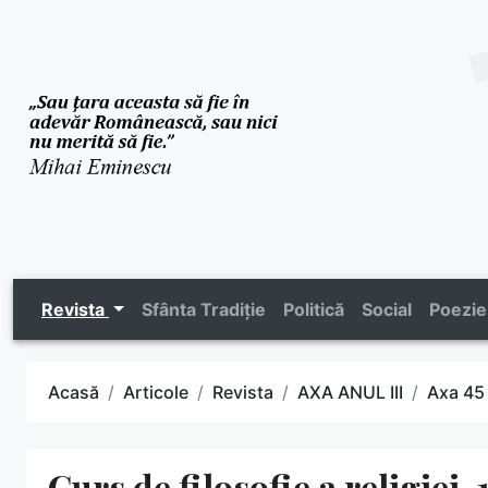
Revista
Sfânta Tradiție
Politică
Social
Poezie
Acasă
Articole
Revista
AXA ANUL III
Axa 45
Curs de filosofie a religiei.