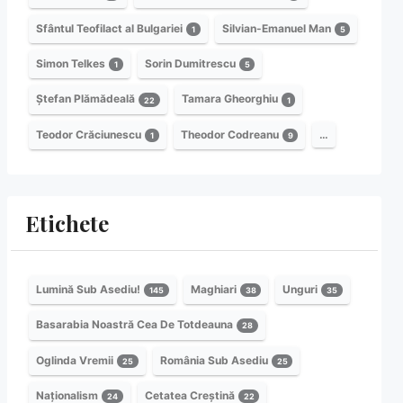
Sfântul Teofilact al Bulgariei
Silvian-Emanuel Man
1
5
Simon Telkes
Sorin Dumitrescu
1
5
Ștefan Plămădeală
Tamara Gheorghiu
22
1
Teodor Crăciunescu
Theodor Codreanu
…
1
9
Etichete
Lumină Sub Asediu!
Maghiari
Unguri
145
38
35
Basarabia Noastră Cea De Totdeauna
28
Oglinda Vremii
România Sub Asediu
25
25
Naționalism
Cetatea Creștină
24
22