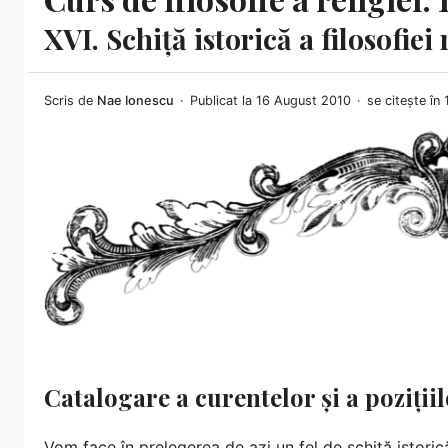
XVI. Schiță istorică a filosofiei 
Scris de
Nae Ionescu
Publicat la 16 August 2010
se citește în
Catalogare a curentelor și a poziții
Vom face în prelegerea de azi un fel de schiță istorică