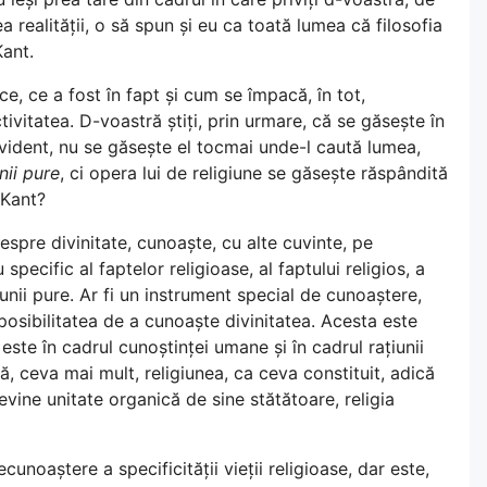
a realității, o să spun și eu ca toată lumea că filosofia
Kant.
fice, ce a fost în fapt și cum se împacă, în tot,
tivitatea. D-voastră știți, prin urmare, că se găsește în
. Evident, nu se găsește el tocmai unde-l caută lumea,
nii pure
, ci opera lui de religiune se găsește răspândită
 Kant?
espre divinitate, cunoaște, cu alte cuvinte, pe
ecific al faptelor religioase, al faptului religios, a
ii pure. Ar fi un instrument special de cunoaștere,
posibilitatea de a cunoaște divinitatea. Acesta este
 este în cadrul cunoștinței umane și în cadrul rațiunii
ă, ceva mai mult, religiunea, ca ceva constituit, adică
ine unitate organică de sine stătătoare, religia
cunoaștere a specificității vieții religioase, dar este,