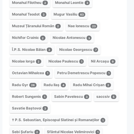
Monahul Filotheu
Monahul Leontie
2
3
Monahul Teodot
Mugur Vasiliu
3
63
Muzeul Țăranului Român
Nae Ionescu
2
23
Nichifor Crainic
Nicolae Antonescu
2
3
Î.P.S. Nicolae Bălan
Nicolae Georgescu
2
7
Nicolae Iorga
Nicolae Paulescu
Nil Arcașu
2
1
9
Octavian Mihalcea
Petru Demetrescu Popescu
1
1
Radu Gyr
Radu Ilaș
Radu Mihai Crișan
26
4
2
Robert Sungenis
Sabin Pavelescu
saccsiv
1
3
5
Savatie Baștovoi
3
† P.S. Sebastian, Episcopul Slatinei și Romanaților
1
Sebi Șufariu
Sfântul Nicolae Velimirovici
2
1