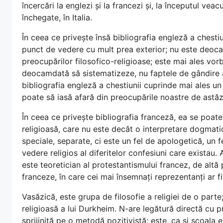
încercări la englezi și la francezi și, la începutul veac
închegate, în Italia.
În ceea ce privește însă bibliografia engleză a chesti
punct de vedere cu mult prea exterior; nu este deocam
preocupărilor filosofico-religioase; este mai ales vorba
deocamdată să sistematizeze, nu faptele de gândire asu
bibliografia engleză a chestiunii cuprinde mai ales un f
poate să iasă afară din preocupările noastre de astăz
În ceea ce privește bibliografia franceză, ea se poate
religioasă, care nu este decât o interpretare dogmatică
speciale, separate, ci este un fel de apologetică, un f
vedere religios al diferitelor confesiuni care existau.
este teoretician al protestantismului francez, de altă
franceze, în care cei mai însemnați reprezentanți ar fi
Vasăzică, este grupa de filosofie a religiei de o part
religioasă a lui Durkheim. N-are legătură directă cu 
sprijinită pe o metodă pozitivistă; este, ca și școala 