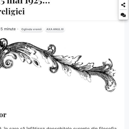
religiei
 15 minute
Oglinda vremii
AXA ANUL III
lor
, în care să înfățișez deosebitele curente din filosofia