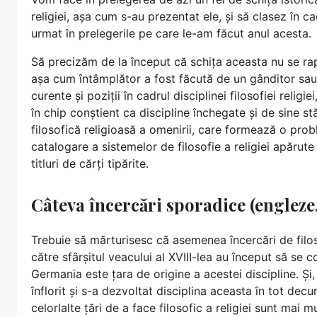
religiei, așa cum s-au prezentat ele, și să clasez în 
urmat în prelegerile pe care le-am făcut anul acesta.
Să precizăm de la început că schița aceasta nu se raport
așa cum întâmplător a fost făcută de un gânditor sau d
curente și poziții în cadrul disciplinei filosofiei religi
în chip conștient ca discipline închegate și de sine s
filosofică religioasă a omenirii, care formează o prob
catalogare a sistemelor de filosofie a religiei apărute
titluri de cărți tipărite.
Câteva încercări sporadice (engleze, 
Trebuie să mărturisesc că asemenea încercări de filo
către sfârșitul veacului al XVIII-lea au început să se c
Germania este țara de origine a acestei discipline. Și
înflorit și s-a dezvoltat disciplina aceasta în tot decur
celorlalte țări de a face filosofic a religiei sunt mai