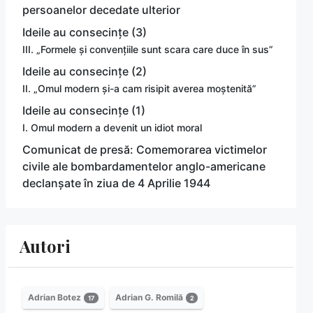
persoanelor decedate ulterior
Ideile au consecințe (3)
III. „Formele și convențiile sunt scara care duce în sus”
Ideile au consecințe (2)
II. „Omul modern și-a cam risipit averea moștenită”
Ideile au consecințe (1)
I. Omul modern a devenit un idiot moral
Comunicat de presă: Comemorarea victimelor
civile ale bombardamentelor anglo-americane
declanșate în ziua de 4 Aprilie 1944
Autori
Adrian Botez
Adrian G. Romilă
17
2