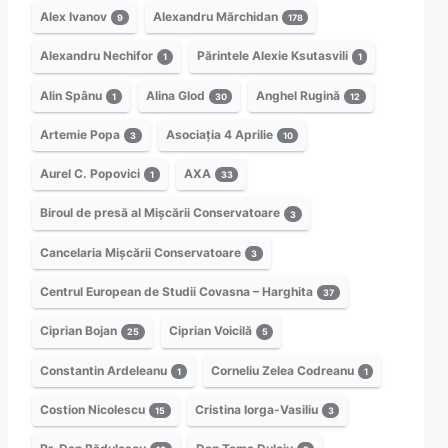
Alex Ivanov
Alexandru Mărchidan
9
178
Alexandru Nechifor
Părintele Alexie Ksutasvili
1
1
Alin Spânu
Alina Glod
Anghel Rugină
1
30
12
Artemie Popa
Asociația 4 Aprilie
3
10
Aurel C. Popovici
AXA
1
33
Biroul de presă al Mișcării Conservatoare
3
Cancelaria Mișcării Conservatoare
3
Centrul European de Studii Covasna – Harghita
37
Ciprian Bojan
Ciprian Voicilă
25
5
Constantin Ardeleanu
Corneliu Zelea Codreanu
1
1
Costion Nicolescu
Cristina Iorga-Vasiliu
15
3