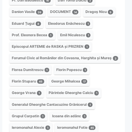
Pr. Dan Bădulescu
Dan Toma Dulciu
16
2
Danion Vasile
DOCUMENT
Dragoș Nicu
26
14
5
Eduard Țugui
Eleodorus Enăchescu
8
1
Prof. Eleonora Becea
Emil Niculescu
1
1
Episcopul ARTEMIE de RASKA și PRIZREN
1
Forumul Civic al Românilor din Covasna, Harghita și Mureș
3
Florea Dumitrescu
Florin Popescu
1
1
Florin Stuparu
George Mihalcea
45
17
George Vrana
Părintele Gheorghe Calciu
1
1
Generalul Gheorghe Cantacuzino Grănicerul
1
Grupul Carpatin
Icoana din adânc
1
1
Ieromonahul Alexie
Ieromonahul Fotie
1
45