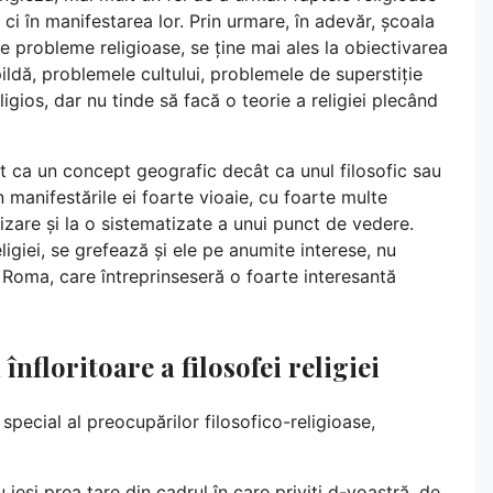
r, ci în manifestarea lor. Prin urmare, în adevăr, școala
e probleme religioase, se ține mai ales la obiectivarea
ildă, problemele cultului, problemele de superstiție
eligios, dar nu tinde să facă o teorie a religiei plecând
 ca un concept geografic decât ca unul filosofic sau
n manifestările ei foarte vioaie, cu foarte multe
lizare și la o sistematizate a unui punct de vedere.
eligiei, se grefează și ele pe anumite interese, nu
in Roma, care întreprinseseră o foarte interesantă
înfloritoare a filosofei religiei
ecial al preocupărilor filosofico-religioase,
ieși prea tare din cadrul în care priviți d-voastră, de