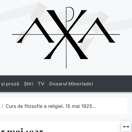
 și proză
Știri
TV
Dosarul Mineriadei
Curs de filosofie a religiei. 15 mai 1925…
 15 mai 1925…