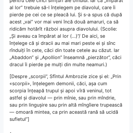
pentru cele cinci simțuri ale omului. Iar ca „împărat
al lor” trebuie să-l înțelegem pe diavolul, care îi
pierde pe cei ce se pleacă lui. Și s-a spus că după
acest „vai” vor mai veni încă două amaruri, ca să
ridicăm hotărît război asupra diavolului. (Scolie:
„Și aveau ca împărat al lor (…)”/ De aici, se
înțelege că și dracii au mai mari peste ei și sînc
rînduiți în cete, căci din toate cetele au căzut. Iar
„Abaddon” și „Apollion” înseamnă „pierzător”, căci
dracul îi pierde pe mulți din multe neamuri.)
[Despre „scorpii”, Sfîntul Ambrozie zice și el: „Prin
«scorpii», înțelegem demonii, căci, așa cum
scorpia înțeapă trupul și apoi vîră veninul, tot
astfel și diavolul — prin mînie, sau prin mîndrie,
sau prin lingușire sau prin altă mîngîiere trupească
— omoară mintea, ca prin această rană să ucidă
sufletul”]