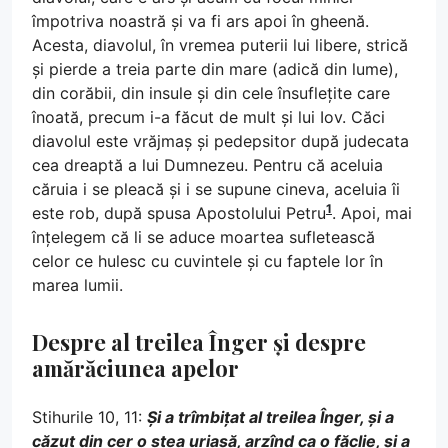
împotriva noastră și va fi ars apoi în gheenă.
Acesta, diavolul, în vremea puterii lui libere, strică
și pierde a treia parte din mare (adică din lume),
din corăbii, din insule și din cele însuflețite care
înoată, precum i-a făcut de mult și lui Iov. Căci
diavolul este vrăjmaș și pedepsitor după judecata
cea dreaptă a lui Dumnezeu. Pentru că aceluia
căruia i se pleacă și i se supune cineva, aceluia îi
1
este rob, după spusa Apostolului Petru
. Apoi, mai
înțelegem că li se aduce moartea sufletească
celor ce hulesc cu cuvintele și cu faptele lor în
marea lumii.
Despre al treilea Înger și despre
amărăciunea apelor
Stihurile 10, 11:
Și a trîmbițat al treilea Înger, și a
căzut din cer o stea uriașă, arzînd ca o făclie, și a