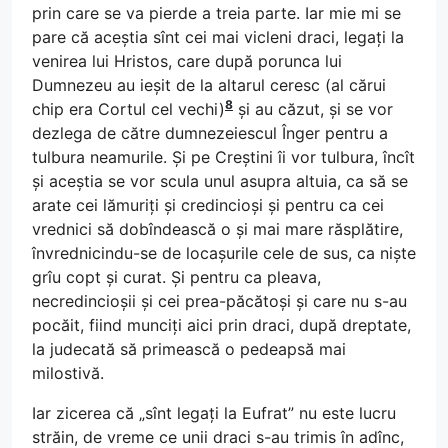
prin care se va pierde a treia parte. Iar mie mi se
pare că aceștia sînt cei mai vicleni draci, legați la
venirea lui Hristos, care după porunca lui
Dumnezeu au ieșit de la altarul ceresc (al cărui
8
chip era Cortul cel vechi)
și au căzut, și se vor
dezlega de către dumnezeiescul Înger pentru a
tulbura neamurile. Și pe Creștini îi vor tulbura, încît
și aceștia se vor scula unul asupra altuia, ca să se
arate cei lămuriți și credincioși și pentru ca cei
vrednici să dobîndească o și mai mare răsplătire,
învrednicindu-se de locașurile cele de sus, ca niște
grîu copt și curat. Și pentru ca pleava,
necredincioșii și cei prea-păcătoși și care nu s-au
pocăit, fiind munciți aici prin draci, după dreptate,
la judecată să primească o pedeapsă mai
milostivă.
Iar zicerea că „sînt legați la Eufrat” nu este lucru
străin, de vreme ce unii draci s-au trimis în adînc,