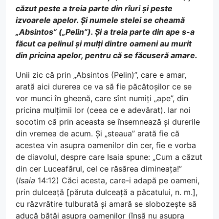
căzut peste a treia parte din rîuri și peste
izvoarele apelor. Și numele stelei se cheamă
„Absintos” („Pelin”). Și a treia parte din ape s-a
făcut ca pelinul și mulți dintre oameni au murit
din pricina apelor, pentru că se făcuseră amare.
Unii zic că prin „Absintos (Pelin)”, care e amar,
arată aici durerea ce va să fie păcătoșilor ce se
vor munci în gheenă, care sînt numiți „ape”, din
pricina mulțimii lor (ceea ce e adevărat). Iar noi
socotim că prin aceasta se însemnează și durerile
din vremea de acum. Și „steaua” arată fie că
acestea vin asupra oamenilor din cer, fie e vorba
de diavolul, despre care Isaia spune: „Cum a căzut
din cer Luceafărul, cel ce răsărea dimineața!”
(
Isaia
14:12) Căci acesta, care-i adapă pe oameni,
prin dulceață [păruta dulceață a păcatului, n. m.],
cu răzvrătire tulburată și amară se slobozește să
aducă bătăi asupra oamenilor (însă nu asupra