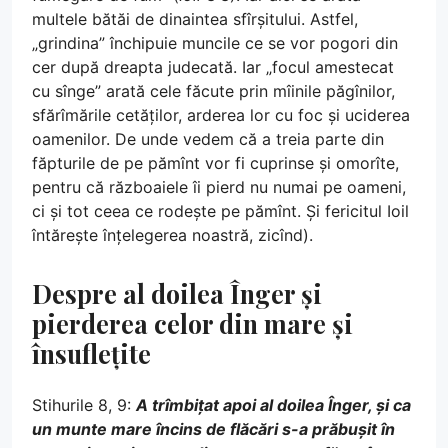
multele bătăi de dinaintea sfîrșitului. Astfel,
„grindina” închipuie muncile ce se vor pogori din
cer după dreapta judecată. Iar „focul amestecat
cu sînge” arată cele făcute prin mîinile păgînilor,
sfărîmările cetăților, arderea lor cu foc și uciderea
oamenilor. De unde vedem că a treia parte din
făpturile de pe pămînt vor fi cuprinse și omorîte,
pentru că războaiele îi pierd nu numai pe oameni,
ci și tot ceea ce rodește pe pămînt. Și fericitul Ioil
întărește înțelegerea noastră, zicînd).
Despre al doilea Înger și
pierderea celor din mare și
însuflețite
Stihurile 8, 9:
A trîmbițat apoi al doilea Înger, și ca
un munte mare încins de flăcări s-a prăbușit în