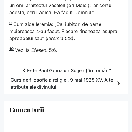
un om, arhitectul Veseleil (ori Moisi); iar cortul
acesta, cerul adică, l-a făcut Domnul.”
9
Cum zice Ieremia: „Cai iubitori de parte
muierească s-au făcut. Fiecare rînchează asupra
aproapelui său” (
Ieremia
5:8).
10
Vezi la
Efeseni
5:6.
Este Paul Goma un Soljenițân român?
Curs de filosofie a religiei. 9 mai 1925 XV. Alte
atribute ale divinului
Comentarii