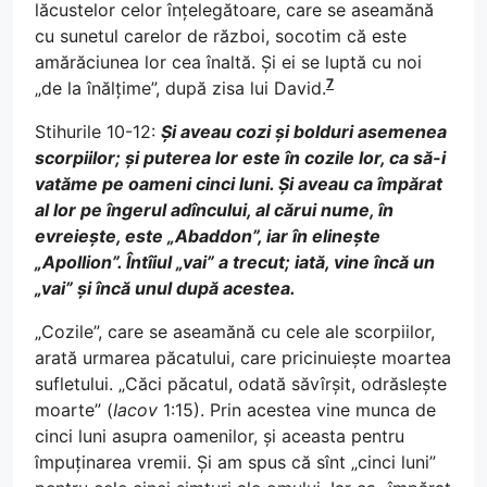
lăcustelor celor înțelegătoare, care se aseamănă
cu sunetul carelor de război, socotim că este
amărăciunea lor cea înaltă. Și ei se luptă cu noi
7
„de la înălțime”, după zisa lui David.
Stihurile 10-12:
Și aveau cozi și bolduri asemenea
scorpiilor; și puterea lor este în cozile lor, ca să-i
vatăme pe oameni cinci luni. Și aveau ca împărat
al lor pe îngerul adîncului, al cărui nume, în
evreiește, este „Abaddon”, iar în elinește
„Apollion”. Întîiul „vai” a trecut; iată, vine încă un
„vai” și încă unul după acestea.
„Cozile”, care se aseamănă cu cele ale scorpiilor,
arată urmarea păcatului, care pricinuiește moartea
sufletului. „Căci păcatul, odată săvîrșit, odrăslește
moarte” (
Iacov
1:15). Prin acestea vine munca de
cinci luni asupra oamenilor, și aceasta pentru
împuținarea vremii. Și am spus că sînt „cinci luni”