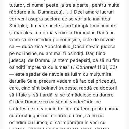
tuturor, ci numai peste „a treia parte', pentru multa
răbdare a lui Dumnezeu). […] Deci amare lucruri
vor veni asupra acelora ce se vor afla înaintea
Sfîntului, din care unele s-au întîmplat mai înainte,
și mai ales la a doua venire a Domnului. Dacă nu
voim să ne osîndim pe noi înșine, este de nevoie
ca — după zisa Apostolului: „Dacă ne-am judeca
pe noi înșine, nu am mai fi osîndiți. Dar, fiind
judecați de Domnul, sîntem pedepsiți, ca să nu fim
osîndiți împreună cu lumea” (
1 Corinteni
11:31, 32)
— este așadar de nevoie să luăm cu mulțumire
darurile Sale, precum vedem că fac cei pricepuți,
care, cînd sînt bolnavi trupește, rabdă ca doctorii
să-i taie și să-i ardă, și se tămăduiesc cu durere.
Ci dea Dumnezeu ca și noi, vindecîndu-ne
sufletește și neaducînd nici o materie pentru hrana
cuptorului gheenei ce arde cu foc, să nu ne
osîndim cu lumea, ci să împărățim în veci cu