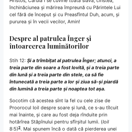
Hristos, Căruia I se cuvine toată slava, cinstea,
închinăciunea și mărirea împreună cu Părintele Lui
cel fără de început și cu Preasfîntul Duh, acum, și
pururea și în vecii vecilor, Amin!
Despre al patrulea Înger și
întoarcerea luminătorilor
Stih 12:
Și a trîmbițat al patrulea Înger; atunci, a
treia parte din soare a fost lovită, și a treia parte
din lună și a treia parte din stele, ca să fie
întunecată a treia parte a lor și ziua să-și piardă
din lumină a treia parte și noaptea tot așa.
Socotim că acestea sînt la fel cu cele zise de
Proorocul Ioil despre soare și lună, ce s-au tîlcuit
mai înainte, și care au fost deja rînduite prin
hotărîrea Stăpînului pentru sfîrșitul lumii. (
Ioil
2
8:5)
. Mai spunem încă o dată că pierderea unei