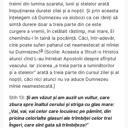
treimi din lumina soarelui, lunii și stelelor arată
împuținarea duratei zilei și a nopții. Și prin aceasta
înțelegem că Dumnezeu va slobozi ca cei răniți să
simtă durere doar a treia parte din ce este
curgere a vremii, în celălalt răstimp, mai mare, El
chemîndu-i în taină la pocăință. Căci, într-adevăr,
cine poate suferi paharul cel neamestecat al mîniei
3
lui Dumnezeu?
(Scolie: Aceasta a tîlcuit-o Hristos
atunci cînd L-au întrebat Apostolii despre sfîrșitul
veacului. Iar zicerea „a treia parte a luminătorilor
și a stelelor” arată a treia parte din cursul zilei și al
nopții, căci nici atunci nu va aduce Dumnezeu
mînie neamestecată.]
Stih 13:
Și am văzut și am auzit un vultur, care
zbura spre înaltul cerului și striga cu glas mare:
„Vai, vai, vai celor care locuiesc pe pămînt, din
pricina celorlalte glasuri ale trîmbiței celor trei
Îngeri, care sînt gata să trîmbițeze!”