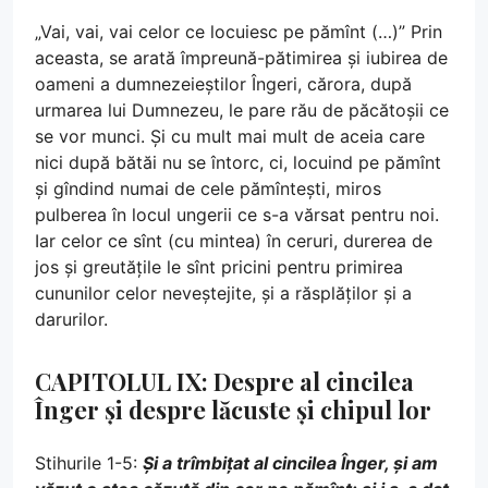
„Vai, vai, vai celor ce locuiesc pe pămînt (…)” Prin
aceasta, se arată împreună-pătimirea și iubirea de
oameni a dumnezeieștilor Îngeri, cărora, după
urmarea lui Dumnezeu, le pare rău de păcătoșii ce
se vor munci. Și cu mult mai mult de aceia care
nici după bătăi nu se întorc, ci, locuind pe pămînt
și gîndind numai de cele pămîntești, miros
pulberea în locul ungerii ce s-a vărsat pentru noi.
Iar celor ce sînt (cu mintea) în ceruri, durerea de
jos și greutățile le sînt pricini pentru primirea
cununilor celor neveștejite, și a răsplăților și a
darurilor.
CAPITOLUL IX: Despre al cincilea
Înger și despre lăcuste și chipul lor
Stihurile 1-5:
Și a trîmbițat al cincilea Înger, și am