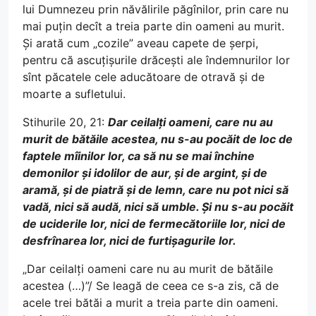
lui Dumnezeu prin năvălirile păgînilor, prin care nu
mai puțin decît a treia parte din oameni au murit.
Și arată cum „cozile” aveau capete de șerpi,
pentru că ascuțișurile drăcești ale îndemnurilor lor
sînt păcatele cele aducătoare de otravă și de
moarte a sufletului.
Stihurile 20, 21:
Dar ceilalți oameni, care nu au
murit de bătăile acestea, nu s-au pocăit de loc de
faptele mîinilor lor, ca să nu se mai închine
demonilor și idolilor de aur, și de argint, și de
aramă, și de piatră și de lemn, care nu pot nici să
vadă, nici să audă, nici să umble. Și nu s-au pocăit
de uciderile lor, nici de fermecătoriile lor, nici de
desfrînarea lor, nici de furtișagurile lor.
„Dar ceilalți oameni care nu au murit de bătăile
acestea (…)”/ Se leagă de ceea ce s-a zis, că de
acele trei bătăi a murit a treia parte din oameni.