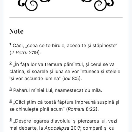
Note
1
Căci, „ceea ce te biruie, aceea te și stăpînește”
(
2 Petru
2:19).
2
„În fața lor va tremura pămîntul, și cerul se va
clătina, și soarele și luna se vor întuneca și stelele
își vor ascunde lumina” (
Ioil
8:5).
3
Paharul mîniei Lui, neamestecat cu mila.
4
„Căci știm că toată făptura împreună suspină și
se chinuiește pînă acum” (
Romani
8:22).
5
„Despre legarea diavolului și pierzarea lui, vezi
mai departe, la
Apocalipsa
20:7; compară și cu