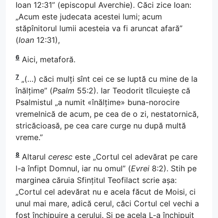
Ioan 12:31” (episcopul Averchie). Căci zice Ioan:
„Acum este judecata acestei lumi; acum
stăpînitorul lumii acesteia va fi aruncat afară”
(
Ioan
12:31),
6
Aici, metaforă.
7
„(…) căci mulți sînt cei ce se luptă cu mine de la
înălțime” (
Psalm
55:2). Iar Teodorit tîlcuiește că
Psalmistul „a numit «înălțime» buna-norocire
vremelnică de acum, pe cea de o zi, nestatornică,
stricăcioasă, pe cea care curge nu după multă
vreme.”
8
Altarul
ceresc
este „Cortul cel adevărat pe care
l-a înfipt Domnul, iar nu omul” (
Evrei
8:2). Stih pe
marginea căruia Sfințitul Teofilact scrie așa:
„Cortul cel adevărat nu e acela făcut de Moisi, ci
unul mai mare, adică cerul, căci Cortul cel vechi a
fost închipuire a cerului. Și pe acela L-a închipuit