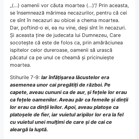
„(…) oamenii vor căuta moartea (…)”/ Prin aceasta,
se însemnează mărimea necazurilor, pentru că cei
ce sînt în necazuri au obicei a chema moartea.
Dar, poftind-o ei, ea nu vine, deși sînt în necazuri.
Și aceasta ține de judecata lui Dumnezeu, Care
socotește că este de folos ca, prin amărăciunea
ispitelor celor dureroase, oamenii să urască
păcatul ca pe unul ce cheamă și pricinuiește
moartea.
Stihurile 7-9:
Iar înfățișarea lăcustelor era
asemenea unor cai pregătiți de război. Pe
capete, aveau cununi ca de aur, și fețele lor erau
ca fețele oamenilor. Aveau păr ca femeile și dinții
lor erau ca dinții leilor. Apoi, aveau platoșe ca
platoșele de fier, iar vuietul aripilor lor era la fel
cu vuietul unei mulțimi de care și de cai ce
aleargă la luptă.