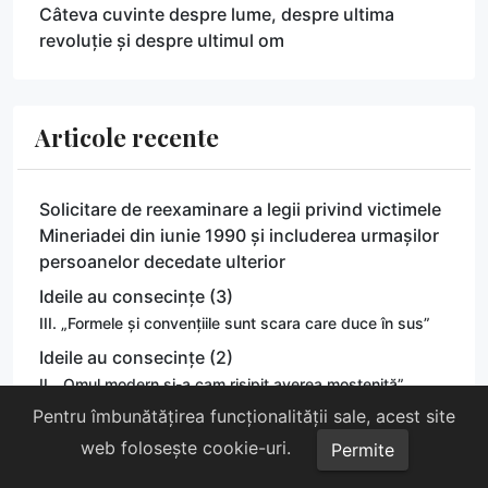
Câteva cuvinte despre lume, despre ultima
revoluție și despre ultimul om
Articole recente
Solicitare de reexaminare a legii privind victimele
Mineriadei din iunie 1990 și includerea urmașilor
persoanelor decedate ulterior
Ideile au consecințe (3)
III. „Formele și convențiile sunt scara care duce în sus”
Ideile au consecințe (2)
II. „Omul modern și-a cam risipit averea moștenită”
Pentru îmbunătățirea funcționalității sale, acest site
Ideile au consecințe (1)
I. Omul modern a devenit un idiot moral
web folosește cookie-uri.
Permite
Comunicat de presă: Comemorarea victimelor