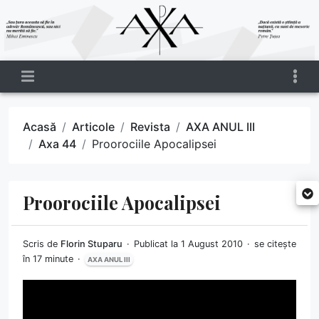
Acasă
Articole
Revista
AXA ANUL III
Axa 44
Proorociile Apocalipsei
Proorociile Apocalipsei
Scris de
Florin Stuparu
Publicat la 1 August 2010
se citește
în 17 minute
AXA ANUL III