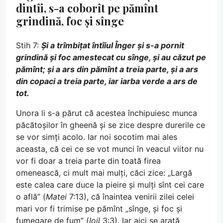
dintîi, s-a coborît pe pămînt
grindină, foc și sînge
Stih 7:
Și a trîmbițat întîiul Înger și s-a pornit
grindină și foc amestecat cu sînge, și au căzut pe
pămînt; și a ars din pămînt a treia parte, și a ars
din copaci a treia parte, iar iarba verde a ars de
tot.
Unora li s-a părut că acestea închipuiesc munca
păcătoșilor în gheenă și se zice despre durerile ce
se vor simți acolo. Iar noi socotim mai ales
aceasta, că cei ce se vot munci în veacul viitor nu
vor fi doar a treia parte din toată firea
omenească, ci mult mai mulți, căci zice: „Largă
este calea care duce la pieire și mulți sînt cei care
o află” (
Matei
7:13), că înaintea venirii zilei celei
mari vor fi trimise pe pămînt „sînge, și foc și
fumegare de fum” (
Ioil
3:3). Iar aici se arată