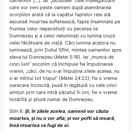
oamenilor […]. Iar „lăcustele” cele înțelegătoare
care vor veni peste oameni după asemănarea
scorpiilor arată că la capătul faptelor rele stă
ascunsă moartea sufletească, fapte însemnate pe
fruntea celor nepecetluiți cu pecetea lui
Dumnezeu și a celor neluminați cu lumina crucii
celei făcătoare de viață. Căci lumina acelora nu
luminează, prin Duhul Sfînt, mintea oamenilor spre
slava lui Dumnezeu (
Matei
5:16). Iar „munca de
cinci luni” socotim că închipuie fie împuținarea
vremii, „căci, de nu s-ar împuțina zilele acelea, nu
s-ar mîntui tot trupul” (
Matei
24:22); fie o vreme
oarecare încincită, pusă în legătură cu cele cinci
simțuri prin care intră păcatul în om; fie o vreme
hotărîtă și știută numai de Dumnezeu.
Stih 6:
Și, în zilele acelea, oamenii vor căuta
moartea, și nu o vor afla; și vor pofti să moară,
însă moartea va fugi de ei.