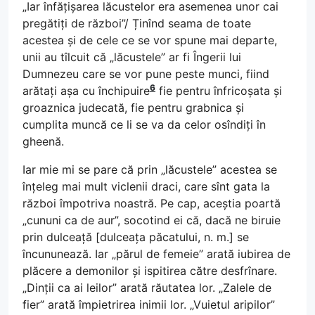
„Iar înfățișarea lăcustelor era asemenea unor cai
pregătiți de război”/ Ținînd seama de toate
acestea și de cele ce se vor spune mai departe,
unii au tîlcuit că „lăcustele” ar fi Îngerii lui
Dumnezeu care se vor pune peste munci, fiind
6
arătați așa cu închipuire
fie pentru înfricoșata și
groaznica judecată, fie pentru grabnica și
cumplita muncă ce li se va da celor osîndiți în
gheenă.
Iar mie mi se pare că prin „lăcustele” acestea se
înțeleg mai mult viclenii draci, care sînt gata la
război împotriva noastră. Pe cap, aceștia poartă
„cununi ca de aur”, socotind ei că, dacă ne biruie
prin dulceață [dulceața păcatului, n. m.] se
încununează. Iar „părul de femeie” arată iubirea de
plăcere a demonilor și ispitirea către desfrînare.
„Dinții ca ai leilor” arată răutatea lor. „Zalele de
fier” arată împietrirea inimii lor. „Vuietul aripilor”