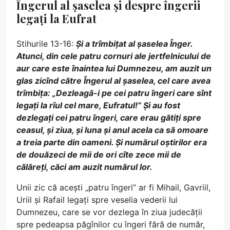
Îngerul al șaselea și despre îngerii
legați la Eufrat
Stihurile 13-16:
Și a trîmbițat al șaselea Înger.
Atunci, din cele patru cornuri ale jertfelnicului de
aur care este înaintea lui Dumnezeu, am auzit un
glas zicînd către Îngerul al șaselea, cel care avea
trîmbița: „Dezleagă-i pe cei patru îngeri care sînt
legați la rîul cel mare, Eufratul!” Și au fost
dezlegați cei patru îngeri, care erau gătiți spre
ceasul, și ziua, și luna și anul acela ca să omoare
a treia parte din oameni. Și numărul oștirilor era
de douăzeci de mii de ori cîte zece mii de
călăreți, căci am auzit numărul lor.
Unii zic că acești „patru îngeri” ar fi Mihail, Gavriil,
Uriil și Rafail legați spre veselia vederii lui
Dumnezeu, care se vor dezlega în ziua judecății
spre pedeapsa păgînilor cu îngeri fără de număr,