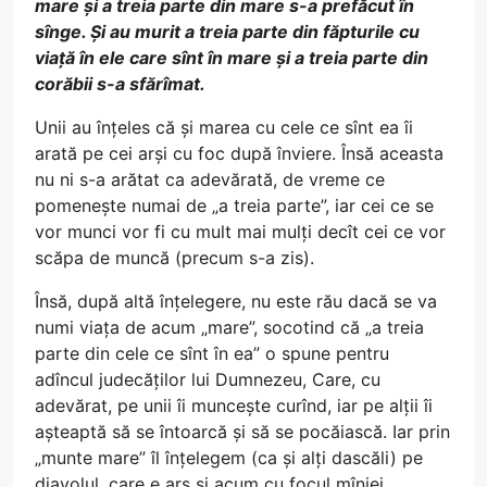
mare și a treia parte din mare s-a prefăcut în
sînge. Și au murit a treia parte din făpturile cu
viață în ele care sînt în mare și a treia parte din
corăbii s-a sfărîmat.
Unii au înțeles că și marea cu cele ce sînt ea îi
arată pe cei arși cu foc după înviere. Însă aceasta
nu ni s-a arătat ca adevărată, de vreme ce
pomenește numai de „a treia parte”, iar cei ce se
vor munci vor fi cu mult mai mulți decît cei ce vor
scăpa de muncă (precum s-a zis).
Însă, după altă înțelegere, nu este rău dacă se va
numi viața de acum „mare”, socotind că „a treia
parte din cele ce sînt în ea” o spune pentru
adîncul judecăților lui Dumnezeu, Care, cu
adevărat, pe unii îi muncește curînd, iar pe alții îi
așteaptă să se întoarcă și să se pocăiască. Iar prin
„munte mare” îl înțelegem (ca și alți dascăli) pe
diavolul, care e ars și acum cu focul mîniei