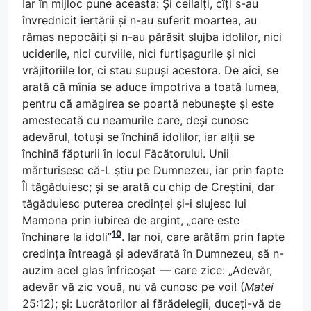
Iar în mijloc pune aceasta: Și ceilalți, cîți s-au
învrednicit iertării și n-au suferit moartea, au
rămas nepocăiți și n-au părăsit slujba idolilor, nici
uciderile, nici curviile, nici furtișagurile și nici
vrăjitoriile lor, ci stau supuși acestora. De aici, se
arată că mînia se aduce împotriva a toată lumea,
pentru că amăgirea se poartă nebunește și este
amestecată cu neamurile care, deși cunosc
adevărul, totuși se închină idolilor, iar alții se
închină făpturii în locul Făcătorului. Unii
mărturisesc că-L știu pe Dumnezeu, iar prin fapte
Îl tăgăduiesc; și se arată cu chip de Creștini, dar
tăgăduiesc puterea credinței și-i slujesc lui
Mamona prin iubirea de argint, „care este
10
închinare la idoli”
. Iar noi, care arătăm prin fapte
credința întreagă și adevărată în Dumnezeu, să n-
auzim acel glas înfricoșat — care zice: „Adevăr,
adevăr vă zic vouă, nu vă cunosc pe voi! (
Matei
25:12); și: Lucrătorilor ai fărădelegii, duceți-vă de