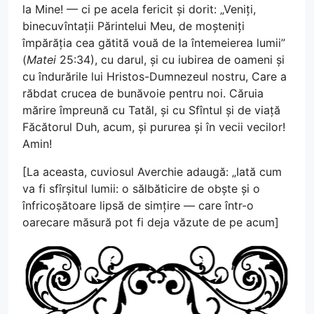
la Mine! — ci pe acela fericit și dorit: „Veniți,
binecuvîntații Părintelui Meu, de moșteniți
împărăția cea gătită vouă de la întemeierea lumii”
(
Matei
25:34), cu darul, și cu iubirea de oameni și
cu îndurările lui Hristos-Dumnezeul nostru, Care a
răbdat crucea de bunăvoie pentru noi. Căruia
mărire împreună cu Tatăl, și cu Sfîntul și de viață
Făcătorul Duh, acum, și pururea și în vecii vecilor!
Amin!
[La aceasta, cuviosul Averchie adaugă: „Iată cum
va fi sfîrșitul lumii: o sălbăticire de obște și o
înfricoșătoare lipsă de simțire — care într-o
oarecare măsură pot fi deja văzute de pe acum]