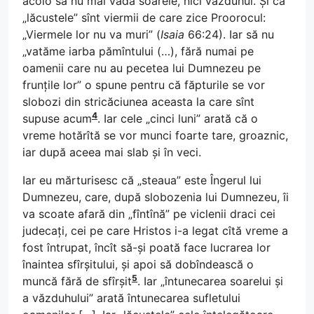
acolo să nu mai vadă soarele, nici văzduhul. Și că
„lăcustele” sînt viermii de care zice Proorocul:
„Viermele lor nu va muri” (
Isaia
66:24). Iar să nu
„vatăme iarba pămîntului (…), fără numai pe
oamenii care nu au pecetea lui Dumnezeu pe
frunțile lor” o spune pentru că făpturile se vor
slobozi din stricăciunea aceasta la care sînt
4
supuse acum
. Iar cele „cinci luni” arată că o
vreme hotărîtă se vor munci foarte tare, groaznic,
iar după aceea mai slab și în veci.
Iar eu mărturisesc că „steaua” este Îngerul lui
Dumnezeu, care, după slobozenia lui Dumnezeu, îi
va scoate afară din „fîntînă” pe viclenii draci cei
judecați, cei pe care Hristos i-a legat cîtă vreme a
fost întrupat, încît să-și poată face lucrarea lor
înaintea sfîrșitului, și apoi să dobîndească o
5
muncă fără de sfîrșit
. Iar „întunecarea soarelui și
a văzduhului” arată întunecarea sufletului