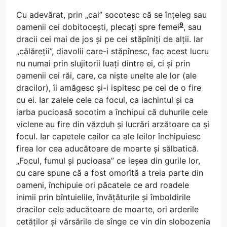
Cu adevărat, prin „cai” socotesc că se înțeleg sau
9
oamenii cei dobitocești, plecați spre femei
, sau
dracii cei mai de jos și pe cei stăpîniți de alții. Iar
„călăreții”, diavolii care-i stăpînesc, fac acest lucru
nu numai prin slujitorii luați dintre ei, ci și prin
oamenii cei răi, care, ca niște unelte ale lor (ale
dracilor), îi amăgesc și-i ispitesc pe cei de o fire
cu ei. Iar zalele cele ca focul, ca iachintul și ca
iarba pucioasă socotim a închipui că duhurile cele
viclene au fire din văzduh și lucrări arzătoare ca și
focul. Iar capetele cailor ca ale leilor închipuiesc
firea lor cea aducătoare de moarte și sălbatică.
„Focul, fumul și pucioasa” ce ieșea din gurile lor,
cu care spune că a fost omorîtă a treia parte din
oameni, închipuie ori păcatele ce ard roadele
inimii prin bîntuielile, învățăturile și îmboldirile
dracilor cele aducătoare de moarte, ori arderile
cetăților și vărsările de sînge ce vin din slobozenia