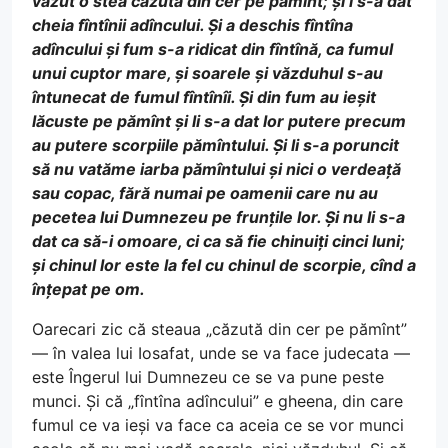
văzut o stea căzută din cer pe pămînt; și i s-a dat
cheia fîntînii adîncului. Și a deschis fîntîna
adîncului și fum s-a ridicat din fîntînă, ca fumul
unui cuptor mare, și soarele și văzduhul s-au
întunecat de fumul fîntînîi. Și din fum au ieșit
lăcuste pe pămînt și li s-a dat lor putere precum
au putere scorpiile pămîntului. Și li s-a poruncit
să nu vatăme iarba pămîntului și nici o verdeață
sau copac, fără numai pe oamenii care nu au
pecetea lui Dumnezeu pe frunțile lor. Și nu li s-a
dat ca să-i omoare, ci ca să fie chinuiți cinci luni;
și chinul lor este la fel cu chinul de scorpie, cînd a
înțepat pe om.
Oarecari zic că steaua „căzută din cer pe pămînt”
— în valea lui Iosafat, unde se va face judecata —
este Îngerul lui Dumnezeu ce se va pune peste
munci. Și că „fîntîna adîncului” e gheena, din care
fumul ce va ieși va face ca aceia ce se vor munci