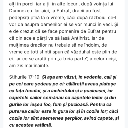
alți în porci, iar alții în alte locuri, după voința lui
Dumnezeu. Iar aici, la Eufrat, dracii au fost
pedepsiți pînă la o vreme, căci după războiul ce-l
vor da asupra oamenilor ei se vor munci în veci. Și
e de crezut că se face pomenire de Eufrat pentru
că din acele părți va să iasă Antihrist. Iar de
mulțimea dracilor nu trebuie să ne îndoim, de
vreme ce toți sfinții spun că văzduhul este plin de
ei. Iar ce se arată prin „a treia parte”, a celor uciși,
am zis mai înainte.
Stihurile 17-19:
Și așa am văzut, în vedenie, caii și
pe cei care ședeau pe ei: călăreții aveau platoșe
ca fața focului, și a iachintului și a pucioasei, iar
capetele cailor semănau cu capetele leilor și din
gurile lor ieșea foc, fum și pucioasă. Pentru că
puterea cailor este în gura lor și în cozile lor; căci
cozile lor sînt asemenea șerpilor, avînd capete, și
cu acestea vatămă.