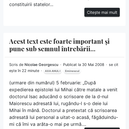
constituirii statelor...
Citește mai mult
Acest text este foarte important și
pune sub semnul întrebării…
Scris de
Nicolae Georgescu
Publicat la 30 Mai 2008
se cit
ește în 22 minute
AXA ANUL I
Eminescul
(urmare din numărul) 5 februarie: „După
expedierea epistolei lui Mihai către matale a venit
doctorul Isac aducând o scrisoare de la d-nul
Maiorescu adresată lui, rugându-l s-o deie lui
Mihai în mână. Doctorul a pretextat că scrisoarea
adresată lui personal a uitat-o acasă, făgăduindu-
mi că îmi va arăta-o mai pe urmă....