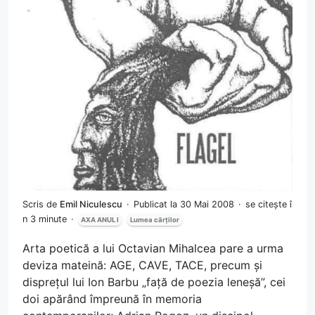
Scris de
Emil Niculescu
Publicat la 30 Mai 2008
se citește î
n 3 minute
AXA ANUL I
Lumea cărților
Arta poetică a lui Octavian Mihalcea pare a urma
deviza mateină: AGE, CAVE, TACE, precum și
disprețul lui Ion Barbu „față de poezia leneșă”, cei
doi apărând împreună în memoria