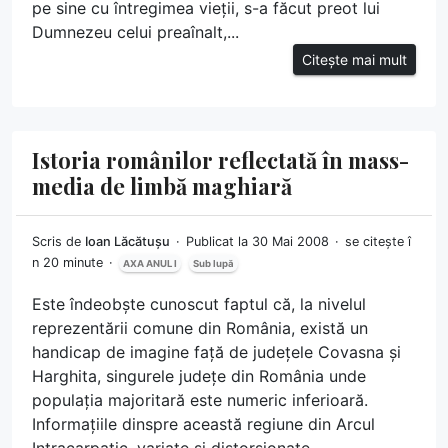
pe sine cu întregimea vieții, s-a făcut preot lui
Dumnezeu celui preaînalt,...
Citește mai mult
Istoria românilor reflectată în mass-
media de limbă maghiară
Scris de
Ioan Lăcătușu
Publicat la 30 Mai 2008
se citește î
n 20 minute
AXA ANUL I
Sub lupă
Este îndeobște cunoscut faptul că, la nivelul
reprezentării comune din România, există un
handicap de imagine față de județele Covasna și
Harghita, singurele județe din România unde
populația majoritară este numeric inferioară.
Informațiile dinspre această regiune din Arcul