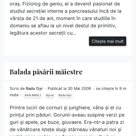
oraș. Fiziolog de geniu, el a devenit pasionat de
studiul secreției interne a pancreasului încă de la
vârsta de 21 de ani, moment în care studiile în
domeniu se aflau la un nivel destul de primitiv,
legătura acestor secreții cu...
Citește mai mult
Balada păsării măiestre
Scris de
Radu Gyr
Publicat la 30 Mai 2008
se citește în 9 m
inute
AXA ANUL I
Gyrul
Radu Gyr
Printre luciri de cornuri și junghiere, vâna și el cu
prințul prin păduri. Gorunii-aveau suspine verzi pe
guri și apele, pe buze, giuvaere. Era-ntr-a patra zi
de vânătoare Istețe slugi stârneau vânaturi noi și