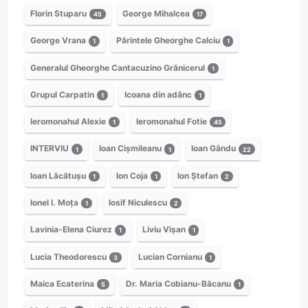
Florin Stuparu
George Mihalcea
45
17
George Vrana
Părintele Gheorghe Calciu
1
1
Generalul Gheorghe Cantacuzino Grănicerul
1
Grupul Carpatin
Icoana din adânc
1
1
Ieromonahul Alexie
Ieromonahul Fotie
1
45
INTERVIU
Ioan Cișmileanu
Ioan Gându
1
1
22
Ioan Lăcătușu
Ion Coja
Ion Ștefan
1
1
2
Ionel I. Moța
Iosif Niculescu
1
2
Lavinia-Elena Ciurez
Liviu Vișan
1
1
Lucia Theodorescu
Lucian Cornianu
3
1
Maica Ecaterina
Dr. Maria Cobianu-Băcanu
5
1