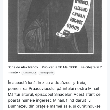
Scris de
Alex Ivanov
Publicat la 30 Mai 2008
se citește în 2
minute
AXA ANUL I
Iconografie
În această lună, în ziua a douăzeci și treia,
pomenirea Preacuviosului părintelui nostru Mihail
Mărturisitorul, episcopul Sinadelor. Acest sfânt ce
poartă numele îngeresc Mihail, fiind dăruit lui
Dumnezeu din brațele mamei sale, și curățindu-se