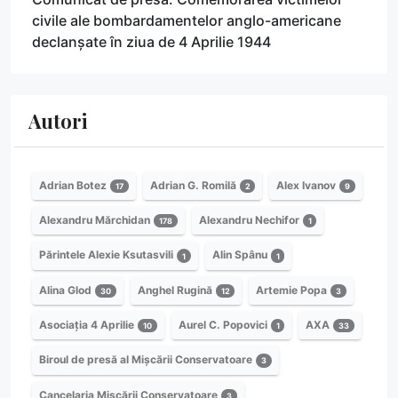
civile ale bombardamentelor anglo-americane
declanșate în ziua de 4 Aprilie 1944
Autori
Adrian Botez
Adrian G. Romilă
Alex Ivanov
17
2
9
Alexandru Mărchidan
Alexandru Nechifor
178
1
Părintele Alexie Ksutasvili
Alin Spânu
1
1
Alina Glod
Anghel Rugină
Artemie Popa
30
12
3
Asociația 4 Aprilie
Aurel C. Popovici
AXA
10
1
33
Biroul de presă al Mișcării Conservatoare
3
Cancelaria Mișcării Conservatoare
3