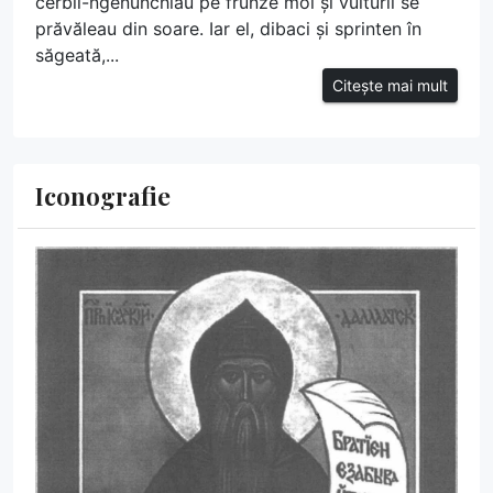
cerbii-ngenunchiau pe frunze moi și vulturii se
prăvăleau din soare. Iar el, dibaci și sprinten în
săgeată,...
Citește mai mult
Iconografie