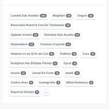
Lumină Sub Asediu!
Maghiari
Unguri
145
38
35
Basarabia Noastră Cea De Totdeauna
28
Oglinda Vremii
România Sub Asediu
25
25
Naționalism
Cetatea Creștină
24
22
Haiduci–m–aș Și N–am Cui
Politică
Curs
18
18
17
Învățături Ale Sfinților Părinți
Gyrul
17
14
Istorie
Jurnal De Front
Inedit
14
12
10
Contra Atac
Iconografie
Mihai Eminescu
9
9
9
Raportul Orbului
…
9