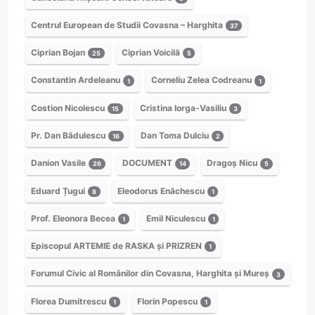
Centrul European de Studii Covasna – Harghita
37
Ciprian Bojan
Ciprian Voicilă
25
5
Constantin Ardeleanu
Corneliu Zelea Codreanu
1
1
Costion Nicolescu
Cristina Iorga-Vasiliu
15
3
Pr. Dan Bădulescu
Dan Toma Dulciu
16
2
Danion Vasile
DOCUMENT
Dragoș Nicu
26
14
5
Eduard Țugui
Eleodorus Enăchescu
8
1
Prof. Eleonora Becea
Emil Niculescu
1
1
Episcopul ARTEMIE de RASKA și PRIZREN
1
Forumul Civic al Românilor din Covasna, Harghita și Mureș
3
Florea Dumitrescu
Florin Popescu
1
1