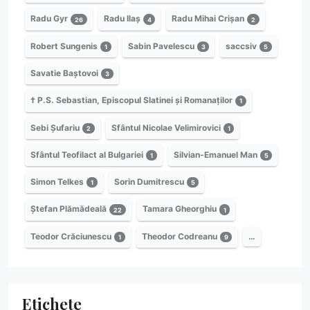
Radu Gyr
Radu Ilaș
Radu Mihai Crișan
26
4
2
Robert Sungenis
Sabin Pavelescu
saccsiv
1
3
5
Savatie Baștovoi
3
† P.S. Sebastian, Episcopul Slatinei și Romanaților
1
Sebi Șufariu
Sfântul Nicolae Velimirovici
2
1
Sfântul Teofilact al Bulgariei
Silvian-Emanuel Man
1
5
Simon Telkes
Sorin Dumitrescu
1
5
Ștefan Plămădeală
Tamara Gheorghiu
22
1
Teodor Crăciunescu
Theodor Codreanu
…
1
9
Etichete