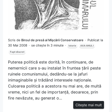
Scris de
Biroul de presă al Mișcării Conservatoare
Publicat la
30 Mai 2008
se citește în 3 minute
Istorie
AXA ANUL I
Fapt discret
Puterea politică este dorită, în continuare, de
nemernicii care s-au instalat în fruntea țării peste
ruinele comunismului, dedându-se la jafuri
inimaginabile și trădând interesele naționale.
Culoarea politică a acestora nu mai are, de multă
vreme, nici un fel de importanță, deoarece, prin
fire nevăzute, au generat o...
Citește mai mult