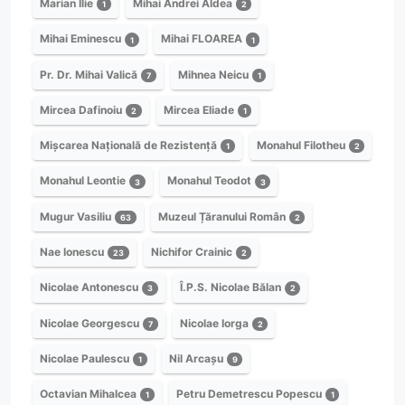
Marian Ilie
Mihai Andrei Aldea
1
2
Mihai Eminescu
Mihai FLOAREA
1
1
Pr. Dr. Mihai Valică
Mihnea Neicu
7
1
Mircea Dafinoiu
Mircea Eliade
2
1
Mișcarea Națională de Rezistență
Monahul Filotheu
1
2
Monahul Leontie
Monahul Teodot
3
3
Mugur Vasiliu
Muzeul Țăranului Român
63
2
Nae Ionescu
Nichifor Crainic
23
2
Nicolae Antonescu
Î.P.S. Nicolae Bălan
3
2
Nicolae Georgescu
Nicolae Iorga
7
2
Nicolae Paulescu
Nil Arcașu
1
9
Octavian Mihalcea
Petru Demetrescu Popescu
1
1