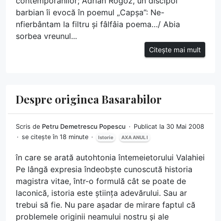
contemporanilor; Adrian Rogoz, un discipol
barbian îi evocă în poemul „Capșa”: Ne-
nfierbântam la filtru și fâlfâia poema…/ Abia
sorbea vreunul...
Citește mai mult
Despre originea Basarabilor
Scris de
Petru Demetrescu Popescu
Publicat la 30 Mai 2008
se citește în 18 minute
Istorie
AXA ANUL I
în care se arată autohtonia întemeietorului Valahiei
Pe lângă expresia îndeobște cunoscută historia
magistra vitae, într-o formulă cât se poate de
laconică, istoria este știința adevărului. Sau ar
trebui să fie. Nu pare așadar de mirare faptul că
problemele originii neamului nostru și ale