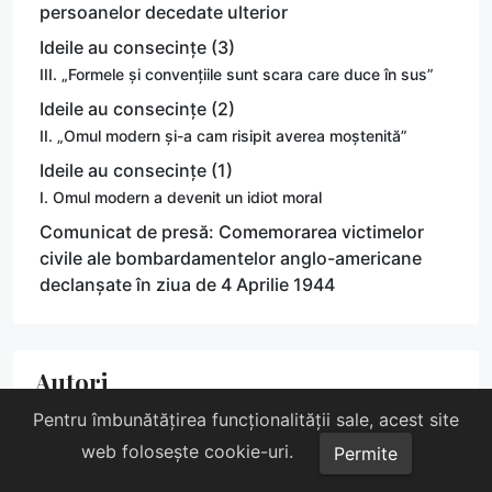
persoanelor decedate ulterior
Ideile au consecințe (3)
III. „Formele și convențiile sunt scara care duce în sus”
Ideile au consecințe (2)
II. „Omul modern și-a cam risipit averea moștenită”
Ideile au consecințe (1)
I. Omul modern a devenit un idiot moral
Comunicat de presă: Comemorarea victimelor
civile ale bombardamentelor anglo-americane
declanșate în ziua de 4 Aprilie 1944
Autori
Pentru îmbunătățirea funcționalității sale, acest site
web folosește cookie-uri.
Permite
Adrian Botez
Adrian G. Romilă
Alex Ivanov
17
2
9