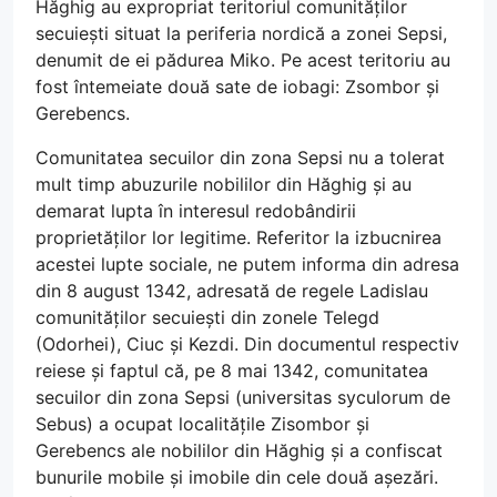
Hăghig au expropriat teritoriul comunităților
secuiești situat la periferia nordică a zonei Sepsi,
denumit de ei pădurea Miko. Pe acest teritoriu au
fost întemeiate două sate de iobagi: Zsombor și
Gerebencs.
Comunitatea secuilor din zona Sepsi nu a tolerat
mult timp abuzurile nobililor din Hăghig și au
demarat lupta în interesul redobândirii
proprietăților lor legitime. Referitor la izbucnirea
acestei lupte sociale, ne putem informa din adresa
din 8 august 1342, adresată de regele Ladislau
comunităților secuiești din zonele Telegd
(Odorhei), Ciuc și Kezdi. Din documentul respectiv
reiese și faptul că, pe 8 mai 1342, comunitatea
secuilor din zona Sepsi (universitas syculorum de
Sebus) a ocupat localitățile Zisombor și
Gerebencs ale nobililor din Hăghig și a confiscat
bunurile mobile și imobile din cele două așezări.