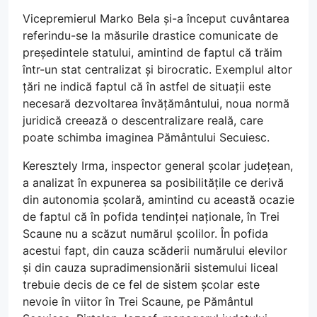
Vicepremierul Marko Bela și-a început cuvântarea
referindu-se la măsurile drastice comunicate de
președintele statului, amintind de faptul că trăim
într-un stat centralizat și birocratic. Exemplul altor
țări ne indică faptul că în astfel de situații este
necesară dezvoltarea învățământului, noua normă
juridică creează o descentralizare reală, care
poate schimba imaginea Pământului Secuiesc.
Keresztely Irma, inspector general școlar județean,
a analizat în expunerea sa posibilitățile ce derivă
din autonomia școlară, amintind cu această ocazie
de faptul că în pofida tendinței naționale, în Trei
Scaune nu a scăzut numărul școlilor. În pofida
acestui fapt, din cauza scăderii numărului elevilor
și din cauza supradimensionării sistemului liceal
trebuie decis de ce fel de sistem școlar este
nevoie în viitor în Trei Scaune, pe Pământul