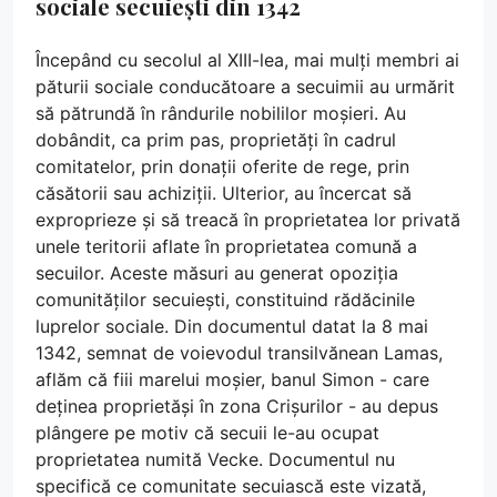
sociale secuiești din 1342
Începând cu secolul al XIII-lea, mai mulți membri ai
păturii sociale conducătoare a secuimii au urmărit
să pătrundă în rândurile nobililor moșieri. Au
dobândit, ca prim pas, proprietăți în cadrul
comitatelor, prin donații oferite de rege, prin
căsătorii sau achiziții. Ulterior, au încercat să
exproprieze și să treacă în proprietatea lor privată
unele teritorii aflate în proprietatea comună a
secuilor. Aceste măsuri au generat opoziția
comunităților secuiești, constituind rădăcinile
luprelor sociale. Din documentul datat la 8 mai
1342, semnat de voievodul transilvănean Lamas,
aflăm că fiii marelui moșier, banul Simon - care
deținea proprietăși în zona Crișurilor - au depus
plângere pe motiv că secuii le-au ocupat
proprietatea numită Vecke. Documentul nu
specifică ce comunitate secuiască este vizată,