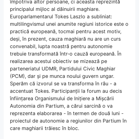
împotriva altor persoane, ci aceasta reprezintă
principalul mijloc al dăinuirii maghiare.
Europarlamentarul Tokes Laszlo a subliniat:
multilingvismul unei anumite regiuni istorice este o
practică europeană, tocmai pentru acest motiv,
deși, în prezent, cauza maghiară nu are un curs
convenabil, lupta noastră pentru autonomie
trebuie transformată într-o cauză europeană. În
realizarea acestui obiectiv se mizează pe
parteneriatul UDMR, Partidului Civic Maghiar
(PCM), dar și pe munca noului guvern ungar.
Sperăm că izvorul se va transforma în râu - a
accentuat Tokes. Participanții la forum au decis
înființarea Organismului de Inițiere a Mișcării
Autonomia din Partium, a cărui sarcină o va
reprezenta elaborarea - în termen de două luni -
proiectul de autonomie a regiunilor din Partium în
care maghiarii trăiesc în bloc.