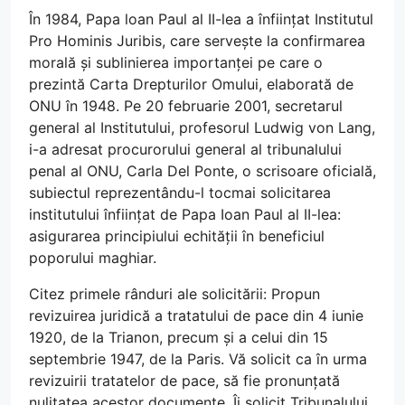
În 1984, Papa loan Paul al II-lea a înființat Institutul
Pro Hominis Juribis, care servește la confirmarea
morală și sublinierea importanței pe care o
prezintă Carta Drepturilor Omului, elaborată de
ONU în 1948. Pe 20 februarie 2001, secretarul
general al Institutului, profesorul Ludwig von Lang,
i-a adresat procurorului general al tribunalului
penal al ONU, Carla Del Ponte, o scrisoare oficială,
subiectul reprezentându-l tocmai solicitarea
institutului înființat de Papa Ioan Paul al II-lea:
asigurarea principiului echității în beneficiul
poporului maghiar.
Citez primele rânduri ale solicitării: Propun
revizuirea juridică a tratatului de pace din 4 iunie
1920, de la Trianon, precum și a celui din 15
septembrie 1947, de la Paris. Vă solicit ca în urma
revizuirii tratatelor de pace, să fie pronunțată
nulitatea acestor documente. Îi solicit Tribunalului