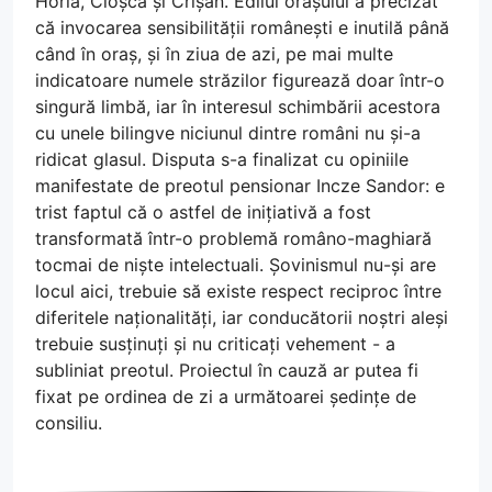
Horia, Cloșca și Crișan. Edilul orașului a precizat
că invocarea sensibilității românești e inutilă până
când în oraș, și în ziua de azi, pe mai multe
indicatoare numele străzilor figurează doar într-o
singură limbă, iar în interesul schimbării acestora
cu unele bilingve niciunul dintre români nu și-a
ridicat glasul. Disputa s-a finalizat cu opiniile
manifestate de preotul pensionar Incze Sandor: e
trist faptul că o astfel de inițiativă a fost
transformată într-o problemă româno-maghiară
tocmai de niște intelectuali. Șovinismul nu-și are
locul aici, trebuie să existe respect reciproc între
diferitele naționalități, iar conducătorii noștri aleși
trebuie susținuți și nu criticați vehement - a
subliniat preotul. Proiectul în cauză ar putea fi
fixat pe ordinea de zi a următoarei ședințe de
consiliu.