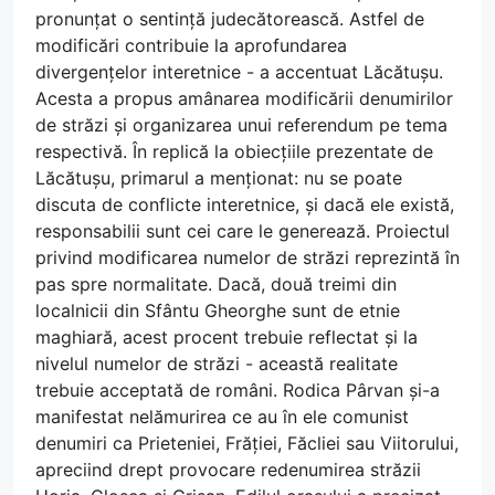
pronunțat o sentință judecătorească. Astfel de
modificări contribuie la aprofundarea
divergențelor interetnice - a accentuat Lăcătușu.
Acesta a propus amânarea modificării denumirilor
de străzi și organizarea unui referendum pe tema
respectivă. În replică la obiecțiile prezentate de
Lăcătușu, primarul a menționat: nu se poate
discuta de conflicte interetnice, și dacă ele există,
responsabilii sunt cei care le generează. Proiectul
privind modificarea numelor de străzi reprezintă în
pas spre normalitate. Dacă, două treimi din
localnicii din Sfântu Gheorghe sunt de etnie
maghiară, acest procent trebuie reflectat și la
nivelul numelor de străzi - această realitate
trebuie acceptată de români. Rodica Pârvan și-a
manifestat nelămurirea ce au în ele comunist
denumiri ca Prieteniei, Frăției, Făcliei sau Viitorului,
apreciind drept provocare redenumirea străzii