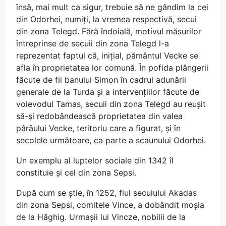
însă, mai mult ca sigur, trebuie să ne gândim la cei
din Odorhei, numiți, la vremea respectivă, secui
din zona Telegd. Fără îndoială, motivul măsurilor
întreprinse de secuii din zona Telegd l-a
reprezentat faptul că, inițial, pământul Vecke se
afla în proprietatea lor comună. În pofida plângerii
făcute de fii banului Simon în cadrul adunării
generale de la Turda și a intervențiilor făcute de
voievodul Tamas, secuii din zona Telegd au reușit
să-și redobândească proprietatea din valea
pârâului Vecke, teritoriu care a figurat, și în
secolele următoare, ca parte a scaunului Odorhei.
Un exemplu al luptelor sociale din 1342 îl
constituie și cel din zona Sepsi.
După cum se știe, în 1252, fiul secuiului Akadas
din zona Sepsi, comitele Vince, a dobândit moșia
de la Hăghig. Urmașii lui Vincze, nobilii de la