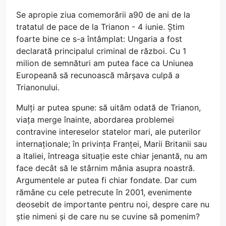
Se apropie ziua comemorării a90 de ani de la
tratatul de pace de la Trianon - 4 iunie. Știm
foarte bine ce s-a întâmplat: Ungaria a fost
declarată principalul criminal de război. Cu 1
milion de semnături am putea face ca Uniunea
Europeană să recunoască mârșava culpă a
Trianonului.
Mulți ar putea spune: să uităm odată de Trianon,
viața merge înainte, abordarea problemei
contravine intereselor statelor mari, ale puterilor
internaționale; în privința Franței, Marii Britanii sau
a Italiei, întreaga situație este chiar jenantă, nu am
face decât să le stârnim mânia asupra noastră.
Argumentele ar putea fi chiar fondate. Dar cum
rămâne cu cele petrecute în 2001, evenimente
deosebit de importante pentru noi, despre care nu
știe nimeni și de care nu se cuvine să pomenim?