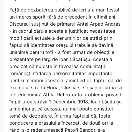
Față de dezbaterea publică de ieri s-a manifestat
un interes sporit fără de precedent în ultimii ani.
Discursul susținut de primarul Antal Arpad Andras
- în cadrul căruia acesta a justificat necesitatea
modificării actuale a denumirilor de străzi prin
faptul că identitatea orașului trebuie să devină
unanimă pentru toți - a fost urmat de obiecțiile
prezentate pe larg de Ioan Lăcătușu. Acesta a
precizat că nu este în favoarea comunității
românești sfidarea personalităților importante
pentru membrii acesteia, amintind de faptul că, de
exemplu, strada Horia, Cloșca și Crișan ar urma să
fie redenumită Attila. Referitor la problema privind
împărțirea străzii 1 Decembrie 1918, Ioan Lăcătușu
a menționat că aceasta nu mai poate constitui
temă de dezbatere. În urma faptului că, fosta
conducere a orașului a încercat, de două ori la
rând, s-o redenumească Petofi Sandor, s-a