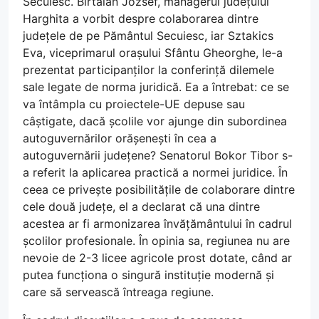
Secuiesc. Birtalan Jozsef, managerul județului
Harghita a vorbit despre colaborarea dintre
județele de pe Pământul Secuiesc, iar Sztakics
Eva, viceprimarul orașului Sfântu Gheorghe, le-a
prezentat participanților la conferință dilemele
sale legate de norma juridică. Ea a întrebat: ce se
va întâmpla cu proiectele-UE depuse sau
câștigate, dacă școlile vor ajunge din subordinea
autoguvernărilor orășenești în cea a
autoguvernării județene? Senatorul Bokor Tibor s-
a referit la aplicarea practică a normei juridice. În
ceea ce privește posibilitățile de colaborare dintre
cele două județe, el a declarat că una dintre
acestea ar fi armonizarea învățământului în cadrul
școlilor profesionale. În opinia sa, regiunea nu are
nevoie de 2-3 licee agricole prost dotate, când ar
putea funcționa o singură instituție modernă și
care să servească întreaga regiune.