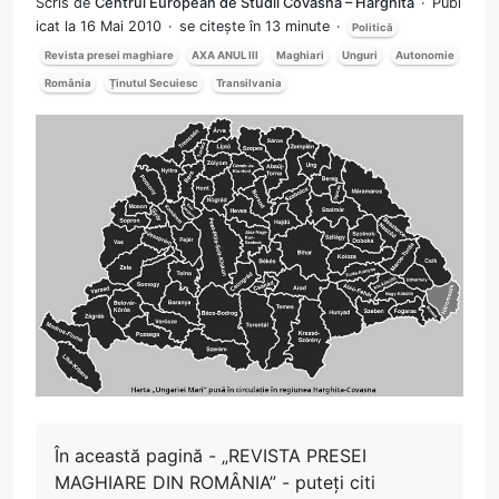
Scris de
Centrul European de Studii Covasna – Harghita
Publ
icat la 16 Mai 2010
se citește în 13 minute
Politică
Revista presei maghiare
AXA ANUL III
Maghiari
Unguri
Autonomie
România
Ținutul Secuiesc
Transilvania
În această pagină - „REVISTA PRESEI
MAGHIARE DIN ROMÂNIA” - puteți citi