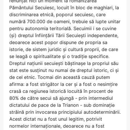
renunțat nici un moment la românizarea
Pământului Secuiesc, locuit în bloc de maghiari, la
discriminarea etnică, poporul secuiesc, care
numără 700.000 de oameni, trebuie să lupte unitar
pentru autonomia teritorială. Secuimii i se cuvine
(și) dreptul înființării Tării Secuiești independente,
deoarece acest popor dispune de propria sa
istorie, de sistem juridic și cultură proprii, de care
se leagă o spiritualitate și o tradiție specifice.
Dreptul națiunii secuiești băștinașe la propriul său
stat este susținut nu numai de dreptul istoric, ci și
de cel etnic. Tocmai din această cauză putem
afirma: a fost strigător la cer și a fost o nesimțire
crasă ca regiunea istorică locuită în procent de
80% de către secui să ajungă - prin intermediul
dictatului de pace de la Trianon - sub dominație
străină prin invocarea principiului autodeterminării.
Acest dictat nu a fost unul legitim, potrivit
normelor internaționale, deoarece nu a fost