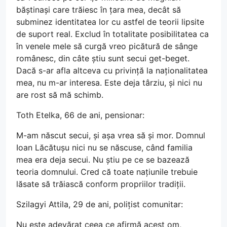
băștinași care trăiesc în țara mea, decât să
subminez identitatea lor cu astfel de teorii lipsite
de suport real. Exclud în totalitate posibilitatea ca
în venele mele să curgă vreo picătură de sânge
românesc, din câte știu sunt secui get-beget.
Dacă s-ar afla altceva cu privință la naționalitatea
mea, nu m-ar interesa. Este deja târziu, și nici nu
are rost să mă schimb.
Toth Etelka, 66 de ani, pensionar:
M-am născut secui, și așa vrea să și mor. Domnul
Ioan Lăcătușu nici nu se născuse, când familia
mea era deja secui. Nu știu pe ce se bazează
teoria domnului. Cred că toate națiunile trebuie
lăsate să trăiască conform propriilor tradiții.
Szilagyi Attila, 29 de ani, polițist comunitar:
Nu este adevărat ceea ce afirmă acest om,