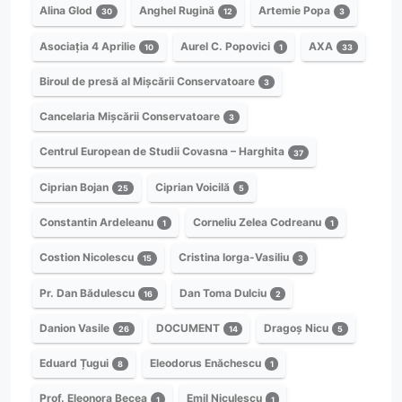
Alina Glod
Anghel Rugină
Artemie Popa
30
12
3
Asociația 4 Aprilie
Aurel C. Popovici
AXA
10
1
33
Biroul de presă al Mișcării Conservatoare
3
Cancelaria Mișcării Conservatoare
3
Centrul European de Studii Covasna – Harghita
37
Ciprian Bojan
Ciprian Voicilă
25
5
Constantin Ardeleanu
Corneliu Zelea Codreanu
1
1
Costion Nicolescu
Cristina Iorga-Vasiliu
15
3
Pr. Dan Bădulescu
Dan Toma Dulciu
16
2
Danion Vasile
DOCUMENT
Dragoș Nicu
26
14
5
Eduard Țugui
Eleodorus Enăchescu
8
1
Prof. Eleonora Becea
Emil Niculescu
1
1