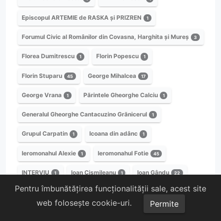
Episcopul ARTEMIE de RASKA și PRIZREN
1
Forumul Civic al Românilor din Covasna, Harghita și Mureș
3
Florea Dumitrescu
Florin Popescu
1
1
Florin Stuparu
George Mihalcea
45
17
George Vrana
Părintele Gheorghe Calciu
1
1
Generalul Gheorghe Cantacuzino Grănicerul
1
Grupul Carpatin
Icoana din adânc
1
1
Ieromonahul Alexie
Ieromonahul Fotie
1
45
INTERVIU
Ioan Cișmileanu
Ioan Gându
1
1
22
Pentru îmbunătățirea funcționalității sale, acest site
Ioan Lăcătușu
Ion Coja
Ion Ștefan
1
1
2
web folosește cookie-uri.
Permite
Ionel I. Moța
Iosif Niculescu
1
2