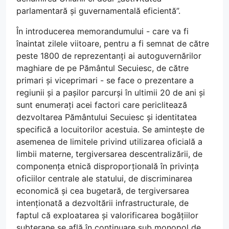
parlamentară și guvernamentală eficientă”.
În introducerea memorandumului - care va fi
înaintat zilele viitoare, pentru a fi semnat de către
peste 1800 de reprezentanți ai autoguvernărilor
maghiare de pe Pământul Secuiesc, de către
primari și viceprimari - se face o prezentare a
regiunii și a pașilor parcurși în ultimii 20 de ani și
sunt enumerați acei factori care periclitează
dezvoltarea Pământului Secuiesc și identitatea
specifică a locuitorilor acestuia. Se amintește de
asemenea de limitele privind utilizarea oficială a
limbii materne, tergiversarea descentralizării, de
componența etnică disproporțională în privința
oficiilor centrale ale statului, de discriminarea
economică și cea bugetară, de tergiversarea
intenționată a dezvoltării infrastructurale, de
faptul că exploatarea și valorificarea bogățiilor
subterane se află în continuare sub monopol de