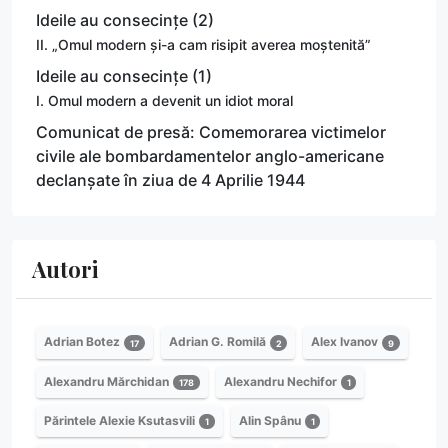
Ideile au consecințe (2)
II. „Omul modern și-a cam risipit averea moștenită”
Ideile au consecințe (1)
I. Omul modern a devenit un idiot moral
Comunicat de presă: Comemorarea victimelor
civile ale bombardamentelor anglo-americane
declanșate în ziua de 4 Aprilie 1944
Autori
Adrian Botez
Adrian G. Romilă
Alex Ivanov
17
2
9
Alexandru Mărchidan
Alexandru Nechifor
178
1
Părintele Alexie Ksutasvili
Alin Spânu
1
1