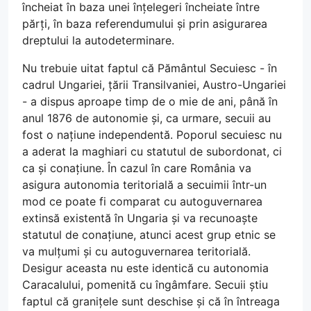
încheiat în baza unei înțelegeri încheiate între
părți, în baza referendumului și prin asigurarea
dreptului la autodeterminare.
Nu trebuie uitat faptul că Pământul Secuiesc - în
cadrul Ungariei, țării Transilvaniei, Austro-Ungariei
- a dispus aproape timp de o mie de ani, până în
anul 1876 de autonomie și, ca urmare, secuii au
fost o națiune independentă. Poporul secuiesc nu
a aderat la maghiari cu statutul de subordonat, ci
ca și conațiune. În cazul în care România va
asigura autonomia teritorială a secuimii într-un
mod ce poate fi comparat cu autoguvernarea
extinsă existentă în Ungaria și va recunoaște
statutul de conațiune, atunci acest grup etnic se
va mulțumi și cu autoguvernarea teritorială.
Desigur aceasta nu este identică cu autonomia
Caracalului, pomenită cu îngâmfare. Secuii știu
faptul că granițele sunt deschise și că în întreaga