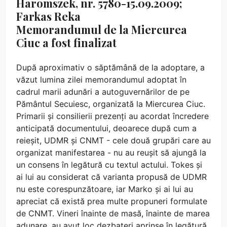
Haromszek, nr. 5780-15.09.2009;
Farkas Reka
Memorandumul de la Miercurea
Ciuc a fost finalizat
După aproximativ o săptămână de la adoptare, a
văzut lumina zilei memorandumul adoptat în
cadrul marii adunări a autoguvernărilor de pe
Pământul Secuiesc, organizată la Miercurea Ciuc.
Primarii și consilierii prezenți au acordat încredere
anticipată documentului, deoarece după cum a
reieșit, UDMR și CNMT - cele două grupări care au
organizat manifestarea - nu au reușit să ajungă la
un consens în legătură cu textul actului. Tokes și
ai lui au considerat că varianta propusă de UDMR
nu este corespunzătoare, iar Marko și ai lui au
apreciat că există prea multe propuneri formulate
de CNMT. Vineri înainte de masă, înainte de marea
adunare, au avut loc dezbateri aprinse în legătură