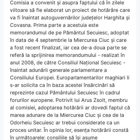
Comisia a convenit și asupra faptului că în zilele
viitoare să fie elaborat un proiect de hotărâre care
va fi înaintat autoguvernărilor județelor Harghita și
Covasna. Prima parte a acestuia este
memorandumul de pe Pământul Secuiesc, adoptat
în data de 4 septembrie la Miercurea Ciuc și care
a fost recent finalizat, iar cea de-a doua parte se
referă la sprijinirea memorandumului - realizat în
anul 2008, de către Consiliul Național Secuiesc -
înaintat adunării generale parlamentare a
Consiliului Europei. Europarlamentarilor maghiari li
s-ar solicita ca în baza acestei însărcinări să
reprezinte cazul Pământului Secuiesc în cadrul
forurilor europene. Potrivit lui Arus Zsolt, membru
al comisiei, adoptarea hotărârii ar dovedi faptul că
marea adunare de la Miercurea Ciuc și cea de la
Odorheiu Secuiesc ar trebui considerate ca un
proces unitar. În opinia lor, esența hotărârii constă
în următoarele: consiliile să își asume