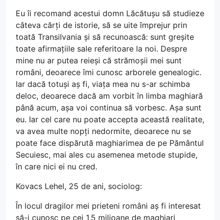
Eu îi recomand acestui domn Lăcătușu să studieze
câteva cărți de istorie, să se uite împrejur prin
toată Transilvania și să recunoască: sunt greșite
toate afirmațiile sale referitoare la noi. Despre
mine nu ar putea reieși că strămoșii mei sunt
români, deoarece îmi cunosc arborele genealogic.
Iar dacă totuși aș fi, viața mea nu s-ar schimba
deloc, deoarece dacă am vorbit în limba maghiară
până acum, așa voi continua să vorbesc. Așa sunt
eu. Iar cel care nu poate accepta această realitate,
va avea multe nopți nedormite, deoarece nu se
poate face dispărută maghiarimea de pe Pământul
Secuiesc, mai ales cu asemenea metode stupide,
în care nici ei nu cred.
Kovacs Lehel, 25 de ani, sociolog:
În locul dragilor mei prieteni români aș fi interesat
să-i cunosc pe cei 1,5 milioane de maghiari