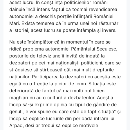
acest lucru. În conștiința politicienilor români
dăinuie încă intens faptul că tocmai revendicarea
autonomiei a deschis porțile înființării României
Mari. Există temerea că în urma unei noi răsturnări
a istoriei, acest lucru se poate întâmpla și invers.
Nu este întâmplător că în momentul în care se
ridică problema autonomiei Pământului Secuiesc,
posturile de televiziune îi invită de îndată la
dezbateri pe cei mai naționaliști politicieni, care se
străduiesc să știrbească cât mai mult drepturile
națiunilor. Participarea la dezbateri cu aceștia este
egală cu o frecție la picior de lemn. Situația este
deteriorată de faptul că mai mulți politicieni
maghiari nu au o cultură a dezbaterilor. Aceștia
încep să-și exprime opinia cu tipul de gândire de
genul „le voi spune eu care este de fapt situația” și
încep să explice lucrurile din perioada intrării lui
Arpad, deși ar trebui să explice motivele