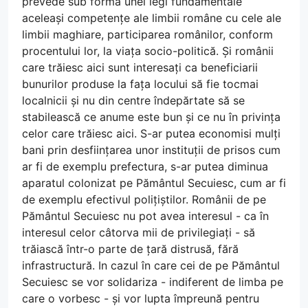
prevede sub forma unei legi fundamentale
aceleași competențe ale limbii române cu cele ale
limbii maghiare, participarea românilor, conform
procentului lor, la viața socio-politică. Și românii
care trăiesc aici sunt interesați ca beneficiarii
bunurilor produse la fața locului să fie tocmai
localnicii și nu din centre îndepărtate să se
stabilească ce anume este bun și ce nu în privința
celor care trăiesc aici. S-ar putea economisi mulți
bani prin desființarea unor instituții de prisos cum
ar fi de exemplu prefectura, s-ar putea diminua
aparatul colonizat pe Pământul Secuiesc, cum ar fi
de exemplu efectivul polițiștilor. Românii de pe
Pământul Secuiesc nu pot avea interesul - ca în
interesul celor câtorva mii de privilegiați - să
trăiască într-o parte de țară distrusă, fără
infrastructură. In cazul în care cei de pe Pământul
Secuiesc se vor solidariza - indiferent de limba pe
care o vorbesc - și vor lupta împreună pentru