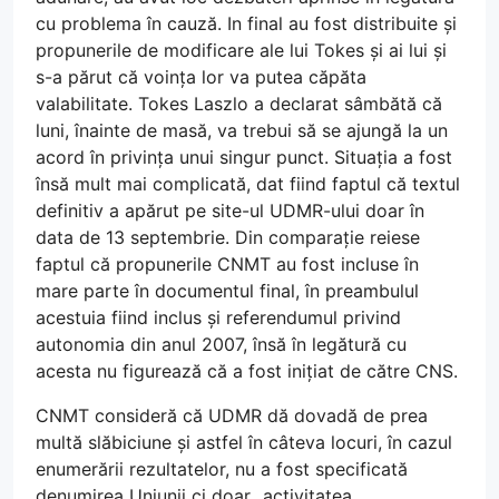
cu problema în cauză. In final au fost distribuite și
propunerile de modificare ale lui Tokes și ai lui și
s-a părut că voința lor va putea căpăta
valabilitate. Tokes Laszlo a declarat sâmbătă că
luni, înainte de masă, va trebui să se ajungă la un
acord în privința unui singur punct. Situația a fost
însă mult mai complicată, dat fiind faptul că textul
definitiv a apărut pe site-ul UDMR-ului doar în
data de 13 septembrie. Din comparație reiese
faptul că propunerile CNMT au fost incluse în
mare parte în documentul final, în preambulul
acestuia fiind inclus și referendumul privind
autonomia din anul 2007, însă în legătură cu
acesta nu figurează că a fost inițiat de către CNS.
CNMT consideră că UDMR dă dovadă de prea
multă slăbiciune și astfel în câteva locuri, în cazul
enumerării rezultatelor, nu a fost specificată
denumirea Uniunii ci doar „activitatea