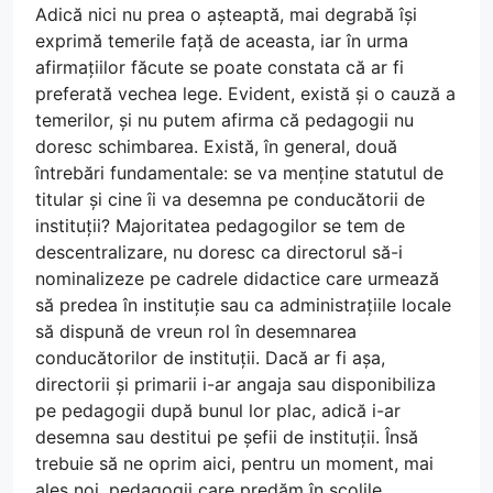
Adică nici nu prea o așteaptă, mai degrabă își
exprimă temerile față de aceasta, iar în urma
afirmațiilor făcute se poate constata că ar fi
preferată vechea lege. Evident, există și o cauză a
temerilor, și nu putem afirma că pedagogii nu
doresc schimbarea. Există, în general, două
întrebări fundamentale: se va menține statutul de
titular și cine îi va desemna pe conducătorii de
instituții? Majoritatea pedagogilor se tem de
descentralizare, nu doresc ca directorul să-i
nominalizeze pe cadrele didactice care urmează
să predea în instituție sau ca administrațiile locale
să dispună de vreun rol în desemnarea
conducătorilor de instituții. Dacă ar fi așa,
directorii și primarii i-ar angaja sau disponibiliza
pe pedagogii după bunul lor plac, adică i-ar
desemna sau destitui pe șefii de instituții. Însă
trebuie să ne oprim aici, pentru un moment, mai
ales noi, pedagogii care predăm în școlile