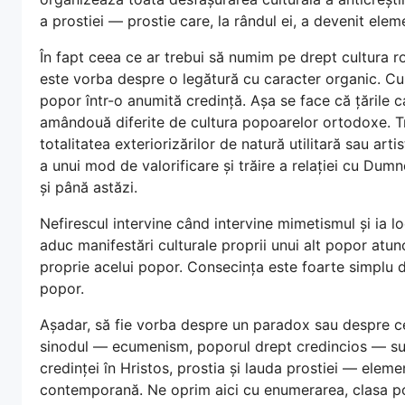
a prostiei — prostie care, la rândul ei, a devenit elemen
În fapt ceea ce ar trebui să numim pe drept cultura r
este vorba despre o legătură cu caracter organic. Cult
popor într-o anumită credință. Așa se face că țările ca
amândouă diferite de cultura popoarelor ortodoxe. Tr
totalitatea exteriorizărilor de natură utilitară sau 
a unui mod de valorificare și trăire a relației cu Dumn
și până astăzi.
Nefirescul intervine când intervine mimetismul și ia lo
aduc manifestări culturale proprii unui alt popor atunc
proprie acelui popor. Consecința este foarte simplu de
popor.
Așadar, să fie vorba despre un paradox sau despre cel
sinodul — ecumenism, poporul drept credincios — sup
credinței în Hristos, prostia și lauda prostiei — elemen
contemporană. Ne oprim aici cu enumerarea, clasa poli