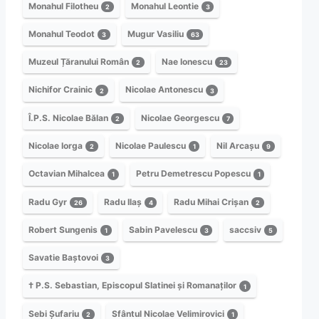
Monahul Filotheu
Monahul Leontie
2
3
Monahul Teodot
Mugur Vasiliu
3
63
Muzeul Țăranului Român
Nae Ionescu
2
23
Nichifor Crainic
Nicolae Antonescu
2
3
Î.P.S. Nicolae Bălan
Nicolae Georgescu
2
7
Nicolae Iorga
Nicolae Paulescu
Nil Arcașu
2
1
9
Octavian Mihalcea
Petru Demetrescu Popescu
1
1
Radu Gyr
Radu Ilaș
Radu Mihai Crișan
26
4
2
Robert Sungenis
Sabin Pavelescu
saccsiv
1
3
5
Savatie Baștovoi
3
† P.S. Sebastian, Episcopul Slatinei și Romanaților
1
Sebi Șufariu
Sfântul Nicolae Velimirovici
2
1