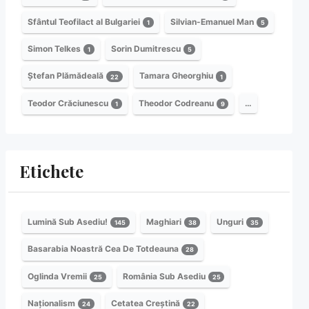
Sfântul Teofilact al Bulgariei
Silvian-Emanuel Man
1
5
Simon Telkes
Sorin Dumitrescu
1
5
Ștefan Plămădeală
Tamara Gheorghiu
22
1
Teodor Crăciunescu
Theodor Codreanu
…
1
9
Etichete
Lumină Sub Asediu!
Maghiari
Unguri
145
38
35
Basarabia Noastră Cea De Totdeauna
28
Oglinda Vremii
România Sub Asediu
25
25
Naționalism
Cetatea Creștină
24
22