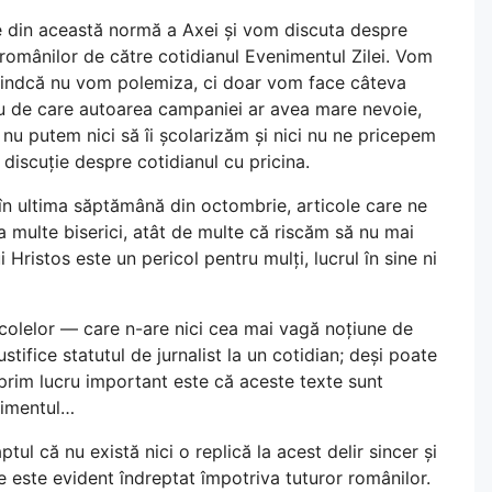
e din această normă a Axei și vom discuta despre
 românilor de către cotidianul Evenimentul Zilei. Vom
 fiindcă nu vom polemiza, ci doar vom face câteva
ru de care autoarea campaniei ar avea mare nevoie,
nu putem nici să îi școlarizăm și nici nu ne pricepem
discuție despre cotidianul cu pricina.
 în ultima săptămână din octombrie, articole care ne
a multe biserici, atât de multe că riscăm să nu mai
i Hristos este un pericol pentru mulți, lucrul în sine ni
ticolelor — care n-are nici cea mai vagă noțiune de
ustifice statutul de jurnalist la un cotidian; deși poate
n prim lucru important este că aceste texte sunt
enimentul…
ptul că nu există nici o replică la acest delir sincer și
re este evident îndreptat împotriva tuturor românilor.