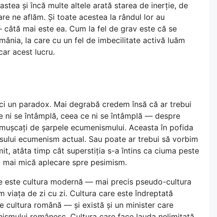
astea și încă multe altele arată starea de inerție, de
are ne aflăm. Și toate acestea la rândul lor au
câtă mai este ea. Cum la fel de grav este că se
omânia, la care cu un fel de imbecilitate activă luăm
car acest lucru.
ci un paradox. Mai degrabă credem însă că ar trebui
 ni se întâmplă, ceea ce ni se întâmplă — despre
nt mușcați de șarpele ecumenismului. Aceasta în pofida
 zisului ecumenism actual. Sau poate ar trebui să vorbim
t, atâta timp cât superstiția s-a întins ca ciuma peste
a mai mică aplecare spre pesimism.
e este cultura modernă — mai precis pseudo-cultura
 viața de zi cu zi. Cultura care este îndreptată
 cultura română — și există și un minister care
nismului românesc. Cultura care face lauda nelimitată