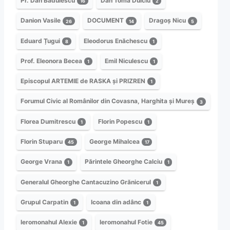
Pr. Dan Bădulescu
Dan Toma Dulciu
16
2
Danion Vasile
DOCUMENT
Dragoș Nicu
26
14
5
Eduard Țugui
Eleodorus Enăchescu
8
1
Prof. Eleonora Becea
Emil Niculescu
1
1
Episcopul ARTEMIE de RASKA și PRIZREN
1
Forumul Civic al Românilor din Covasna, Harghita și Mureș
3
Florea Dumitrescu
Florin Popescu
1
1
Florin Stuparu
George Mihalcea
45
17
George Vrana
Părintele Gheorghe Calciu
1
1
Generalul Gheorghe Cantacuzino Grănicerul
1
Grupul Carpatin
Icoana din adânc
1
1
Ieromonahul Alexie
Ieromonahul Fotie
1
45