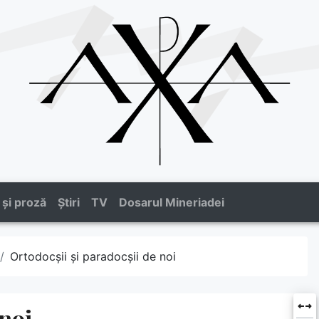
 și proză
Știri
TV
Dosarul Mineriadei
Ortodocșii și paradocșii de noi
 noi