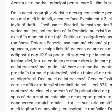
Acesta este motivul principal pentru care îi luăm în 
De la acest regurgitiv ziaristic decurg consecințe pent
cea mai mică îndoială, ceea ce face Evenimentul Zilei 
lovitură dată — încă una — Bisericii. Aceasta se des
vedea mai jos, noi credem că în România nu există aut
există în momentul de față. Politica e o oligofrenie a
românesc Dolores Benezic, așa cum mă cheamă și pe
spuneam, poate scuipa liniștită pe ceea ce are cea 
adăpostul nopții? Sau poate că șoptește pe la colțur
lumina zilei, într-un cotidian de mare circulație care 
ne interesează mai puțin. Iată care este motivul pentr
prostia în forma ei patologică, nici cu bolnavii de ret
cu oligofrenii. Deci nu ei ne interesează. Ceea ce îns
care se află ortodocșii și românii de noi — cei 87%, m
contează de cine, ci contează că în primul rând de p
spus că de a stat nu este nimic de așteptat pentru rom
conducerea statului român — toți! — sunt oricum altfe
mică legătură cu nevoile și cu aspirațiile românilor. De