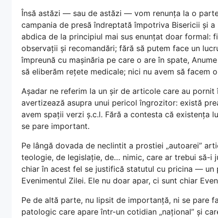
Însă astăzi — sau de astăzi — vom renunța la o part
campania de presă îndreptată împotriva Bisericii și a
abdica de la principiul mai sus enunțat doar formal:
observații și recomandări; fără să putem face un luc
împreună cu mașinăria pe care o are în spate, Anume 
să eliberăm rețete medicale; nici nu avem să facem o 
Așadar ne referim la un șir de articole care au pornit
avertizează asupra unui pericol îngrozitor: există pre
avem spații verzi ș.c.l. Fără a contesta că existența lu
se pare important.
Pe lângă dovada de neclintit a prostiei „autoarei” ar
teologie, de legislație, de… nimic, care ar trebui să-i j
chiar în acest fel se justifică statutul cu pricina — u
Evenimentul Zilei. Ele nu doar apar, ci sunt chiar Ev
Pe de altă parte, nu lipsit de importanță, ni se pare fa
patologic care apare într-un cotidian „național” și ca