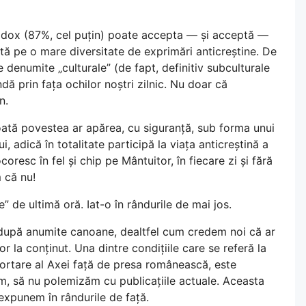
todox (87%, cel puțin) poate accepta — și acceptă —
ată pe o mare diversitate de exprimări anticreștine. De
e denumite „culturale” (de fapt, definitiv subculturale
dă prin fața ochilor noștri zilnic. Nu doar că
n.
toată povestea ar apărea, cu siguranță, sub forma unui
 adică în totalitate participă la viața anticreștină a
ocoresc în fel și chip pe Mântuitor, în fiecare zi și fără
 că nu!
 de ultimă oră. Iat-o în rândurile de mai jos.
după anumite canoane, dealtfel cum credem noi că ar
tor la conținut. Una dintre condițiile care se referă la
portare al Axei față de presa românească, este
ăm, să nu polemizăm cu publicațiile actuale. Aceasta
 expunem în rândurile de față.