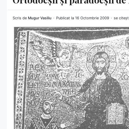
Scris de
Mugur Vasiliu
Publicat la 16 Octombrie 2009
se citeșt