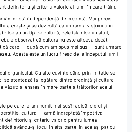
t definitoriu și criteriu valoric al lumii în care trăim.
omânilor stă în dependență de credință. Mai precis
ura crește și se dezvoltă ca urmare a viețuirii unui
tolice au un tip de cultură, cele islamice un altul,
ebuie observat că cultura nu este altceva decât
artistică care — după cum am spus mai sus — sunt urmare
ezeu. Acesta este un lucru firesc de la începutul lumii
cul organicului. Cu alte cuvinte când prin imitație se
i se atentează la legătura dintre credință și cultura
 văzut: alienarea în mare parte a trăitorilor acelui
e pe care le-am numit mai sus?; adică: clerul și
erstiție, cultura — armă îndreptată împotriva
t definitoriu și criteriu valoric pentru lumea
tică avându-și locul în altă parte, în același pat cu