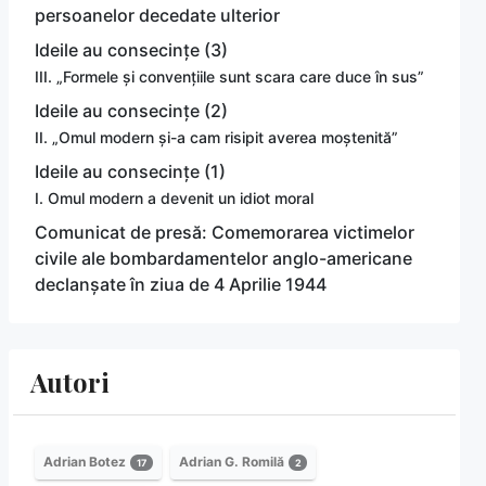
persoanelor decedate ulterior
Ideile au consecințe (3)
III. „Formele și convențiile sunt scara care duce în sus”
Ideile au consecințe (2)
II. „Omul modern și-a cam risipit averea moștenită”
Ideile au consecințe (1)
I. Omul modern a devenit un idiot moral
Comunicat de presă: Comemorarea victimelor
civile ale bombardamentelor anglo-americane
declanșate în ziua de 4 Aprilie 1944
Autori
Adrian Botez
Adrian G. Romilă
17
2