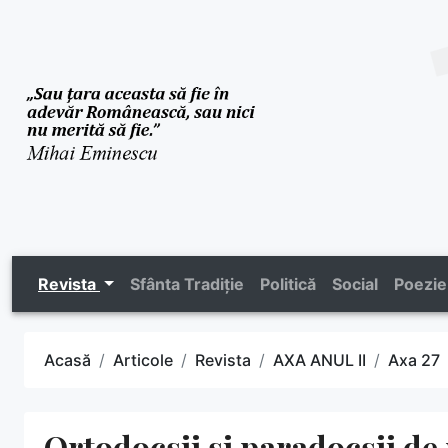
Revista
Sfânta Tradiție
Politică
Social
Poezie
Acasă
Articole
Revista
AXA ANUL II
Axa 27
Ortodocșii și paradocșii de