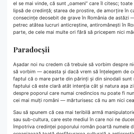
el se mai vinde, că sunt „oameni” care îl citesc; toate 
lipsă de credință; starea de prostire, de amorțire în c
consecințe deosebit de grave în România de astăzi — 
petrec atâtea lucruri anticreștine, antiromânești în R
parte, de cele mai multe ori fără să pricepem nici mă
Paradocșii
Așadar noi nu credem că trebuie să vorbim despre ni
să vorbim — aceasta și dacă vrem să înțelegem de ce
faptul că o mare parte din părinți și din sinodali su
faptului că este clară atât intenția cât și natura așa
despre poporul care numai credincios nu poate fi numi
cei mai mulți români — mărturisesc că nu am nici ce
Sau să spunem că cea mai teribilă armă manipulatori
sau sub-cultura, care este mediul în care noi ne ducem
împotriva credinței poporului român poartă numele de
organizează toată desfășurarea culturală a anticrești