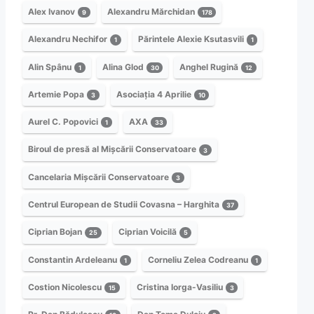
Alex Ivanov
Alexandru Mărchidan
9
178
Alexandru Nechifor
Părintele Alexie Ksutasvili
1
1
Alin Spânu
Alina Glod
Anghel Rugină
1
30
12
Artemie Popa
Asociația 4 Aprilie
3
10
Aurel C. Popovici
AXA
1
33
Biroul de presă al Mișcării Conservatoare
3
Cancelaria Mișcării Conservatoare
3
Centrul European de Studii Covasna – Harghita
37
Ciprian Bojan
Ciprian Voicilă
25
5
Constantin Ardeleanu
Corneliu Zelea Codreanu
1
1
Costion Nicolescu
Cristina Iorga-Vasiliu
15
3