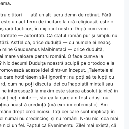
seamă.
ru cititori — iată un alt lucru demn de reținut. Fără
este un act ferm de incitare la ură religioasă, este o
fășoară tacticos, în mijlocul nostru. După cum vom
oritate — autorități. Că statul român pur și simplu nu
stăzi. Astfel că, orice duduiță — cu numele ei neaoș
 mine Gaudeamus Maibinetaci — orice duduiță,
mai mare valoare pentru români. O face cumva la
i? Nicidecum! Duduița noastră scuipă pe ortodoxie la
promovează aceste idei dintr-un început. „Talentele ei
u care hotărâsem să-i ignorăm: nu poți să te lupți cu
ard, cum nu poți discuta idei cu înapoiații mintali sau
ă ne interesează la maxim este starea absolut jalnică în
ai țineți minte —, starea la care am fost aduși, nu
uțina noastră credință (mă exprim eufemistic). Am
ânii drept credincioși. Toți cei care sunt implicați în
l numai nu credincioși și nu români. N-au nici cea mai
 nici un fel. Faptul că Evenimentul Zilei mai există, că