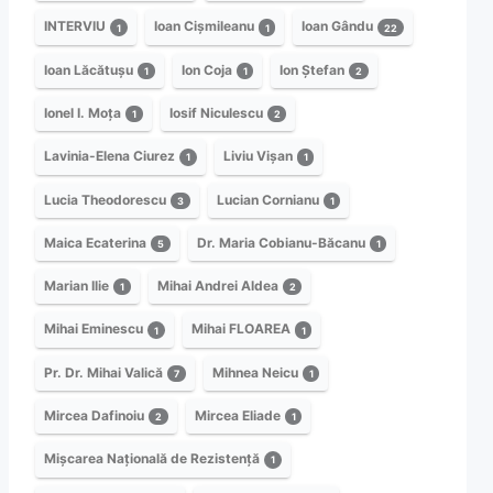
INTERVIU
Ioan Cișmileanu
Ioan Gându
1
1
22
Ioan Lăcătușu
Ion Coja
Ion Ștefan
1
1
2
Ionel I. Moța
Iosif Niculescu
1
2
Lavinia-Elena Ciurez
Liviu Vișan
1
1
Lucia Theodorescu
Lucian Cornianu
3
1
Maica Ecaterina
Dr. Maria Cobianu-Băcanu
5
1
Marian Ilie
Mihai Andrei Aldea
1
2
Mihai Eminescu
Mihai FLOAREA
1
1
Pr. Dr. Mihai Valică
Mihnea Neicu
7
1
Mircea Dafinoiu
Mircea Eliade
2
1
Mișcarea Națională de Rezistență
1