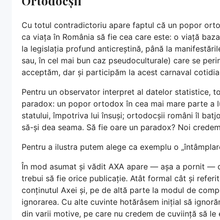
Ortodocșii
Cu totul contradictoriu apare faptul că un popor or
ca viața în România să fie cea care este: o viață baz
la legislația profund anticreștină, până la manifestăril
sau, în cel mai bun caz pseudoculturale) care se perin
acceptăm, dar și participăm la acest carnaval cotidia
Pentru un observator interpret al datelor statistice, 
paradox: un popor ortodox în cea mai mare parte a lui,
statului, împotriva lui însuși; ortodocșii români îl batj
să-și dea seama. Să fie oare un paradox? Noi credem
Pentru a ilustra putem alege ca exemplu o „întâmplare”
În mod asumat și vădit AXA apare — așa a pornit — 
trebui să fie orice publicație. Atât formal cât și referi
conținutul Axei și, pe de altă parte la modul de com
ignorarea. Cu alte cuvinte hotărâsem inițial să ignor
din varii motive, pe care nu credem de cuviință să le