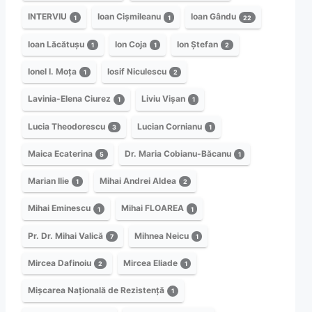
INTERVIU
Ioan Cișmileanu
Ioan Gându
1
1
22
Ioan Lăcătușu
Ion Coja
Ion Ștefan
1
1
2
Ionel I. Moța
Iosif Niculescu
1
2
Lavinia-Elena Ciurez
Liviu Vișan
1
1
Lucia Theodorescu
Lucian Cornianu
3
1
Maica Ecaterina
Dr. Maria Cobianu-Băcanu
5
1
Marian Ilie
Mihai Andrei Aldea
1
2
Mihai Eminescu
Mihai FLOAREA
1
1
Pr. Dr. Mihai Valică
Mihnea Neicu
7
1
Mircea Dafinoiu
Mircea Eliade
2
1
Mișcarea Națională de Rezistență
1