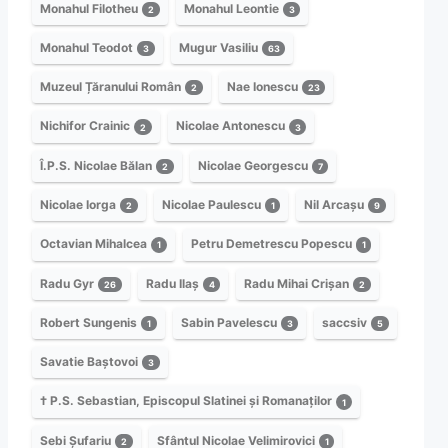
Monahul Filotheu
Monahul Leontie
2
3
Monahul Teodot
Mugur Vasiliu
3
63
Muzeul Țăranului Român
Nae Ionescu
2
23
Nichifor Crainic
Nicolae Antonescu
2
3
Î.P.S. Nicolae Bălan
Nicolae Georgescu
2
7
Nicolae Iorga
Nicolae Paulescu
Nil Arcașu
2
1
9
Octavian Mihalcea
Petru Demetrescu Popescu
1
1
Radu Gyr
Radu Ilaș
Radu Mihai Crișan
26
4
2
Robert Sungenis
Sabin Pavelescu
saccsiv
1
3
5
Savatie Baștovoi
3
† P.S. Sebastian, Episcopul Slatinei și Romanaților
1
Sebi Șufariu
Sfântul Nicolae Velimirovici
2
1