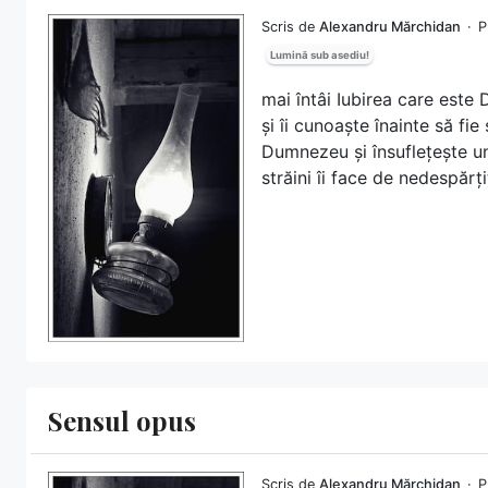
Scris de
Alexandru Mărchidan
P
Lumină sub asediu!
mai întâi Iubirea care este 
și îi cunoaște înainte să fie
Dumnezeu și însuflețește uni
străini îi face de nedespărți
Sensul opus
Scris de
Alexandru Mărchidan
P