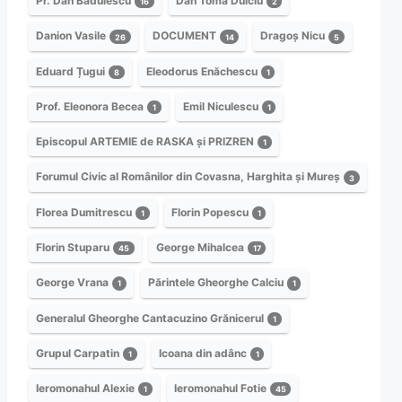
Pr. Dan Bădulescu
Dan Toma Dulciu
16
2
Danion Vasile
DOCUMENT
Dragoș Nicu
26
14
5
Eduard Țugui
Eleodorus Enăchescu
8
1
Prof. Eleonora Becea
Emil Niculescu
1
1
Episcopul ARTEMIE de RASKA și PRIZREN
1
Forumul Civic al Românilor din Covasna, Harghita și Mureș
3
Florea Dumitrescu
Florin Popescu
1
1
Florin Stuparu
George Mihalcea
45
17
George Vrana
Părintele Gheorghe Calciu
1
1
Generalul Gheorghe Cantacuzino Grănicerul
1
Grupul Carpatin
Icoana din adânc
1
1
Ieromonahul Alexie
Ieromonahul Fotie
1
45