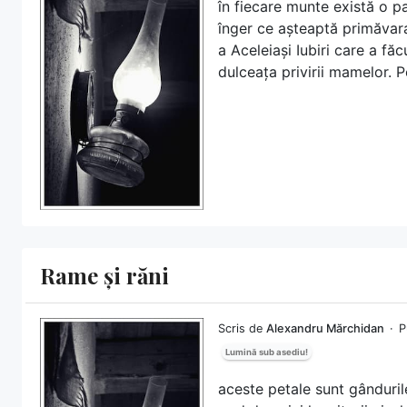
în fiecare munte există o pa
înger ce așteaptă primăvara.
a Aceleiași Iubiri care a făc
dulceața privirii mamelor. P
Rame și răni
Scris de
Alexandru Mărchidan
P
Lumină sub asediu!
aceste petale sunt gânduril