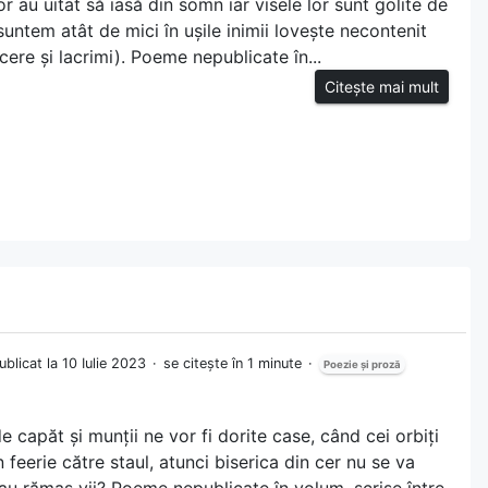
or au uitat să iasă din somn iar visele lor sunt golite de
untem atât de mici în ușile inimii lovește necontenit
cere și lacrimi). Poeme nepublicate în...
Citește mai mult
ublicat la 10 Iulie 2023
se citește în 1 minute
Poezie și proză
 capăt și munții ne vor fi dorite case, când cei orbiți
 feerie către staul, atunci biserica din cer nu se va
, au rămas vii? Poeme nepublicate în volum, scrise între