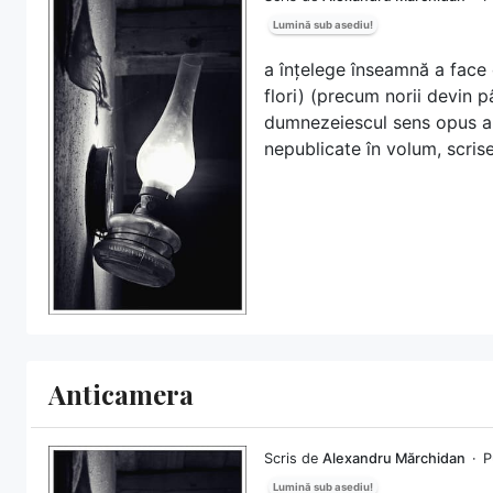
Lumină sub asediu!
a înțelege înseamnă a face 
flori) (precum norii devin p
dumnezeiescul sens opus al
nepublicate în volum, scris
Anticamera
Scris de
Alexandru Mărchidan
P
Lumină sub asediu!