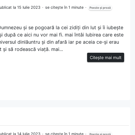
ublicat la 15 Iulie 2023
se citește în 1 minute
Poezie și proză
Dumnezeu și se pogoară la cei zidiți din lut și îi iubește
 și după ce aici nu vor mai fi. mai întâi Iubirea care este
versul dinlăuntru și din afară iar pe aceia ce-și erau
t și să rodească viață. mai...
Citește mai mult
ublicat la 14 Iulie 2023
se citește în 1 minute
Poezie și proză