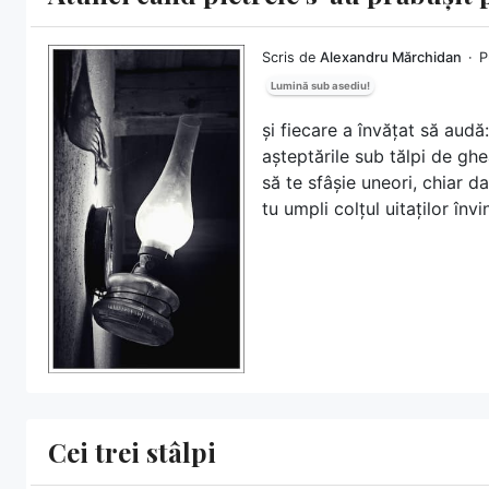
Scris de
Alexandru Mărchidan
P
Lumină sub asediu!
și fiecare a învățat să audă:
așteptările sub tălpi de gh
să te sfâșie uneori, chiar d
tu umpli colțul uitaților învi
Cei trei stâlpi