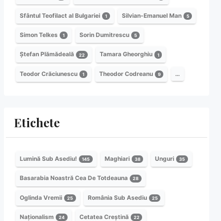
Sfântul Teofilact al Bulgariei
Silvian-Emanuel Man
1
5
Simon Telkes
Sorin Dumitrescu
1
5
Ștefan Plămădeală
Tamara Gheorghiu
22
1
Teodor Crăciunescu
Theodor Codreanu
…
1
9
Etichete
Lumină Sub Asediu!
Maghiari
Unguri
145
38
35
Basarabia Noastră Cea De Totdeauna
28
Oglinda Vremii
România Sub Asediu
25
25
Naționalism
Cetatea Creștină
24
22