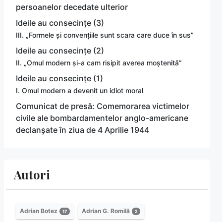
persoanelor decedate ulterior
Ideile au consecințe (3)
III. „Formele și convențiile sunt scara care duce în sus”
Ideile au consecințe (2)
II. „Omul modern și-a cam risipit averea moștenită”
Ideile au consecințe (1)
I. Omul modern a devenit un idiot moral
Comunicat de presă: Comemorarea victimelor
civile ale bombardamentelor anglo-americane
declanșate în ziua de 4 Aprilie 1944
Autori
Adrian Botez
Adrian G. Romilă
17
2