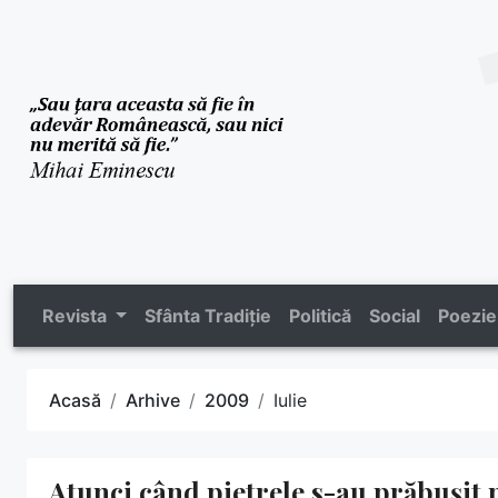
Revista
Sfânta Tradiție
Politică
Social
Poezie
Acasă
Arhive
2009
Iulie
Atunci când pietrele s-au prăbușit 