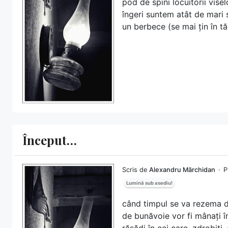
pod de spini locuitorii visel
îngeri suntem atât de mari s
un berbece (se mai țin în tă
Început…
Scris de
Alexandru Mărchidan
P
Lumină sub asediu!
când timpul se va rezema de
de bunăvoie vor fi mânați în
răsădi în cei care, zdrobiți