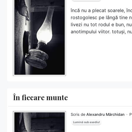
încă nu a plecat soarele, înc
rostogolesc pe lângă tine n
livezi nu tot rodul e bun, nu
anotimpului viitor. totuși, n
În fiecare munte
Scris de
Alexandru Mărchidan
P
Lumină sub asediu!