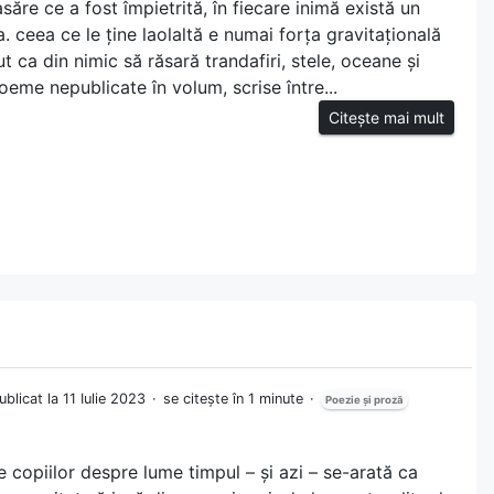
săre ce a fost împietrită, în fiecare inimă există un
 ceea ce le ține laolaltă e numai forța gravitațională
ut ca din nimic să răsară trandafiri, stele, oceane și
oeme nepublicate în volum, scrise între...
Citește mai mult
ublicat la 11 Iulie 2023
se citește în 1 minute
Poezie și proză
e copiilor despre lume timpul – și azi – se-arată ca