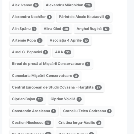
Alex Ivanov
Alexandru Mărchidan
9
178
Alexandru Nechifor
Părintele Alexie Ksutasvili
1
1
Alin Spânu
Alina Glod
Anghel Rugină
1
30
12
Artemie Popa
Asociația 4 Aprilie
3
10
Aurel C. Popovici
AXA
1
33
Biroul de presă al Mișcării Conservatoare
3
Cancelaria Mișcării Conservatoare
3
Centrul European de Studii Covasna – Harghita
37
Ciprian Bojan
Ciprian Voicilă
25
5
Constantin Ardeleanu
Corneliu Zelea Codreanu
1
1
Costion Nicolescu
Cristina Iorga-Vasiliu
15
3