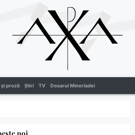
 și proză
Știri
TV
Dosarul Mineriadei
peste noi