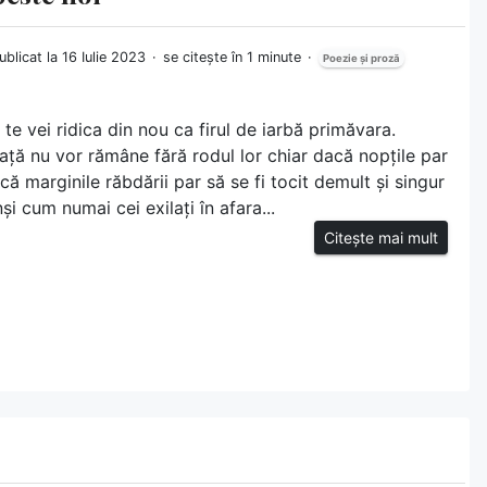
ublicat la 16 Iulie 2023
se citește în 1 minute
Poezie și proză
 te vei ridica din nou ca firul de iarbă primăvara.
eață nu vor rămâne fără rodul lor chiar dacă nopțile par
acă marginile răbdării par să se fi tocit demult și singur
nși cum numai cei exilați în afara...
Citește mai mult