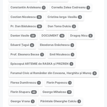
Constantin Ardeleanu
Corneliu Zelea Codreanu
1
1
Costion Nicolescu
Cristina Iorga-Vasiliu
15
3
Pr. Dan Bădulescu
Dan Toma Dulciu
16
2
Danion Vasile
DOCUMENT
Dragoș Nicu
26
14
5
Eduard Țugui
Eleodorus Enăchescu
8
1
Prof. Eleonora Becea
Emil Niculescu
1
1
Episcopul ARTEMIE de RASKA și PRIZREN
1
Forumul Civic al Românilor din Covasna, Harghita și Mureș
3
Florea Dumitrescu
Florin Popescu
1
1
Florin Stuparu
George Mihalcea
45
17
George Vrana
Părintele Gheorghe Calciu
1
1