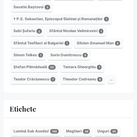
Savatie Baștovoi
3
† P.S. Sebastian, Episcopul Slatinei și Romanaților
1
Sebi Șufariu
Sfântul Nicolae Velimirovici
2
1
Sfântul Teofilact al Bulgariei
Silvian-Emanuel Man
1
5
Simon Telkes
Sorin Dumitrescu
1
5
Ștefan Plămădeală
Tamara Gheorghiu
22
1
Teodor Crăciunescu
Theodor Codreanu
…
1
9
Etichete
Lumină Sub Asediu!
Maghiari
Unguri
145
38
35