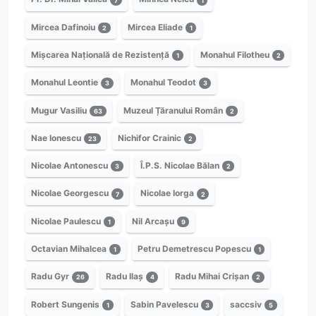
7
1
Mircea Dafinoiu
Mircea Eliade
2
1
Mișcarea Națională de Rezistență
Monahul Filotheu
1
2
Monahul Leontie
Monahul Teodot
3
3
Mugur Vasiliu
Muzeul Țăranului Român
63
2
Nae Ionescu
Nichifor Crainic
23
2
Nicolae Antonescu
Î.P.S. Nicolae Bălan
3
2
Nicolae Georgescu
Nicolae Iorga
7
2
Nicolae Paulescu
Nil Arcașu
1
9
Octavian Mihalcea
Petru Demetrescu Popescu
1
1
Radu Gyr
Radu Ilaș
Radu Mihai Crișan
26
4
2
Robert Sungenis
Sabin Pavelescu
saccsiv
1
3
5