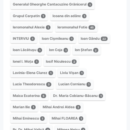
Generalul Gheorghe Cantacuzino Grănicerul
1
Grupul Carpatin
Icoana din adânc
1
1
Ieromonahul Alexie
Ieromonahul Fotie
1
45
INTERVIU
Ioan Cișmileanu
Ioan Gându
1
1
22
Ioan Lăcătușu
Ion Coja
Ion Ștefan
1
1
2
Ionel I. Moța
Iosif Niculescu
1
2
Lavinia-Elena Ciurez
Liviu Vișan
1
1
Lucia Theodorescu
Lucian Cornianu
3
1
Maica Ecaterina
Dr. Maria Cobianu-Băcanu
5
1
Marian Ilie
Mihai Andrei Aldea
1
2
Mihai Eminescu
Mihai FLOAREA
1
1
Pr. Dr. Mihai Valică
Mihnea Neicu