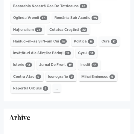
Basarabia Noastră Cea De Totdeauna
28
Oglinda Vremii
România Sub Asediu
25
25
Naționalism
Cetatea Creștină
24
22
Haiduci–m–aș Și N–am Cui
Politică
Curs
18
18
17
Învățături Ale Sfinților Părinți
Gyrul
17
14
Istorie
Jurnal De Front
Inedit
14
12
10
Contra Atac
Iconografie
Mihai Eminescu
9
9
9
Raportul Orbului
…
9
Arhive