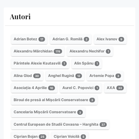
Autori
Adrian Botez
Adrian G. Romilă
Alex Ivanov
17
2
9
Alexandru Mărchidan
Alexandru Nechifor
178
1
Părintele Alexie Ksutasvili
Alin Spânu
1
1
Alina Glod
Anghel Rugină
Artemie Popa
30
12
3
Asociația 4 Aprilie
Aurel C. Popovici
AXA
10
1
33
Biroul de presă al Mișcării Conservatoare
3
Cancelaria Mișcării Conservatoare
3
Centrul European de Studii Covasna – Harghita
37
Ciprian Bojan
Ciprian Voicilă
25
5