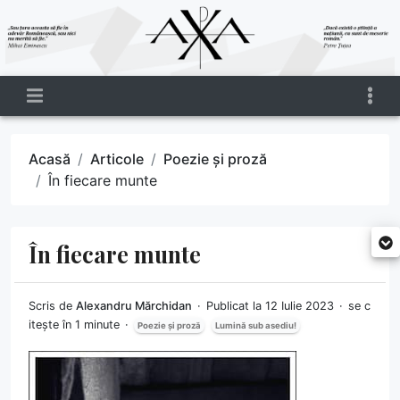
Acasă
Articole
Poezie și proză
În fiecare munte
În fiecare munte
Scris de
Alexandru Mărchidan
Publicat la 12 Iulie 2023
se c
itește în 1 minute
Poezie și proză
Lumină sub asediu!