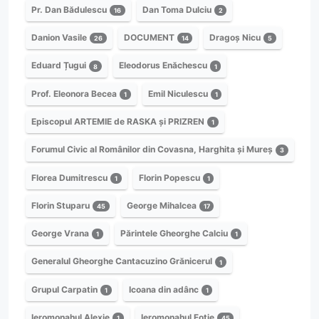
Pr. Dan Bădulescu
Dan Toma Dulciu
16
2
Danion Vasile
DOCUMENT
Dragoș Nicu
26
14
5
Eduard Țugui
Eleodorus Enăchescu
8
1
Prof. Eleonora Becea
Emil Niculescu
1
1
Episcopul ARTEMIE de RASKA și PRIZREN
1
Forumul Civic al Românilor din Covasna, Harghita și Mureș
3
Florea Dumitrescu
Florin Popescu
1
1
Florin Stuparu
George Mihalcea
45
17
George Vrana
Părintele Gheorghe Calciu
1
1
Generalul Gheorghe Cantacuzino Grănicerul
1
Grupul Carpatin
Icoana din adânc
1
1
Ieromonahul Alexie
Ieromonahul Fotie
1
45