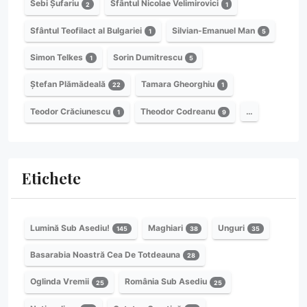
Sebi Șufariu
Sfântul Nicolae Velimirovici
2
1
Sfântul Teofilact al Bulgariei
Silvian-Emanuel Man
1
5
Simon Telkes
Sorin Dumitrescu
1
5
Ștefan Plămădeală
Tamara Gheorghiu
22
1
Teodor Crăciunescu
Theodor Codreanu
…
1
9
Etichete
Lumină Sub Asediu!
Maghiari
Unguri
145
38
35
Basarabia Noastră Cea De Totdeauna
28
Oglinda Vremii
România Sub Asediu
25
25