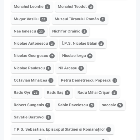
Monahul Leontie
Monahul Teodot
3
3
Mugur Vasiliu
Muzeul Țăranului Român
63
2
Nae Ionescu
Nichifor Crainic
23
2
Nicolae Antonescu
Î.P.S. Nicolae Bălan
3
2
Nicolae Georgescu
Nicolae Iorga
7
2
Nicolae Paulescu
Nil Arcașu
1
9
Octavian Mihalcea
Petru Demetrescu Popescu
1
1
Radu Gyr
Radu Ilaș
Radu Mihai Crișan
26
4
2
Robert Sungenis
Sabin Pavelescu
saccsiv
1
3
5
Savatie Baștovoi
3
† P.S. Sebastian, Episcopul Slatinei și Romanaților
1