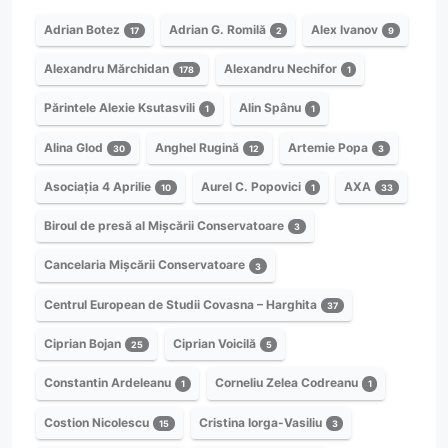
Adrian Botez
Adrian G. Romilă
Alex Ivanov
17
2
9
Alexandru Mărchidan
Alexandru Nechifor
178
1
Părintele Alexie Ksutasvili
Alin Spânu
1
1
Alina Glod
Anghel Rugină
Artemie Popa
30
12
3
Asociația 4 Aprilie
Aurel C. Popovici
AXA
10
1
33
Biroul de presă al Mișcării Conservatoare
3
Cancelaria Mișcării Conservatoare
3
Centrul European de Studii Covasna – Harghita
37
Ciprian Bojan
Ciprian Voicilă
25
5
Constantin Ardeleanu
Corneliu Zelea Codreanu
1
1
Costion Nicolescu
Cristina Iorga-Vasiliu
15
3