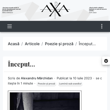
Acasă
Articole
Poezie și proză
Început…
Început…
Scris de
Alexandru Mărchidan
Publicat la 10 Iulie 2023
se c
itește în 1 minute
Poezie și proză
Lumină sub asediu!