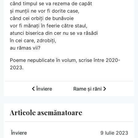
când timpul se va rezema de capăt
și munții ne vor fi dorite case,
când cei orbiți de bunăvoie
vor fi mânați în feerie către staul,
atunci biserica din cer nu se va răsădi
în cei care, zdrobiți,
au rămas vii?
Poeme nepublicate în volum, scrise între 2020-
2023.
Înviere
Rame și răni
Articole asemănatoare
Înviere
9 Iulie 2023