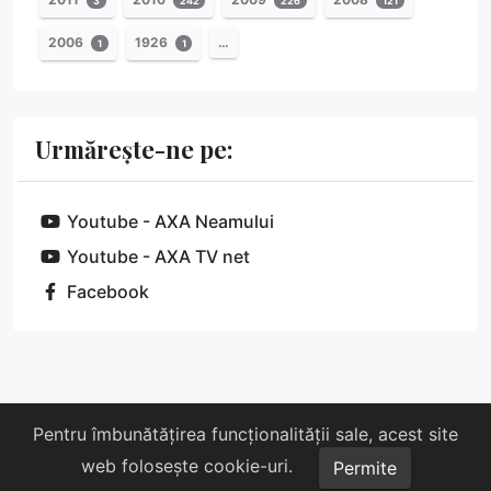
3
242
226
121
2006
1926
…
1
1
Urmărește-ne pe:
Youtube - AXA Neamului
Youtube - AXA TV net
Facebook
Despre noi
Susține-ne
Contact
Pentru îmbunătățirea funcționalității sale, acest site
web folosește cookie-uri.
Copyright © 2026 AXA. Toate drepturile rezervate.
Permite