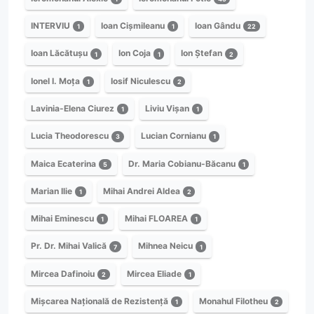
INTERVIU
Ioan Cișmileanu
Ioan Gându
1
1
22
Ioan Lăcătușu
Ion Coja
Ion Ștefan
1
1
2
Ionel I. Moța
Iosif Niculescu
1
2
Lavinia-Elena Ciurez
Liviu Vișan
1
1
Lucia Theodorescu
Lucian Cornianu
3
1
Maica Ecaterina
Dr. Maria Cobianu-Băcanu
5
1
Marian Ilie
Mihai Andrei Aldea
1
2
Mihai Eminescu
Mihai FLOAREA
1
1
Pr. Dr. Mihai Valică
Mihnea Neicu
7
1
Mircea Dafinoiu
Mircea Eliade
2
1
Mișcarea Națională de Rezistență
Monahul Filotheu
1
2