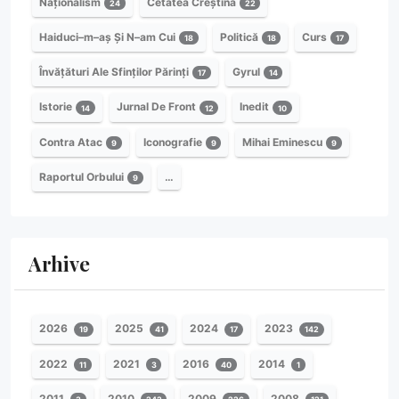
Naționalism
Cetatea Creștină
24
22
Haiduci–m–aș Și N–am Cui
Politică
Curs
18
18
17
Învățături Ale Sfinților Părinți
Gyrul
17
14
Istorie
Jurnal De Front
Inedit
14
12
10
Contra Atac
Iconografie
Mihai Eminescu
9
9
9
Raportul Orbului
…
9
Arhive
2026
2025
2024
2023
19
41
17
142
2022
2021
2016
2014
11
3
40
1
2011
2010
2009
2008