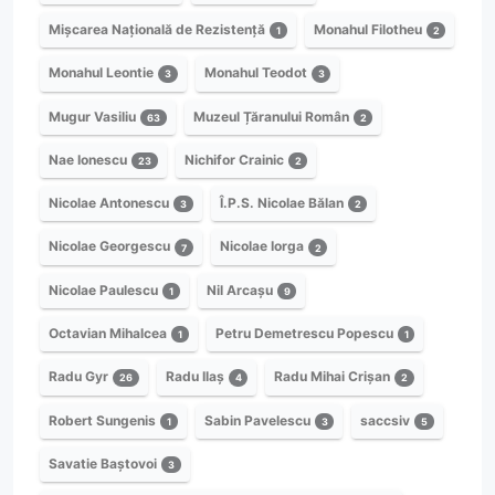
Mișcarea Națională de Rezistență
Monahul Filotheu
1
2
Monahul Leontie
Monahul Teodot
3
3
Mugur Vasiliu
Muzeul Țăranului Român
63
2
Nae Ionescu
Nichifor Crainic
23
2
Nicolae Antonescu
Î.P.S. Nicolae Bălan
3
2
Nicolae Georgescu
Nicolae Iorga
7
2
Nicolae Paulescu
Nil Arcașu
1
9
Octavian Mihalcea
Petru Demetrescu Popescu
1
1
Radu Gyr
Radu Ilaș
Radu Mihai Crișan
26
4
2
Robert Sungenis
Sabin Pavelescu
saccsiv
1
3
5
Savatie Baștovoi
3