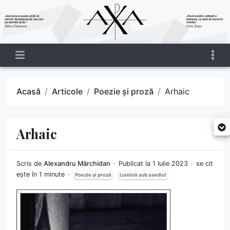
Acasă
Articole
Poezie și proză
Arhaic
Arhaic
Scris de
Alexandru Mărchidan
Publicat la 1 Iulie 2023
se cit
ește în 1 minute
Poezie și proză
Lumină sub asediu!