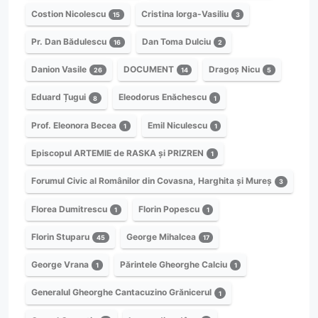
Costion Nicolescu
Cristina Iorga-Vasiliu
15
3
Pr. Dan Bădulescu
Dan Toma Dulciu
16
2
Danion Vasile
DOCUMENT
Dragoș Nicu
26
14
5
Eduard Țugui
Eleodorus Enăchescu
8
1
Prof. Eleonora Becea
Emil Niculescu
1
1
Episcopul ARTEMIE de RASKA și PRIZREN
1
Forumul Civic al Românilor din Covasna, Harghita și Mureș
3
Florea Dumitrescu
Florin Popescu
1
1
Florin Stuparu
George Mihalcea
45
17
George Vrana
Părintele Gheorghe Calciu
1
1
Generalul Gheorghe Cantacuzino Grănicerul
1