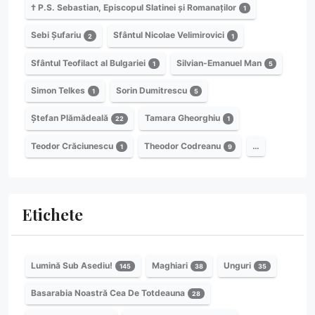
† P.S. Sebastian, Episcopul Slatinei și Romanaților
1
Sebi Șufariu
Sfântul Nicolae Velimirovici
2
1
Sfântul Teofilact al Bulgariei
Silvian-Emanuel Man
1
5
Simon Telkes
Sorin Dumitrescu
1
5
Ștefan Plămădeală
Tamara Gheorghiu
22
1
Teodor Crăciunescu
Theodor Codreanu
…
1
9
Etichete
Lumină Sub Asediu!
Maghiari
Unguri
145
38
35
Basarabia Noastră Cea De Totdeauna
28