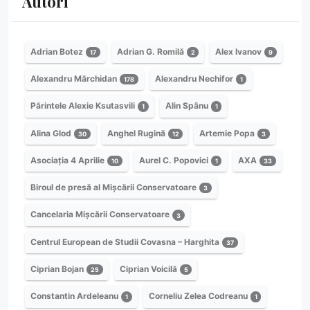
Autori
Adrian Botez
Adrian G. Romilă
Alex Ivanov
17
2
9
Alexandru Mărchidan
Alexandru Nechifor
178
1
Părintele Alexie Ksutasvili
Alin Spânu
1
1
Alina Glod
Anghel Rugină
Artemie Popa
30
12
3
Asociația 4 Aprilie
Aurel C. Popovici
AXA
10
1
33
Biroul de presă al Mișcării Conservatoare
3
Cancelaria Mișcării Conservatoare
3
Centrul European de Studii Covasna – Harghita
37
Ciprian Bojan
Ciprian Voicilă
25
5
Constantin Ardeleanu
Corneliu Zelea Codreanu
1
1