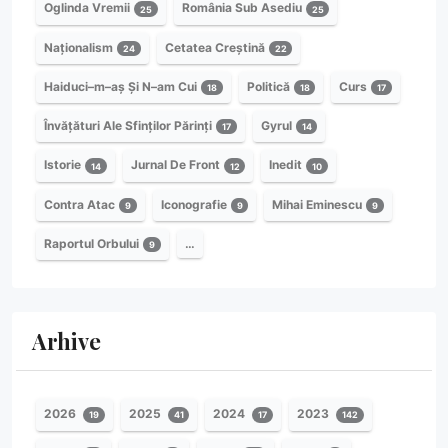
Oglinda Vremii
România Sub Asediu
25
25
Naționalism
Cetatea Creștină
24
22
Haiduci–m–aș Și N–am Cui
Politică
Curs
18
18
17
Învățături Ale Sfinților Părinți
Gyrul
17
14
Istorie
Jurnal De Front
Inedit
14
12
10
Contra Atac
Iconografie
Mihai Eminescu
9
9
9
Raportul Orbului
…
9
Arhive
2026
2025
2024
2023
19
41
17
142