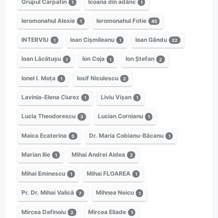
Grupul Carpatin
Icoana din adânc
1
1
Ieromonahul Alexie
Ieromonahul Fotie
1
45
INTERVIU
Ioan Cișmileanu
Ioan Gându
1
1
22
Ioan Lăcătușu
Ion Coja
Ion Ștefan
1
1
2
Ionel I. Moța
Iosif Niculescu
1
2
Lavinia-Elena Ciurez
Liviu Vișan
1
1
Lucia Theodorescu
Lucian Cornianu
3
1
Maica Ecaterina
Dr. Maria Cobianu-Băcanu
5
1
Marian Ilie
Mihai Andrei Aldea
1
2
Mihai Eminescu
Mihai FLOAREA
1
1
Pr. Dr. Mihai Valică
Mihnea Neicu
7
1
Mircea Dafinoiu
Mircea Eliade
2
1