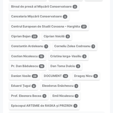
Biroul de presă al Mișcării Conservatoare
3
Cancelaria Mișcării Conservatoare
3
Centrul European de Studii Covasna – Harghita
37
Ciprian Bojan
Ciprian Voicilă
25
5
Constantin Ardeleanu
Corneliu Zelea Codreanu
1
1
Costion Nicolescu
Cristina Iorga-Vasiliu
15
3
Pr. Dan Bădulescu
Dan Toma Dulciu
16
2
Danion Vasile
DOCUMENT
Dragoș Nicu
26
14
5
Eduard Țugui
Eleodorus Enăchescu
8
1
Prof. Eleonora Becea
Emil Niculescu
1
1
Episcopul ARTEMIE de RASKA și PRIZREN
1