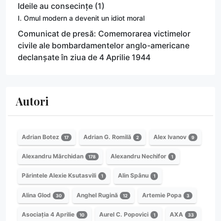
Ideile au consecințe (1)
I. Omul modern a devenit un idiot moral
Comunicat de presă: Comemorarea victimelor
civile ale bombardamentelor anglo-americane
declanșate în ziua de 4 Aprilie 1944
Autori
Adrian Botez
Adrian G. Romilă
Alex Ivanov
17
2
9
Alexandru Mărchidan
Alexandru Nechifor
178
1
Părintele Alexie Ksutasvili
Alin Spânu
1
1
Alina Glod
Anghel Rugină
Artemie Popa
30
12
3
Asociația 4 Aprilie
Aurel C. Popovici
AXA
10
1
33