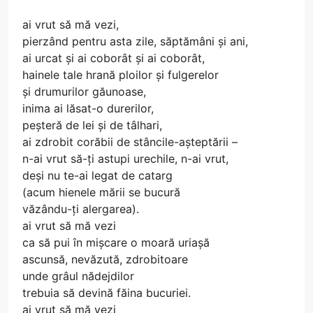
ai vrut să mă vezi,
pierzând pentru asta zile, săptămâni și ani,
ai urcat și ai coborât și ai coborât,
hainele tale hrană ploilor și fulgerelor
și drumurilor găunoase,
inima ai lăsat-o durerilor,
peșteră de lei și de tâlhari,
ai zdrobit corăbii de stâncile-așteptării –
n-ai vrut să-ți astupi urechile, n-ai vrut,
deși nu te-ai legat de catarg
(acum hienele mării se bucură
văzându-ți alergarea).
ai vrut să mă vezi
ca să pui în mișcare o moară uriașă
ascunsă, nevăzută, zdrobitoare
unde grâul nădejdilor
trebuia să devină făina bucuriei.
ai vrut să mă vezi