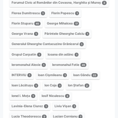
Forumul Civic al Românilor din Covasna, Harghita și Mureș
3
Florea Dumitrescu
Florin Popescu
1
1
Florin Stuparu
George Mihalcea
45
17
George Vrana
Părintele Gheorghe Calciu
1
1
Generalul Gheorghe Cantacuzino Grănicerul
1
Grupul Carpatin
Icoana din adânc
1
1
Ieromonahul Alexie
Ieromonahul Fotie
1
45
INTERVIU
Ioan Cișmileanu
Ioan Gându
1
1
22
Ioan Lăcătușu
Ion Coja
Ion Ștefan
1
1
2
Ionel I. Moța
Iosif Niculescu
1
2
Lavinia-Elena Ciurez
Liviu Vișan
1
1
Lucia Theodorescu
Lucian Cornianu
3
1