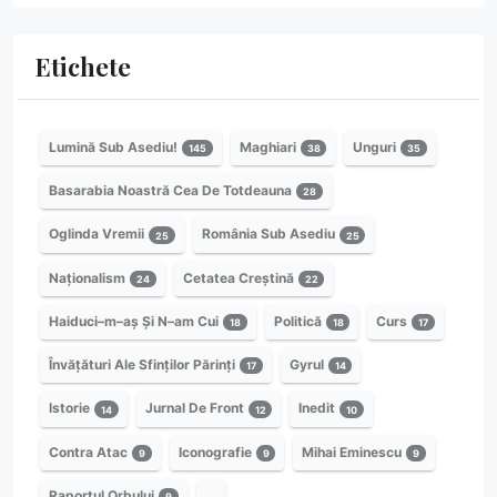
Etichete
Lumină Sub Asediu!
Maghiari
Unguri
145
38
35
Basarabia Noastră Cea De Totdeauna
28
Oglinda Vremii
România Sub Asediu
25
25
Naționalism
Cetatea Creștină
24
22
Haiduci–m–aș Și N–am Cui
Politică
Curs
18
18
17
Învățături Ale Sfinților Părinți
Gyrul
17
14
Istorie
Jurnal De Front
Inedit
14
12
10
Contra Atac
Iconografie
Mihai Eminescu
9
9
9
Raportul Orbului
…
9