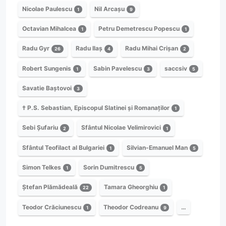
Nicolae Paulescu
Nil Arcașu
1
9
Octavian Mihalcea
Petru Demetrescu Popescu
1
1
Radu Gyr
Radu Ilaș
Radu Mihai Crișan
26
4
2
Robert Sungenis
Sabin Pavelescu
saccsiv
1
3
5
Savatie Baștovoi
3
† P.S. Sebastian, Episcopul Slatinei și Romanaților
1
Sebi Șufariu
Sfântul Nicolae Velimirovici
2
1
Sfântul Teofilact al Bulgariei
Silvian-Emanuel Man
1
5
Simon Telkes
Sorin Dumitrescu
1
5
Ștefan Plămădeală
Tamara Gheorghiu
22
1
Teodor Crăciunescu
Theodor Codreanu
…
1
9