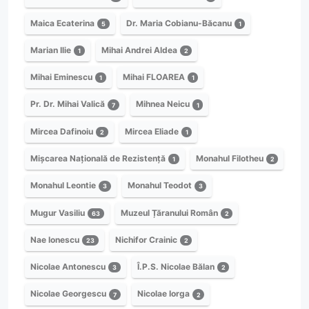
Maica Ecaterina
Dr. Maria Cobianu-Băcanu
5
1
Marian Ilie
Mihai Andrei Aldea
1
2
Mihai Eminescu
Mihai FLOAREA
1
1
Pr. Dr. Mihai Valică
Mihnea Neicu
7
1
Mircea Dafinoiu
Mircea Eliade
2
1
Mișcarea Națională de Rezistență
Monahul Filotheu
1
2
Monahul Leontie
Monahul Teodot
3
3
Mugur Vasiliu
Muzeul Țăranului Român
63
2
Nae Ionescu
Nichifor Crainic
23
2
Nicolae Antonescu
Î.P.S. Nicolae Bălan
3
2
Nicolae Georgescu
Nicolae Iorga
7
2