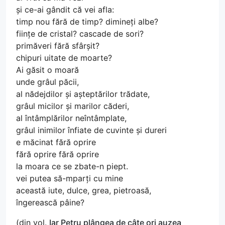
și ce-ai gândit că vei afla:
timp nou fără de timp? dimineți albe?
ființe de cristal? cascade de sori?
primăveri fără sfârșit?
chipuri uitate de moarte?
Ai găsit o moară
unde grâul păcii,
al nădejdilor și așteptărilor trădate,
grâul micilor și marilor căderi,
al întâmplărilor neîntâmplate,
grâul inimilor înfiate de cuvinte și dureri
e măcinat fără oprire
fără oprire fără oprire
la moara ce se zbate-n piept.
vei putea să-mparți cu mine
această iute, dulce, grea, pietroasă,
îngerească pâine?
(din vol.
Iar Petru plângea de câte ori auzea