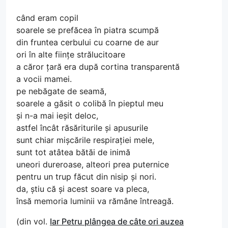
când eram copil
soarele se prefăcea în piatra scumpă
din fruntea cerbului cu coarne de aur
ori în alte ființe strălucitoare
a căror țară era după cortina transparentă
a vocii mamei.
pe nebăgate de seamă,
soarele a găsit o colibă în pieptul meu
și n-a mai ieșit deloc,
astfel încât răsăriturile și apusurile
sunt chiar mișcările respirației mele,
sunt tot atâtea bătăi de inimă
uneori dureroase, alteori prea puternice
pentru un trup făcut din nisip și nori.
da, știu că și acest soare va pleca,
însă memoria luminii va rămâne întreagă.
(din vol.
Iar Petru plângea de câte ori auzea