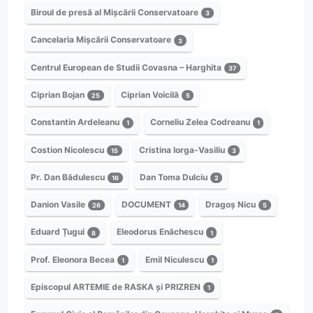
Biroul de presă al Mișcării Conservatoare
3
Cancelaria Mișcării Conservatoare
3
Centrul European de Studii Covasna – Harghita
37
Ciprian Bojan
Ciprian Voicilă
25
5
Constantin Ardeleanu
Corneliu Zelea Codreanu
1
1
Costion Nicolescu
Cristina Iorga-Vasiliu
15
3
Pr. Dan Bădulescu
Dan Toma Dulciu
16
2
Danion Vasile
DOCUMENT
Dragoș Nicu
26
14
5
Eduard Țugui
Eleodorus Enăchescu
8
1
Prof. Eleonora Becea
Emil Niculescu
1
1
Episcopul ARTEMIE de RASKA și PRIZREN
1