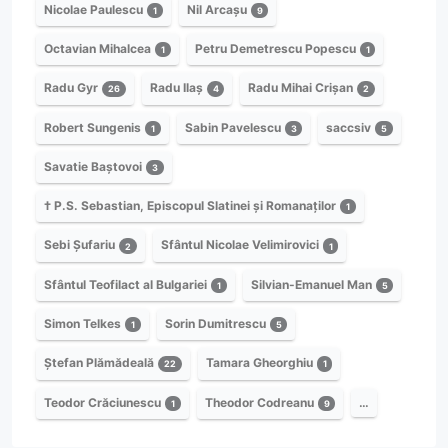
Nicolae Paulescu
Nil Arcașu
1
9
Octavian Mihalcea
Petru Demetrescu Popescu
1
1
Radu Gyr
Radu Ilaș
Radu Mihai Crișan
26
4
2
Robert Sungenis
Sabin Pavelescu
saccsiv
1
3
5
Savatie Baștovoi
3
† P.S. Sebastian, Episcopul Slatinei și Romanaților
1
Sebi Șufariu
Sfântul Nicolae Velimirovici
2
1
Sfântul Teofilact al Bulgariei
Silvian-Emanuel Man
1
5
Simon Telkes
Sorin Dumitrescu
1
5
Ștefan Plămădeală
Tamara Gheorghiu
22
1
Teodor Crăciunescu
Theodor Codreanu
…
1
9