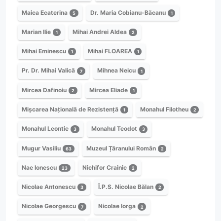
Maica Ecaterina
Dr. Maria Cobianu-Băcanu
5
1
Marian Ilie
Mihai Andrei Aldea
1
2
Mihai Eminescu
Mihai FLOAREA
1
1
Pr. Dr. Mihai Valică
Mihnea Neicu
7
1
Mircea Dafinoiu
Mircea Eliade
2
1
Mișcarea Națională de Rezistență
Monahul Filotheu
1
2
Monahul Leontie
Monahul Teodot
3
3
Mugur Vasiliu
Muzeul Țăranului Român
63
2
Nae Ionescu
Nichifor Crainic
23
2
Nicolae Antonescu
Î.P.S. Nicolae Bălan
3
2
Nicolae Georgescu
Nicolae Iorga
7
2