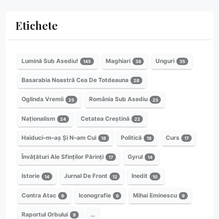
Etichete
Lumină Sub Asediu!
Maghiari
Unguri
145
38
35
Basarabia Noastră Cea De Totdeauna
28
Oglinda Vremii
România Sub Asediu
25
25
Naționalism
Cetatea Creștină
24
22
Haiduci–m–aș Și N–am Cui
Politică
Curs
18
18
17
Învățături Ale Sfinților Părinți
Gyrul
17
14
Istorie
Jurnal De Front
Inedit
14
12
10
Contra Atac
Iconografie
Mihai Eminescu
9
9
9
Raportul Orbului
…
9