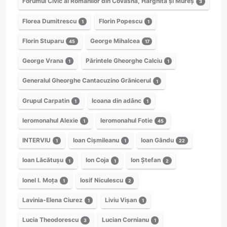
Forumul Civic al Românilor din Covasna, Harghita și Mureș
3
Florea Dumitrescu
Florin Popescu
1
1
Florin Stuparu
George Mihalcea
45
17
George Vrana
Părintele Gheorghe Calciu
1
1
Generalul Gheorghe Cantacuzino Grănicerul
1
Grupul Carpatin
Icoana din adânc
1
1
Ieromonahul Alexie
Ieromonahul Fotie
1
45
INTERVIU
Ioan Cișmileanu
Ioan Gându
1
1
22
Ioan Lăcătușu
Ion Coja
Ion Ștefan
1
1
2
Ionel I. Moța
Iosif Niculescu
1
2
Lavinia-Elena Ciurez
Liviu Vișan
1
1
Lucia Theodorescu
Lucian Cornianu
3
1