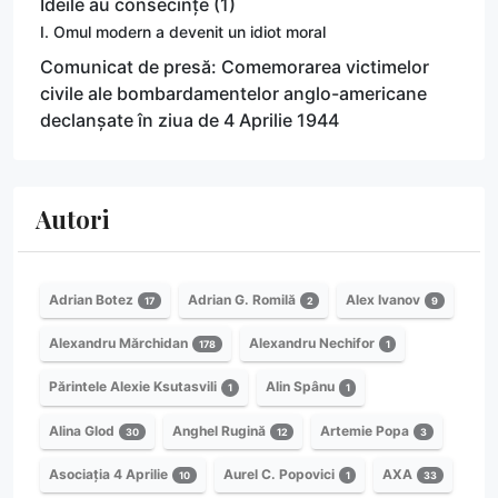
Ideile au consecințe (1)
I. Omul modern a devenit un idiot moral
Comunicat de presă: Comemorarea victimelor
civile ale bombardamentelor anglo-americane
declanșate în ziua de 4 Aprilie 1944
Autori
Adrian Botez
Adrian G. Romilă
Alex Ivanov
17
2
9
Alexandru Mărchidan
Alexandru Nechifor
178
1
Părintele Alexie Ksutasvili
Alin Spânu
1
1
Alina Glod
Anghel Rugină
Artemie Popa
30
12
3
Asociația 4 Aprilie
Aurel C. Popovici
AXA
10
1
33