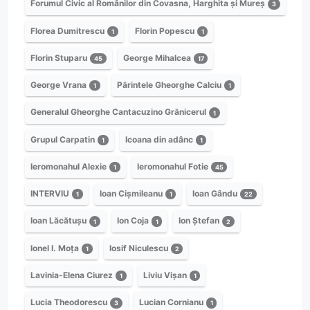
Forumul Civic al Românilor din Covasna, Harghita și Mureș
3
Florea Dumitrescu
Florin Popescu
1
1
Florin Stuparu
George Mihalcea
45
17
George Vrana
Părintele Gheorghe Calciu
1
1
Generalul Gheorghe Cantacuzino Grănicerul
1
Grupul Carpatin
Icoana din adânc
1
1
Ieromonahul Alexie
Ieromonahul Fotie
1
45
INTERVIU
Ioan Cișmileanu
Ioan Gându
1
1
22
Ioan Lăcătușu
Ion Coja
Ion Ștefan
1
1
2
Ionel I. Moța
Iosif Niculescu
1
2
Lavinia-Elena Ciurez
Liviu Vișan
1
1
Lucia Theodorescu
Lucian Cornianu
3
1