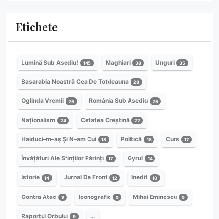
Etichete
Lumină Sub Asediu!
Maghiari
Unguri
145
38
35
Basarabia Noastră Cea De Totdeauna
28
Oglinda Vremii
România Sub Asediu
25
25
Naționalism
Cetatea Creștină
24
22
Haiduci–m–aș Și N–am Cui
Politică
Curs
18
18
17
Învățături Ale Sfinților Părinți
Gyrul
17
14
Istorie
Jurnal De Front
Inedit
14
12
10
Contra Atac
Iconografie
Mihai Eminescu
9
9
9
Raportul Orbului
…
9