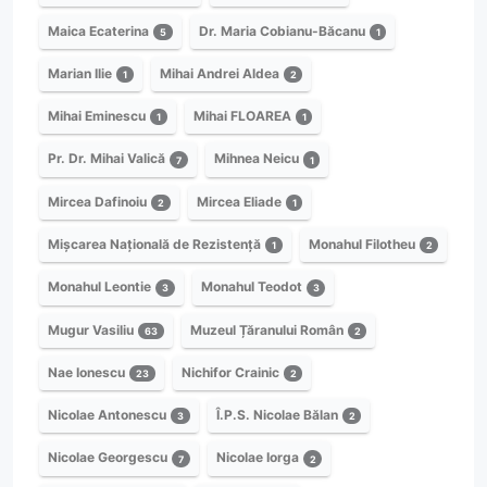
Maica Ecaterina
Dr. Maria Cobianu-Băcanu
5
1
Marian Ilie
Mihai Andrei Aldea
1
2
Mihai Eminescu
Mihai FLOAREA
1
1
Pr. Dr. Mihai Valică
Mihnea Neicu
7
1
Mircea Dafinoiu
Mircea Eliade
2
1
Mișcarea Națională de Rezistență
Monahul Filotheu
1
2
Monahul Leontie
Monahul Teodot
3
3
Mugur Vasiliu
Muzeul Țăranului Român
63
2
Nae Ionescu
Nichifor Crainic
23
2
Nicolae Antonescu
Î.P.S. Nicolae Bălan
3
2
Nicolae Georgescu
Nicolae Iorga
7
2