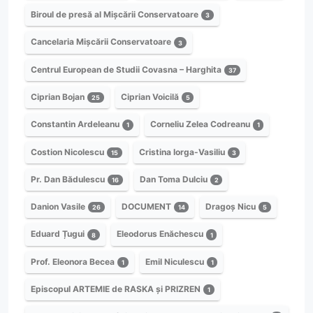
Biroul de presă al Mișcării Conservatoare
3
Cancelaria Mișcării Conservatoare
3
Centrul European de Studii Covasna – Harghita
37
Ciprian Bojan
Ciprian Voicilă
25
5
Constantin Ardeleanu
Corneliu Zelea Codreanu
1
1
Costion Nicolescu
Cristina Iorga-Vasiliu
15
3
Pr. Dan Bădulescu
Dan Toma Dulciu
16
2
Danion Vasile
DOCUMENT
Dragoș Nicu
26
14
5
Eduard Țugui
Eleodorus Enăchescu
8
1
Prof. Eleonora Becea
Emil Niculescu
1
1
Episcopul ARTEMIE de RASKA și PRIZREN
1