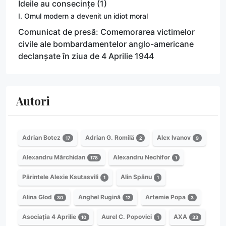
Ideile au consecințe (1)
I. Omul modern a devenit un idiot moral
Comunicat de presă: Comemorarea victimelor
civile ale bombardamentelor anglo-americane
declanșate în ziua de 4 Aprilie 1944
Autori
Adrian Botez
Adrian G. Romilă
Alex Ivanov
17
2
9
Alexandru Mărchidan
Alexandru Nechifor
178
1
Părintele Alexie Ksutasvili
Alin Spânu
1
1
Alina Glod
Anghel Rugină
Artemie Popa
30
12
3
Asociația 4 Aprilie
Aurel C. Popovici
AXA
10
1
33