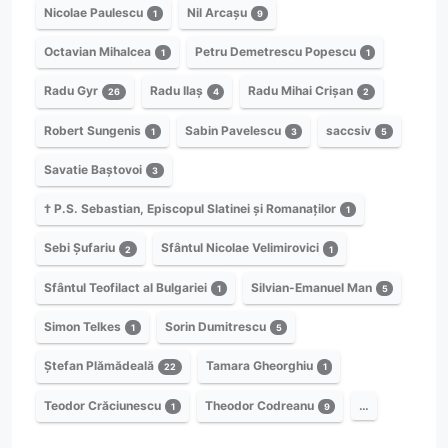
Nicolae Paulescu
Nil Arcașu
1
9
Octavian Mihalcea
Petru Demetrescu Popescu
1
1
Radu Gyr
Radu Ilaș
Radu Mihai Crișan
26
4
2
Robert Sungenis
Sabin Pavelescu
saccsiv
1
3
5
Savatie Baștovoi
3
† P.S. Sebastian, Episcopul Slatinei și Romanaților
1
Sebi Șufariu
Sfântul Nicolae Velimirovici
2
1
Sfântul Teofilact al Bulgariei
Silvian-Emanuel Man
1
5
Simon Telkes
Sorin Dumitrescu
1
5
Ștefan Plămădeală
Tamara Gheorghiu
22
1
Teodor Crăciunescu
Theodor Codreanu
…
1
9