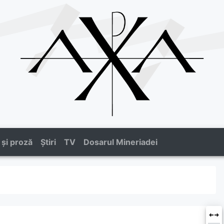
 și proză
Știri
TV
Dosarul Mineriadei