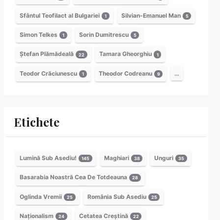
Sfântul Teofilact al Bulgariei
Silvian-Emanuel Man
1
5
Simon Telkes
Sorin Dumitrescu
1
5
Ștefan Plămădeală
Tamara Gheorghiu
22
1
Teodor Crăciunescu
Theodor Codreanu
…
1
9
Etichete
Lumină Sub Asediu!
Maghiari
Unguri
145
38
35
Basarabia Noastră Cea De Totdeauna
28
Oglinda Vremii
România Sub Asediu
25
25
Naționalism
Cetatea Creștină
24
22