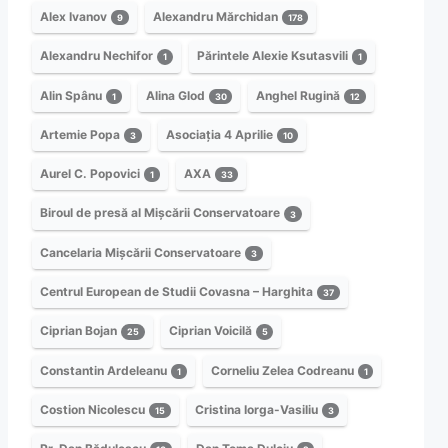
Alex Ivanov
Alexandru Mărchidan
9
178
Alexandru Nechifor
Părintele Alexie Ksutasvili
1
1
Alin Spânu
Alina Glod
Anghel Rugină
1
30
12
Artemie Popa
Asociația 4 Aprilie
3
10
Aurel C. Popovici
AXA
1
33
Biroul de presă al Mișcării Conservatoare
3
Cancelaria Mișcării Conservatoare
3
Centrul European de Studii Covasna – Harghita
37
Ciprian Bojan
Ciprian Voicilă
25
5
Constantin Ardeleanu
Corneliu Zelea Codreanu
1
1
Costion Nicolescu
Cristina Iorga-Vasiliu
15
3