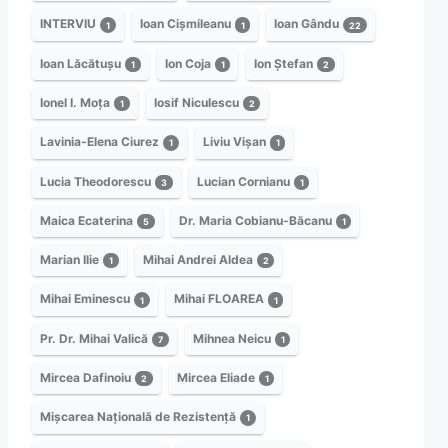
INTERVIU
Ioan Cișmileanu
Ioan Gându
1
1
22
Ioan Lăcătușu
Ion Coja
Ion Ștefan
1
1
2
Ionel I. Moța
Iosif Niculescu
1
2
Lavinia-Elena Ciurez
Liviu Vișan
1
1
Lucia Theodorescu
Lucian Cornianu
3
1
Maica Ecaterina
Dr. Maria Cobianu-Băcanu
5
1
Marian Ilie
Mihai Andrei Aldea
1
2
Mihai Eminescu
Mihai FLOAREA
1
1
Pr. Dr. Mihai Valică
Mihnea Neicu
7
1
Mircea Dafinoiu
Mircea Eliade
2
1
Mișcarea Națională de Rezistență
1