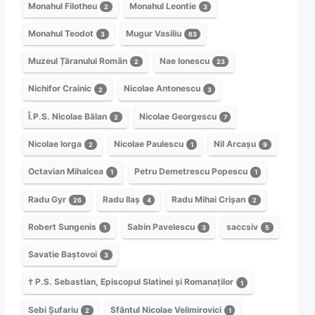
Monahul Filotheu
Monahul Leontie
2
3
Monahul Teodot
Mugur Vasiliu
3
63
Muzeul Țăranului Român
Nae Ionescu
2
23
Nichifor Crainic
Nicolae Antonescu
2
3
Î.P.S. Nicolae Bălan
Nicolae Georgescu
2
7
Nicolae Iorga
Nicolae Paulescu
Nil Arcașu
2
1
9
Octavian Mihalcea
Petru Demetrescu Popescu
1
1
Radu Gyr
Radu Ilaș
Radu Mihai Crișan
26
4
2
Robert Sungenis
Sabin Pavelescu
saccsiv
1
3
5
Savatie Baștovoi
3
† P.S. Sebastian, Episcopul Slatinei și Romanaților
1
Sebi Șufariu
Sfântul Nicolae Velimirovici
2
1