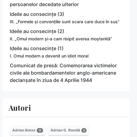
persoanelor decedate ulterior
Ideile au consecințe (3)
III. „Formele și convențiile sunt scara care duce în sus”
Ideile au consecințe (2)
II. „Omul modern și-a cam risipit averea moștenită”
Ideile au consecințe (1)
I. Omul modern a devenit un idiot moral
Comunicat de presă: Comemorarea victimelor
civile ale bombardamentelor anglo-americane
declanșate în ziua de 4 Aprilie 1944
Autori
Adrian Botez
Adrian G. Romilă
17
2