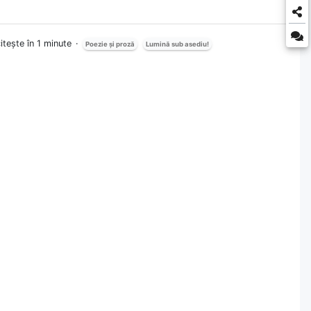
itește în 1 minute
Poezie și proză
Lumină sub asediu!