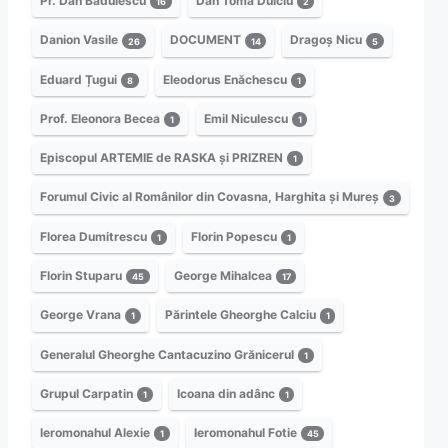
Pr. Dan Bădulescu
Dan Toma Dulciu
16
2
Danion Vasile
DOCUMENT
Dragoș Nicu
26
14
5
Eduard Țugui
Eleodorus Enăchescu
8
1
Prof. Eleonora Becea
Emil Niculescu
1
1
Episcopul ARTEMIE de RASKA și PRIZREN
1
Forumul Civic al Românilor din Covasna, Harghita și Mureș
3
Florea Dumitrescu
Florin Popescu
1
1
Florin Stuparu
George Mihalcea
45
17
George Vrana
Părintele Gheorghe Calciu
1
1
Generalul Gheorghe Cantacuzino Grănicerul
1
Grupul Carpatin
Icoana din adânc
1
1
Ieromonahul Alexie
Ieromonahul Fotie
1
45