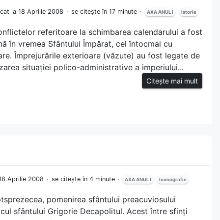
icat la 18 Aprilie 2008
se citește în 17 minute
AXA ANUL I
Istorie
flictelor referitoare la schimbarea calendarului a fost
ă în vremea Sfântului Împărat, cel întocmai cu
re. Împrejurările exterioare (văzute) au fost legate de
area situației polico-administrative a imperiului...
Citește mai mult
 18 Aprilie 2008
se citește în 4 minute
AXA ANUL I
Iconografie
optsprezecea, pomenirea sfântului preacuviosului
cul sfântului Grigorie Decapolitul. Acest între sfinți