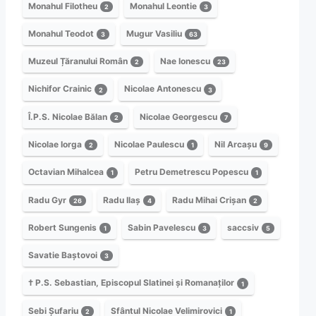
Monahul Filotheu
Monahul Leontie
2
3
Monahul Teodot
Mugur Vasiliu
3
63
Muzeul Țăranului Român
Nae Ionescu
2
23
Nichifor Crainic
Nicolae Antonescu
2
3
Î.P.S. Nicolae Bălan
Nicolae Georgescu
2
7
Nicolae Iorga
Nicolae Paulescu
Nil Arcașu
2
1
9
Octavian Mihalcea
Petru Demetrescu Popescu
1
1
Radu Gyr
Radu Ilaș
Radu Mihai Crișan
26
4
2
Robert Sungenis
Sabin Pavelescu
saccsiv
1
3
5
Savatie Baștovoi
3
† P.S. Sebastian, Episcopul Slatinei și Romanaților
1
Sebi Șufariu
Sfântul Nicolae Velimirovici
2
1