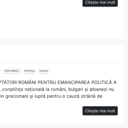
Citește mai mult
I
AXA ANUL I
Politică
Istorie
PTĂTORI ROMÂNI PENTRU EMANCIPAREA POLITICĂ A
nștiința națională la români, bulgari și albanezi nu
vin grecomani și luptă pentru o cauză străină de
Citește mai mult