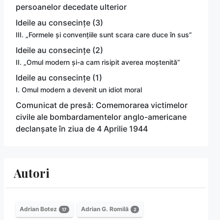
persoanelor decedate ulterior
Ideile au consecințe (3)
III. „Formele și convențiile sunt scara care duce în sus”
Ideile au consecințe (2)
II. „Omul modern și-a cam risipit averea moștenită”
Ideile au consecințe (1)
I. Omul modern a devenit un idiot moral
Comunicat de presă: Comemorarea victimelor
civile ale bombardamentelor anglo-americane
declanșate în ziua de 4 Aprilie 1944
Autori
Adrian Botez
Adrian G. Romilă
17
2