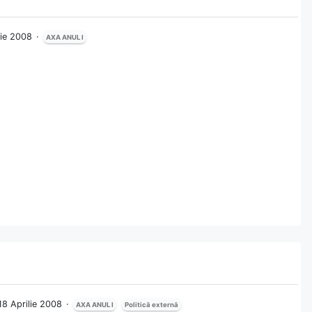
ilie 2008
AXA ANUL I
 18 Aprilie 2008
AXA ANUL I
Politică externă