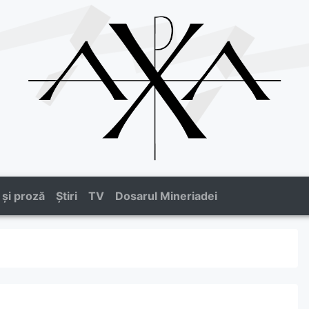
 și proză
Știri
TV
Dosarul Mineriadei