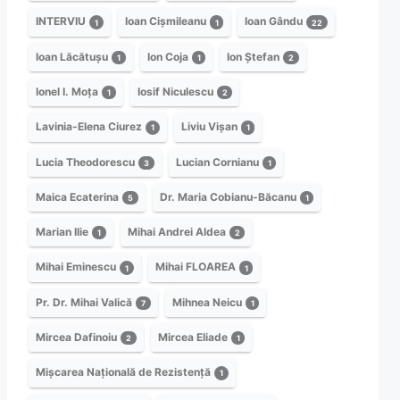
INTERVIU
Ioan Cișmileanu
Ioan Gându
1
1
22
Ioan Lăcătușu
Ion Coja
Ion Ștefan
1
1
2
Ionel I. Moța
Iosif Niculescu
1
2
Lavinia-Elena Ciurez
Liviu Vișan
1
1
Lucia Theodorescu
Lucian Cornianu
3
1
Maica Ecaterina
Dr. Maria Cobianu-Băcanu
5
1
Marian Ilie
Mihai Andrei Aldea
1
2
Mihai Eminescu
Mihai FLOAREA
1
1
Pr. Dr. Mihai Valică
Mihnea Neicu
7
1
Mircea Dafinoiu
Mircea Eliade
2
1
Mișcarea Națională de Rezistență
1