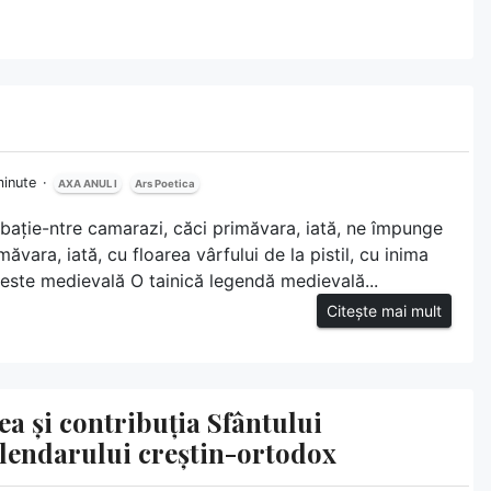
minute
AXA ANUL I
Ars Poetica
ibație-ntre camarazi, căci primăvara, iată, ne împunge
ăvara, iată, cu floarea vârfului de la pistil, cu inima
oveste medievală O tainică legendă medievală...
Citește mai mult
ea și contribuția Sfântului
alendarului creștin-ortodox