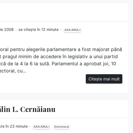
ilie 2008
se citește în 12 minute
AXA ANUL I
toral pentru alegerile parlamentare a fost majorat până
 pragul minim de accedere în legislativ a unui partid
ică de la 4 la 6 la sută. Parlamentul a aprobat joi, 10
ctoral, cu...
Citește mai mult
ălin L. Cernăianu
ște în 23 minute
AXA ANUL I
Eminescul