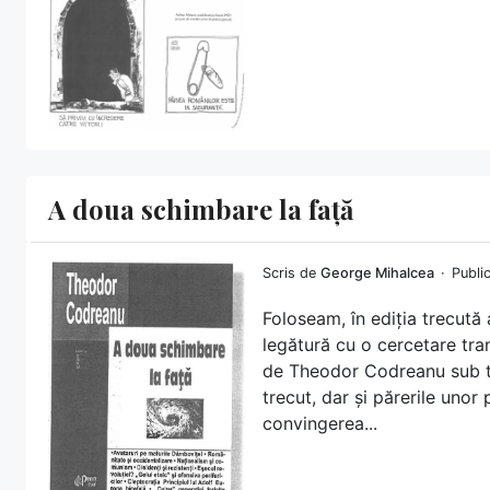
A doua schimbare la față
Scris de
George Mihalcea
Publi
Foloseam, în ediția trecută
legătură cu o cercetare tra
de Theodor Codreanu sub t
trecut, dar și părerile unor 
convingerea...