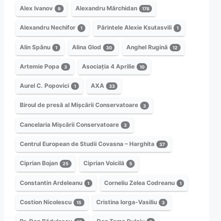
Alex Ivanov
Alexandru Mărchidan
9
178
Alexandru Nechifor
Părintele Alexie Ksutasvili
1
1
Alin Spânu
Alina Glod
Anghel Rugină
1
30
12
Artemie Popa
Asociația 4 Aprilie
3
10
Aurel C. Popovici
AXA
1
33
Biroul de presă al Mișcării Conservatoare
3
Cancelaria Mișcării Conservatoare
3
Centrul European de Studii Covasna – Harghita
37
Ciprian Bojan
Ciprian Voicilă
25
5
Constantin Ardeleanu
Corneliu Zelea Codreanu
1
1
Costion Nicolescu
Cristina Iorga-Vasiliu
15
3