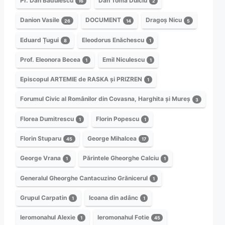
Pr. Dan Bădulescu
Dan Toma Dulciu
16
2
Danion Vasile
DOCUMENT
Dragoș Nicu
26
14
5
Eduard Țugui
Eleodorus Enăchescu
8
1
Prof. Eleonora Becea
Emil Niculescu
1
1
Episcopul ARTEMIE de RASKA și PRIZREN
1
Forumul Civic al Românilor din Covasna, Harghita și Mureș
3
Florea Dumitrescu
Florin Popescu
1
1
Florin Stuparu
George Mihalcea
45
17
George Vrana
Părintele Gheorghe Calciu
1
1
Generalul Gheorghe Cantacuzino Grănicerul
1
Grupul Carpatin
Icoana din adânc
1
1
Ieromonahul Alexie
Ieromonahul Fotie
1
45