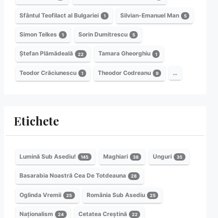
Sfântul Teofilact al Bulgariei
Silvian-Emanuel Man
1
5
Simon Telkes
Sorin Dumitrescu
1
5
Ștefan Plămădeală
Tamara Gheorghiu
22
1
Teodor Crăciunescu
Theodor Codreanu
…
1
9
Etichete
Lumină Sub Asediu!
Maghiari
Unguri
145
38
35
Basarabia Noastră Cea De Totdeauna
28
Oglinda Vremii
România Sub Asediu
25
25
Naționalism
Cetatea Creștină
24
22