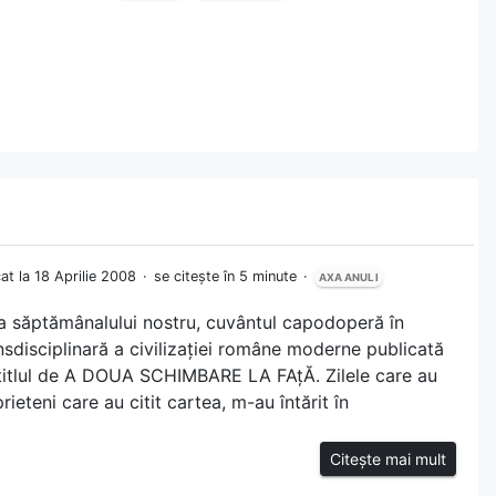
cat la 18 Aprilie 2008
se citește în 5 minute
AXA ANUL I
 a săptămânalului nostru, cuvântul capodoperă în
nsdisciplinară a civilizației române moderne publicată
itlul de A DOUA SCHIMBARE LA FAțĂ. Zilele care au
prieteni care au citit cartea, m-au întărit în
Citește mai mult