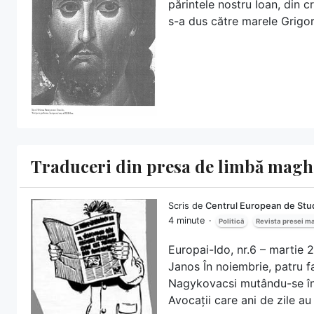
părintele nostru Ioan, din c
s-a dus către marele Grigori
Traduceri din presa de limbă mag
Scris de
Centrul European de Stud
4 minute
Politică
Revista presei m
Europai-Ido, nr.6 – martie 2
Janos În noiembrie, patru fa
Nagykovacsi mutându-se îna
Avocații care ani de zile au 