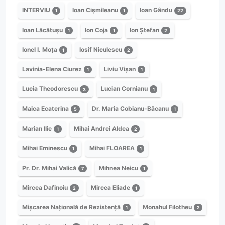
INTERVIU
Ioan Cișmileanu
Ioan Gându
1
1
22
Ioan Lăcătușu
Ion Coja
Ion Ștefan
1
1
2
Ionel I. Moța
Iosif Niculescu
1
2
Lavinia-Elena Ciurez
Liviu Vișan
1
1
Lucia Theodorescu
Lucian Cornianu
3
1
Maica Ecaterina
Dr. Maria Cobianu-Băcanu
5
1
Marian Ilie
Mihai Andrei Aldea
1
2
Mihai Eminescu
Mihai FLOAREA
1
1
Pr. Dr. Mihai Valică
Mihnea Neicu
7
1
Mircea Dafinoiu
Mircea Eliade
2
1
Mișcarea Națională de Rezistență
Monahul Filotheu
1
2