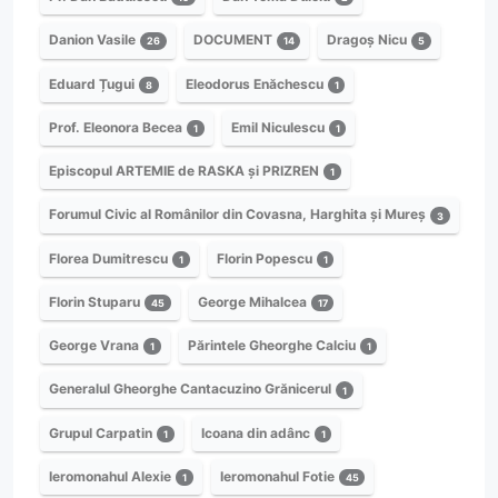
Danion Vasile
DOCUMENT
Dragoș Nicu
26
14
5
Eduard Țugui
Eleodorus Enăchescu
8
1
Prof. Eleonora Becea
Emil Niculescu
1
1
Episcopul ARTEMIE de RASKA și PRIZREN
1
Forumul Civic al Românilor din Covasna, Harghita și Mureș
3
Florea Dumitrescu
Florin Popescu
1
1
Florin Stuparu
George Mihalcea
45
17
George Vrana
Părintele Gheorghe Calciu
1
1
Generalul Gheorghe Cantacuzino Grănicerul
1
Grupul Carpatin
Icoana din adânc
1
1
Ieromonahul Alexie
Ieromonahul Fotie
1
45