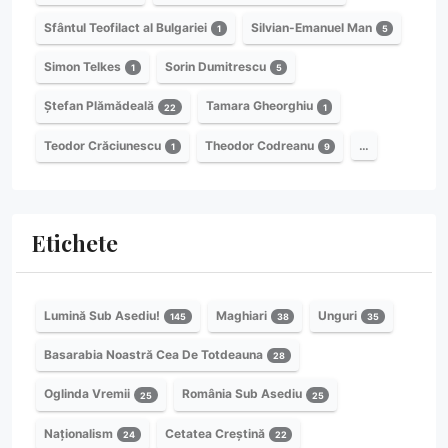
Sfântul Teofilact al Bulgariei
Silvian-Emanuel Man
1
5
Simon Telkes
Sorin Dumitrescu
1
5
Ștefan Plămădeală
Tamara Gheorghiu
22
1
Teodor Crăciunescu
Theodor Codreanu
…
1
9
Etichete
Lumină Sub Asediu!
Maghiari
Unguri
145
38
35
Basarabia Noastră Cea De Totdeauna
28
Oglinda Vremii
România Sub Asediu
25
25
Naționalism
Cetatea Creștină
24
22