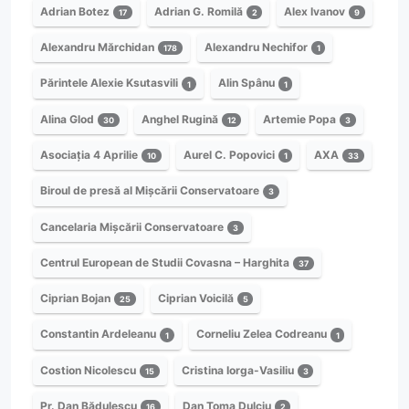
Adrian Botez
Adrian G. Romilă
Alex Ivanov
17
2
9
Alexandru Mărchidan
Alexandru Nechifor
178
1
Părintele Alexie Ksutasvili
Alin Spânu
1
1
Alina Glod
Anghel Rugină
Artemie Popa
30
12
3
Asociația 4 Aprilie
Aurel C. Popovici
AXA
10
1
33
Biroul de presă al Mișcării Conservatoare
3
Cancelaria Mișcării Conservatoare
3
Centrul European de Studii Covasna – Harghita
37
Ciprian Bojan
Ciprian Voicilă
25
5
Constantin Ardeleanu
Corneliu Zelea Codreanu
1
1
Costion Nicolescu
Cristina Iorga-Vasiliu
15
3
Pr. Dan Bădulescu
Dan Toma Dulciu
16
2