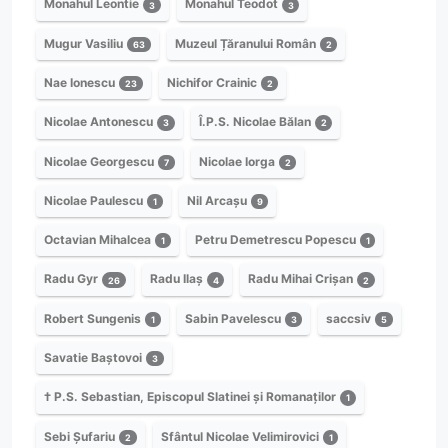
Monahul Leontie
Monahul Teodot
3
3
Mugur Vasiliu
Muzeul Țăranului Român
63
2
Nae Ionescu
Nichifor Crainic
23
2
Nicolae Antonescu
Î.P.S. Nicolae Bălan
3
2
Nicolae Georgescu
Nicolae Iorga
7
2
Nicolae Paulescu
Nil Arcașu
1
9
Octavian Mihalcea
Petru Demetrescu Popescu
1
1
Radu Gyr
Radu Ilaș
Radu Mihai Crișan
26
4
2
Robert Sungenis
Sabin Pavelescu
saccsiv
1
3
5
Savatie Baștovoi
3
† P.S. Sebastian, Episcopul Slatinei și Romanaților
1
Sebi Șufariu
Sfântul Nicolae Velimirovici
2
1