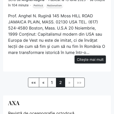
în 104 minute
Politică
Naționalism
Prof. Anghel N. Rugină 145 Moss HILL ROAD
JAMAICA PLAIN, MASS. 02130 USA TEL. (617)
524-4580 Boston, Mass. U.S.A 20 Noiembrie,
1999 Conținut: Capitalismul modern din USA sau
Europa de Vest nu este de imitat, ci de învățat
lecții de cum să fim și cum să nu fim în România O
mare transformare istorică în lume într-o...
Citește mai mult
««
«
1
2
»
»»
AXA
Revistă de oceanografie ortodoxă