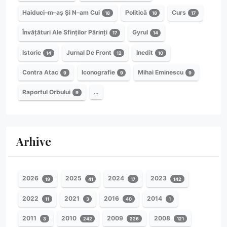
Haiduci–m–aș Și N–am Cui
Politică
Curs
18
18
17
Învățături Ale Sfinților Părinți
Gyrul
17
14
Istorie
Jurnal De Front
Inedit
14
12
10
Contra Atac
Iconografie
Mihai Eminescu
9
9
9
Raportul Orbului
…
9
Arhive
2026
2025
2024
2023
19
41
17
142
2022
2021
2016
2014
11
3
40
1
2011
2010
2009
2008
3
242
226
121