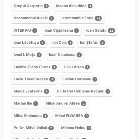
Grupul Carpatin
Icoana din adânc
1
1
Ieromonahul Alexie
Ieromonahul Fotie
1
45
INTERVIU
Ioan Cișmileanu
Ioan Gându
1
1
22
Ioan Lăcătușu
Ion Coja
Ion Ștefan
1
1
2
Ionel I. Moța
Iosif Niculescu
1
2
Lavinia-Elena Ciurez
Liviu Vișan
1
1
Lucia Theodorescu
Lucian Cornianu
3
1
Maica Ecaterina
Dr. Maria Cobianu-Băcanu
5
1
Marian Ilie
Mihai Andrei Aldea
1
2
Mihai Eminescu
Mihai FLOAREA
1
1
Pr. Dr. Mihai Valică
Mihnea Neicu
7
1