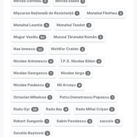
Mircea Dafinoiu
Mircea Eliade
2
1
Mișcarea Națională de Rezistență
Monahul Filotheu
1
2
Monahul Leontie
Monahul Teodot
3
3
Mugur Vasiliu
Muzeul Țăranului Român
63
2
Nae Ionescu
Nichifor Crainic
23
2
Nicolae Antonescu
Î.P.S. Nicolae Bălan
3
2
Nicolae Georgescu
Nicolae Iorga
7
2
Nicolae Paulescu
Nil Arcașu
1
9
Octavian Mihalcea
Petru Demetrescu Popescu
1
1
Radu Gyr
Radu Ilaș
Radu Mihai Crișan
26
4
2
Robert Sungenis
Sabin Pavelescu
saccsiv
1
3
5
Savatie Baștovoi
3