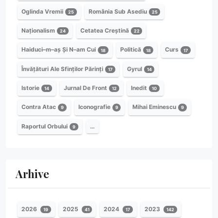
Oglinda Vremii
România Sub Asediu
25
25
Naționalism
Cetatea Creștină
24
22
Haiduci–m–aș Și N–am Cui
Politică
Curs
18
18
17
Învățături Ale Sfinților Părinți
Gyrul
17
14
Istorie
Jurnal De Front
Inedit
14
12
10
Contra Atac
Iconografie
Mihai Eminescu
9
9
9
Raportul Orbului
…
9
Arhive
2026
2025
2024
2023
19
41
17
142