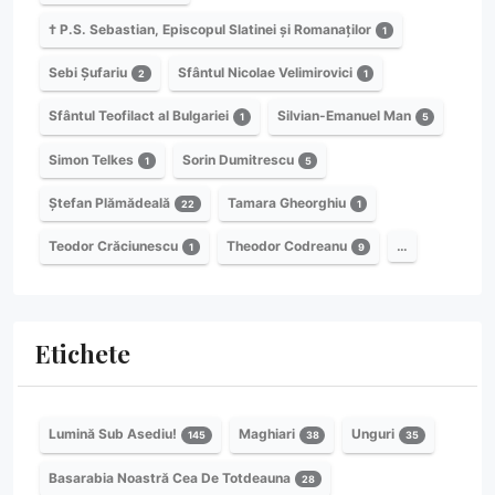
† P.S. Sebastian, Episcopul Slatinei și Romanaților
1
Sebi Șufariu
Sfântul Nicolae Velimirovici
2
1
Sfântul Teofilact al Bulgariei
Silvian-Emanuel Man
1
5
Simon Telkes
Sorin Dumitrescu
1
5
Ștefan Plămădeală
Tamara Gheorghiu
22
1
Teodor Crăciunescu
Theodor Codreanu
…
1
9
Etichete
Lumină Sub Asediu!
Maghiari
Unguri
145
38
35
Basarabia Noastră Cea De Totdeauna
28