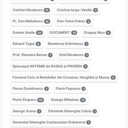
Costion Nicolescu
Cristina Iorga-Vasiliu
15
3
Pr. Dan Bădulescu
Dan Toma Dulciu
16
2
Danion Vasile
DOCUMENT
Dragoș Nicu
26
14
5
Eduard Țugui
Eleodorus Enăchescu
8
1
Prof. Eleonora Becea
Emil Niculescu
1
1
Episcopul ARTEMIE de RASKA și PRIZREN
1
Forumul Civic al Românilor din Covasna, Harghita și Mureș
3
Florea Dumitrescu
Florin Popescu
1
1
Florin Stuparu
George Mihalcea
45
17
George Vrana
Părintele Gheorghe Calciu
1
1
Generalul Gheorghe Cantacuzino Grănicerul
1