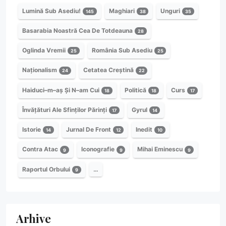
Lumină Sub Asediu!
Maghiari
Unguri
145
38
35
Basarabia Noastră Cea De Totdeauna
28
Oglinda Vremii
România Sub Asediu
25
25
Naționalism
Cetatea Creștină
24
22
Haiduci–m–aș Și N–am Cui
Politică
Curs
18
18
17
Învățături Ale Sfinților Părinți
Gyrul
17
14
Istorie
Jurnal De Front
Inedit
14
12
10
Contra Atac
Iconografie
Mihai Eminescu
9
9
9
Raportul Orbului
…
9
Arhive