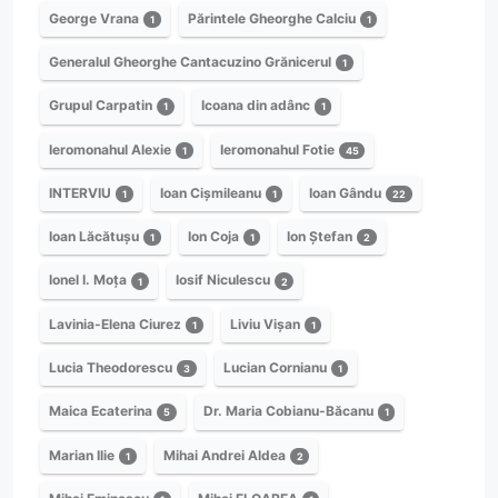
George Vrana
Părintele Gheorghe Calciu
1
1
Generalul Gheorghe Cantacuzino Grănicerul
1
Grupul Carpatin
Icoana din adânc
1
1
Ieromonahul Alexie
Ieromonahul Fotie
1
45
INTERVIU
Ioan Cișmileanu
Ioan Gându
1
1
22
Ioan Lăcătușu
Ion Coja
Ion Ștefan
1
1
2
Ionel I. Moța
Iosif Niculescu
1
2
Lavinia-Elena Ciurez
Liviu Vișan
1
1
Lucia Theodorescu
Lucian Cornianu
3
1
Maica Ecaterina
Dr. Maria Cobianu-Băcanu
5
1
Marian Ilie
Mihai Andrei Aldea
1
2