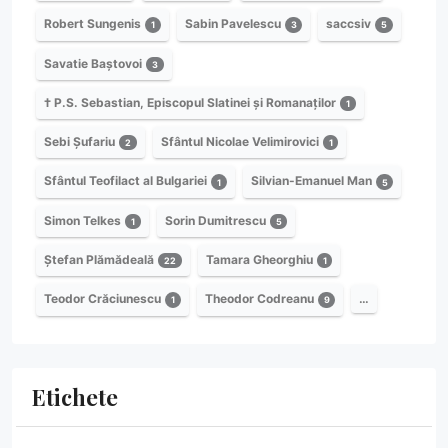
Robert Sungenis
Sabin Pavelescu
saccsiv
1
3
5
Savatie Baștovoi
3
† P.S. Sebastian, Episcopul Slatinei și Romanaților
1
Sebi Șufariu
Sfântul Nicolae Velimirovici
2
1
Sfântul Teofilact al Bulgariei
Silvian-Emanuel Man
1
5
Simon Telkes
Sorin Dumitrescu
1
5
Ștefan Plămădeală
Tamara Gheorghiu
22
1
Teodor Crăciunescu
Theodor Codreanu
…
1
9
Etichete