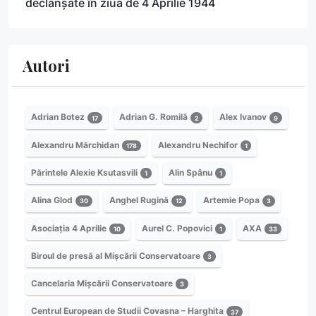
declanșate în ziua de 4 Aprilie 1944
Autori
Adrian Botez
Adrian G. Romilă
Alex Ivanov
17
2
9
Alexandru Mărchidan
Alexandru Nechifor
178
1
Părintele Alexie Ksutasvili
Alin Spânu
1
1
Alina Glod
Anghel Rugină
Artemie Popa
30
12
3
Asociația 4 Aprilie
Aurel C. Popovici
AXA
10
1
33
Biroul de presă al Mișcării Conservatoare
3
Cancelaria Mișcării Conservatoare
3
Centrul European de Studii Covasna – Harghita
37