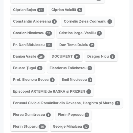
Ciprian Bojan
Ciprian Voicilă
25
5
Constantin Ardeleanu
Corneliu Zelea Codreanu
1
1
Costion Nicolescu
Cristina Iorga-Vasiliu
15
3
Pr. Dan Bădulescu
Dan Toma Dulciu
16
2
Danion Vasile
DOCUMENT
Dragoș Nicu
26
14
5
Eduard Țugui
Eleodorus Enăchescu
8
1
Prof. Eleonora Becea
Emil Niculescu
1
1
Episcopul ARTEMIE de RASKA și PRIZREN
1
Forumul Civic al Românilor din Covasna, Harghita și Mureș
3
Florea Dumitrescu
Florin Popescu
1
1
Florin Stuparu
George Mihalcea
45
17