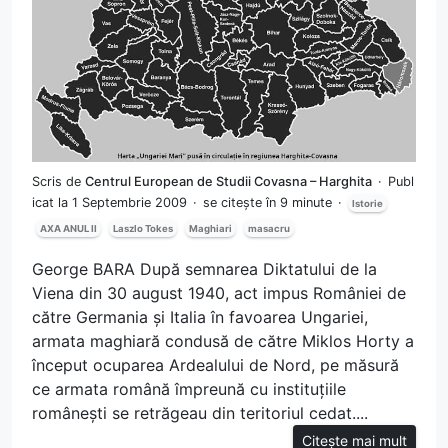
Scris de
Centrul European de Studii Covasna – Harghita
Publ
icat la 1 Septembrie 2009
se citește în 9 minute
Istorie
AXA ANUL II
Laszlo Tokes
Maghiari
masacru
George BARA După semnarea Diktatului de la
Viena din 30 august 1940, act impus României de
către Germania și Italia în favoarea Ungariei,
armata maghiară condusă de către Miklos Horty a
început ocuparea Ardealului de Nord, pe măsură
ce armata română împreună cu instituțiile
românești se retrăgeau din teritoriul cedat....
Citește mai mult