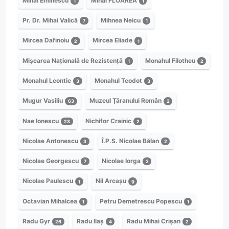
Mihai Eminescu
Mihai FLOAREA
1
1
Pr. Dr. Mihai Valică
Mihnea Neicu
7
1
Mircea Dafinoiu
Mircea Eliade
2
1
Mișcarea Națională de Rezistență
Monahul Filotheu
1
2
Monahul Leontie
Monahul Teodot
3
3
Mugur Vasiliu
Muzeul Țăranului Român
63
2
Nae Ionescu
Nichifor Crainic
23
2
Nicolae Antonescu
Î.P.S. Nicolae Bălan
3
2
Nicolae Georgescu
Nicolae Iorga
7
2
Nicolae Paulescu
Nil Arcașu
1
9
Octavian Mihalcea
Petru Demetrescu Popescu
1
1
Radu Gyr
Radu Ilaș
Radu Mihai Crișan
26
4
2