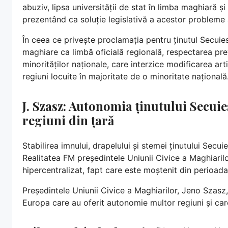
abuziv, lipsa universității de stat în limba maghiară și 
prezentând ca soluție legislativă a acestor probleme a
În ceea ce privește proclamația pentru ținutul Secuiesc,
maghiare ca limbă oficială regională, respectarea pre
minorităților naționale, care interzice modificarea ar
regiuni locuite în majoritate de o minoritate națională
J. Szasz: Autonomia ținutului Secuie
regiuni din țară
Stabilirea imnului, drapelului și stemei ținutului Sec
Realitatea FM președintele Uniunii Civice a Maghiari
hipercentralizat, fapt care este moștenit din perioad
Președintele Uniunii Civice a Maghiarilor, Jeno Szasz,
Europa care au oferit autonomie multor regiuni și car