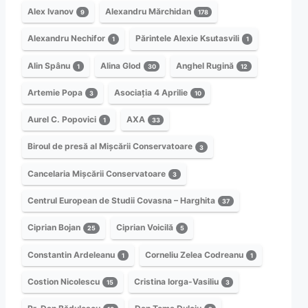
Alex Ivanov
Alexandru Mărchidan
9
178
Alexandru Nechifor
Părintele Alexie Ksutasvili
1
1
Alin Spânu
Alina Glod
Anghel Rugină
1
30
12
Artemie Popa
Asociația 4 Aprilie
3
10
Aurel C. Popovici
AXA
1
33
Biroul de presă al Mișcării Conservatoare
3
Cancelaria Mișcării Conservatoare
3
Centrul European de Studii Covasna – Harghita
37
Ciprian Bojan
Ciprian Voicilă
25
5
Constantin Ardeleanu
Corneliu Zelea Codreanu
1
1
Costion Nicolescu
Cristina Iorga-Vasiliu
15
3