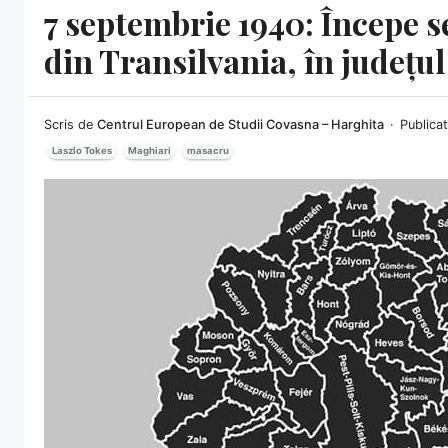
7 septembrie 1940: Începe s
din Transilvania, în județu
Scris de
Centrul European de Studii Covasna – Harghita
Publica
Laszlo Tokes
Maghiari
masacru