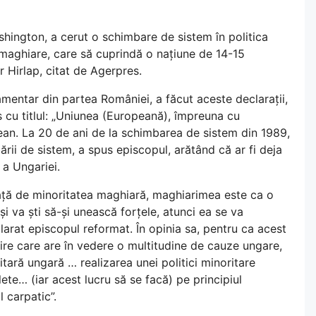
shington, a cerut o schimbare de sistem în politica
i maghiare, care să cuprindă o națiune de 14-15
 Hirlap, citat de Agerpres.
mentar din partea României, a făcut aceste declarații,
s cu titlul: „Uniunea (Europeană), împreuna cu
Ocean. La 20 de ani de la schimbarea de sistem din 1989,
ării de sistem, a spus episcopul, arătând că ar fi deja
 a Ungariei.
 față de minoritatea maghiară, maghiarimea este ca o
i va ști să-și unească forțele, atunci ea se va
larat episcopul reformat. În opinia sa, pentru ca acest
dire care are în vedere o multitudine de cauze ungare,
tară ungară … realizarea unei politici minoritare
ete… (iar acest lucru să se facă) pe principiul
 carpatic”.