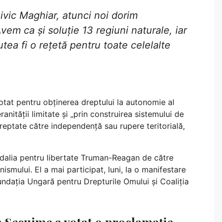
ivic Maghiar, atunci noi dorim
em ca și soluție 13 regiuni naturale, iar
ea fi o rețetă pentru toate celelalte
ptat pentru obținerea dreptului la autonomie al
nității limitate și „prin construirea sistemului de
dreptate către independență sau rupere teritorială,
edalia pentru libertate Truman-Reagan de către
mului. El a mai participat, luni, la o manifestare
dația Ungară pentru Drepturile Omului și Coaliția
n Secuime a votat o proclamație