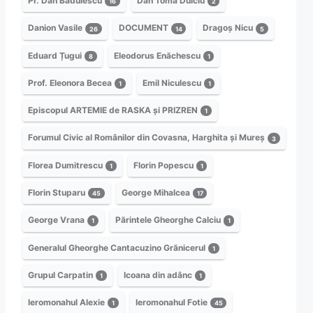
Pr. Dan Bădulescu
Dan Toma Dulciu
16
2
Danion Vasile
DOCUMENT
Dragoș Nicu
26
14
5
Eduard Țugui
Eleodorus Enăchescu
8
1
Prof. Eleonora Becea
Emil Niculescu
1
1
Episcopul ARTEMIE de RASKA și PRIZREN
1
Forumul Civic al Românilor din Covasna, Harghita și Mureș
3
Florea Dumitrescu
Florin Popescu
1
1
Florin Stuparu
George Mihalcea
45
17
George Vrana
Părintele Gheorghe Calciu
1
1
Generalul Gheorghe Cantacuzino Grănicerul
1
Grupul Carpatin
Icoana din adânc
1
1
Ieromonahul Alexie
Ieromonahul Fotie
1
45