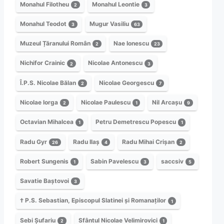
Monahul Filotheu
Monahul Leontie
2
3
Monahul Teodot
Mugur Vasiliu
3
63
Muzeul Țăranului Român
Nae Ionescu
2
23
Nichifor Crainic
Nicolae Antonescu
2
3
Î.P.S. Nicolae Bălan
Nicolae Georgescu
2
7
Nicolae Iorga
Nicolae Paulescu
Nil Arcașu
2
1
9
Octavian Mihalcea
Petru Demetrescu Popescu
1
1
Radu Gyr
Radu Ilaș
Radu Mihai Crișan
26
4
2
Robert Sungenis
Sabin Pavelescu
saccsiv
1
3
5
Savatie Baștovoi
3
† P.S. Sebastian, Episcopul Slatinei și Romanaților
1
Sebi Șufariu
Sfântul Nicolae Velimirovici
2
1