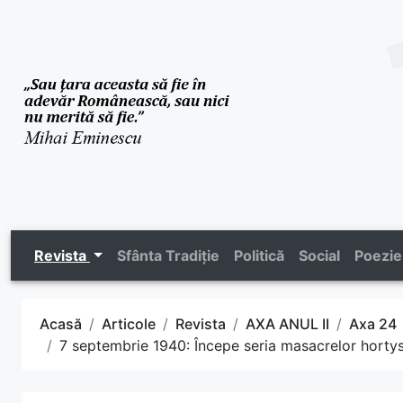
Revista
Sfânta Tradiție
Politică
Social
Poezie
Acasă
Articole
Revista
AXA ANUL II
Axa 24
7 septembrie 1940: Începe seria masacrelor hortyste