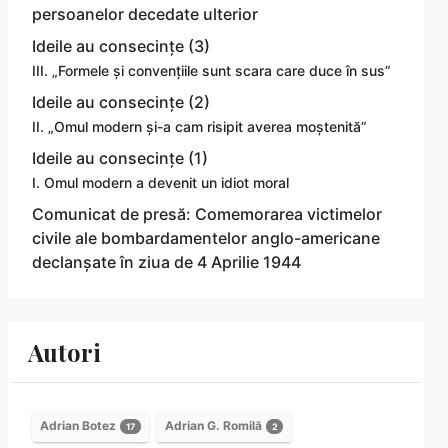
persoanelor decedate ulterior
Ideile au consecințe (3)
III. „Formele și convențiile sunt scara care duce în sus”
Ideile au consecințe (2)
II. „Omul modern și-a cam risipit averea moștenită”
Ideile au consecințe (1)
I. Omul modern a devenit un idiot moral
Comunicat de presă: Comemorarea victimelor
civile ale bombardamentelor anglo-americane
declanșate în ziua de 4 Aprilie 1944
Autori
Adrian Botez
Adrian G. Romilă
17
2