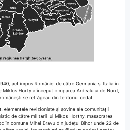
940, act impus României de către Germania și Italia în
 Miklos Horty a început ocuparea Ardealului de Nord,
omânești se retrăgeau din teritoriul cedat.
t, elementele revizioniste și șovine ale comunității
istic de către militarii lui Mikos Horthy, masacrarea
oc în comuna Mihai Bravu din județul Bihor unde 22 de
e către vecinii lor maghiari ca fiind un pericol pentru