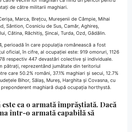
ți de către militarii maghiari.
, Cerișa, Marca, Brețcu, Mureșenii de Câmpie, Mihai
șd, Sântion, Cosniciu de Sus, Camăr, Aghireș,
i, Cătina, Răchitiș, Șincai, Turda, Ozd, Gădălin.
4, perioadă în care populația românească a fost
țul oficial, în cifre, al ocupației este: 919 omoruri, 1126
 78 respectiv 447 devastări colective și individuale.
 pătrați, reprezentând jumătate din teritoriul
ntre care 50.2% români, 37.1% maghiari și secui, 12.7%
 județele Bihor, Sălaș, Mureș, Harghita și Covasna, cu
e preponderent maghiară după ocupația horthystă.
 este ca o armată împrăștiată. Dacă
rma într-o armată capabilă să