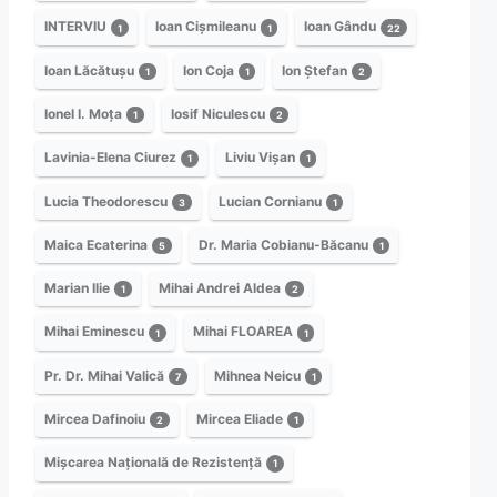
INTERVIU
Ioan Cișmileanu
Ioan Gându
1
1
22
Ioan Lăcătușu
Ion Coja
Ion Ștefan
1
1
2
Ionel I. Moța
Iosif Niculescu
1
2
Lavinia-Elena Ciurez
Liviu Vișan
1
1
Lucia Theodorescu
Lucian Cornianu
3
1
Maica Ecaterina
Dr. Maria Cobianu-Băcanu
5
1
Marian Ilie
Mihai Andrei Aldea
1
2
Mihai Eminescu
Mihai FLOAREA
1
1
Pr. Dr. Mihai Valică
Mihnea Neicu
7
1
Mircea Dafinoiu
Mircea Eliade
2
1
Mișcarea Națională de Rezistență
1