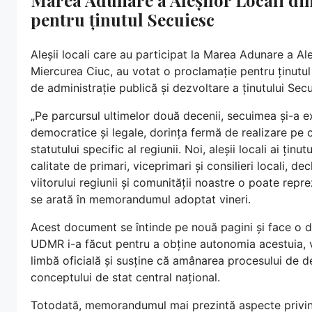
pentru ținutul Secuiesc
Aleșii locali care au participat la Marea Adunare a A
Miercurea Ciuc, au votat o proclamație pentru ținutu
de administrație publică și dezvoltare a ținutului Secu
„Pe parcursul ultimelor două decenii, secuimea și-a ex
democratice și legale, dorința fermă de realizare pe c
statutului specific al regiunii. Noi, aleșii locali ai ți
calitate de primari, viceprimari și consilieri locali, d
viitorului regiunii și comunității noastre o poate repr
se arată în memorandumul adoptat vineri.
Acest document se întinde pe nouă pagini și face o de
UDMR i-a făcut pentru a obține autonomia acestuia, vo
limbă oficială și susține că amânarea procesului de de
conceptului de stat central național.
Totodată, memorandumul mai prezintă aspecte privind 