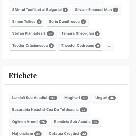
Sfântul Teofilact al Bulgariei
Silvian-Emanuel Man
1
5
Simon Telkes
Sorin Dumitrescu
1
5
Ștefan Plămădeală
Tamara Gheorghiu
22
1
Teodor Crăciunescu
Theodor Codreanu
…
1
9
Etichete
Lumină Sub Asediu!
Maghiari
Unguri
145
38
35
Basarabia Noastră Cea De Totdeauna
28
Oglinda Vremii
România Sub Asediu
25
25
Naționalism
Cetatea Creștină
24
22