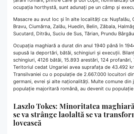
ocupația horthystă, sunt adunați pe un câmp și executa
Masacre au avut loc și în alte localități ca: Nușfalău
Bravu, Ciumărna, Zalău, Huedin, Belin, Zăbala, Halmă
Sucutard, Ditrău, Suciu de Sus, Tărian, Prundu Bârgăulu
Ocupația maghiară a durat din anul 1940 până în 194
supusă la deportări, bătăi, schingiuri și execuții. Bilan
schingiuri, 4126 bătăi, 15.893 arestări, 124 profanări,
Teritoriul cedat Ungariei avea suprafața de 43.492 km
Transilvaniei cu o populație de 2.667.000 locuitori di
germani, evrei și alte naționalități. Multe comune din
populație majoritară română, au devenit cu populați
Laszlo Tokes: Minoritatea maghiară
se va strânge laolaltă se va transfo
lovească