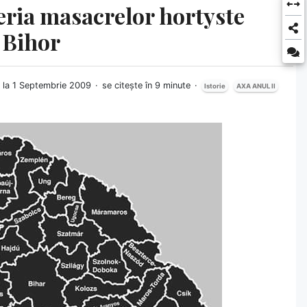
eria masacrelor hortyste
l Bihor
t la 1 Septembrie 2009
se citește în 9 minute
Istorie
AXA ANUL II