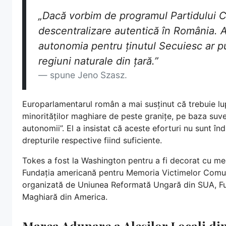
„Dacă vorbim de programul Partidului C
descentralizare autentică în România. Av
autonomia pentru ținutul Secuiesc ar put
regiuni naturale din țară.”
spune Jeno Szasz.
Europarlamentarul român a mai susținut că trebuie lu
minorităților maghiare de peste granițe, pe baza suvera
autonomii”. El a insistat că aceste eforturi nu sunt în
drepturile respective fiind suficiente.
Tokes a fost la Washington pentru a fi decorat cu m
Fundația americană pentru Memoria Victimelor Comunis
organizată de Uniunea Reformată Ungară din SUA, Fun
Maghiară din America.
Marea Adunare a Aleșilor Locali di