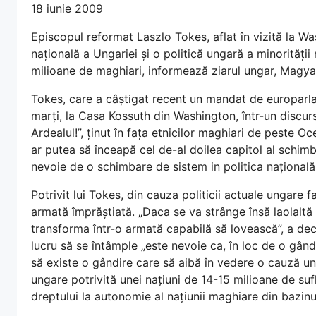
18 iunie 2009
Episcopul reformat Laszlo Tokes, aflat în vizită la Wa
națională a Ungariei și o politică ungară a minorități
milioane de maghiari, informează ziarul ungar, Magyar
Tokes, care a câștigat recent un mandat de europarla
marți, la Casa Kossuth din Washington, într-un discur
Ardealul!”, ținut în fața etnicilor maghiari de peste 
ar putea să înceapă cel de-al doilea capitol al schimb
nevoie de o schimbare de sistem in politica națională
Potrivit lui Tokes, din cauza politicii actuale ungare
armată împrăștiată. „Daca se va strânge însă laolaltă ș
transforma într-o armată capabilă să lovească”, a dec
lucru să se întâmple „este nevoie ca, în loc de o gân
să existe o gândire care să aibă în vedere o cauză uni
ungare potrivită unei națiuni de 14-15 milioane de sufl
dreptului la autonomie al națiunii maghiare din bazinul