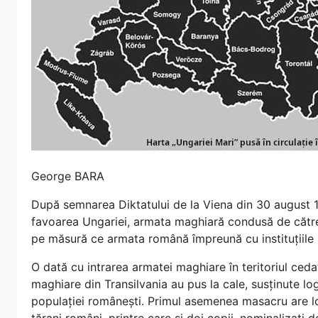
George BARA
După semnarea Diktatului de la Viena din 30 august 1
favoarea Ungariei, armata maghiară condusă de către
pe măsură ce armata română împreună cu instituțiile r
O dată cu intrarea armatei maghiare în teritoriul ceda
maghiare din Transilvania au pus la cale, susținute log
populației românești. Primul asemenea masacru are l
țărani români, printre care și doi copii, nominalizați d