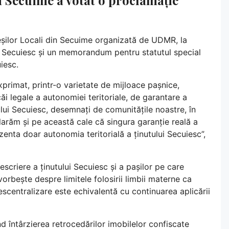
leșilor Locali din Secuime organizată de UDMR, la
l Secuiesc și un memorandum pentru statutul special
iesc.
primat, printr-o varietate de mijloace pașnice,
ăi legale a autonomiei teritoriale, de garantare a
nutului Secuiesc, desemnați de comunitățile noastre, în
eclarăm și pe această cale că singura garanție reală a
ezenta doar autonomia teritorială a ținutului Secuiesc”,
scriere a ținutului Secuiesc și a pașilor pe care
rbește despre limitele folosirii limbii materne ca
scentralizare este echivalentă cu continuarea aplicării
întârzierea retrocedărilor imobilelor confiscate