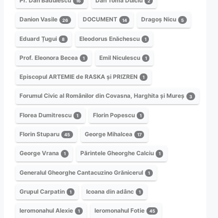
Pr. Dan Bădulescu
Dan Toma Dulciu
16
2
Danion Vasile
DOCUMENT
Dragoș Nicu
26
14
5
Eduard Țugui
Eleodorus Enăchescu
8
1
Prof. Eleonora Becea
Emil Niculescu
1
1
Episcopul ARTEMIE de RASKA și PRIZREN
1
Forumul Civic al Românilor din Covasna, Harghita și Mureș
3
Florea Dumitrescu
Florin Popescu
1
1
Florin Stuparu
George Mihalcea
45
17
George Vrana
Părintele Gheorghe Calciu
1
1
Generalul Gheorghe Cantacuzino Grănicerul
1
Grupul Carpatin
Icoana din adânc
1
1
Ieromonahul Alexie
Ieromonahul Fotie
1
45