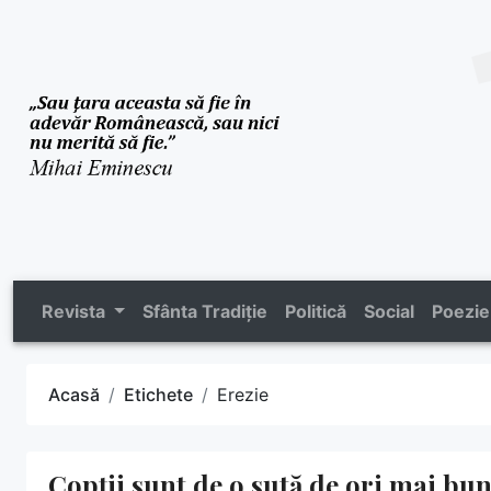
Revista
Sfânta Tradiție
Politică
Social
Poezie
Acasă
Etichete
Erezie
Copții sunt de o sută de ori mai bu