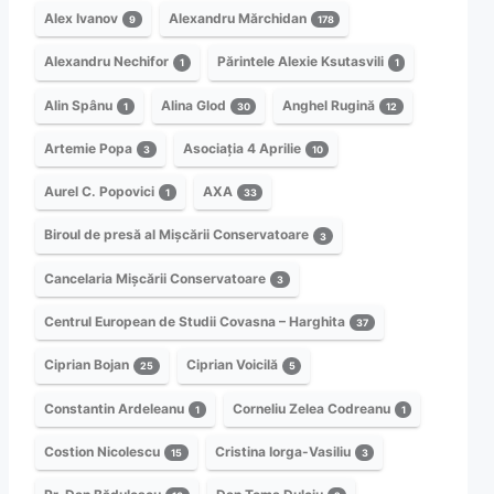
Alex Ivanov
Alexandru Mărchidan
9
178
Alexandru Nechifor
Părintele Alexie Ksutasvili
1
1
Alin Spânu
Alina Glod
Anghel Rugină
1
30
12
Artemie Popa
Asociația 4 Aprilie
3
10
Aurel C. Popovici
AXA
1
33
Biroul de presă al Mișcării Conservatoare
3
Cancelaria Mișcării Conservatoare
3
Centrul European de Studii Covasna – Harghita
37
Ciprian Bojan
Ciprian Voicilă
25
5
Constantin Ardeleanu
Corneliu Zelea Codreanu
1
1
Costion Nicolescu
Cristina Iorga-Vasiliu
15
3