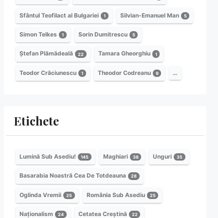
Sfântul Teofilact al Bulgariei
Silvian-Emanuel Man
1
5
Simon Telkes
Sorin Dumitrescu
1
5
Ștefan Plămădeală
Tamara Gheorghiu
22
1
Teodor Crăciunescu
Theodor Codreanu
…
1
9
Etichete
Lumină Sub Asediu!
Maghiari
Unguri
145
38
35
Basarabia Noastră Cea De Totdeauna
28
Oglinda Vremii
România Sub Asediu
25
25
Naționalism
Cetatea Creștină
24
22