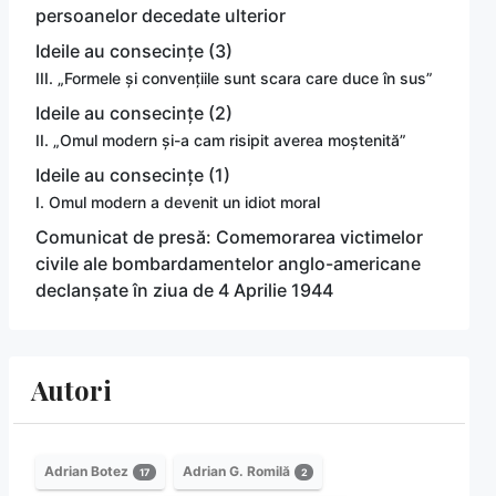
persoanelor decedate ulterior
Ideile au consecințe (3)
III. „Formele și convențiile sunt scara care duce în sus”
Ideile au consecințe (2)
II. „Omul modern și-a cam risipit averea moștenită”
Ideile au consecințe (1)
I. Omul modern a devenit un idiot moral
Comunicat de presă: Comemorarea victimelor
civile ale bombardamentelor anglo-americane
declanșate în ziua de 4 Aprilie 1944
Autori
Adrian Botez
Adrian G. Romilă
17
2