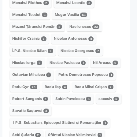
Monahul Filotheu
Monahul Leontie
2
3
Monahul Teodot
Mugur Vasiliu
3
63
Muzeul Țăranului Român
Nae Ionescu
2
23
Nichifor Crainic
Nicolae Antonescu
2
3
Î.P.S. Nicolae Bălan
Nicolae Georgescu
2
7
Nicolae Iorga
Nicolae Paulescu
Nil Arcașu
2
1
9
Octavian Mihalcea
Petru Demetrescu Popescu
1
1
Radu Gyr
Radu Ilaș
Radu Mihai Crișan
26
4
2
Robert Sungenis
Sabin Pavelescu
saccsiv
1
3
5
Savatie Baștovoi
3
† P.S. Sebastian, Episcopul Slatinei și Romanaților
1
Sebi Șufariu
Sfântul Nicolae Velimirovici
2
1