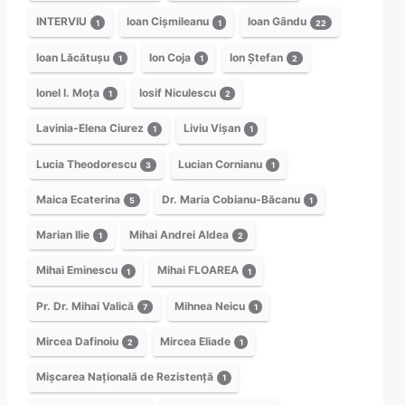
INTERVIU
Ioan Cișmileanu
Ioan Gându
1
1
22
Ioan Lăcătușu
Ion Coja
Ion Ștefan
1
1
2
Ionel I. Moța
Iosif Niculescu
1
2
Lavinia-Elena Ciurez
Liviu Vișan
1
1
Lucia Theodorescu
Lucian Cornianu
3
1
Maica Ecaterina
Dr. Maria Cobianu-Băcanu
5
1
Marian Ilie
Mihai Andrei Aldea
1
2
Mihai Eminescu
Mihai FLOAREA
1
1
Pr. Dr. Mihai Valică
Mihnea Neicu
7
1
Mircea Dafinoiu
Mircea Eliade
2
1
Mișcarea Națională de Rezistență
1