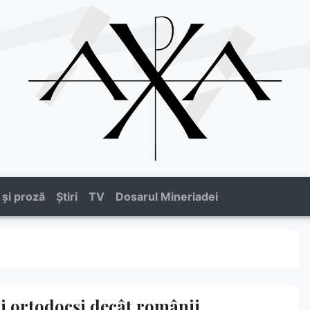
 și proză
Știri
TV
Dosarul Mineriadei
ni ortodocși decât românii