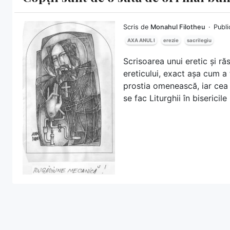
Scris de
Monahul Filotheu
Publi
AXA ANUL I
erezie
sacrilegiu
Scrisoarea unui eretic și r
ereticului, exact așa cum a 
prostia omenească, iar cea
se fac Liturghii în bisericil