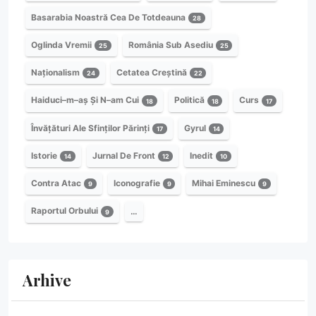
Basarabia Noastră Cea De Totdeauna
28
Oglinda Vremii
România Sub Asediu
25
25
Naționalism
Cetatea Creștină
24
22
Haiduci–m–aș Și N–am Cui
Politică
Curs
18
18
17
Învățături Ale Sfinților Părinți
Gyrul
17
14
Istorie
Jurnal De Front
Inedit
14
12
10
Contra Atac
Iconografie
Mihai Eminescu
9
9
9
Raportul Orbului
…
9
Arhive