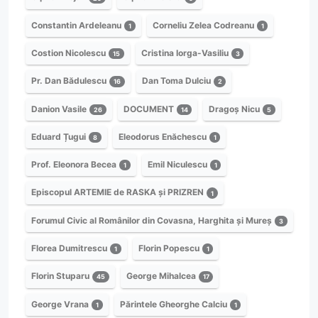
Constantin Ardeleanu
Corneliu Zelea Codreanu
1
1
Costion Nicolescu
Cristina Iorga-Vasiliu
15
3
Pr. Dan Bădulescu
Dan Toma Dulciu
16
2
Danion Vasile
DOCUMENT
Dragoș Nicu
26
14
5
Eduard Țugui
Eleodorus Enăchescu
8
1
Prof. Eleonora Becea
Emil Niculescu
1
1
Episcopul ARTEMIE de RASKA și PRIZREN
1
Forumul Civic al Românilor din Covasna, Harghita și Mureș
3
Florea Dumitrescu
Florin Popescu
1
1
Florin Stuparu
George Mihalcea
45
17
George Vrana
Părintele Gheorghe Calciu
1
1