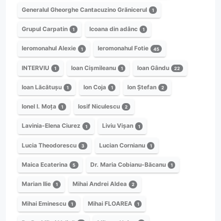
Generalul Gheorghe Cantacuzino Grănicerul
1
Grupul Carpatin
Icoana din adânc
1
1
Ieromonahul Alexie
Ieromonahul Fotie
1
45
INTERVIU
Ioan Cișmileanu
Ioan Gându
1
1
22
Ioan Lăcătușu
Ion Coja
Ion Ștefan
1
1
2
Ionel I. Moța
Iosif Niculescu
1
2
Lavinia-Elena Ciurez
Liviu Vișan
1
1
Lucia Theodorescu
Lucian Cornianu
3
1
Maica Ecaterina
Dr. Maria Cobianu-Băcanu
5
1
Marian Ilie
Mihai Andrei Aldea
1
2
Mihai Eminescu
Mihai FLOAREA
1
1