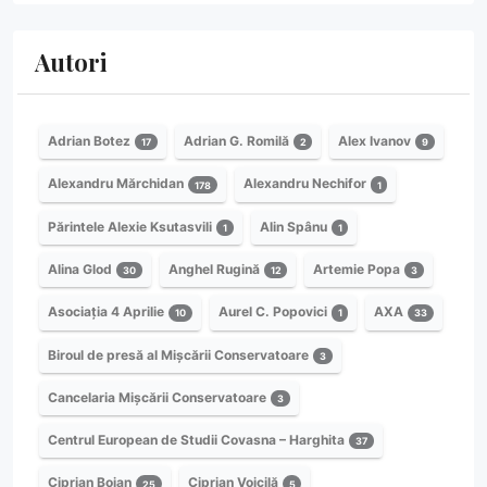
Autori
Adrian Botez
Adrian G. Romilă
Alex Ivanov
17
2
9
Alexandru Mărchidan
Alexandru Nechifor
178
1
Părintele Alexie Ksutasvili
Alin Spânu
1
1
Alina Glod
Anghel Rugină
Artemie Popa
30
12
3
Asociația 4 Aprilie
Aurel C. Popovici
AXA
10
1
33
Biroul de presă al Mișcării Conservatoare
3
Cancelaria Mișcării Conservatoare
3
Centrul European de Studii Covasna – Harghita
37
Ciprian Bojan
Ciprian Voicilă
25
5