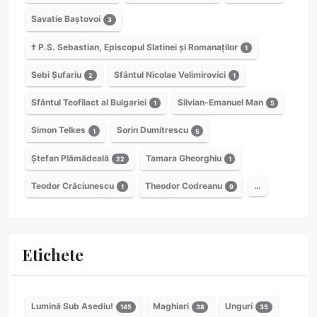
Savatie Baștovoi
3
† P.S. Sebastian, Episcopul Slatinei și Romanaților
1
Sebi Șufariu
Sfântul Nicolae Velimirovici
2
1
Sfântul Teofilact al Bulgariei
Silvian-Emanuel Man
1
5
Simon Telkes
Sorin Dumitrescu
1
5
Ștefan Plămădeală
Tamara Gheorghiu
22
1
Teodor Crăciunescu
Theodor Codreanu
…
1
9
Etichete
Lumină Sub Asediu!
Maghiari
Unguri
145
38
35