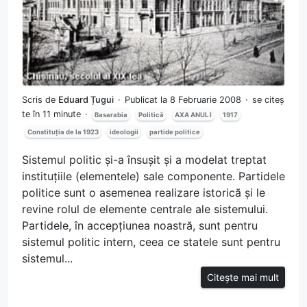
Scris de
Eduard Țugui
Publicat la 8 Februarie 2008
se citeș
te în 11 minute
Basarabia
Politică
AXA ANUL I
1917
Constituția de la 1923
ideologii
partide politice
Sistemul politic și-a însușit și a modelat treptat
instituțiile (elementele) sale componente. Partidele
politice sunt o asemenea realizare istorică și le
revine rolul de elemente centrale ale sistemului.
Partidele, în accepțiunea noastră, sunt pentru
sistemul politic intern, ceea ce statele sunt pentru
sistemul...
Citește mai mult