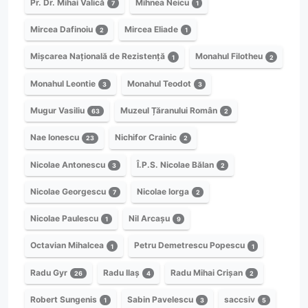
Pr. Dr. Mihai Valică
Mihnea Neicu
7
1
Mircea Dafinoiu
Mircea Eliade
2
1
Mișcarea Națională de Rezistență
Monahul Filotheu
1
2
Monahul Leontie
Monahul Teodot
3
3
Mugur Vasiliu
Muzeul Țăranului Român
63
2
Nae Ionescu
Nichifor Crainic
23
2
Nicolae Antonescu
Î.P.S. Nicolae Bălan
3
2
Nicolae Georgescu
Nicolae Iorga
7
2
Nicolae Paulescu
Nil Arcașu
1
9
Octavian Mihalcea
Petru Demetrescu Popescu
1
1
Radu Gyr
Radu Ilaș
Radu Mihai Crișan
26
4
2
Robert Sungenis
Sabin Pavelescu
saccsiv
1
3
5