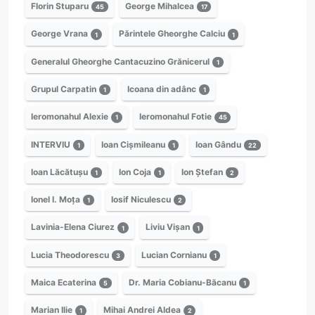
Florin Stuparu
George Mihalcea
45
17
George Vrana
Părintele Gheorghe Calciu
1
1
Generalul Gheorghe Cantacuzino Grănicerul
1
Grupul Carpatin
Icoana din adânc
1
1
Ieromonahul Alexie
Ieromonahul Fotie
1
45
INTERVIU
Ioan Cișmileanu
Ioan Gându
1
1
22
Ioan Lăcătușu
Ion Coja
Ion Ștefan
1
1
2
Ionel I. Moța
Iosif Niculescu
1
2
Lavinia-Elena Ciurez
Liviu Vișan
1
1
Lucia Theodorescu
Lucian Cornianu
3
1
Maica Ecaterina
Dr. Maria Cobianu-Băcanu
5
1
Marian Ilie
Mihai Andrei Aldea
1
2