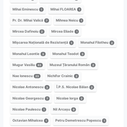
Mihai Eminescu
Mihai FLOAREA
1
1
Pr. Dr. Mihai Valică
Mihnea Neicu
7
1
Mircea Dafinoiu
Mircea Eliade
2
1
Mișcarea Națională de Rezistență
Monahul Filotheu
1
2
Monahul Leontie
Monahul Teodot
3
3
Mugur Vasiliu
Muzeul Țăranului Român
63
2
Nae Ionescu
Nichifor Crainic
23
2
Nicolae Antonescu
Î.P.S. Nicolae Bălan
3
2
Nicolae Georgescu
Nicolae Iorga
7
2
Nicolae Paulescu
Nil Arcașu
1
9
Octavian Mihalcea
Petru Demetrescu Popescu
1
1