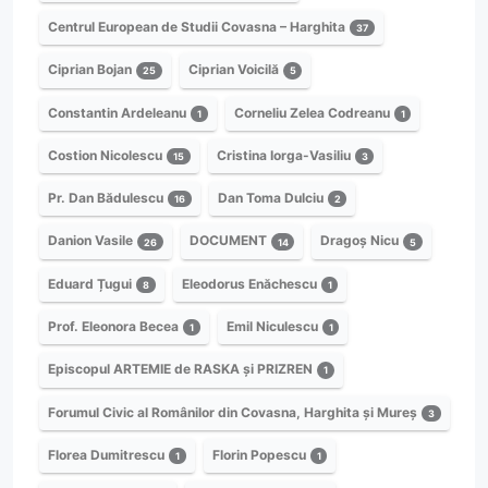
Centrul European de Studii Covasna – Harghita
37
Ciprian Bojan
Ciprian Voicilă
25
5
Constantin Ardeleanu
Corneliu Zelea Codreanu
1
1
Costion Nicolescu
Cristina Iorga-Vasiliu
15
3
Pr. Dan Bădulescu
Dan Toma Dulciu
16
2
Danion Vasile
DOCUMENT
Dragoș Nicu
26
14
5
Eduard Țugui
Eleodorus Enăchescu
8
1
Prof. Eleonora Becea
Emil Niculescu
1
1
Episcopul ARTEMIE de RASKA și PRIZREN
1
Forumul Civic al Românilor din Covasna, Harghita și Mureș
3
Florea Dumitrescu
Florin Popescu
1
1