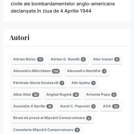
civile ale bombardamentelor anglo-americane
declanșate în ziua de 4 Aprilie 1944
Autori
Adrian Botez
Adrian G. Romilă
Alex Ivanov
17
2
9
Alexandru Mărchidan
Alexandru Nechifor
178
1
Părintele Alexie Ksutasvili
Alin Spânu
1
1
Alina Glod
Anghel Rugină
Artemie Popa
30
12
3
Asociația 4 Aprilie
Aurel C. Popovici
AXA
10
1
33
Biroul de presă al Mișcării Conservatoare
3
Cancelaria Mișcării Conservatoare
3