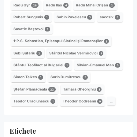
Radu Gyr
Radu Ilaș
Radu Mihai Crișan
26
4
2
Robert Sungenis
Sabin Pavelescu
saccsiv
1
3
5
Savatie Baștovoi
3
† P.S. Sebastian, Episcopul Slatinei și Romanaților
1
Sebi Șufariu
Sfântul Nicolae Velimirovici
2
1
Sfântul Teofilact al Bulgariei
Silvian-Emanuel Man
1
5
Simon Telkes
Sorin Dumitrescu
1
5
Ștefan Plămădeală
Tamara Gheorghiu
22
1
Teodor Crăciunescu
Theodor Codreanu
…
1
9
Etichete