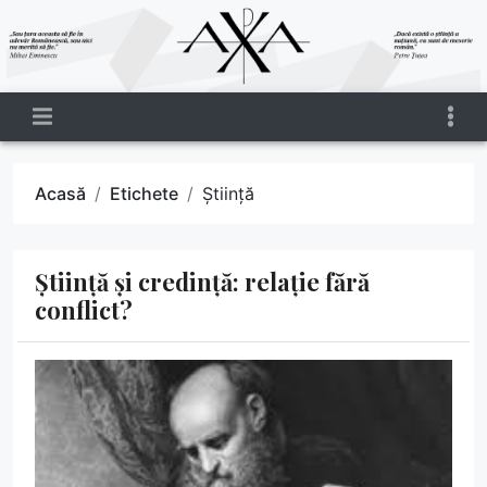
Acasă
Etichete
Știință
Știință și credință: relație fără
conflict?