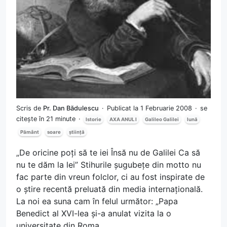
Scris de
Pr. Dan Bădulescu
Publicat la 1 Februarie 2008
se
citește în 21 minute
Istorie
AXA ANUL I
Galileo Galilei
lună
Pământ
soare
știință
„De oricine poți să te iei Însă nu de Galilei Ca să
nu te dăm la lei” Stihurile șugubețe din motto nu
fac parte din vreun folclor, ci au fost inspirate de
o știre recentă preluată din media internațională.
La noi ea suna cam în felul următor: „Papa
Benedict al XVI-lea și-a anulat vizita la o
universitate din Roma...