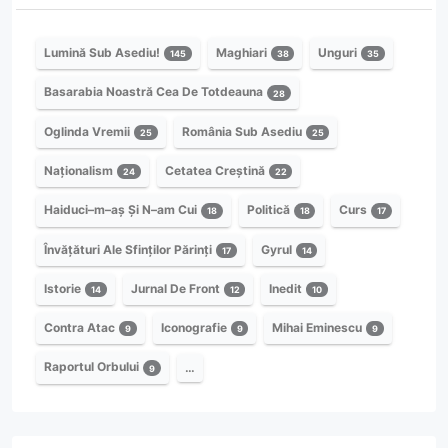
Lumină Sub Asediu!
Maghiari
Unguri
145
38
35
Basarabia Noastră Cea De Totdeauna
28
Oglinda Vremii
România Sub Asediu
25
25
Naționalism
Cetatea Creștină
24
22
Haiduci–m–aș Și N–am Cui
Politică
Curs
18
18
17
Învățături Ale Sfinților Părinți
Gyrul
17
14
Istorie
Jurnal De Front
Inedit
14
12
10
Contra Atac
Iconografie
Mihai Eminescu
9
9
9
Raportul Orbului
…
9