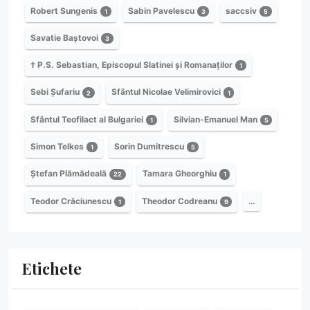
Robert Sungenis
Sabin Pavelescu
saccsiv
1
3
5
Savatie Baștovoi
3
† P.S. Sebastian, Episcopul Slatinei și Romanaților
1
Sebi Șufariu
Sfântul Nicolae Velimirovici
2
1
Sfântul Teofilact al Bulgariei
Silvian-Emanuel Man
1
5
Simon Telkes
Sorin Dumitrescu
1
5
Ștefan Plămădeală
Tamara Gheorghiu
22
1
Teodor Crăciunescu
Theodor Codreanu
…
1
9
Etichete