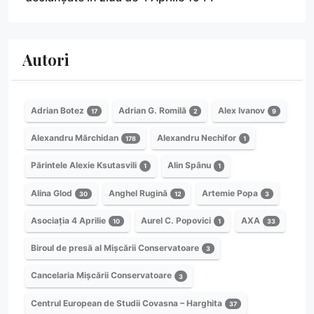
Autori
Adrian Botez
Adrian G. Romilă
Alex Ivanov
17
2
9
Alexandru Mărchidan
Alexandru Nechifor
178
1
Părintele Alexie Ksutasvili
Alin Spânu
1
1
Alina Glod
Anghel Rugină
Artemie Popa
30
12
3
Asociația 4 Aprilie
Aurel C. Popovici
AXA
10
1
33
Biroul de presă al Mișcării Conservatoare
3
Cancelaria Mișcării Conservatoare
3
Centrul European de Studii Covasna – Harghita
37