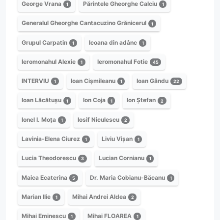
George Vrana
Părintele Gheorghe Calciu
1
1
Generalul Gheorghe Cantacuzino Grănicerul
1
Grupul Carpatin
Icoana din adânc
1
1
Ieromonahul Alexie
Ieromonahul Fotie
1
45
INTERVIU
Ioan Cișmileanu
Ioan Gându
1
1
22
Ioan Lăcătușu
Ion Coja
Ion Ștefan
1
1
2
Ionel I. Moța
Iosif Niculescu
1
2
Lavinia-Elena Ciurez
Liviu Vișan
1
1
Lucia Theodorescu
Lucian Cornianu
3
1
Maica Ecaterina
Dr. Maria Cobianu-Băcanu
5
1
Marian Ilie
Mihai Andrei Aldea
1
2
Mihai Eminescu
Mihai FLOAREA
1
1