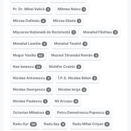
Pr. Dr. Mihai Valică
Mihnea Neicu
7
1
Mircea Dafinoiu
Mircea Eliade
2
1
Mișcarea Națională de Rezistență
Monahul Filotheu
1
2
Monahul Leontie
Monahul Teodot
3
3
Mugur Vasiliu
Muzeul Țăranului Român
63
2
Nae Ionescu
Nichifor Crainic
23
2
Nicolae Antonescu
Î.P.S. Nicolae Bălan
3
2
Nicolae Georgescu
Nicolae Iorga
7
2
Nicolae Paulescu
Nil Arcașu
1
9
Octavian Mihalcea
Petru Demetrescu Popescu
1
1
Radu Gyr
Radu Ilaș
Radu Mihai Crișan
26
4
2