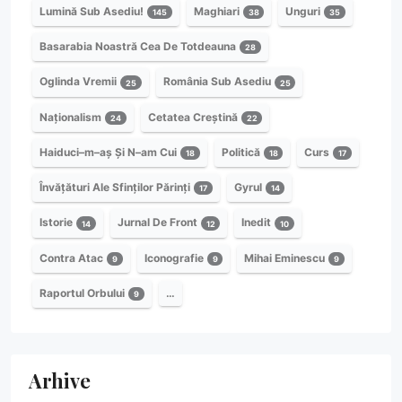
Lumină Sub Asediu!
Maghiari
Unguri
145
38
35
Basarabia Noastră Cea De Totdeauna
28
Oglinda Vremii
România Sub Asediu
25
25
Naționalism
Cetatea Creștină
24
22
Haiduci–m–aș Și N–am Cui
Politică
Curs
18
18
17
Învățături Ale Sfinților Părinți
Gyrul
17
14
Istorie
Jurnal De Front
Inedit
14
12
10
Contra Atac
Iconografie
Mihai Eminescu
9
9
9
Raportul Orbului
…
9
Arhive