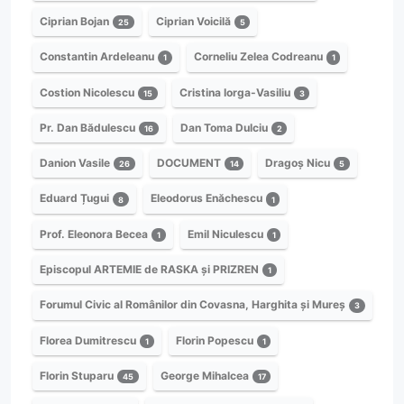
Ciprian Bojan
Ciprian Voicilă
25
5
Constantin Ardeleanu
Corneliu Zelea Codreanu
1
1
Costion Nicolescu
Cristina Iorga-Vasiliu
15
3
Pr. Dan Bădulescu
Dan Toma Dulciu
16
2
Danion Vasile
DOCUMENT
Dragoș Nicu
26
14
5
Eduard Țugui
Eleodorus Enăchescu
8
1
Prof. Eleonora Becea
Emil Niculescu
1
1
Episcopul ARTEMIE de RASKA și PRIZREN
1
Forumul Civic al Românilor din Covasna, Harghita și Mureș
3
Florea Dumitrescu
Florin Popescu
1
1
Florin Stuparu
George Mihalcea
45
17