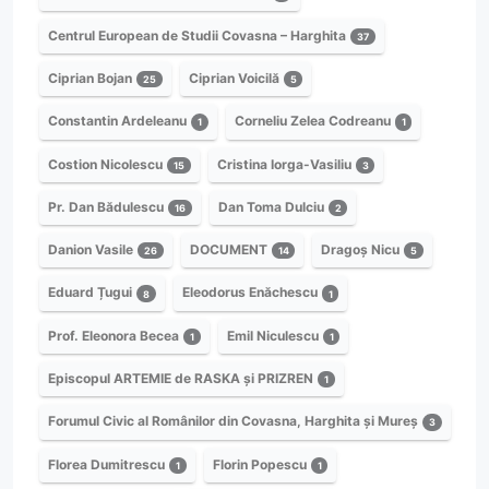
Centrul European de Studii Covasna – Harghita
37
Ciprian Bojan
Ciprian Voicilă
25
5
Constantin Ardeleanu
Corneliu Zelea Codreanu
1
1
Costion Nicolescu
Cristina Iorga-Vasiliu
15
3
Pr. Dan Bădulescu
Dan Toma Dulciu
16
2
Danion Vasile
DOCUMENT
Dragoș Nicu
26
14
5
Eduard Țugui
Eleodorus Enăchescu
8
1
Prof. Eleonora Becea
Emil Niculescu
1
1
Episcopul ARTEMIE de RASKA și PRIZREN
1
Forumul Civic al Românilor din Covasna, Harghita și Mureș
3
Florea Dumitrescu
Florin Popescu
1
1