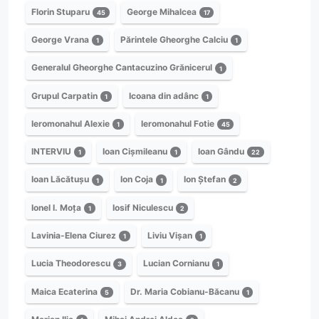
Florin Stuparu
George Mihalcea
45
17
George Vrana
Părintele Gheorghe Calciu
1
1
Generalul Gheorghe Cantacuzino Grănicerul
1
Grupul Carpatin
Icoana din adânc
1
1
Ieromonahul Alexie
Ieromonahul Fotie
1
45
INTERVIU
Ioan Cișmileanu
Ioan Gându
1
1
22
Ioan Lăcătușu
Ion Coja
Ion Ștefan
1
1
2
Ionel I. Moța
Iosif Niculescu
1
2
Lavinia-Elena Ciurez
Liviu Vișan
1
1
Lucia Theodorescu
Lucian Cornianu
3
1
Maica Ecaterina
Dr. Maria Cobianu-Băcanu
5
1