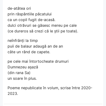
de-atâtea ori
prin răspântiile păcatului
ca un copil fugit de-acasă.
dulci otrăvuri se găsesc mereu pe cale
(ce dureros să crezi că le știi pe toate).
neînfrânți la timp
puii de balaur adaugă an de an
câte un rând de capete.
pe cele mai întortocheate drumuri
Dumnezeu așază
(din rana Sa)
un soare în plus.
Poeme nepublicate în volum, scrise între 2020-
2023.