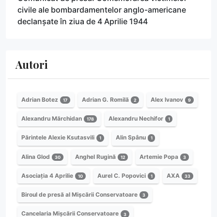
civile ale bombardamentelor anglo-americane
declanșate în ziua de 4 Aprilie 1944
Autori
Adrian Botez
Adrian G. Romilă
Alex Ivanov
17
2
9
Alexandru Mărchidan
Alexandru Nechifor
178
1
Părintele Alexie Ksutasvili
Alin Spânu
1
1
Alina Glod
Anghel Rugină
Artemie Popa
30
12
3
Asociația 4 Aprilie
Aurel C. Popovici
AXA
10
1
33
Biroul de presă al Mișcării Conservatoare
3
Cancelaria Mișcării Conservatoare
3