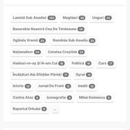
Lumină Sub Asediu!
Maghiari
Unguri
145
38
35
Basarabia Noastră Cea De Totdeauna
28
Oglinda Vremii
România Sub Asediu
25
25
Naționalism
Cetatea Creștină
24
22
Haiduci–m–aș Și N–am Cui
Politică
Curs
18
18
17
Învățături Ale Sfinților Părinți
Gyrul
17
14
Istorie
Jurnal De Front
Inedit
14
12
10
Contra Atac
Iconografie
Mihai Eminescu
9
9
9
Raportul Orbului
…
9