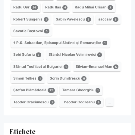
Radu Gyr
Radu Ilaș
Radu Mihai Crișan
26
4
2
Robert Sungenis
Sabin Pavelescu
saccsiv
1
3
5
Savatie Baștovoi
3
† P.S. Sebastian, Episcopul Slatinei și Romanaților
1
Sebi Șufariu
Sfântul Nicolae Velimirovici
2
1
Sfântul Teofilact al Bulgariei
Silvian-Emanuel Man
1
5
Simon Telkes
Sorin Dumitrescu
1
5
Ștefan Plămădeală
Tamara Gheorghiu
22
1
Teodor Crăciunescu
Theodor Codreanu
…
1
9
Etichete