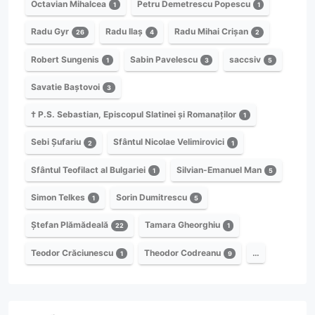
Octavian Mihalcea
Petru Demetrescu Popescu
1
1
Radu Gyr
Radu Ilaș
Radu Mihai Crișan
26
4
2
Robert Sungenis
Sabin Pavelescu
saccsiv
1
3
5
Savatie Baștovoi
3
† P.S. Sebastian, Episcopul Slatinei și Romanaților
1
Sebi Șufariu
Sfântul Nicolae Velimirovici
2
1
Sfântul Teofilact al Bulgariei
Silvian-Emanuel Man
1
5
Simon Telkes
Sorin Dumitrescu
1
5
Ștefan Plămădeală
Tamara Gheorghiu
22
1
Teodor Crăciunescu
Theodor Codreanu
…
1
9