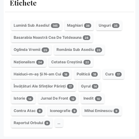
Etichete
Lumină Sub Asediu!
Maghiari
Unguri
145
38
35
Basarabia Noastră Cea De Totdeauna
28
Oglinda Vremii
România Sub Asediu
25
25
Naționalism
Cetatea Creștină
24
22
Haiduci–m–aș Și N–am Cui
Politică
Curs
18
18
17
Învățături Ale Sfinților Părinți
Gyrul
17
14
Istorie
Jurnal De Front
Inedit
14
12
10
Contra Atac
Iconografie
Mihai Eminescu
9
9
9
Raportul Orbului
…
9