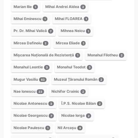
Marian Ilie
Mihai Andrei Aldea
1
2
Mihai Eminescu
Mihai FLOAREA
1
1
Pr. Dr. Mihai Valică
Mihnea Neicu
7
1
Mircea Dafinoiu
Mircea Eliade
2
1
Mișcarea Națională de Rezistență
Monahul Filotheu
1
2
Monahul Leontie
Monahul Teodot
3
3
Mugur Vasiliu
Muzeul Țăranului Român
63
2
Nae Ionescu
Nichifor Crainic
23
2
Nicolae Antonescu
Î.P.S. Nicolae Bălan
3
2
Nicolae Georgescu
Nicolae Iorga
7
2
Nicolae Paulescu
Nil Arcașu
1
9