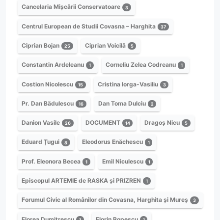
Cancelaria Mișcării Conservatoare
3
Centrul European de Studii Covasna – Harghita
37
Ciprian Bojan
Ciprian Voicilă
25
5
Constantin Ardeleanu
Corneliu Zelea Codreanu
1
1
Costion Nicolescu
Cristina Iorga-Vasiliu
15
3
Pr. Dan Bădulescu
Dan Toma Dulciu
16
2
Danion Vasile
DOCUMENT
Dragoș Nicu
26
14
5
Eduard Țugui
Eleodorus Enăchescu
8
1
Prof. Eleonora Becea
Emil Niculescu
1
1
Episcopul ARTEMIE de RASKA și PRIZREN
1
Forumul Civic al Românilor din Covasna, Harghita și Mureș
3
Florea Dumitrescu
Florin Popescu
1
1