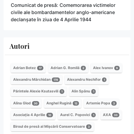
Comunicat de presă: Comemorarea victimelor
civile ale bombardamentelor anglo-americane
declanșate în ziua de 4 Aprilie 1944
Autori
Adrian Botez
Adrian G. Romilă
Alex Ivanov
17
2
9
Alexandru Mărchidan
Alexandru Nechifor
178
1
Părintele Alexie Ksutasvili
Alin Spânu
1
1
Alina Glod
Anghel Rugină
Artemie Popa
30
12
3
Asociația 4 Aprilie
Aurel C. Popovici
AXA
10
1
33
Biroul de presă al Mișcării Conservatoare
3