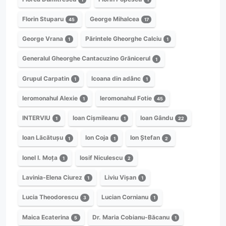
Florin Stuparu
George Mihalcea
45
17
George Vrana
Părintele Gheorghe Calciu
1
1
Generalul Gheorghe Cantacuzino Grănicerul
1
Grupul Carpatin
Icoana din adânc
1
1
Ieromonahul Alexie
Ieromonahul Fotie
1
45
INTERVIU
Ioan Cișmileanu
Ioan Gându
1
1
22
Ioan Lăcătușu
Ion Coja
Ion Ștefan
1
1
2
Ionel I. Moța
Iosif Niculescu
1
2
Lavinia-Elena Ciurez
Liviu Vișan
1
1
Lucia Theodorescu
Lucian Cornianu
3
1
Maica Ecaterina
Dr. Maria Cobianu-Băcanu
5
1