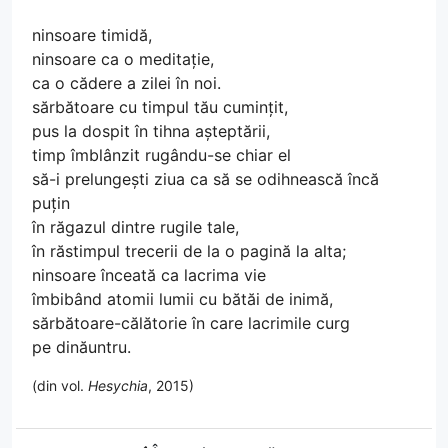
ninsoare timidă,
ninsoare ca o meditație,
ca o cădere a zilei în noi.
sărbătoare cu timpul tău cumințit,
pus la dospit în tihna așteptării,
timp îmblânzit rugându-se chiar el
să-i prelungești ziua ca să se odihnească încă
puțin
în răgazul dintre rugile tale,
în răstimpul trecerii de la o pagină la alta;
ninsoare înceată ca lacrima vie
îmbibând atomii lumii cu bătăi de inimă,
sărbătoare-călătorie în care lacrimile curg
pe dinăuntru.
(din vol.
Hesychia
, 2015)