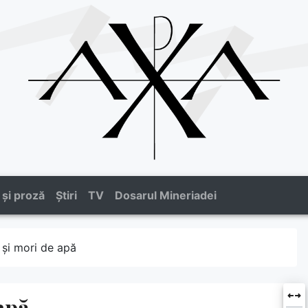
 și proză
Știri
TV
Dosarul Mineriadei
i și mori de apă
apă