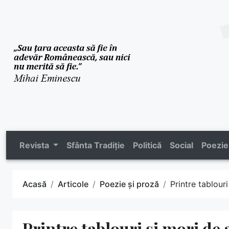
Revista
Sfânta Tradiție
Politică
Social
Poezie
Acasă
Articole
Poezie și proză
Printre tablour
Printre tablouri și mori de 