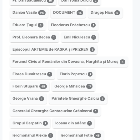
Pr. Dan Bădulescu
Dan Toma Dulciu
16
2
Danion Vasile
DOCUMENT
Dragoș Nicu
26
14
5
Eduard Țugui
Eleodorus Enăchescu
8
1
Prof. Eleonora Becea
Emil Niculescu
1
1
Episcopul ARTEMIE de RASKA și PRIZREN
1
Forumul Civic al Românilor din Covasna, Harghita și Mureș
3
Florea Dumitrescu
Florin Popescu
1
1
Florin Stuparu
George Mihalcea
45
17
George Vrana
Părintele Gheorghe Calciu
1
1
Generalul Gheorghe Cantacuzino Grănicerul
1
Grupul Carpatin
Icoana din adânc
1
1
Ieromonahul Alexie
Ieromonahul Fotie
1
45