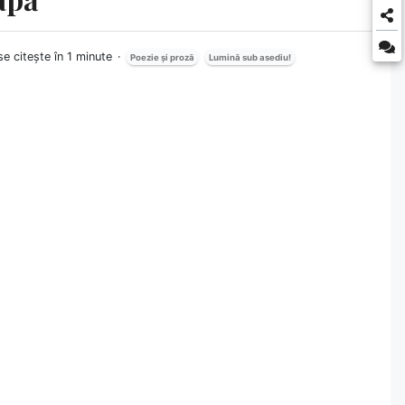
e citește în 1 minute
Poezie și proză
Lumină sub asediu!