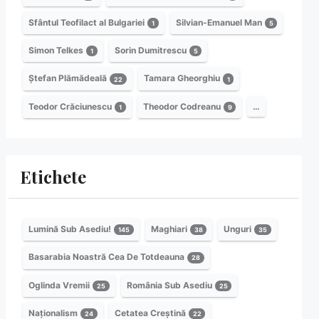
Sfântul Teofilact al Bulgariei
Silvian-Emanuel Man
1
5
Simon Telkes
Sorin Dumitrescu
1
5
Ștefan Plămădeală
Tamara Gheorghiu
22
1
Teodor Crăciunescu
Theodor Codreanu
…
1
9
Etichete
Lumină Sub Asediu!
Maghiari
Unguri
145
38
35
Basarabia Noastră Cea De Totdeauna
28
Oglinda Vremii
România Sub Asediu
25
25
Naționalism
Cetatea Creștină
24
22