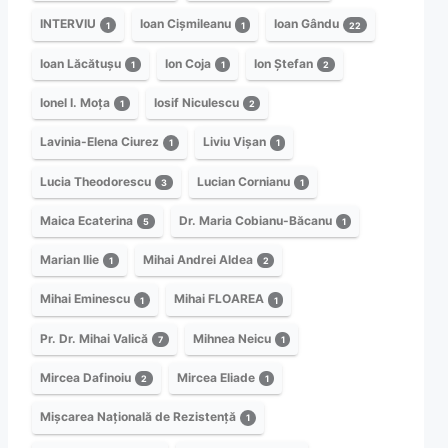
INTERVIU
Ioan Cișmileanu
Ioan Gându
1
1
22
Ioan Lăcătușu
Ion Coja
Ion Ștefan
1
1
2
Ionel I. Moța
Iosif Niculescu
1
2
Lavinia-Elena Ciurez
Liviu Vișan
1
1
Lucia Theodorescu
Lucian Cornianu
3
1
Maica Ecaterina
Dr. Maria Cobianu-Băcanu
5
1
Marian Ilie
Mihai Andrei Aldea
1
2
Mihai Eminescu
Mihai FLOAREA
1
1
Pr. Dr. Mihai Valică
Mihnea Neicu
7
1
Mircea Dafinoiu
Mircea Eliade
2
1
Mișcarea Națională de Rezistență
1