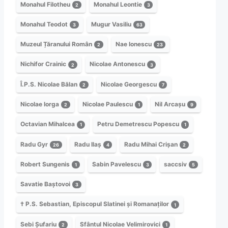
Monahul Filotheu
Monahul Leontie
2
3
Monahul Teodot
Mugur Vasiliu
3
63
Muzeul Țăranului Român
Nae Ionescu
2
23
Nichifor Crainic
Nicolae Antonescu
2
3
Î.P.S. Nicolae Bălan
Nicolae Georgescu
2
7
Nicolae Iorga
Nicolae Paulescu
Nil Arcașu
2
1
9
Octavian Mihalcea
Petru Demetrescu Popescu
1
1
Radu Gyr
Radu Ilaș
Radu Mihai Crișan
26
4
2
Robert Sungenis
Sabin Pavelescu
saccsiv
1
3
5
Savatie Baștovoi
3
† P.S. Sebastian, Episcopul Slatinei și Romanaților
1
Sebi Șufariu
Sfântul Nicolae Velimirovici
2
1