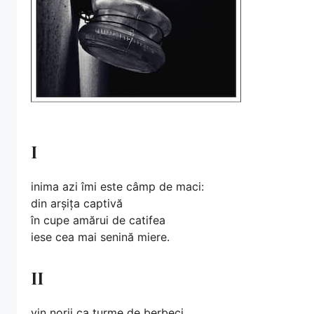
I
inima azi îmi este câmp de maci:
din arșița captivă
în cupe amărui de catifea
iese cea mai senină miere.
II
vin norii ca turme de berbeci,