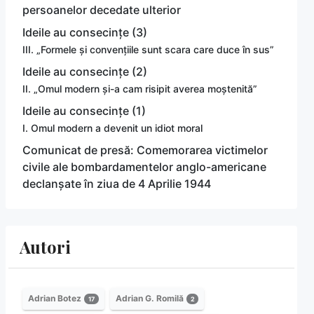
persoanelor decedate ulterior
Ideile au consecințe (3)
III. „Formele și convențiile sunt scara care duce în sus”
Ideile au consecințe (2)
II. „Omul modern și-a cam risipit averea moștenită”
Ideile au consecințe (1)
I. Omul modern a devenit un idiot moral
Comunicat de presă: Comemorarea victimelor
civile ale bombardamentelor anglo-americane
declanșate în ziua de 4 Aprilie 1944
Autori
Adrian Botez
Adrian G. Romilă
17
2