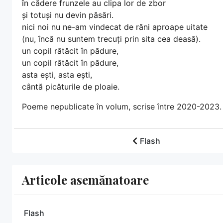
în cădere frunzele au clipa lor de zbor
și totuși nu devin păsări.
nici noi nu ne-am vindecat de răni aproape uitate
(nu, încă nu suntem trecuți prin sita cea deasă).
un copil rătăcit în pădure,
un copil rătăcit în pădure,
asta ești, asta ești,
cântă picăturile de ploaie.
Poeme nepublicate în volum, scrise între 2020-2023.
Flash
Articole asemănatoare
Flash