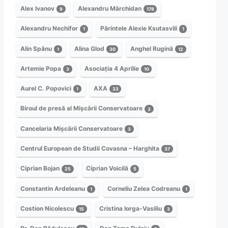
Alex Ivanov
Alexandru Mărchidan
9
178
Alexandru Nechifor
Părintele Alexie Ksutasvili
1
1
Alin Spânu
Alina Glod
Anghel Rugină
1
30
12
Artemie Popa
Asociația 4 Aprilie
3
10
Aurel C. Popovici
AXA
1
33
Biroul de presă al Mișcării Conservatoare
3
Cancelaria Mișcării Conservatoare
3
Centrul European de Studii Covasna – Harghita
37
Ciprian Bojan
Ciprian Voicilă
25
5
Constantin Ardeleanu
Corneliu Zelea Codreanu
1
1
Costion Nicolescu
Cristina Iorga-Vasiliu
15
3