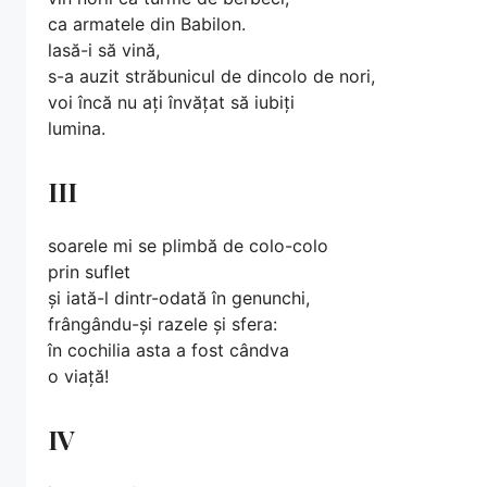
ca armatele din Babilon.
lasă-i să vină,
s-a auzit străbunicul de dincolo de nori,
voi încă nu ați învățat să iubiți
lumina.
III
soarele mi se plimbă de colo-colo
prin suflet
și iată-l dintr-odată în genunchi,
frângându-și razele și sfera:
în cochilia asta a fost cândva
o viață!
IV