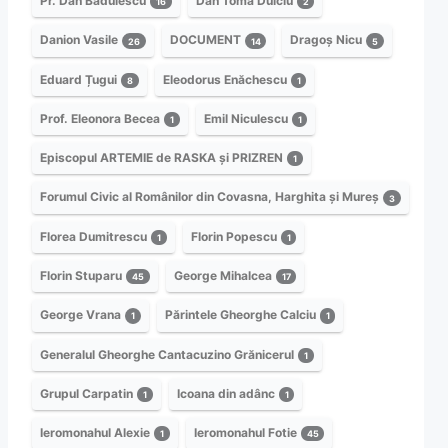
Pr. Dan Bădulescu
Dan Toma Dulciu
16
2
Danion Vasile
DOCUMENT
Dragoș Nicu
26
14
5
Eduard Țugui
Eleodorus Enăchescu
8
1
Prof. Eleonora Becea
Emil Niculescu
1
1
Episcopul ARTEMIE de RASKA și PRIZREN
1
Forumul Civic al Românilor din Covasna, Harghita și Mureș
3
Florea Dumitrescu
Florin Popescu
1
1
Florin Stuparu
George Mihalcea
45
17
George Vrana
Părintele Gheorghe Calciu
1
1
Generalul Gheorghe Cantacuzino Grănicerul
1
Grupul Carpatin
Icoana din adânc
1
1
Ieromonahul Alexie
Ieromonahul Fotie
1
45