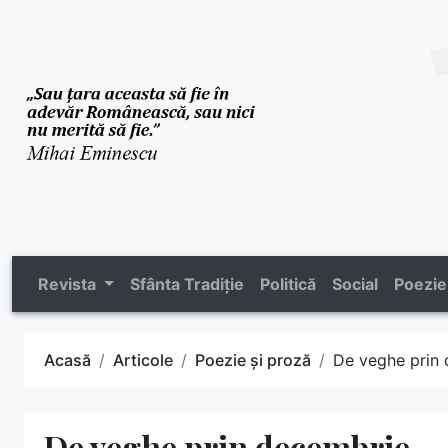
Revista
Sfânta Tradiție
Politică
Social
Poezie
Acasă
Articole
Poezie și proză
De veghe prin
De veghe prin decembrie