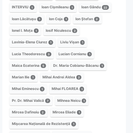
INTERVIU
Ioan Cișmileanu
Ioan Gându
1
1
22
Ioan Lăcătușu
Ion Coja
Ion Ștefan
1
1
2
Ionel I. Moța
Iosif Niculescu
1
2
Lavinia-Elena Ciurez
Liviu Vișan
1
1
Lucia Theodorescu
Lucian Cornianu
3
1
Maica Ecaterina
Dr. Maria Cobianu-Băcanu
5
1
Marian Ilie
Mihai Andrei Aldea
1
2
Mihai Eminescu
Mihai FLOAREA
1
1
Pr. Dr. Mihai Valică
Mihnea Neicu
7
1
Mircea Dafinoiu
Mircea Eliade
2
1
Mișcarea Națională de Rezistență
1