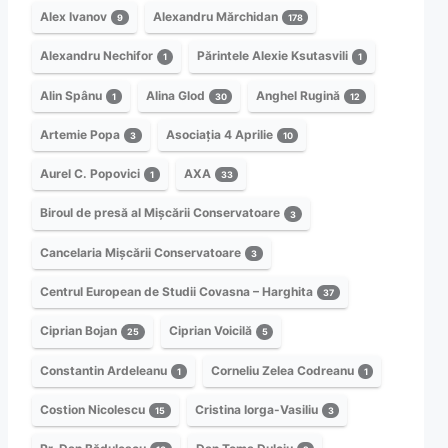
Alex Ivanov
Alexandru Mărchidan
9
178
Alexandru Nechifor
Părintele Alexie Ksutasvili
1
1
Alin Spânu
Alina Glod
Anghel Rugină
1
30
12
Artemie Popa
Asociația 4 Aprilie
3
10
Aurel C. Popovici
AXA
1
33
Biroul de presă al Mișcării Conservatoare
3
Cancelaria Mișcării Conservatoare
3
Centrul European de Studii Covasna – Harghita
37
Ciprian Bojan
Ciprian Voicilă
25
5
Constantin Ardeleanu
Corneliu Zelea Codreanu
1
1
Costion Nicolescu
Cristina Iorga-Vasiliu
15
3