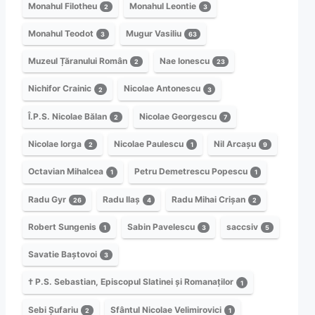
Monahul Filotheu
Monahul Leontie
2
3
Monahul Teodot
Mugur Vasiliu
3
63
Muzeul Țăranului Român
Nae Ionescu
2
23
Nichifor Crainic
Nicolae Antonescu
2
3
Î.P.S. Nicolae Bălan
Nicolae Georgescu
2
7
Nicolae Iorga
Nicolae Paulescu
Nil Arcașu
2
1
9
Octavian Mihalcea
Petru Demetrescu Popescu
1
1
Radu Gyr
Radu Ilaș
Radu Mihai Crișan
26
4
2
Robert Sungenis
Sabin Pavelescu
saccsiv
1
3
5
Savatie Baștovoi
3
† P.S. Sebastian, Episcopul Slatinei și Romanaților
1
Sebi Șufariu
Sfântul Nicolae Velimirovici
2
1