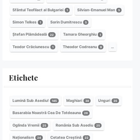
Sfântul Teofilact al Bulgariei
Silvian-Emanuel Man
1
5
Simon Telkes
Sorin Dumitrescu
1
5
Ștefan Plămădeală
Tamara Gheorghiu
22
1
Teodor Crăciunescu
Theodor Codreanu
…
1
9
Etichete
Lumină Sub Asediu!
Maghiari
Unguri
145
38
35
Basarabia Noastră Cea De Totdeauna
28
Oglinda Vremii
România Sub Asediu
25
25
Naționalism
Cetatea Creștină
24
22