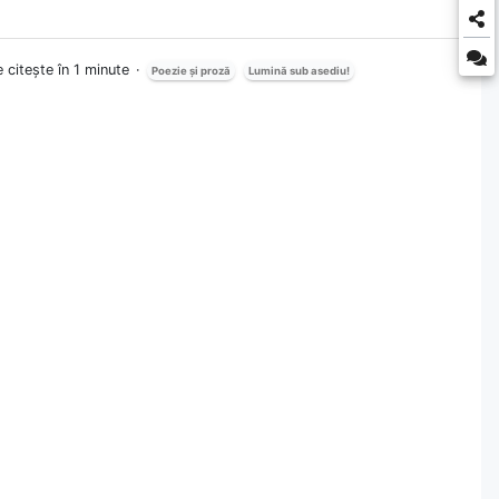
 citește în 1 minute
Poezie și proză
Lumină sub asediu!