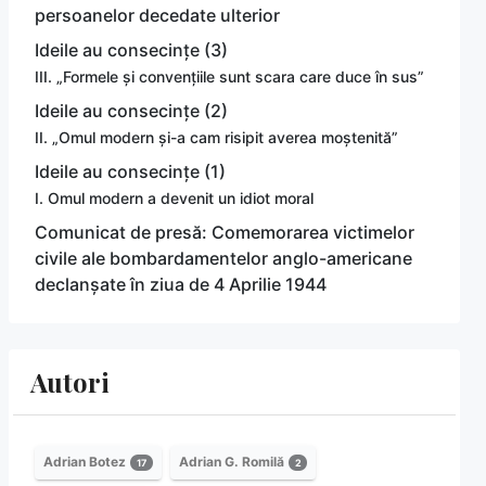
persoanelor decedate ulterior
Ideile au consecințe (3)
III. „Formele și convențiile sunt scara care duce în sus”
Ideile au consecințe (2)
II. „Omul modern și-a cam risipit averea moștenită”
Ideile au consecințe (1)
I. Omul modern a devenit un idiot moral
Comunicat de presă: Comemorarea victimelor
civile ale bombardamentelor anglo-americane
declanșate în ziua de 4 Aprilie 1944
Autori
Adrian Botez
Adrian G. Romilă
17
2