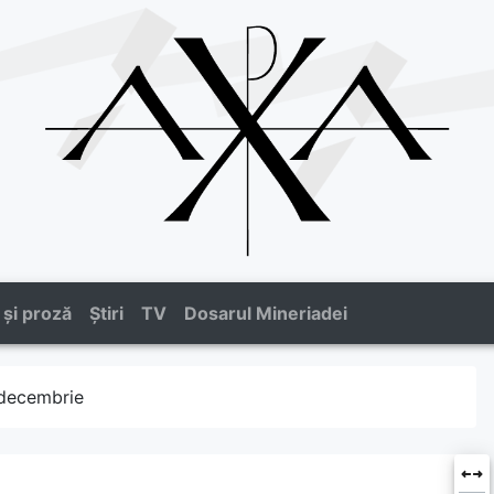
 și proză
Știri
TV
Dosarul Mineriadei
 decembrie