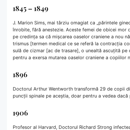
1845 – 1849
J. Marion Sims, mai târziu omagiat ca „părintele gine
înrobite, fără anestezie. Aceste femei de obicei mor 
pe credința sa că mișcarea oaselor craniene a nou năs
trismus [termen medical ce se referă la contracția co
sulă de cizmar [ac de trasare], o unealtă ascuțită pe c
pentru a exersa mutarea oaselor craniene a copiilor nă
1896
Doctorul Arthur Wentworth transformă 29 de copii di
puncții spinale pe aceștia, doar pentru a vedea dacă
1906
Profesor al Harvard, Doctorul Richard Strong infecteaz