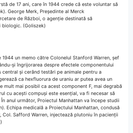
tă de 17 ani, care în 1944 crede că este voluntar să
zek). George Merk, Președinte al Merck
ercetare de Război, o agenție destinată să
biologic. (Goliszek)
ie 1944 un memo către Colonelul Stanford Warren, șef
mându-și îngrijorarea despre efectele componentului
central și cerând testări pe animale pentru a
ugerează ca hexfluorura de uraniu ar putea avea un
re mult mai posibil ca acest component F, mai degrabă
ul cu acești compuși este esențial, va fi necesar să
În anul următor, Proiectul Manhattan va începe studii
son). Echipa medicală a Proiectului Manhattan, condusă
, Col. Safford Warren, injectează plutoniu în pacienții
)