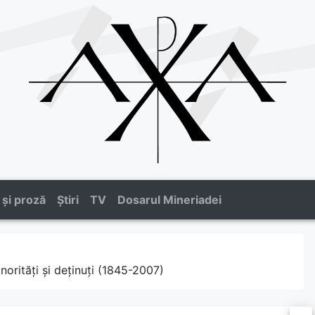
 și proză
Știri
TV
Dosarul Mineriadei
orități și deținuți (1845-2007)