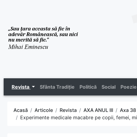
Revista
Sfânta Tradiție
Politică
Social
Poezie
Acasă
Articole
Revista
AXA ANUL III
Axa 38
Experimente medicale macabre pe copii, femei, min