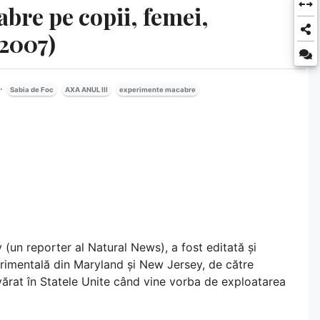
re pe copii, femei,
-2007)
Sabia de Foc
AXA ANUL III
experimente macabre
y (un reporter al Natural News), a fost editată și
rimentală din Maryland și New Jersey, de către
ărat în Statele Unite când vine vorba de exploatarea