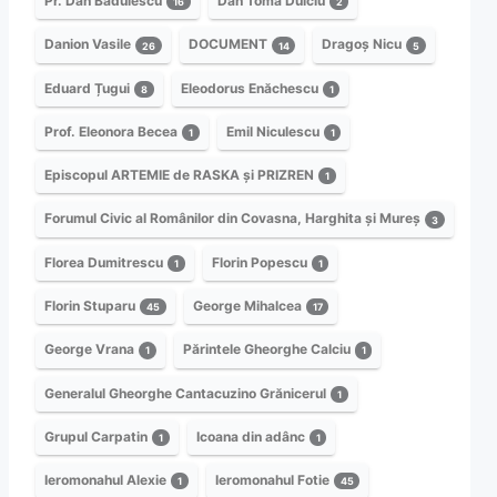
Pr. Dan Bădulescu
Dan Toma Dulciu
16
2
Danion Vasile
DOCUMENT
Dragoș Nicu
26
14
5
Eduard Țugui
Eleodorus Enăchescu
8
1
Prof. Eleonora Becea
Emil Niculescu
1
1
Episcopul ARTEMIE de RASKA și PRIZREN
1
Forumul Civic al Românilor din Covasna, Harghita și Mureș
3
Florea Dumitrescu
Florin Popescu
1
1
Florin Stuparu
George Mihalcea
45
17
George Vrana
Părintele Gheorghe Calciu
1
1
Generalul Gheorghe Cantacuzino Grănicerul
1
Grupul Carpatin
Icoana din adânc
1
1
Ieromonahul Alexie
Ieromonahul Fotie
1
45