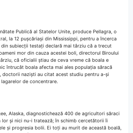
nătate Publică al Statelor Unite, produce Pellagra, o
al, la 12 pușcăriași din Mississippi, pentru a încerca
in subiecții testați declară mai târziu că a trecut
 oameni mor din cauza acestei boli, directorul Biroului
ârziu, că oficialii știau de ceva vreme că boala e
mic întrucât boala afecta mai ales populația săracă
doctorii naziști au citat acest studiu pentru a-și
i lagarelor de concentrare.
ee, Alaska, diagnostichează 400 de agricultori săraci
lor și nici nu-i tratează; în schimb cercetătorii îi
 și progresia bolii. Ei toți au murit de această boală,