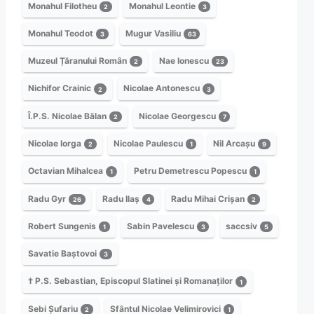
Monahul Filotheu
Monahul Leontie
2
3
Monahul Teodot
Mugur Vasiliu
3
63
Muzeul Țăranului Român
Nae Ionescu
2
23
Nichifor Crainic
Nicolae Antonescu
2
3
Î.P.S. Nicolae Bălan
Nicolae Georgescu
2
7
Nicolae Iorga
Nicolae Paulescu
Nil Arcașu
2
1
9
Octavian Mihalcea
Petru Demetrescu Popescu
1
1
Radu Gyr
Radu Ilaș
Radu Mihai Crișan
26
4
2
Robert Sungenis
Sabin Pavelescu
saccsiv
1
3
5
Savatie Baștovoi
3
† P.S. Sebastian, Episcopul Slatinei și Romanaților
1
Sebi Șufariu
Sfântul Nicolae Velimirovici
2
1