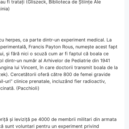
eau fi tratați (Gliszeck, Biblioteca de Științe Ale
inia)
 cu herpes, ca parte dintr-un experiment medical. La
xperimentală, Francis Payton Rous, numește acest fapt
ui, și fără nici o scuză cum ar fi faptul că boala ce
col dintr-un număr al Arhivelor de Pediatrie din 1941
ngina lui Vincent, în care doctorii transmit boala de la
iszek). Cercetătorii oferă către 800 de femei gravide
l-uri” clinice prenatale, incluzând fier radioactiv,
cinată. (Pacchioli)
iță și leviziță pe 4000 de membrii militari din armata
 că sunt voluntari pentru un experiment privind