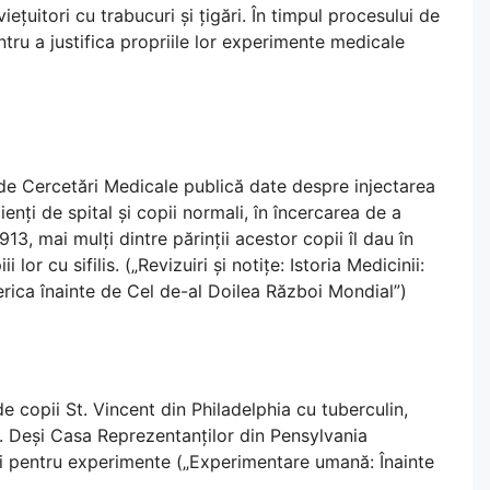
ețuitori cu trabucuri și țigări. În timpul procesului de
ntru a justifica propriile lor experimente medicale
 de Cercetări Medicale publică date despre injectarea
ienți de spital și copii normali, în încercarea de a
1913, mai mulți dintre părinții acestor copii îl dau în
or cu sifilis. („Revizuiri și notițe: Istoria Medicinii:
rica înainte de Cel de-al Doilea Război Mondial”)
e copii St. Vincent din Philadelphia cu tuberculin,
ii. Deși Casa Reprezentanților din Pensylvania
iți pentru experimente („Experimentare umană: Înainte