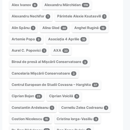
Alex Ivanov
Alexandru Mărchidan
9
178
Alexandru Nechifor
Părintele Alexie Ksutasvili
1
1
Alin Spânu
Alina Glod
Anghel Rugină
1
30
12
Artemie Popa
Asociația 4 Aprilie
3
10
Aurel C. Popovici
AXA
1
33
Biroul de presă al Mișcării Conservatoare
3
Cancelaria Mișcării Conservatoare
3
Centrul European de Studii Covasna – Harghita
37
Ciprian Bojan
Ciprian Voicilă
25
5
Constantin Ardeleanu
Corneliu Zelea Codreanu
1
1
Costion Nicolescu
Cristina Iorga-Vasiliu
15
3