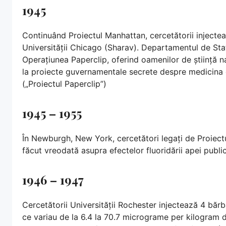
1945
Continuând Proiectul Manhattan, cercetătorii injectează
Universității Chicago (Sharav). Departamentul de Stat 
Operațiunea Paperclip, oferind oamenilor de știință naz
la proiecte guvernamentale secrete despre medicina d
(„Proiectul Paperclip”)
1945 – 1955
În Newburgh, New York, cercetători legați de Proiect
făcut vreodată asupra efectelor fluoridării apei public
1946 – 1947
Cercetătorii Universității Rochester injectează 4 băr
ce variau de la 6.4 la 70.7 micrograme per kilogram d