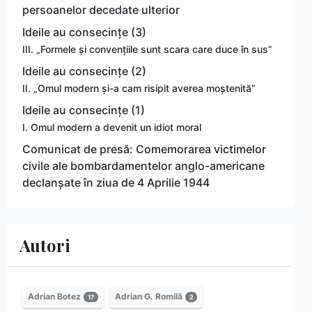
persoanelor decedate ulterior
Ideile au consecințe (3)
III. „Formele și convențiile sunt scara care duce în sus”
Ideile au consecințe (2)
II. „Omul modern și-a cam risipit averea moștenită”
Ideile au consecințe (1)
I. Omul modern a devenit un idiot moral
Comunicat de presă: Comemorarea victimelor
civile ale bombardamentelor anglo-americane
declanșate în ziua de 4 Aprilie 1944
Autori
Adrian Botez
Adrian G. Romilă
17
2