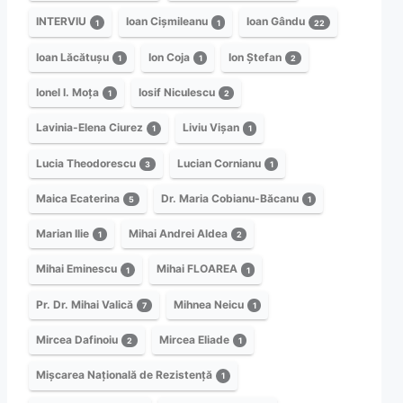
INTERVIU
Ioan Cișmileanu
Ioan Gându
1
1
22
Ioan Lăcătușu
Ion Coja
Ion Ștefan
1
1
2
Ionel I. Moța
Iosif Niculescu
1
2
Lavinia-Elena Ciurez
Liviu Vișan
1
1
Lucia Theodorescu
Lucian Cornianu
3
1
Maica Ecaterina
Dr. Maria Cobianu-Băcanu
5
1
Marian Ilie
Mihai Andrei Aldea
1
2
Mihai Eminescu
Mihai FLOAREA
1
1
Pr. Dr. Mihai Valică
Mihnea Neicu
7
1
Mircea Dafinoiu
Mircea Eliade
2
1
Mișcarea Națională de Rezistență
1