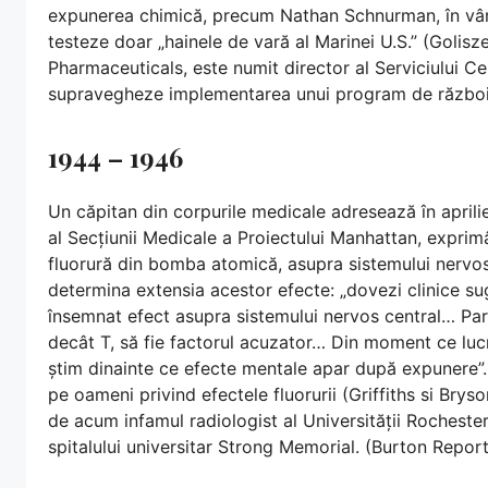
expunerea chimică, precum Nathan Schnurman, în vârs
testeze doar „hainele de vară al Marinei U.S.” (Golis
Pharmaceuticals, este numit director al Serviciului C
supravegheze implementarea unui program de război 
1944 – 1946
Un căpitan din corpurile medicale adresează în april
al Secțiunii Medicale a Proiectului Manhattan, expri
fluorură din bomba atomică, asupra sistemului nervos 
determina extensia acestor efecte: „dovezi clinice s
însemnat efect asupra sistemului nervos central… Pa
decât T, să fie factorul acuzator… Din moment ce lucr
știm dinainte ce efecte mentale apar după expunere”. 
pe oameni privind efectele fluorurii (Griffiths si Bry
de acum infamul radiologist al Universității Rochester
spitalului universitar Strong Memorial. (Burton Report