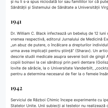
și nu li s-a spus niciodată lor sau familiilor lor că put
Sănătății și Sistemului de Sănătate a Universității Virg
1941
Dr. William C. Black infectează un bebeluș de 12 luni
vremea respectivă, editorul Jurnalului de Medicină E
„un abuz de putere, o încălcare a drepturilor individul
urma avea implicații pentru știință” (Sharav). Un arti
descrie studii medicale asupra severei boli de gingii A
copiii bolnavi la cei sănătoși prin perii dentare (Gol
lovite de sărăcie, la o Universitate Vanderbilt, „cocktai
pentru a determina necesarul de fier la o femeie însăr
1942
Serviciul de Război Chimic începe experimente cu iper
Statelor Unite. Unii subiecți ai testelor nu realizează