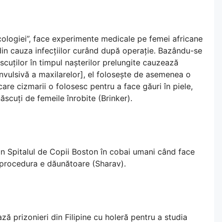
cologiei”, face experimente medicale pe femei africane
din cauza infecțiilor curând după operație. Bazându-se
cuților în timpul nașterilor prelungite cauzează
nvulsivă a maxilarelor], el folosește de asemenea o
are cizmarii o folosesc pentru a face găuri în piele,
scuți de femeile înrobite (Brinker).
n Spitalul de Copii Boston în cobai umani când face
 procedura e dăunătoare (Sharav).
ă prizonieri din Filipine cu holeră pentru a studia