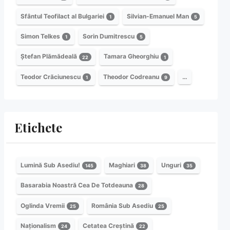
Sfântul Teofilact al Bulgariei
Silvian-Emanuel Man
1
5
Simon Telkes
Sorin Dumitrescu
1
5
Ștefan Plămădeală
Tamara Gheorghiu
22
1
Teodor Crăciunescu
Theodor Codreanu
…
1
9
Etichete
Lumină Sub Asediu!
Maghiari
Unguri
145
38
35
Basarabia Noastră Cea De Totdeauna
28
Oglinda Vremii
România Sub Asediu
25
25
Naționalism
Cetatea Creștină
24
22