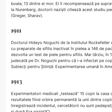
boala; 13 dintre ei mor. El îi recompensează pe supravi
la Nurenberg, doctorii naziști citează acest studiu pe
(Greger, Sharav).
1911
Doctorul Hideyo Noguchi de la Institutul Rockefeller
cu preparate de sifilis inactivat în pielea a 146 de pac
dezvolta un test de piele pentru sifilis. Mai târziu, în 
judecată pe Dr. Noguchi pentru că i-a infectat pe copiii l
Subiecți pentru Știință: Experimentarea umană în Ame
1913
Experimentatori medicali „testează” 15 copii la casa d
rezultatele fiind orbire permanentă la unii dintre cop
înregistrează incidentul, cercetătorii nu sunt pedeps
și după Era nazistă”)