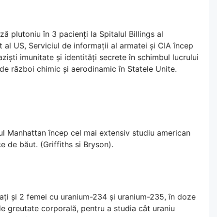
 plutoniu în 3 pacienți la Spitalul Billings al
al US, Serviciul de informații al armatei și CIA încep
iști imunitate și identități secrete în schimbul lucrului
e război chimic și aerodinamic în Statele Unite.
ul Manhattan încep cel mai extensiv studiu american
e de băut. (Griffiths si Bryson).
bați și 2 femei cu uranium-234 și uranium-235, în doze
e greutate corporală, pentru a studia cât uraniu