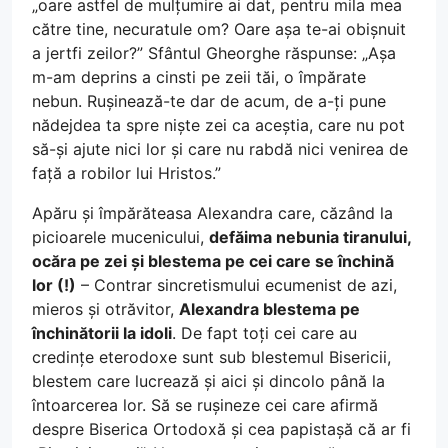
„oare astfel de mulțumire ai dat, pentru mila mea
către tine, necuratule om? Oare așa te-ai obișnuit
a jertfi zeilor?” Sfântul Gheorghe răspunse: „Așa
m-am deprins a cinsti pe zeii tăi, o împărate
nebun. Rușinează-te dar de acum, de a-ți pune
nădejdea ta spre niște zei ca aceștia, care nu pot
să-și ajute nici lor și care nu rabdă nici venirea de
față a robilor lui Hristos.”
Apăru și împărăteasa Alexandra care, căzând la
picioarele mucenicului,
defăima nebunia tiranului,
ocăra pe zei și blestema pe cei care se închină
lor (!)
– Contrar sincretismului ecumenist de azi,
mieros și otrăvitor,
Alexandra blestema pe
închinătorii la idoli
. De fapt toți cei care au
credințe eterodoxe sunt sub blestemul Bisericii,
blestem care lucrează și aici și dincolo până la
întoarcerea lor. Să se rușineze cei care afirmă
despre Biserica Ortodoxă și cea papistașă că ar fi