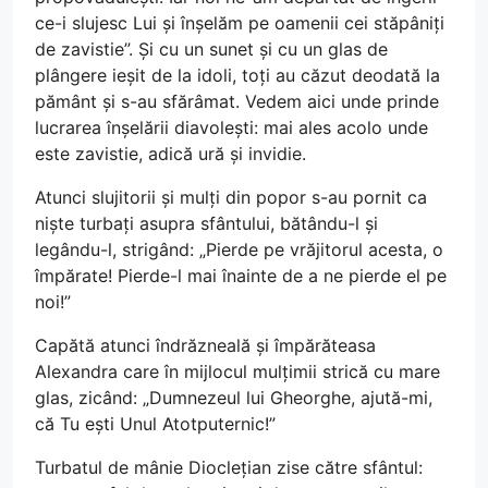
ce-i slujesc Lui și înșelăm pe oamenii cei stăpâniți
de zavistie”. Și cu un sunet și cu un glas de
plângere ieșit de la idoli, toți au căzut deodată la
pământ și s-au sfărâmat. Vedem aici unde prinde
lucrarea înșelării diavolești: mai ales acolo unde
este zavistie, adică ură și invidie.
Atunci slujitorii și mulți din popor s-au pornit ca
niște turbați asupra sfântului, bătându-l și
legându-l, strigând: „Pierde pe vrăjitorul acesta, o
împărate! Pierde-l mai înainte de a ne pierde el pe
noi!”
Capătă atunci îndrăzneală și împărăteasa
Alexandra care în mijlocul mulțimii strică cu mare
glas, zicând: „Dumnezeul lui Gheorghe, ajută-mi,
că Tu ești Unul Atotputernic!”
Turbatul de mânie Dioclețian zise către sfântul: