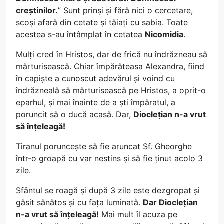
creștinilor.
” Sunt prinși și fără nici o cercetare,
scoși afară din cetate și tăiați cu sabia. Toate
acestea s-au întâmplat în cetatea
Nicomidia
.
Mulți cred în Hristos, dar de frică nu îndrăzneau să
mărturisească. Chiar împărăteasa Alexandra, fiind
în capiște a cunoscut adevărul și voind cu
îndrăzneală să mărturisească pe Hristos, a oprit-o
eparhul, și mai înainte de a ști împăratul, a
poruncit să o ducă acasă. Dar,
Dioclețian n-a vrut
să înțeleagă!
Tiranul poruncește să fie aruncat Sf. Gheorghe
într-o groapă cu var nestins și să fie ținut acolo 3
zile.
Sfântul se roagă și după 3 zile este dezgropat și
găsit sănătos și cu fața luminată.
Dar Dioclețian
n-a vrut să înțeleagă!
Mai mult îl acuza pe