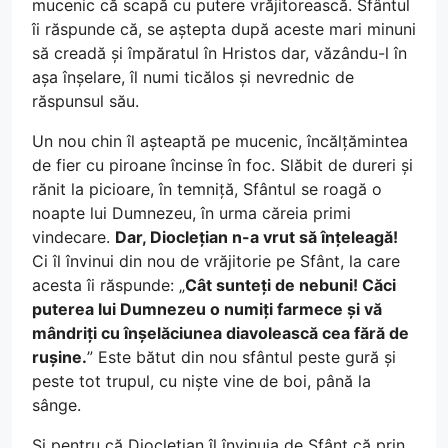
mucenic că scapă cu putere vrăjitorească. Sfântul
îi răspunde că, se aștepta după aceste mari minuni
să creadă și împăratul în Hristos dar, văzându-l în
așa înșelare, îl numi ticălos și nevrednic de
răspunsul său.
Un nou chin îl așteaptă pe mucenic, încălțămintea
de fier cu piroane încinse în foc. Slăbit de dureri și
rănit la picioare, în temniță, Sfântul se roagă o
noapte lui Dumnezeu, în urma căreia primi
vindecare.
Dar, Dioclețian n-a vrut să înțeleagă!
Ci îl învinui din nou de vrăjitorie pe Sfânt, la care
acesta îi răspunde: „
Cât sunteți de nebuni! Căci
puterea lui Dumnezeu o numiți farmece și vă
mândriți cu înșelăciunea diavolească cea fără de
rușine.
” Este bătut din nou sfântul peste gură și
peste tot trupul, cu niște vine de boi, până la
sânge.
Și pentru că Dioclețian îl învinuia de Sfânt că prin