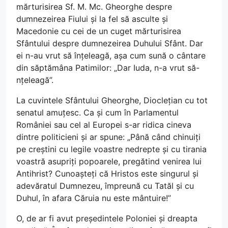
mărturisirea Sf. M. Mc. Gheorghe despre
dumnezeirea Fiului și la fel să asculte și
Macedonie cu cei de un cuget mărturisirea
Sfântului despre dumnezeirea Duhului Sfânt. Dar
ei n-au vrut să înțeleagă, așa cum sună o cântare
din săptămâna Patimilor: „Dar Iuda, n-a vrut să-
nțeleagă”.
La cuvintele Sfântului Gheorghe, Dioclețian cu tot
senatul amuțesc. Ca și cum în Parlamentul
României sau cel al Europei s-ar ridica cineva
dintre politicieni și ar spune: „Până când chinuiți
pe creștini cu legile voastre nedrepte și cu tirania
voastră asupriți popoarele, pregătind venirea lui
Antihrist? Cunoașteți că Hristos este singurul și
adevăratul Dumnezeu, împreună cu Tatăl și cu
Duhul, în afara Căruia nu este mântuire!”
O, de ar fi avut președintele Poloniei și dreapta