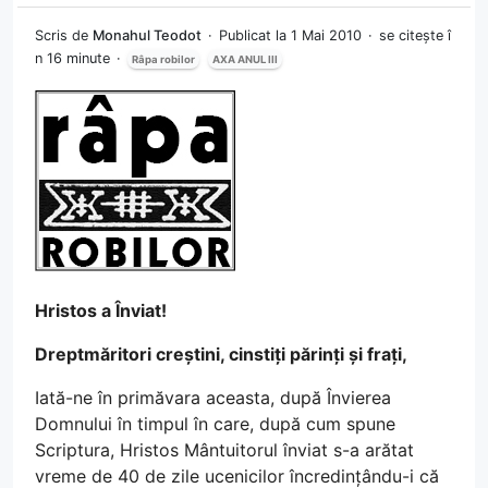
Scris de
Monahul Teodot
Publicat la 1 Mai 2010
se citește î
n 16 minute
Râpa robilor
AXA ANUL III
Hristos a Înviat!
Dreptmăritori creștini, cinstiți părinți și frați,
Iată-ne în primăvara aceasta, după Învierea
Domnului în timpul în care, după cum spune
Scriptura, Hristos Mântuitorul înviat s-a arătat
vreme de 40 de zile ucenicilor încredințându-i că