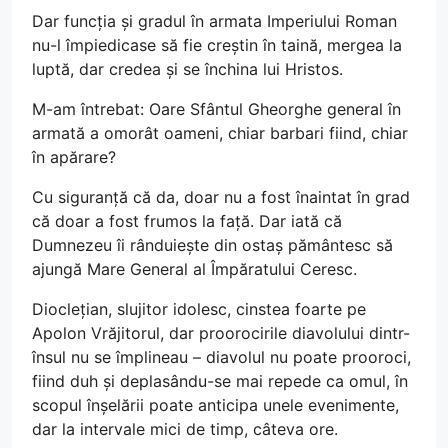
Dar funcția și gradul în armata Imperiului Roman
nu-l împiedicase să fie creștin în taină, mergea la
luptă, dar credea și se închina lui Hristos.
M-am întrebat: Oare Sfântul Gheorghe general în
armată a omorât oameni, chiar barbari fiind, chiar
în apărare?
Cu siguranță că da, doar nu a fost înaintat în grad
că doar a fost frumos la față. Dar iată că
Dumnezeu îi rânduiește din ostaș pământesc să
ajungă Mare General al Împăratului Ceresc.
Dioclețian, slujitor idolesc, cinstea foarte pe
Apolon Vrăjitorul, dar proorocirile diavolului dintr-
însul nu se împlineau – diavolul nu poate prooroci,
fiind duh și deplasându-se mai repede ca omul, în
scopul înșelării poate anticipa unele evenimente,
dar la intervale mici de timp, câteva ore.