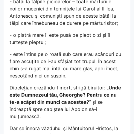
- bătăi la tălpile picioarelor – toate mărturiile
noilor mucenici din temnițele lui Carol al II-lea,
Antonescu și comuniști spun de aceste bătăi la
tălpi care înnebuneau de durere pe mărturisitor;
- o piatră mare îi este pusă pe piept o zi și îi
turtește pieptul;
- este întins pe o roată sub care erau scânduri cu
fiare ascuțite ce i-au sfâșiat tot trupul. În acest
chin s-a rugat mai întâi cu mare glas, apoi încet,
nescoțând nici un suspin.
Dioclețian crezându-l mort, strigă biruitor: „
Unde
este Dumnezeul tău, Gheorghe? Pentru ce nu
te-a scăpat din munci ca acestea?
” și se
îndreaptă spre capiștea lui Apolon să-i
mulțumească.
Dar se înnoră văzduhul și Mântuitorul Hristos, la