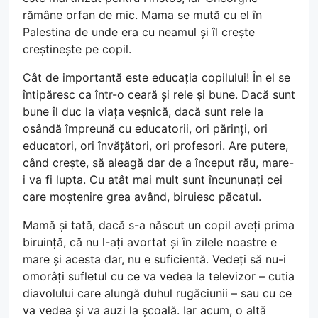
rămâne orfan de mic. Mama se mută cu el în
Palestina de unde era cu neamul și îl crește
creștinește pe copil.
Cât de importantă este educația copilului! În el se
întipăresc ca într-o ceară și rele și bune. Dacă sunt
bune îl duc la viața veșnică, dacă sunt rele la
osândă împreună cu educatorii, ori părinți, ori
educatori, ori învățători, ori profesori. Are putere,
când crește, să aleagă dar de a început rău, mare-
i va fi lupta. Cu atât mai mult sunt încununați cei
care moștenire grea având, biruiesc păcatul.
Mamă și tată, dacă s-a născut un copil aveți prima
biruință, că nu l-ați avortat și în zilele noastre e
mare și acesta dar, nu e suficientă. Vedeți să nu-i
omorâți sufletul cu ce va vedea la televizor – cutia
diavolului care alungă duhul rugăciunii – sau cu ce
va vedea și va auzi la școală. Iar acum, o altă