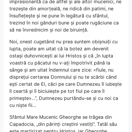
impresionantă ca de altfel și ale altor mucenici, ne
trezește din amorțeală, ne ridică din patimi, ne
însuflețește și ne pune în legătură cu sfântul,
trezind în noi gânduri bune și poate rugăciune ca
să ne învrednicim și noi de biruință.
Noi, onest cugetând nu prea suntem obișnuiți cu
lupta, poate am uitat că la botez am devenit
ostași duhovnicești ai lui Hristos și că „în lupta
voastră cu păcatul nu v-ați împotrivit până la
sânge și am uitat îndemnul care zice: «fiule, nu
disprețui certarea Domnului și nu te scârbi când
ești certat de El, căci pe care Dumnezeu îl iubește
îl ceartă și îl biciuiește pe tot fiul pe care îl
primește»…”, Dumnezeu purtându-se și cu noi ca
cu niște fii…
Sfântul Mare Mucenic Gheorghe se trăgea din
Capadocia, „din părinți creștini vestiți”. Tatăl său
este martirizat pentru Hristos, iar Gheorghe