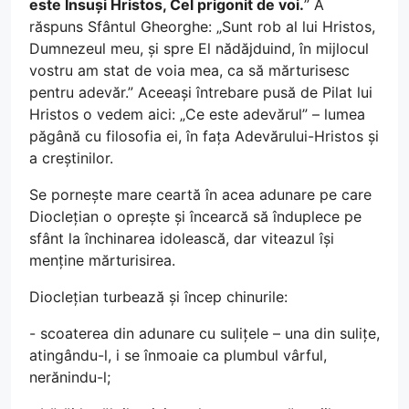
este Însuși Hristos, Cel prigonit de voi.
” A
răspuns Sfântul Gheorghe: „Sunt rob al lui Hristos,
Dumnezeul meu, și spre El nădăjduind, în mijlocul
vostru am stat de voia mea, ca să mărturisesc
pentru adevăr.” Aceeași întrebare pusă de Pilat lui
Hristos o vedem aici: „Ce este adevărul” – lumea
păgână cu filosofia ei, în fața Adevărului-Hristos și
a creștinilor.
Se pornește mare ceartă în acea adunare pe care
Dioclețian o oprește și încearcă să înduplece pe
sfânt la închinarea idolească, dar viteazul își
menține mărturisirea.
Dioclețian turbează și încep chinurile:
- scoaterea din adunare cu sulițele – una din sulițe,
atingându-l, i se înmoaie ca plumbul vârful,
nerănindu-l;