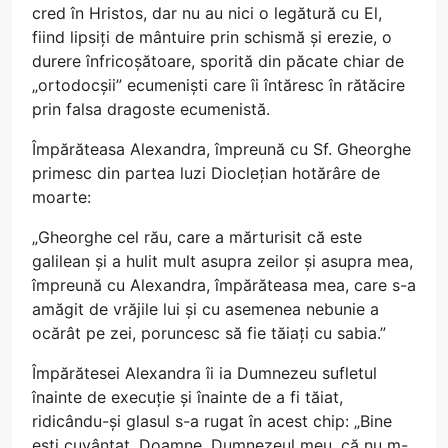
cred în Hristos, dar nu au nici o legătură cu El,
fiind lipsiți de mântuire prin schismă și erezie, o
durere înfricoșătoare, sporită din păcate chiar de
„ortodocșii” ecumeniști care îi întăresc în rătăcire
prin falsa dragoste ecumenistă.
Împărăteasa Alexandra, împreună cu Sf. Gheorghe
primesc din partea luzi Dioclețian hotărâre de
moarte:
„Gheorghe cel rău, care a mărturisit că este
galilean și a hulit mult asupra zeilor și asupra mea,
împreună cu Alexandra, împărăteasa mea, care s-a
amăgit de vrăjile lui și cu asemenea nebunie a
ocărât pe zei, poruncesc să fie tăiați cu sabia.”
Împărătesei Alexandra îi ia Dumnezeu sufletul
înainte de execuție și înainte de a fi tăiat,
ridicându-și glasul s-a rugat în acest chip: „Bine
ești cuvântat, Doamne, Dumnezeul meu, că nu m-