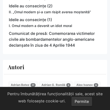
Ideile au consecințe (2)
II. „Omul modern și-a cam risipit averea moștenită”
Ideile au consecințe (1)
I. Omul modern a devenit un idiot moral
Comunicat de presă: Comemorarea victimelor
civile ale bombardamentelor anglo-americane
declanșate în ziua de 4 Aprilie 1944
Autori
Adrian Botez
Adrian G. Romilă
Alex Ivanov
17
2
9
Pentru îmbunătățirea funcționalității sale, acest site
Alexandru Mărchidan
Alexandru Nechifor
178
1
web folosește cookie-uri.
Permite
Părintele Alexie Ksutasvili
Alin Spânu
1
1