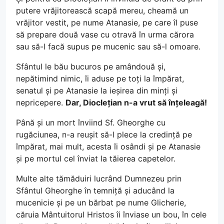
putere vrăjitorească scapă mereu, cheamă un
vrăjitor vestit, pe nume Atanasie, pe care îl puse
să prepare două vase cu otravă în urma cărora
sau să-l facă supus pe mucenic sau să-l omoare.
Sfântul le bău bucuros pe amândouă și,
nepătimind nimic, îi aduse pe toți la împărat,
senatul și pe Atanasie la ieșirea din minți și
nepricepere.
Dar, Dioclețian n-a vrut să înțeleagă!
Până și un mort înviind Sf. Gheorghe cu
rugăciunea, n-a reușit să-l plece la credință pe
împărat, mai mult, acesta îi osândi și pe Atanasie
și pe mortul cel înviat la tăierea capetelor.
Multe alte tămăduiri lucrând Dumnezeu prin
Sfântul Gheorghe în temniță și aducând la
mucenicie și pe un bărbat pe nume Glicherie,
căruia Mântuitorul Hristos îi înviase un bou, în cele