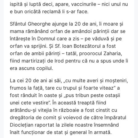
ispită și luptă deci, apare, vaccinurile – nici unul nu
e bun oricâtă reclamă li s-ar face.
Sfântul Gheorghe ajunge la 20 de ani, îi moare și
mama rămânând orfan de amândoi părinții dar se
întărește în Domnul care a zis – pe văduvă și pe
orfan va sprijini. Și Sf. Ioan Botezătorul a fost
orfan de ambii părinți – tatăl, proorocul Zaharia,
fiind martirizați de Irod pentru că nu a spus unde îi
era ascuns copilul.
La cei 20 de ani ai săi, „cu multe averi și moșteniri,
frumos la față, tare cu trupul și foarte viteaz” a
fost rânduit în oaste și „pus tribun peste ostașii
unei cete vestire”. În această treaptă fiind
arătându-și vitejia în războaie a fost cinstit cu
dregătoria de comit și voievod de către împăratul
Dioclețian raportat la zilele noastre însemnând
înalt funcționar de stat și general în armată.