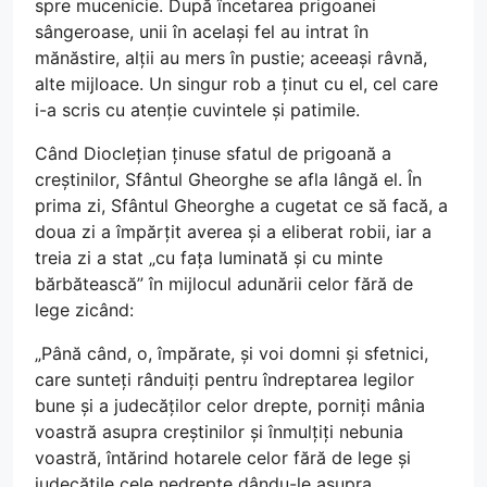
spre mucenicie. După încetarea prigoanei
sângeroase, unii în același fel au intrat în
mănăstire, alții au mers în pustie; aceeași râvnă,
alte mijloace. Un singur rob a ținut cu el, cel care
i-a scris cu atenție cuvintele și patimile.
Când Dioclețian ținuse sfatul de prigoană a
creștinilor, Sfântul Gheorghe se afla lângă el. În
prima zi, Sfântul Gheorghe a cugetat ce să facă, a
doua zi a împărțit averea și a eliberat robii, iar a
treia zi a stat „cu fața luminată și cu minte
bărbătească” în mijlocul adunării celor fără de
lege zicând:
„Până când, o, împărate, și voi domni și sfetnici,
care sunteți rânduiți pentru îndreptarea legilor
bune și a judecăților celor drepte, porniți mânia
voastră asupra creștinilor și înmulțiți nebunia
voastră, întărind hotarele celor fără de lege și
judecățile cele nedrepte dându-le asupra