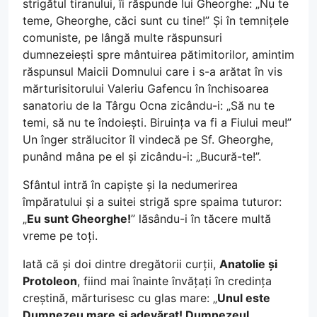
strigătul tiranului, îi răspunde lui Gheorghe: „Nu te
teme, Gheorghe, căci sunt cu tine!” Și în temnițele
comuniste, pe lângă multe răspunsuri
dumnezeiești spre mântuirea pătimitorilor, amintim
răspunsul Maicii Domnului care i s-a arătat în vis
mărturisitorului Valeriu Gafencu în închisoarea
sanatoriu de la Târgu Ocna zicându-i: „Să nu te
temi, să nu te îndoiești. Biruința va fi a Fiului meu!”
Un înger strălucitor îl vindecă pe Sf. Gheorghe,
punând mâna pe el și zicându-i: „Bucură-te!”.
Sfântul intră în capiște și la nedumerirea
împăratului și a suitei strigă spre spaima tuturor:
„
Eu sunt Gheorghe!
” lăsându-i în tăcere multă
vreme pe toți.
Iată că și doi dintre dregătorii curții,
Anatolie și
Protoleon
, fiind mai înainte învățați în credința
creștină, mărturisesc cu glas mare: „
Unul este
Dumnezeu mare și adevărat! Dumnezeul