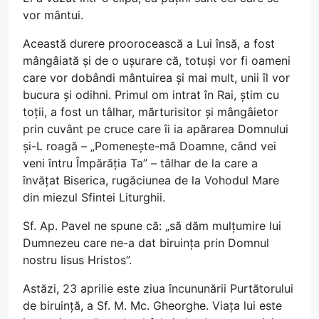
vor mântui.
Această durere proorocească a Lui însă, a fost
mângâiată și de o ușurare că, totuși vor fi oameni
care vor dobândi mântuirea și mai mult, unii îl vor
bucura și odihni. Primul om intrat în Rai, știm cu
toții, a fost un tâlhar, mărturisitor și mângâietor
prin cuvânt pe cruce care îi ia apărarea Domnului
și-L roagă – „Pomenește-mă Doamne, când vei
veni întru Împărăția Ta” – tâlhar de la care a
învățat Biserica, rugăciunea de la Vohodul Mare
din miezul Sfintei Liturghii.
Sf. Ap. Pavel ne spune că: „să dăm mulțumire lui
Dumnezeu care ne-a dat biruința prin Domnul
nostru Iisus Hristos”.
Astăzi, 23 aprilie este ziua încununării Purtătorului
de biruință, a Sf. M. Mc. Gheorghe. Viața lui este