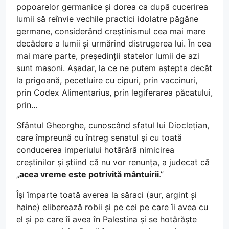
popoarelor germanice și dorea ca după cucerirea
lumii să reînvie vechile practici idolatre păgâne
germane, considerând creștinismul cea mai mare
decădere a lumii și urmărind distrugerea lui. În cea
mai mare parte, președinții statelor lumii de azi
sunt masoni. Așadar, la ce ne putem aștepta decât
la prigoană, pecetluire cu cipuri, prin vaccinuri,
prin Codex Alimentarius, prin legiferarea păcatului,
prin…
Sfântul Gheorghe, cunoscând sfatul lui Dioclețian,
care împreună cu întreg senatul și cu toată
conducerea imperiului hotărâră nimicirea
creștinilor și știind că nu vor renunța, a judecat că
„
acea vreme este potrivită mântuirii
.”
Își împarte toată averea la săraci (aur, argint și
haine) eliberează robii și pe cei pe care îi avea cu
el și pe care îi avea în Palestina și se hotărăște