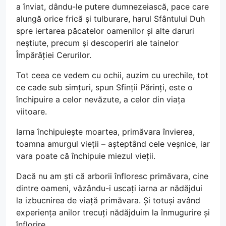
a înviat, dându-le putere dumnezeiască, pace care
alungă orice frică și tulburare, harul Sfântului Duh
spre iertarea păcatelor oamenilor și alte daruri
neștiute, precum și descoperiri ale tainelor
Împărăției Cerurilor.
Tot ceea ce vedem cu ochii, auzim cu urechile, tot
ce cade sub simțuri, spun Sfinții Părinți, este o
închipuire a celor nevăzute, a celor din viața
viitoare.
Iarna închipuiește moartea, primăvara învierea,
toamna amurgul vieții – așteptând cele veșnice, iar
vara poate că închipuie miezul vieții.
Dacă nu am ști că arborii înfloresc primăvara, cine
dintre oameni, văzându-i uscați iarna ar nădăjdui
la izbucnirea de viață primăvara. Și totuși având
experiența anilor trecuți nădăjduim la înmugurire și
înflorire.