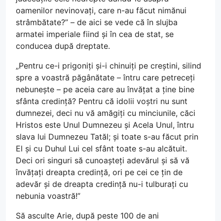
oamenilor nevinovați, care n-au făcut nimănui
strâmbătate?” – de aici se vede că în slujba
armatei imperiale fiind și în cea de stat, se
conducea după dreptate.
„Pentru ce-i prigoniți și-i chinuiți pe creștini, silind
spre a voastră păgânătate – întru care petreceți
nebunește – pe aceia care au învățat a ține bine
sfânta credință? Pentru că idolii voștri nu sunt
dumnezei, deci nu vă amăgiți cu minciunile, căci
Hristos este Unul Dumnezeu și Acela Unul, întru
slava lui Dumnezeu Tatăl; și toate s-au făcut prin
El și cu Duhul Lui cel sfânt toate s-au alcătuit.
Deci ori singuri să cunoașteți adevărul și să vă
învățați dreapta credință, ori pe cei ce țin de
adevăr și de dreapta credință nu-i tulburați cu
nebunia voastră!”
Să asculte Arie, după peste 100 de ani