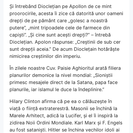
Și întrebând Dioclețian pe Apollon de ce mint
proorocirile, acesta îi zice că datorită unor oameni
drepți de pe pământ care „golesc a noastră
putere”, „mint tripoadele cele de farmece din
capiști”. „Și cine sunt acești drepți?” – întrebă
Dioclețian. Apolon răspunse: „Creștinii de sub cer
sunt drepții aceia.” De acum Dioclețain hotărăște
nimicirea creștinilor din imperiu.
În zilele noastre Cuv. Paisie Aghioritul arată filiera
planurilor demonice la nivel mondial: „Sioniștii
primesc mesajele direct de la Satana, papa face
planurile, iar islamul le duce la îndeplinire.”
Hilary Clinton afirma că pe ea o călăuzește în
viață o ființă extraterestră. Masonii se închină la
Marele Arhitect, adică la Lucifer, și el îi inspiră la
zidirea Noii Ordini Mondiale. Karl Marx și F. Engels
au fost sataniști. Hitler se închina vechilor idoli ai