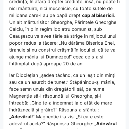
credință; În afara dreptei credințe, însă, nu poate fi
nici mântuire, nici mucenicie, cu toate sutele de
milioane care-l au pe papă drept
cap al bisericii
.
Un alt mărturisitor Gheorghe, Părintele Gheorghe
Calciu, în plin regim idolatru comunist, sub
Ceaușescu va avea tărie să strige în mijlocul unui
popor redus la tăcere: „Nu dărâma Biserica Enei,
tiranule și nu construi crâșmă în locul ei, că te va
ajunge mânia lui Dumnezeu!” ceea ce s-a și
întâmplat după aproape 20 de ani.
Iar Dioclețian „ședea tăcând, ca un ieșit din minți
sau ca un asurzit de tunet.” Stăpânindu-și mânia,
face semn unuia din dregătorii săi, pe nume
Magnenție să-i răspundă lui Gheorghe, și-l
întreabă: „Cine te-a îndemnat la o atât de mare
îndrăzneală și grăire?” Răspuns-a sfântul:
„
Adevărul!
” Magnenție i-a zis: „Și care este
adevărul acela?” Răspuns-a Gheorghe: „
Adevărul