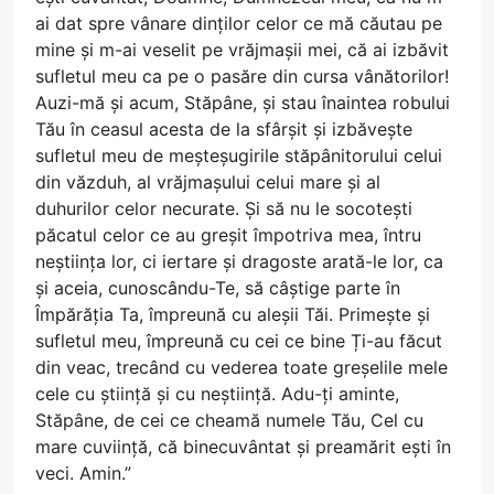
ai dat spre vânare dinților celor ce mă căutau pe
mine și m-ai veselit pe vrăjmașii mei, că ai izbăvit
sufletul meu ca pe o pasăre din cursa vânătorilor!
Auzi-mă și acum, Stăpâne, și stau înaintea robului
Tău în ceasul acesta de la sfârșit și izbăvește
sufletul meu de meșteșugirile stăpânitorului celui
din văzduh, al vrăjmașului celui mare și al
duhurilor celor necurate. Și să nu le socotești
păcatul celor ce au greșit împotriva mea, întru
neștiința lor, ci iertare și dragoste arată-le lor, ca
și aceia, cunoscându-Te, să câștige parte în
Împărăția Ta, împreună cu aleșii Tăi. Primește și
sufletul meu, împreună cu cei ce bine Ți-au făcut
din veac, trecând cu vederea toate greșelile mele
cele cu știință și cu neștiință. Adu-ți aminte,
Stăpâne, de cei ce cheamă numele Tău, Cel cu
mare cuviință, că binecuvântat și preamărit ești în
veci. Amin.”