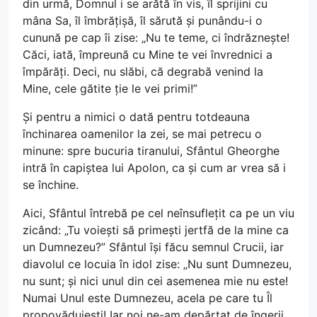
din urmă, Domnul i se arătă în vis, îl sprijini cu
mâna Sa, îl îmbrățișă, îl sărută și punându-i o
cunună pe cap îi zise: „Nu te teme, ci îndrăznește!
Căci, iată, împreună cu Mine te vei învrednici a
împărăți. Deci, nu slăbi, că degrabă venind la
Mine, cele gătite ție le vei primi!”
Și pentru a nimici o dată pentru totdeauna
închinarea oamenilor la zei, se mai petrecu o
minune: spre bucuria tiranului, Sfântul Gheorghe
intră în capiștea lui Apolon, ca și cum ar vrea să i
se închine.
Aici, Sfântul întrebă pe cel neînsuflețit ca pe un viu
zicând: „Tu voiești să primești jertfă de la mine ca
un Dumnezeu?” Sfântul își făcu semnul Crucii, iar
diavolul ce locuia în idol zise: „Nu sunt Dumnezeu,
nu sunt; și nici unul din cei asemenea mie nu este!
Numai Unul este Dumnezeu, acela pe care tu Îl
propovăduiești! Iar noi ne-am depărtat de îngerii