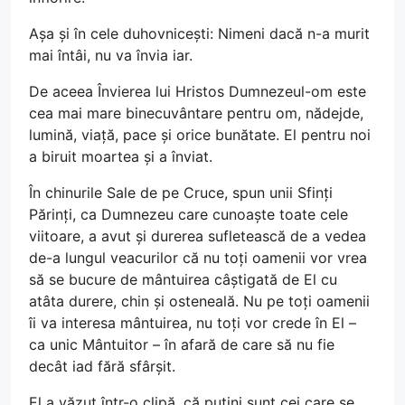
Așa și în cele duhovnicești: Nimeni dacă n-a murit
mai întâi, nu va învia iar.
De aceea Învierea lui Hristos Dumnezeul-om este
cea mai mare binecuvântare pentru om, nădejde,
lumină, viață, pace și orice bunătate. El pentru noi
a biruit moartea și a înviat.
În chinurile Sale de pe Cruce, spun unii Sfinți
Părinți, ca Dumnezeu care cunoaște toate cele
viitoare, a avut și durerea sufletească de a vedea
de-a lungul veacurilor că nu toți oamenii vor vrea
să se bucure de mântuirea câștigată de El cu
atâta durere, chin și osteneală. Nu pe toți oamenii
îi va interesa mântuirea, nu toți vor crede în El –
ca unic Mântuitor – în afară de care să nu fie
decât iad fără sfârșit.
El a văzut într-o clipă, că puțini sunt cei care se