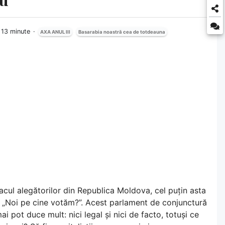
n 13 minute
AXA ANUL III
Basarabia noastră cea de totdeauna
lacul alegătorilor din Republica Moldova, cel puțin asta
ă: „Noi pe cine votăm?”. Acest parlament de conjunctură
i pot duce mult: nici legal și nici de facto, totuși ce