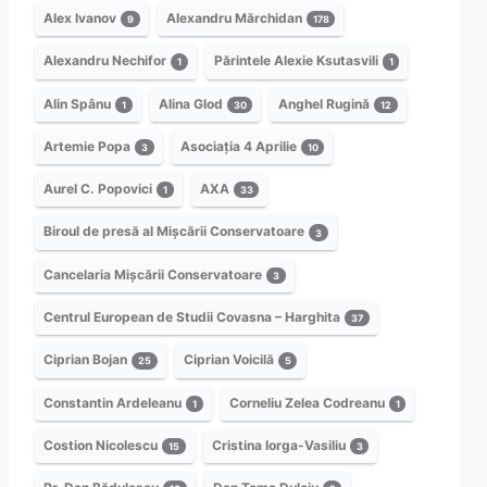
Alex Ivanov
Alexandru Mărchidan
9
178
Alexandru Nechifor
Părintele Alexie Ksutasvili
1
1
Alin Spânu
Alina Glod
Anghel Rugină
1
30
12
Artemie Popa
Asociația 4 Aprilie
3
10
Aurel C. Popovici
AXA
1
33
Biroul de presă al Mișcării Conservatoare
3
Cancelaria Mișcării Conservatoare
3
Centrul European de Studii Covasna – Harghita
37
Ciprian Bojan
Ciprian Voicilă
25
5
Constantin Ardeleanu
Corneliu Zelea Codreanu
1
1
Costion Nicolescu
Cristina Iorga-Vasiliu
15
3