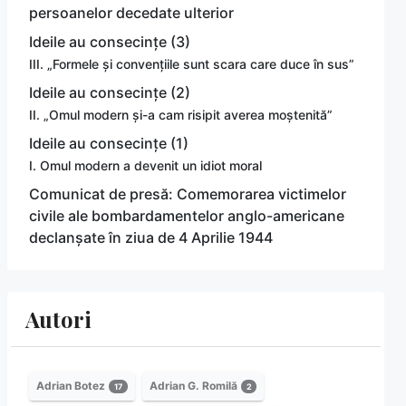
persoanelor decedate ulterior
Ideile au consecințe (3)
III. „Formele și convențiile sunt scara care duce în sus”
Ideile au consecințe (2)
II. „Omul modern și-a cam risipit averea moștenită”
Ideile au consecințe (1)
I. Omul modern a devenit un idiot moral
Comunicat de presă: Comemorarea victimelor
civile ale bombardamentelor anglo-americane
declanșate în ziua de 4 Aprilie 1944
Autori
Adrian Botez
Adrian G. Romilă
17
2