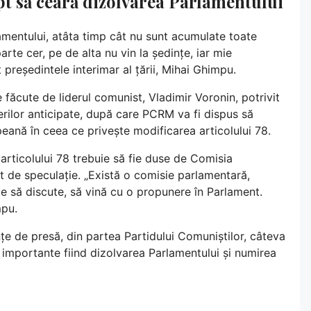
t să ceară dizolvarea Parlamentului
amentului, atâta timp cât nu sunt acumulate toate
rte cer, pe de alta nu vin la ședințe, iar mie
 președintele interimar al țării, Mihai Ghimpu.
e făcute de liderul comunist, Vladimir Voronin, potrivit
erilor anticipate, după care PCRM va fi dispus să
eană în ceea ce privește modificarea articolului 78.
 articolului 78 trebuie să fie duse de Comisia
t de speculație. „Există o comisie parlamentară,
e să discute, să vină cu o propunere în Parlament.
mpu.
ințe de presă, din partea Partidului Comuniștilor, câteva
i importante fiind dizolvarea Parlamentului și numirea