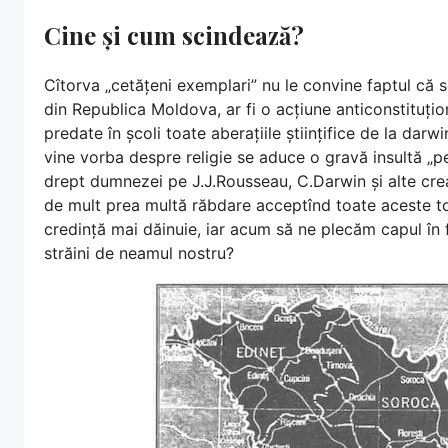
Cine și cum scindează?
Cîtorva „cetățeni exemplari” nu le convine faptul că s
din Republica Moldova, ar fi o acțiune anticonstituțion
predate în școli toate aberațiile științifice de la darwi
vine vorba despre religie se aduce o gravă insultă „p
drept dumnezei pe J.J.Rousseau, C.Darwin și alte cre
de mult prea multă răbdare acceptînd toate aceste tor
credință mai dăinuie, iar acum să ne plecăm capul în 
străini de neamul nostru?