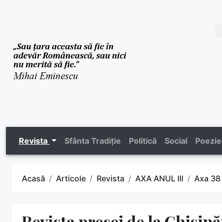
Revista
Sfânta Tradiție
Politică
Social
Poezie
Acasă
Articole
Revista
AXA ANUL III
Axa 38
Revista presei de la Chișin