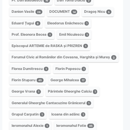
Pr. Dan Bădulescu
Dan Toma Dulciu
16
2
Danion Vasile
DOCUMENT
Dragoș Nicu
26
14
5
Eduard Țugui
Eleodorus Enăchescu
8
1
Prof. Eleonora Becea
Emil Niculescu
1
1
Episcopul ARTEMIE de RASKA și PRIZREN
1
Forumul Civic al Românilor din Covasna, Harghita și Mureș
3
Florea Dumitrescu
Florin Popescu
1
1
Florin Stuparu
George Mihalcea
45
17
George Vrana
Părintele Gheorghe Calciu
1
1
Generalul Gheorghe Cantacuzino Grănicerul
1
Grupul Carpatin
Icoana din adânc
1
1
Ieromonahul Alexie
Ieromonahul Fotie
1
45