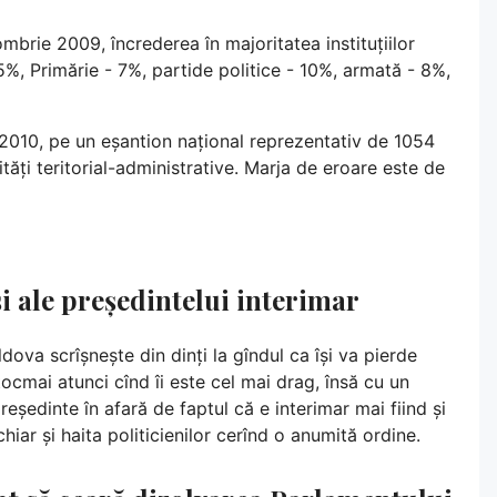
brie 2009, încrederea în majoritatea instituțiilor
5%, Primărie - 7%, partide politice - 10%, armată - 8%,
i 2010, pe un eșantion național reprezentativ de 1054
tăți teritorial-administrative. Marja de eroare este de
i ale președintelui interimar
dova scrîșnește din dinți la gîndul ca își va pierde
tocmai atunci cînd îi este cel mai drag, însă cu un
eședinte în afară de faptul că e interimar mai fiind și
iar și haita politicienilor cerînd o anumită ordine.