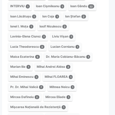
INTERVIU
Ioan Cișmileanu
Ioan Gându
1
1
22
Ioan Lăcătușu
Ion Coja
Ion Ștefan
1
1
2
Ionel I. Moța
Iosif Niculescu
1
2
Lavinia-Elena Ciurez
Liviu Vișan
1
1
Lucia Theodorescu
Lucian Cornianu
3
1
Maica Ecaterina
Dr. Maria Cobianu-Băcanu
5
1
Marian Ilie
Mihai Andrei Aldea
1
2
Mihai Eminescu
Mihai FLOAREA
1
1
Pr. Dr. Mihai Valică
Mihnea Neicu
7
1
Mircea Dafinoiu
Mircea Eliade
2
1
Mișcarea Națională de Rezistență
1