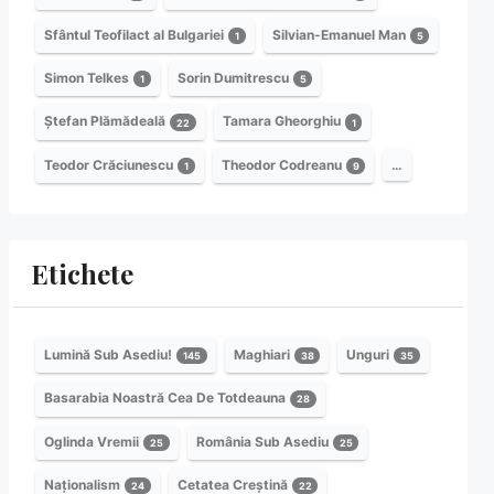
Sfântul Teofilact al Bulgariei
Silvian-Emanuel Man
1
5
Simon Telkes
Sorin Dumitrescu
1
5
Ștefan Plămădeală
Tamara Gheorghiu
22
1
Teodor Crăciunescu
Theodor Codreanu
…
1
9
Etichete
Lumină Sub Asediu!
Maghiari
Unguri
145
38
35
Basarabia Noastră Cea De Totdeauna
28
Oglinda Vremii
România Sub Asediu
25
25
Naționalism
Cetatea Creștină
24
22