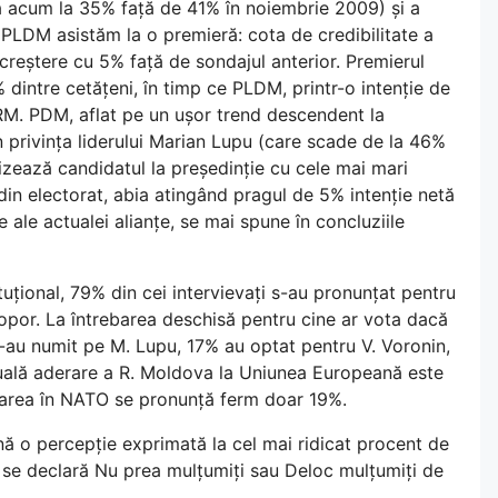
tă acum la 35% față de 41% în noiembrie 2009) și a
l PLDM asistăm la o premieră: cota de credibilitate a
n creștere cu 5% față de sondajul anterior. Premierul
 dintre cetățeni, în timp ce PLDM, printr-o intenție de
RM. PDM, aflat pe un ușor trend descendent la
n privința liderului Marian Lupu (care scade de la 46%
nizează candidatul la președinție cu cele mai mari
 din electorat, abia atingând pragul de 5% intenție netă
 ale actualei alianțe, se mai spune în concluziile
uțional, 79% din cei intervievați s-au pronunțat pentru
 popor. La întrebarea deschisă pentru cine ar vota dacă
l-au numit pe M. Lupu, 17% au optat pentru V. Voronin,
ntuală aderare a R. Moldova la Uniunea Europeană este
trarea în NATO se pronunță ferm doar 19%.
ină o percepție exprimată la cel mai ridicat procent de
i se declară Nu prea mulțumiți sau Deloc mulțumiți de