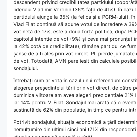
descendent privind credibilitatea partidului (coborâ
liderului Vladimir Voronin (36% față de 41%). În cazu
partidului ajunge la 35% (la fel ca și a PCRM-ului), î
Vlad Filat continuă să adune votul de încredere a 39%
vot netă de 17%, este a doua forță politică, după PC
capitolul intenție de vot (9%) și ceva mai pronunțat î
la 42% cotă de credibilitate), rămâne partidul ce fur
șanse de a fi ales prin vot direct. PL pierde jumătate
de vot. Totodată, AMN pare ieșit din calculele posibile
sondajului.
Întrebați cum ar vota în cazul unui referendum constit
alegerea președintelui țării prin vot direct, de către
duminica viitoare am avea alegeri prezidențiale 21% 
iar 14% pentru V. Filat. Sondajul mai arată că o eve
susținută de 62% din populație, în timp ce pentru in
Potrivit sondajului, situația economică a țării determ
nemulțumire din ultimii cinci ani (71% din respondenț
situația economică actuală a țării).