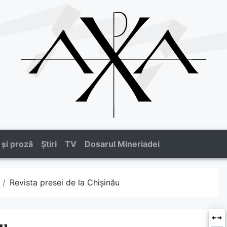
 și proză
Știri
TV
Dosarul Mineriadei
Revista presei de la Chișinău
ău