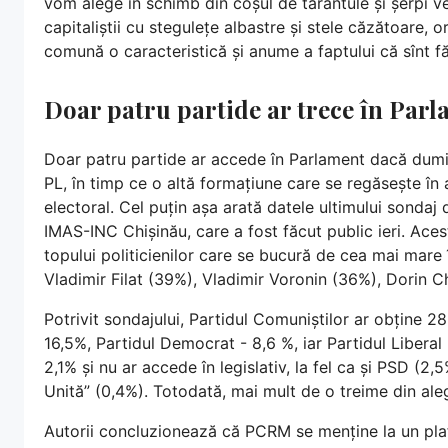
vom alege în schimb din coșul de tarantule și șerpi ve
capitaliștii cu stegulețe albastre și stele căzătoare,
comună o caracteristică și anume a faptului că sînt f
Doar patru partide ar trece în Par
Doar patru partide ar accede în Parlament dacă dumin
PL, în timp ce o altă formațiune care se regăsește în 
electoral. Cel puțin așa arată datele ultimului sondaj 
IMAS-INC Chișinău, care a fost făcut public ieri. Ace
topului politicienilor care se bucură de cea mai mare
Vladimir Filat (39%), Vladimir Voronin (36%), Dorin 
Potrivit sondajului, Partidul Comuniștilor ar obține 28
16,5%, Partidul Democrat - 8,6 %, iar Partidul Libera
2,1% și nu ar accede în legislativ, la fel ca și PSD 
Unită” (0,4%). Totodată, mai mult de o treime din aleg
Autorii concluzionează că PCRM se menține la un plaf