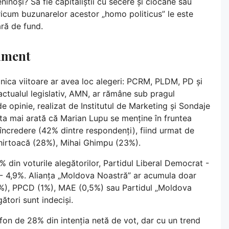
ninoși? Să fie capitaliștii cu secere și ciocane sau
 oricum buzunarelor acestor „homo politicus” le este
ără de fund.
lament
ica viitoare ar avea loc alegeri: PCRM, PLDM, PD și
actualul legislativ, AMN, ar rămâne sub pragul
de opinie, realizat de Institutul de Marketing și Sondaje
sta mai arată că Marian Lupu se menține în fruntea
 încredere (42% dintre respondenți), fiind urmat de
Chirtoacă (28%), Mihai Ghimpu (23%).
% din voturile alegătorilor, Partidul Liberal Democrat -
l - 4,9%. Alianța „Moldova Noastră” ar acumula doar
(2,5%), PPCD (1%), MAE (0,5%) sau Partidul „Moldova
ători sunt indeciși.
on de 28% din intenția netă de vot, dar cu un trend