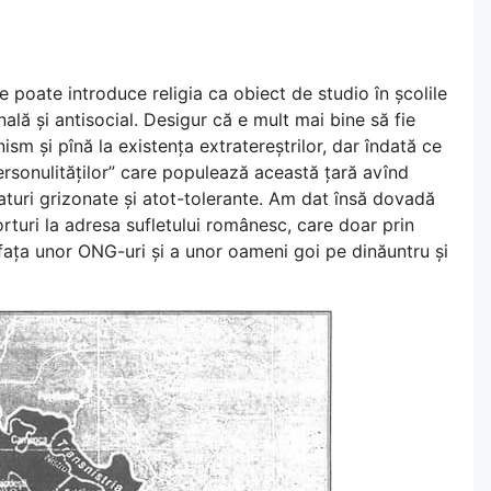
e poate introduce religia ca obiect de studio în școlile
ală și antisocial. Desigur că e mult mai bine să fie
nism și pînă la existența extratereștrilor, dar îndată ce
ersonulităților” care populează această țară avînd
aturi grizonate și atot-tolerante. Am dat însă dovadă
turi la adresa sufletului românesc, care doar prin
fața unor ONG-uri și a unor oameni goi pe dinăuntru și