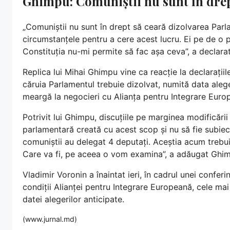
Ghimpu: Comuniștii nu sunt în drep
„Comuniștii nu sunt în drept să ceară dizolvarea Parl
circumstanțele pentru a cere acest lucru. Ei pe de o pa
Constituția nu-mi permite să fac așa ceva”, a declarat
Replica lui Mihai Ghimpu vine ca reacție la declarațiil
căruia Parlamentul trebuie dizolvat, numită data aleg
meargă la negocieri cu Alianța pentru Integrare Europ
Potrivit lui Ghimpu, discuțiile pe marginea modificării
parlamentară creată cu acest scop și nu să fie subiec
comuniștii au delegat 4 deputați. Aceștia acum trebui
Care va fi, pe aceea o vom examina”, a adăugat Ghi
Vladimir Voronin a înaintat ieri, în cadrul unei confer
condiții Alianței pentru Integrare Europeană, cele ma
datei alegerilor anticipate.
(www.jurnal.md)