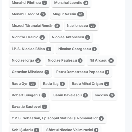
Monahul Filotheu
Monahul Leontie
2
3
Monahul Teodot
Mugur Vasiliu
3
63
Muzeul Țăranului Român
Nae Ionescu
2
23
Nichifor Crainic
Nicolae Antonescu
2
3
Î.P.S. Nicolae Bălan
Nicolae Georgescu
2
7
Nicolae Iorga
Nicolae Paulescu
Nil Arcașu
2
1
9
Octavian Mihalcea
Petru Demetrescu Popescu
1
1
Radu Gyr
Radu Ilaș
Radu Mihai Crișan
26
4
2
Robert Sungenis
Sabin Pavelescu
saccsiv
1
3
5
Savatie Baștovoi
3
† P.S. Sebastian, Episcopul Slatinei și Romanaților
1
Sebi Șufariu
Sfântul Nicolae Velimirovici
2
1