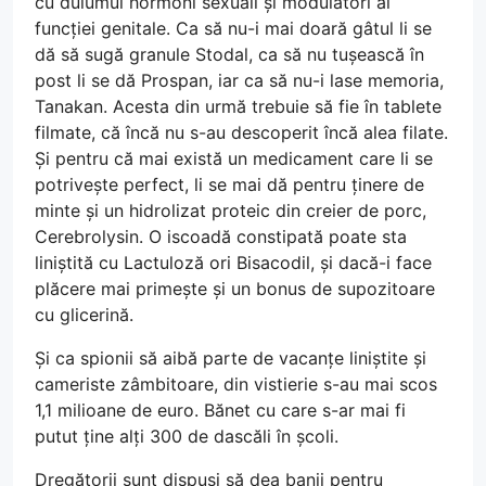
cu duiumul hormoni sexuali și modulatori ai
funcției genitale. Ca să nu-i mai doară gâtul li se
dă să sugă granule Stodal, ca să nu tușească în
post li se dă Prospan, iar ca să nu-i lase memoria,
Tanakan. Acesta din urmă trebuie să fie în tablete
filmate, că încă nu s-au descoperit încă alea filate.
Și pentru că mai există un medicament care li se
potrivește perfect, li se mai dă pentru ținere de
minte și un hidrolizat proteic din creier de porc,
Cerebrolysin. O iscoadă constipată poate sta
liniștită cu Lactuloză ori Bisacodil, și dacă-i face
plăcere mai primește și un bonus de supozitoare
cu glicerină.
Și ca spionii să aibă parte de vacanțe liniștite și
cameriste zâmbitoare, din vistierie s-au mai scos
1,1 milioane de euro. Bănet cu care s-ar mai fi
putut ține alți 300 de dascăli în școli.
Dregătorii sunt dispuși să dea banii pentru