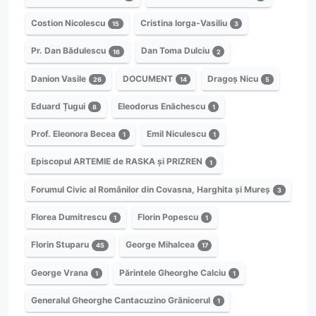
Costion Nicolescu
Cristina Iorga-Vasiliu
15
3
Pr. Dan Bădulescu
Dan Toma Dulciu
16
2
Danion Vasile
DOCUMENT
Dragoș Nicu
26
14
5
Eduard Țugui
Eleodorus Enăchescu
8
1
Prof. Eleonora Becea
Emil Niculescu
1
1
Episcopul ARTEMIE de RASKA și PRIZREN
1
Forumul Civic al Românilor din Covasna, Harghita și Mureș
3
Florea Dumitrescu
Florin Popescu
1
1
Florin Stuparu
George Mihalcea
45
17
George Vrana
Părintele Gheorghe Calciu
1
1
Generalul Gheorghe Cantacuzino Grănicerul
1