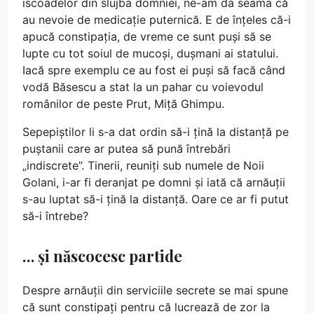
iscoadelor din slujba domniei, ne-am da seama că
au nevoie de medicație puternică. E de înțeles că-i
apucă constipația, de vreme ce sunt puși să se
lupte cu tot soiul de mucoși, dușmani ai statului.
Iacă spre exemplu ce au fost ei puși să facă când
vodă Băsescu a stat la un pahar cu voievodul
românilor de peste Prut, Miță Ghimpu.
Sepepiștilor li s-a dat ordin să-i țină la distanță pe
puștanii care ar putea să pună întrebări
„indiscrete”. Tinerii, reuniți sub numele de Noii
Golani, i-ar fi deranjat pe domni și iată că arnăuții
s-au luptat să-i țină la distanță. Oare ce ar fi putut
să-i întrebe?
… și născocesc partide
Despre arnăuții din serviciile secrete se mai spune
că sunt constipați pentru că lucrează de zor la