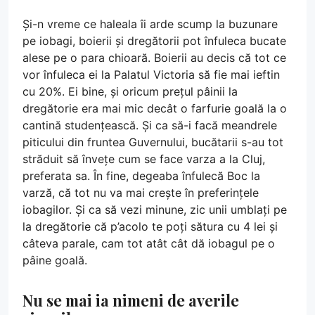
Și-n vreme ce haleala îi arde scump la buzunare
pe iobagi, boierii și dregătorii pot înfuleca bucate
alese pe o para chioară. Boierii au decis că tot ce
vor înfuleca ei la Palatul Victoria să fie mai ieftin
cu 20%. Ei bine, și oricum prețul pâinii la
dregătorie era mai mic decât o farfurie goală la o
cantină studențească. Și ca să-i facă meandrele
piticului din fruntea Guvernului, bucătarii s-au tot
străduit să învețe cum se face varza a la Cluj,
preferata sa. În fine, degeaba înfulecă Boc la
varză, că tot nu va mai crește în preferințele
iobagilor. Și ca să vezi minune, zic unii umblați pe
la dregătorie că p’acolo te poți sătura cu 4 lei și
câteva parale, cam tot atât cât dă iobagul pe o
pâine goală.
Nu se mai ia nimeni de averile