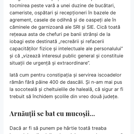
tocmirea peste vară a unei duzine de bucătari,
cameriste, ospătari și recepționeri în bazele de
agrement, casele de odihnă și de oaspeți ale în
căminele de garnizoană ale SRI și SIE. Cică toată
rețeaua asta de chefuri pe banii strânși de la
iobagi este destinată „recreării și refacerii
capacităților fizice și intelectuale ale personalului”
și că „vizează interesul public general și constituie
situații de urgență și extraordinare”.
Iată cum pentru constipația și servirea iscoadelor
rămân fără pâine 400 de dascăli. Și n-am mai pus
la socoteală și cheltuielile de haleală, că sigur ar fi
trebuit să închidem școlile din vreo două județe.
Arnăuții se bat cu mucoșii…
Dacă ar fi să punem pe hârtie toată treaba