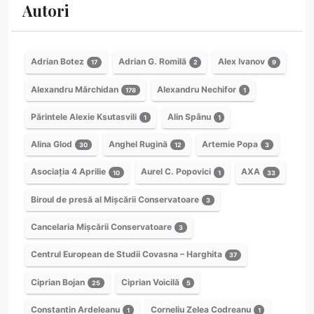
Autori
Adrian Botez
Adrian G. Romilă
Alex Ivanov
17
2
9
Alexandru Mărchidan
Alexandru Nechifor
178
1
Părintele Alexie Ksutasvili
Alin Spânu
1
1
Alina Glod
Anghel Rugină
Artemie Popa
30
12
3
Asociația 4 Aprilie
Aurel C. Popovici
AXA
10
1
33
Biroul de presă al Mișcării Conservatoare
3
Cancelaria Mișcării Conservatoare
3
Centrul European de Studii Covasna – Harghita
37
Ciprian Bojan
Ciprian Voicilă
25
5
Constantin Ardeleanu
Corneliu Zelea Codreanu
1
1