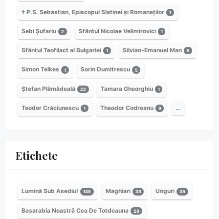
† P.S. Sebastian, Episcopul Slatinei și Romanaților
1
Sebi Șufariu
Sfântul Nicolae Velimirovici
2
1
Sfântul Teofilact al Bulgariei
Silvian-Emanuel Man
1
5
Simon Telkes
Sorin Dumitrescu
1
5
Ștefan Plămădeală
Tamara Gheorghiu
22
1
Teodor Crăciunescu
Theodor Codreanu
…
1
9
Etichete
Lumină Sub Asediu!
Maghiari
Unguri
145
38
35
Basarabia Noastră Cea De Totdeauna
28