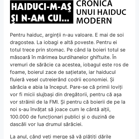
Pentru haiduc, arginții n-au valoare. E mai de soi
dragostea. La iobagi e altă poveste. Pentru ei
totul trece prin stomac. Pe când la boieri totul se
măsoară în mărimea burdihanelor ghiftuite. În
vremuri de sărăcie ca acestea, iobagul este ros de
foame, boierul zace de sațietate, iar haiducul
fluieră vesel cutreierând codrii economiei. Și
sărăcia e abia la început. Pare-se că primii loviți
vor fi micii slujbași din dregătorii, pentru că așa
vor străinii de la FMI. Și pentru că boierii de pe la
noi s-au învățat să joace cum le cântă alții,
100.000 de funcționari publici și o duzină de
dascăli vor lua drumul sărăciei.
La anul, când veți merge să vă plătiți dările