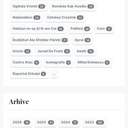
Oglinda Vremii
România Sub Asediu
25
25
Naționalism
Cetatea Creștină
24
22
Haiduci–m–aș Și N–am Cui
Politică
Curs
18
18
17
Învățături Ale Sfinților Părinți
Gyrul
17
14
Istorie
Jurnal De Front
Inedit
14
12
10
Contra Atac
Iconografie
Mihai Eminescu
9
9
9
Raportul Orbului
…
9
Arhive
2026
2025
2024
2023
19
41
17
142