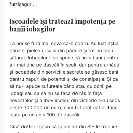
furtișaguri.
Iscoadele își tratează impotența pe
banii iobagilor
La noi se fură mai ceva ca-n codru. Au luat ăștia
până și pielea ursului din pădure și tot nu s-au
săturat. Iobagilor li se spune că nu-s bani pentru
a-i mai ține pe dascăli în școli, dar pentru arnăuții
și iscoadele din serviciile secrete se găsesc bani
pentru hapuri de potență și de constipație. Și ca
să nu-i apuce cufureala când stau cu ochii pe
iobagi sau ca să nu se facă de râs în fața
nevestelor și a ibovnicelor, din vistierie s-au scos
peste 300.000 de euro, cam tot atât cât ar face
leafa pe un an a 100 de dascăli.
Cică doftorii spun că spionilor din SIE le trebuie