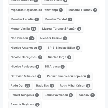
Mircea Dafinoiu
Mircea Eliade
2
1
Mișcarea Națională de Rezistență
Monahul Filotheu
1
2
Monahul Leontie
Monahul Teodot
3
3
Mugur Vasiliu
Muzeul Țăranului Român
63
2
Nae Ionescu
Nichifor Crainic
23
2
Nicolae Antonescu
Î.P.S. Nicolae Bălan
3
2
Nicolae Georgescu
Nicolae Iorga
7
2
Nicolae Paulescu
Nil Arcașu
1
9
Octavian Mihalcea
Petru Demetrescu Popescu
1
1
Radu Gyr
Radu Ilaș
Radu Mihai Crișan
26
4
2
Robert Sungenis
Sabin Pavelescu
saccsiv
1
3
5
Savatie Baștovoi
3