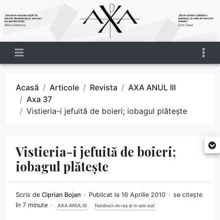
Acasă
Articole
Revista
AXA ANUL III
Axa 37
Vistieria-i jefuită de boieri; iobagul plătește
Vistieria-i jefuită de boieri;
iobagul plătește
Scris de
Ciprian Bojan
Publicat la 16 Aprilie 2010
se citește
în 7 minute
AXA ANUL III
Haiduci–m–aș și n–am cui