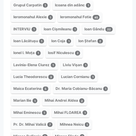
Grupul Carpatin
Icoana din adânc
1
1
Ieromonahul Alexie
Ieromonahul Fotie
1
45
INTERVIU
Ioan Cișmileanu
Ioan Gându
1
1
22
Ioan Lăcătușu
Ion Coja
Ion Ștefan
1
1
2
Ionel I. Moța
Iosif Niculescu
1
2
Lavinia-Elena Ciurez
Liviu Vișan
1
1
Lucia Theodorescu
Lucian Cornianu
3
1
Maica Ecaterina
Dr. Maria Cobianu-Băcanu
5
1
Marian Ilie
Mihai Andrei Aldea
1
2
Mihai Eminescu
Mihai FLOAREA
1
1
Pr. Dr. Mihai Valică
Mihnea Neicu
7
1