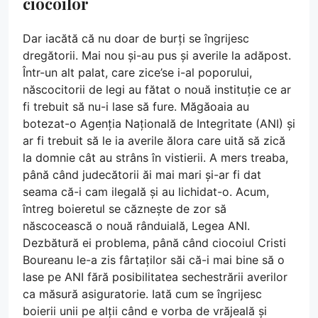
ciocoilor
Dar iacătă că nu doar de burți se îngrijesc
dregătorii. Mai nou și-au pus și averile la adăpost.
Într-un alt palat, care zice’se i-al poporului,
născocitorii de legi au fătat o nouă instituție ce ar
fi trebuit să nu-i lase să fure. Măgăoaia au
botezat-o Agenția Națională de Integritate (ANI) și
ar fi trebuit să le ia averile ălora care uită să zică
la domnie cât au strâns în vistierii. A mers treaba,
până când judecătorii ăi mai mari și-ar fi dat
seama că-i cam ilegală și au lichidat-o. Acum,
întreg boieretul se căznește de zor să
născocească o nouă rânduială, Legea ANI.
Dezbătură ei problema, până când ciocoiul Cristi
Boureanu le-a zis fârtaților săi că-i mai bine să o
lase pe ANI fără posibilitatea sechestrării averilor
ca măsură asiguratorie. Iată cum se îngrijesc
boierii unii pe alții când e vorba de vrăjeală și