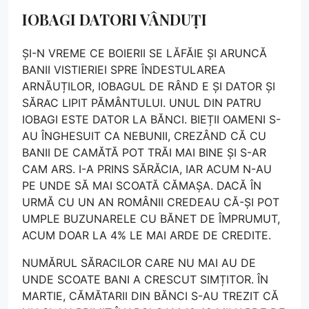
IOBAGI DATORI VÂNDUȚI
ȘI-N VREME CE BOIERII SE LĂFĂIE ȘI ARUNCĂ
BANII VISTIERIEI SPRE ÎNDESTULAREA
ARNĂUȚILOR, IOBAGUL DE RÂND E ȘI DATOR ȘI
SĂRAC LIPIT PĂMÂNTULUI. UNUL DIN PATRU
IOBAGI ESTE DATOR LA BĂNCI. BIEȚII OAMENI S-
AU ÎNGHESUIT CA NEBUNII, CREZÂND CĂ CU
BANII DE CAMĂTĂ POT TRĂI MAI BINE ȘI S-AR
CAM ARS. I-A PRINS SĂRĂCIA, IAR ACUM N-AU
PE UNDE SĂ MAI SCOATĂ CĂMAȘA. DACĂ ÎN
URMĂ CU UN AN ROMÂNII CREDEAU CĂ-ȘI POT
UMPLE BUZUNARELE CU BĂNET DE ÎMPRUMUT,
ACUM DOAR LA 4% LE MAI ARDE DE CREDITE.
NUMĂRUL SĂRACILOR CARE NU MAI AU DE
UNDE SCOATE BANI A CRESCUT SIMȚITOR. ÎN
MARTIE, CĂMĂTARII DIN BĂNCI S-AU TREZIT CĂ