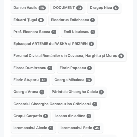
Danion Vasile
DOCUMENT
Dragoș Nicu
26
14
5
Eduard Țugui
Eleodorus Enăchescu
8
1
Prof. Eleonora Becea
Emil Niculescu
1
1
Episcopul ARTEMIE de RASKA și PRIZREN
1
Forumul Civic al Românilor din Covasna, Harghita și Mureș
3
Florea Dumitrescu
Florin Popescu
1
1
Florin Stuparu
George Mihalcea
45
17
George Vrana
Părintele Gheorghe Calciu
1
1
Generalul Gheorghe Cantacuzino Grănicerul
1
Grupul Carpatin
Icoana din adânc
1
1
Ieromonahul Alexie
Ieromonahul Fotie
1
45