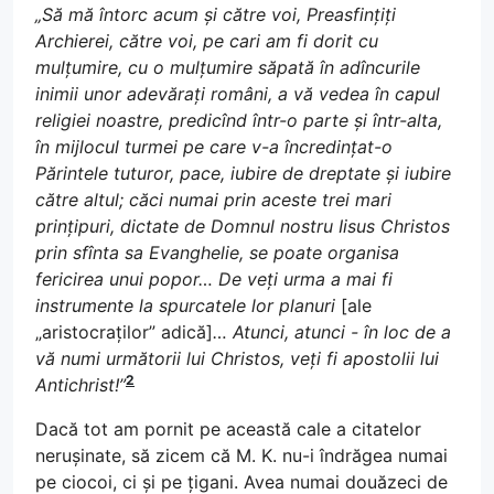
„Să mă întorc acum și către voi, Preasfințiți
Archierei, către voi, pe cari am fi dorit cu
mulțumire, cu o mulțumire săpată în adîncurile
inimii unor adevărați români, a vă vedea în capul
religiei noastre, predicînd într-o parte și într-alta,
în mijlocul turmei pe care v-a încredințat-o
Părintele tuturor, pace, iubire de dreptate și iubire
către altul; căci numai prin aceste trei mari
prințipuri, dictate de Domnul nostru Iisus Christos
prin sfînta sa Evanghelie, se poate organisa
fericirea unui popor… De veți urma a mai fi
instrumente la spurcatele lor planuri
[ale
„aristocraților” adică]
… Atunci, atunci - în loc de a
vă numi următorii lui Christos, veți fi apostolii lui
2
Antichrist!”
Dacă tot am pornit pe această cale a citatelor
nerușinate, să zicem că M. K. nu-i îndrăgea numai
pe ciocoi, ci și pe țigani. Avea numai douăzeci de