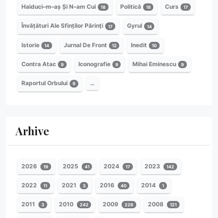
Haiduci–m–aș Și N–am Cui
Politică
Curs
18
18
17
Învățături Ale Sfinților Părinți
Gyrul
17
14
Istorie
Jurnal De Front
Inedit
14
12
10
Contra Atac
Iconografie
Mihai Eminescu
9
9
9
Raportul Orbului
…
9
Arhive
2026
2025
2024
2023
19
41
17
142
2022
2021
2016
2014
11
3
40
1
2011
2010
2009
2008
3
242
226
121