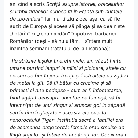
ani cînd a scris
Schiță asupra istoriei, obiceiurilor
și limbii țiganilor cunoscuți în Franța sub numele
de „boemieni”
. Iar mai tîrziu zicea așa, ca să fie
auzit de Europa și aceea să plîngă și să dea niște
„hotărîri” și „recomandări” împotriva barbariei
Românilor (deși – să nu uităm! - sîntem mult
înaintea semnării tratatului de la Lisabona):
„Pe străzile Iașului tinereții mele, am văzut ființe
umane purtînd lanțuri la mîini și picioare, altele cu
cercuri de fier în jurul frunții și încă altele cu zgărzi
de metal la gît. Să fii bătut cu cruzime și să
primești și alte pedepse - cum ar fi înfometarea,
fiind agățat deasupra unui foc ce fumegă, să fii
întemnițat de unul singur și aruncat gol în zăpadă
sau în rîuri înghețate - aceasta era soarta
nenorocitului Țigan. Instituția sacră a familiei era
de asemenea batjocorită: femeile erau smulse de
lîngă soții lor și fetele de la părinții lor. Copiii erau