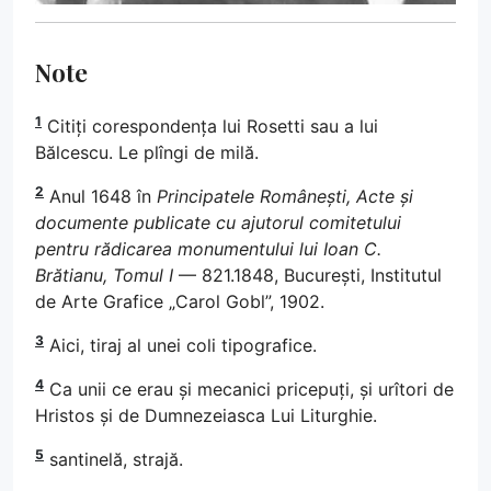
Note
1
Citiți corespondența lui Rosetti sau a lui
Bălcescu. Le plîngi de milă.
2
Anul 1648 în
Principatele Românești, Acte și
documente publicate cu ajutorul comitetului
pentru rădicarea monumentului lui Ioan C.
Brătianu, Tomul I
— 821.1848, București, Institutul
de Arte Grafice „Carol Gobl”, 1902.
3
Aici, tiraj al unei coli tipografice.
4
Ca unii ce erau și mecanici pricepuți, și urîtori de
Hristos și de Dumnezeiasca Lui Liturghie.
5
santinelă, strajă.