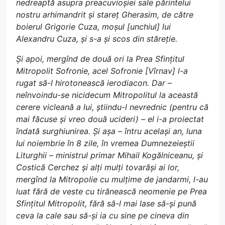
nedreaptă asupra preacuvioșiei sale părintelui
nostru arhimandrit și stareț Gherasim, de către
boierul Grigorie Cuza, moșul [unchiul] lui
Alexandru Cuza, și s-a și scos din stăreție.
Și apoi, mergînd de două ori la Prea Sfințitul
Mitropolit Sofronie, acel Sofronie [Vîrnav] l-a
rugat să-l hirotonească ierodiacon. Dar –
neînvoindu-se nicidecum Mitropolitul la această
cerere vicleană a lui, știindu-l nevrednic (pentru că
mai făcuse și vreo două ucideri) – el i-a proiectat
îndată surghiunirea. Și așa – întru același an, luna
lui noiembrie în 8 zile, în vremea Dumnezeieștii
Liturghii – ministrul primar Mihail Kogălniceanu, și
Costică Cerchez și alți mulți tovarăși ai lor,
mergînd la Mitropolie cu mulțime de jandarmi, l-au
luat fără de veste cu tirănească neomenie pe Prea
Sfințitul Mitropolit, fără să-l mai lase să-și pună
ceva la cale sau să-și ia cu sine pe cineva din