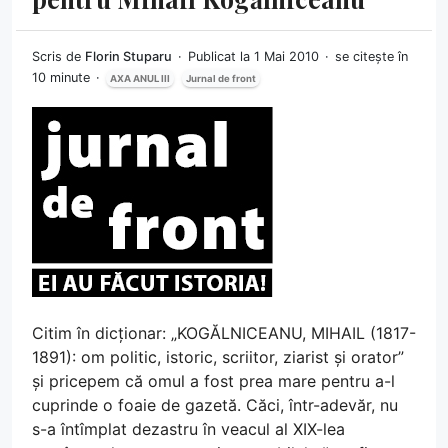
Scris de
Florin Stuparu
Publicat la 1 Mai 2010
se citește în
10 minute
AXA ANUL III
Jurnal de front
Citim în dicționar: „KOGĂLNICEANU, MIHAIL (1817-
1891): om politic, istoric, scriitor, ziarist și orator”
și pricepem că omul a fost prea mare pentru a-l
cuprinde o foaie de gazetă. Căci, într-adevăr, nu
s-a întîmplat dezastru în veacul al XIX-lea