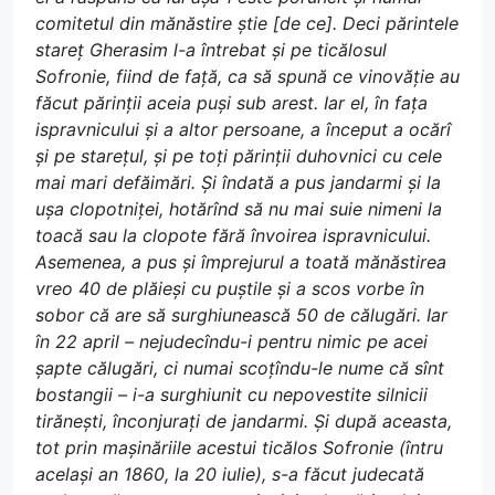
comitetul din mănăstire știe [de ce]. Deci părintele
stareț Gherasim l-a întrebat și pe ticălosul
Sofronie, fiind de față, ca să spună ce vinovăție au
făcut părinții aceia puși sub arest. Iar el, în fața
ispravnicului și a altor persoane, a început a ocărî
și pe starețul, și pe toți părinții duhovnici cu cele
mai mari defăimări. Și îndată a pus jandarmi și la
ușa clopotniței, hotărînd să nu mai suie nimeni la
toacă sau la clopote fără învoirea ispravnicului.
Asemenea, a pus și împrejurul a toată mănăstirea
vreo 40 de plăieși cu puștile și a scos vorbe în
sobor că are să surghiunească 50 de călugări. Iar
în 22 april – nejudecîndu-i pentru nimic pe acei
șapte călugări, ci numai scoțîndu-le nume că sînt
bostangii – i-a surghiunit cu nepovestite silnicii
tirănești, înconjurați de jandarmi. Și după aceasta,
tot prin mașinăriile acestui ticălos Sofronie (întru
același an 1860, la 20 iulie), s-a făcut judecată