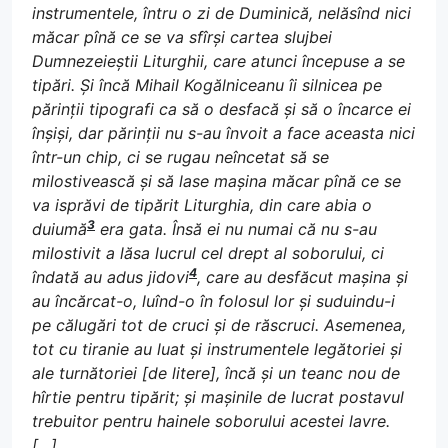
instrumentele, întru o zi de Duminică, nelăsînd nici
măcar pînă ce se va sfîrși cartea slujbei
Dumnezeieștii Liturghii, care atunci începuse a se
tipări. Și încă Mihail Kogălniceanu îi silnicea pe
părinții tipografi ca să o desfacă și să o încarce ei
înșiși, dar părinții nu s-au învoit a face aceasta nici
într-un chip, ci se rugau neîncetat să se
milostivească și să lase mașina măcar pînă ce se
va isprăvi de tipărit Liturghia, din care abia o
3
duiumă
era gata. Însă ei nu numai că nu s-au
milostivit a lăsa lucrul cel drept al soborului, ci
4
îndată au adus jidovi
, care au desfăcut mașina și
au încărcat-o, luînd-o în folosul lor și suduindu-i
pe călugări tot de cruci și de răscruci. Asemenea,
tot cu tiranie au luat și instrumentele legătoriei și
ale turnătoriei [de litere], încă și un teanc nou de
hîrtie pentru tipărit; și mașinile de lucrat postavul
trebuitor pentru hainele soborului acestei lavre.
[…]