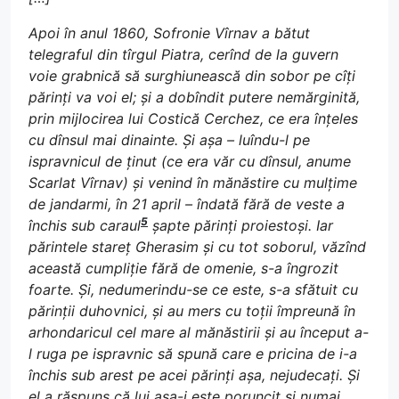
Apoi în anul 1860, Sofronie Vîrnav a bătut
telegraful din tîrgul Piatra, cerînd de la guvern
voie grabnică să surghiunească din sobor pe cîți
părinți va voi el; și a dobîndit putere nemărginită,
prin mijlocirea lui Costică Cerchez, ce era înțeles
cu dînsul mai dinainte. Și așa – luîndu-l pe
ispravnicul de ținut (ce era văr cu dînsul, anume
Scarlat Vîrnav) și venind în mănăstire cu mulțime
de jandarmi, în 21 april – îndată fără de veste a
5
închis sub caraul
șapte părinți proiestoși. Iar
părintele stareț Gherasim și cu tot soborul, văzînd
această cumpliție fără de omenie, s-a îngrozit
foarte. Și, nedumerindu-se ce este, s-a sfătuit cu
părinții duhovnici, și au mers cu toții împreună în
arhondaricul cel mare al mănăstirii și au început a-
l ruga pe ispravnic să spună care e pricina de i-a
închis sub arest pe acei părinți așa, nejudecați. Și
el a răspuns că lui așa-i este poruncit și numai