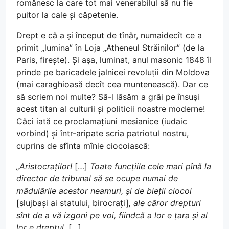
românesc la care tot mai venerabilul să nu fie
puitor la cale și căpetenie.
Drept e că a și început de tînăr, numaidecît ce a
primit „lumina” în Loja „Atheneul Străinilor” (de la
Paris, firește). Și așa, luminat, anul masonic 1848 îl
prinde pe baricadele jalnicei revoluții din Moldova
(mai caraghioasă decît cea muntenească). Dar ce
să scriem noi multe? Să-l lăsăm a grăi pe însuși
acest titan al culturii și politicii noastre moderne!
Căci iată ce proclamațiuni mesianice (iudaic
vorbind) și într-aripate scria patriotul nostru,
cuprins de sfînta mînie ciocoiască:
„Aristocraților!
[…]
Toate funcțiile cele mari pînă la
director de tribunal să se ocupe numai de
mădulările acestor neamuri, și de bieții ciocoi
[slujbași ai statului, birocrați]
, ale căror drepturi
sînt de a vă izgoni pe voi, fiindcă a lor e țara și al
lor e dreptul.
[…]