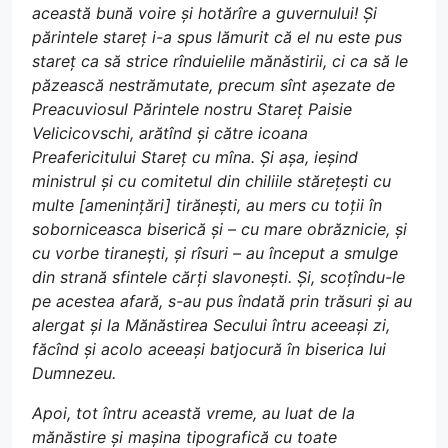
această bună voire și hotărîre a guvernului! Și
părintele stareț i-a spus lămurit că el nu este pus
stareț ca să strice rînduielile mănăstirii, ci ca să le
păzească nestrămutate, precum sînt așezate de
Preacuviosul Părintele nostru Stareț Paisie
Velicicovschi, arătînd și către icoana
Preafericitului Stareț cu mîna. Și așa, ieșind
ministrul și cu comitetul din chiliile stărețești cu
multe [amenințări] tirănești, au mers cu toții în
soborniceasca biserică și – cu mare obrăznicie, și
cu vorbe tiranești, și rîsuri – au început a smulge
din strană sfintele cărți slavonești. Și, scoțîndu-le
pe acestea afară, s-au pus îndată prin trăsuri și au
alergat și la Mănăstirea Secului întru aceeași zi,
făcînd și acolo aceeași batjocură în biserica lui
Dumnezeu.
Apoi, tot întru această vreme, au luat de la
mănăstire și mașina tipografică cu toate