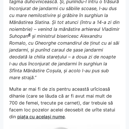
tagma duhovnicească. Și, punîndu-l întru o trăsură
înconjurat de jandarmi cu săbiile scoase, l-au dus
cu mare nemilostivire și grăbire în surghiun la
Mănăstirea Slatina. Și tot atunci (întru a 14-a zi din
noiembrie) – venind la mănăstire arhiereul Vladimir
6
Suhopan
și ministrul bisericesc Alexandru
Romalo, cu Gheorghe comandirul de ținut cu ai săi
jandarmi, și punînd caraul de șase jandarmi
deodată la chilia starețului – a doua zi de noapte
l-au dus înconjurat de jandarmi în surghiun la
Sfînta Mănăstire Coșula, și acolo l-au pus sub
mare strajă.”
Multe ar mai fi de zis pentru această urîcioasă
dihanie (care se lăuda că ar fi avut mai mult de
700 de femei, trecute pe carnet), dar trebuie să
facem loc pozelor acelei deosebit de urîte statui
din
piața cu același nume
.