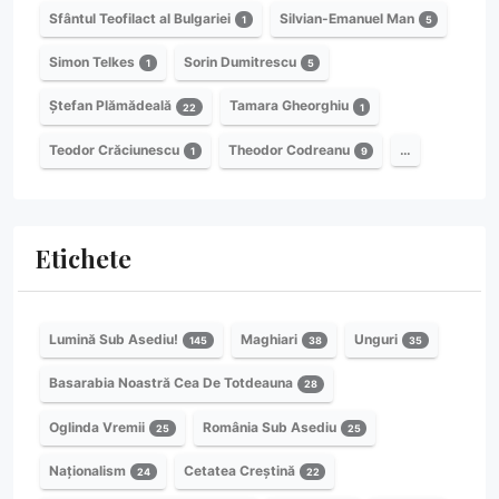
Sfântul Teofilact al Bulgariei
Silvian-Emanuel Man
1
5
Simon Telkes
Sorin Dumitrescu
1
5
Ștefan Plămădeală
Tamara Gheorghiu
22
1
Teodor Crăciunescu
Theodor Codreanu
…
1
9
Etichete
Lumină Sub Asediu!
Maghiari
Unguri
145
38
35
Basarabia Noastră Cea De Totdeauna
28
Oglinda Vremii
România Sub Asediu
25
25
Naționalism
Cetatea Creștină
24
22