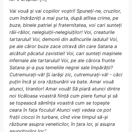
Vai vouă și vai copiilor voștri! Spuneți-ne, cruzilor,
cum îndrăzniți a mai purta, după atîtea crime, pe
buze, binele patriei și fraternitatea, voi cari sunteți
răii-răilor, nelegiuiții-nelegiuiților! Voi, creaturile
tartarului! Voi, demonii din adîncurile iadului! Voi,
pe ale căror buze zace otravă din care Satana a
alcătuit păcatul zavistiei! Voi, cari sunteți mașinele
infernale ale tartarului! Voi, pe ale cărora frunte
Satana și-a pus temeliile negrei sale împărății?
Cutremurați-vă! Și iarăși zic, cutremurați-vă! - căci
puțin încă și ora răzbunării va bate. Amar vouă
atunci, tiranilor! Amar vouă! Să piară atunci dintre
noi ticăloasa voastră ființă cum piere fumul și să
se topească sămînța voastră cum se topește
ceara în fața focului! Atunci veți vedea ce pot
frații ciocoi în turbare, cînd vine timpul să-și
răzbune asupra veneticilor, în țara lor, și asupra
asupritorilor lor.”