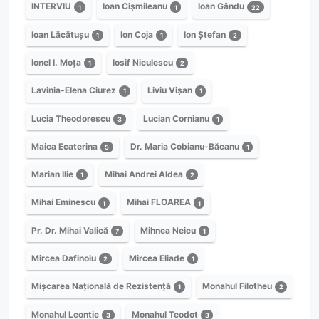
INTERVIU
Ioan Cișmileanu
Ioan Gându
1
1
22
Ioan Lăcătușu
Ion Coja
Ion Ștefan
1
1
2
Ionel I. Moța
Iosif Niculescu
1
2
Lavinia-Elena Ciurez
Liviu Vișan
1
1
Lucia Theodorescu
Lucian Cornianu
3
1
Maica Ecaterina
Dr. Maria Cobianu-Băcanu
5
1
Marian Ilie
Mihai Andrei Aldea
1
2
Mihai Eminescu
Mihai FLOAREA
1
1
Pr. Dr. Mihai Valică
Mihnea Neicu
7
1
Mircea Dafinoiu
Mircea Eliade
2
1
Mișcarea Națională de Rezistență
Monahul Filotheu
1
2
Monahul Leontie
Monahul Teodot
3
3