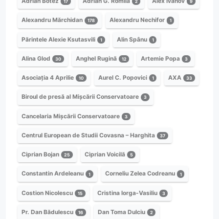
Adrian Botez
Adrian G. Romilă
Alex Ivanov
17
2
9
Alexandru Mărchidan
Alexandru Nechifor
178
1
Părintele Alexie Ksutasvili
Alin Spânu
1
1
Alina Glod
Anghel Rugină
Artemie Popa
30
12
3
Asociația 4 Aprilie
Aurel C. Popovici
AXA
10
1
33
Biroul de presă al Mișcării Conservatoare
3
Cancelaria Mișcării Conservatoare
3
Centrul European de Studii Covasna – Harghita
37
Ciprian Bojan
Ciprian Voicilă
25
5
Constantin Ardeleanu
Corneliu Zelea Codreanu
1
1
Costion Nicolescu
Cristina Iorga-Vasiliu
15
3
Pr. Dan Bădulescu
Dan Toma Dulciu
16
2