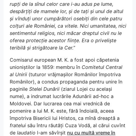
rupți de la sînul celor care i-au adus pe lume,
despărțiți de mamele lor, și de tați și unul de altul
și vînduți unor cumpărători osebiți din cele patru
colțuri ale României, ca vitele. Nici umanitatea, nici
sentimentul religios, nici măcar dreptul civil nu le
oferea protecție acestor ființe. Era o priveliște
teribilă și strigătoare la Cer.”
Comisarul european M. K. a fost apoi căpetenia
unioniștilor la 1859: membru în
Comitetul Central
al Unirii
(tuturor vrăjmașilor Românilor împotriva
Românilor), a condus propaganda pentru unire în
paginile
Stelei Dunării
(ziarul Lojei cu același
nume), a indrumat lucrările Adunării ad-hoc a
Moldovei. Dar lucrarea cea mai vrednică de
pomenire a lui M. K. este, fără îndoială, aceea
împotriva Bisericii lui Hristos, ca mînă dreaptă a
fratelui
său întru răutăți Cuza Vodă, al cărui cuvînt
de
laudatio
l-am săvîrșit
nu cu multă vreme în