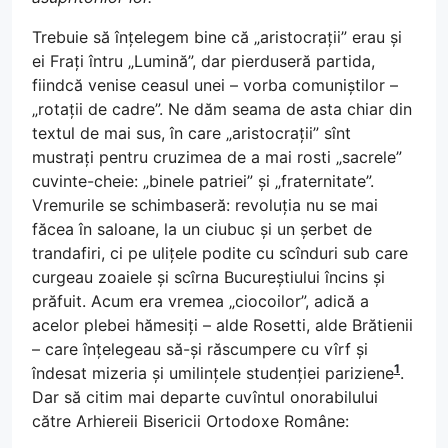
Trebuie să înțelegem bine că „aristocrații” erau și
ei Frați întru „Lumină”, dar pierduseră partida,
fiindcă venise ceasul unei – vorba comuniștilor –
„rotații de cadre”. Ne dăm seama de asta chiar din
textul de mai sus, în care „aristocrații” sînt
mustrați pentru cruzimea de a mai rosti „sacrele”
cuvinte-cheie: „binele patriei” și „fraternitate”.
Vremurile se schimbaseră: revoluția nu se mai
făcea în saloane, la un ciubuc și un șerbet de
trandafiri, ci pe ulițele podite cu scînduri sub care
curgeau zoaiele și scîrna Bucureștiului încins și
prăfuit. Acum era vremea „ciocoilor”, adică a
acelor plebei hămesiți – alde Rosetti, alde Brătienii
– care înțelegeau să-și răscumpere cu vîrf și
1
îndesat mizeria și umilințele studenției pariziene
.
Dar să citim mai departe cuvîntul onorabilului
către Arhiereii Bisericii Ortodoxe Române: