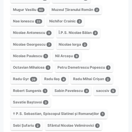
Mugur Vasiliu
Muzeul Țăranului Român
63
2
Nae Ionescu
Nichifor Crainic
23
2
Nicolae Antonescu
Î.P.S. Nicolae Bălan
3
2
Nicolae Georgescu
Nicolae Iorga
7
2
Nicolae Paulescu
Nil Arcașu
1
9
Octavian Mihalcea
Petru Demetrescu Popescu
1
1
Radu Gyr
Radu Ilaș
Radu Mihai Crișan
26
4
2
Robert Sungenis
Sabin Pavelescu
saccsiv
1
3
5
Savatie Baștovoi
3
† P.S. Sebastian, Episcopul Slatinei și Romanaților
1
Sebi Șufariu
Sfântul Nicolae Velimirovici
2
1