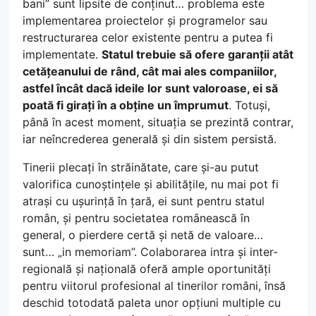
bani” sunt lipsite de conținut… problema este
implementarea proiectelor și programelor sau
restructurarea celor existente pentru a putea fi
implementate.
Statul trebuie să ofere garanții atât
cetățeanului de rând, cât mai ales companiilor,
astfel încât dacă ideile lor sunt valoroase, ei să
poată fi girați în a obține un împrumut
. Totuși,
până în acest moment, situația se prezintă contrar,
iar neîncrederea generală și din sistem persistă.
Tinerii plecați în străinătate, care și-au putut
valorifica cunoștințele și abilitățile, nu mai pot fi
atrași cu ușurință în țară, ei sunt pentru statul
român, și pentru societatea românească în
general, o pierdere certă și netă de valoare…
sunt… „in memoriam”. Colaborarea intra și inter-
regională și națională oferă ample oportunități
pentru viitorul profesional al tinerilor români, însă
deschid totodată paleta unor opțiuni multiple cu