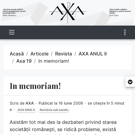
Acasă
Articole
Revista
AXA ANUL II
Axa 19
In memoriam!
In memoriam!
Scris de
AXA
Publicat la 16 Iunie 2009
se citește în 5 minut
e
AXA ANUL II
România sub asediu
Asistăm tot mai des la dezbateri privind starea
societății românești, se ridică probleme, există