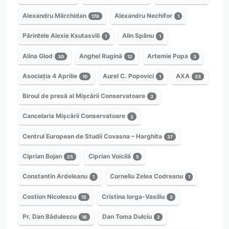
Alexandru Mărchidan
Alexandru Nechifor
178
1
Părintele Alexie Ksutasvili
Alin Spânu
1
1
Alina Glod
Anghel Rugină
Artemie Popa
30
12
3
Asociația 4 Aprilie
Aurel C. Popovici
AXA
10
1
33
Biroul de presă al Mișcării Conservatoare
3
Cancelaria Mișcării Conservatoare
3
Centrul European de Studii Covasna – Harghita
37
Ciprian Bojan
Ciprian Voicilă
25
5
Constantin Ardeleanu
Corneliu Zelea Codreanu
1
1
Costion Nicolescu
Cristina Iorga-Vasiliu
15
3
Pr. Dan Bădulescu
Dan Toma Dulciu
16
2