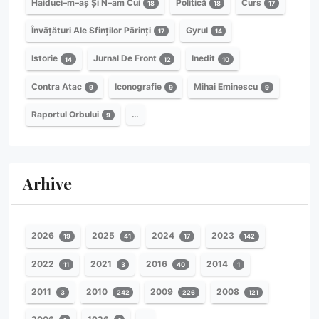
Haiduci–m–aș Și N–am Cui
Politică
Curs
18
18
17
Învățături Ale Sfinților Părinți
Gyrul
17
14
Istorie
Jurnal De Front
Inedit
14
12
10
Contra Atac
Iconografie
Mihai Eminescu
9
9
9
Raportul Orbului
…
9
Arhive
2026
2025
2024
2023
19
41
17
142
2022
2021
2016
2014
11
3
40
1
2011
2010
2009
2008
3
242
226
121