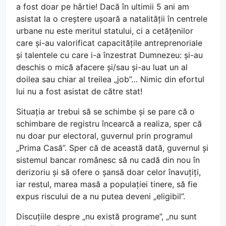
a fost doar pe hârtie! Dacă în ultimii 5 ani am
asistat la o creștere ușoară a natalității în centrele
urbane nu este meritul statului, ci a cetățenilor
care și-au valorificat capacitățile antreprenoriale
și talentele cu care i-a înzestrat Dumnezeu: și-au
deschis o mică afacere și/sau și-au luat un al
doilea sau chiar al treilea „job”… Nimic din efortul
lui nu a fost asistat de către stat!
Situația ar trebui să se schimbe și se pare că o
schimbare de registru încearcă a realiza, sper că
nu doar pur electoral, guvernul prin programul
„Prima Casă”. Sper că de această dată, guvernul și
sistemul bancar românesc să nu cadă din nou în
derizoriu și să ofere o șansă doar celor înavuțiți,
iar restul, marea masă a populației tinere, să fie
expus riscului de a nu putea deveni „eligibil”.
Discuțiile despre „nu există programe”, „nu sunt