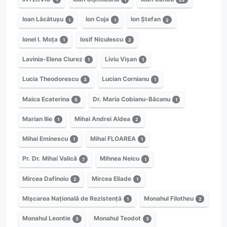
Ioan Lăcătușu
Ion Coja
Ion Ștefan
1
1
2
Ionel I. Moța
Iosif Niculescu
1
2
Lavinia-Elena Ciurez
Liviu Vișan
1
1
Lucia Theodorescu
Lucian Cornianu
3
1
Maica Ecaterina
Dr. Maria Cobianu-Băcanu
5
1
Marian Ilie
Mihai Andrei Aldea
1
2
Mihai Eminescu
Mihai FLOAREA
1
1
Pr. Dr. Mihai Valică
Mihnea Neicu
7
1
Mircea Dafinoiu
Mircea Eliade
2
1
Mișcarea Națională de Rezistență
Monahul Filotheu
1
2
Monahul Leontie
Monahul Teodot
3
3