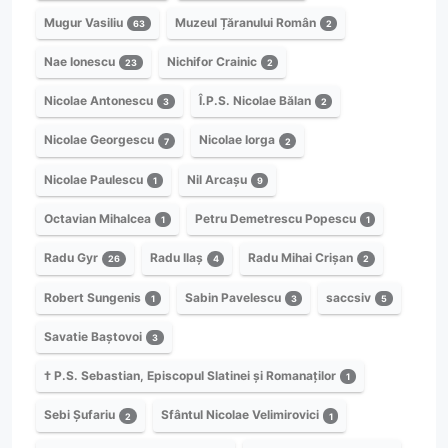
Mugur Vasiliu
Muzeul Țăranului Român
63
2
Nae Ionescu
Nichifor Crainic
23
2
Nicolae Antonescu
Î.P.S. Nicolae Bălan
3
2
Nicolae Georgescu
Nicolae Iorga
7
2
Nicolae Paulescu
Nil Arcașu
1
9
Octavian Mihalcea
Petru Demetrescu Popescu
1
1
Radu Gyr
Radu Ilaș
Radu Mihai Crișan
26
4
2
Robert Sungenis
Sabin Pavelescu
saccsiv
1
3
5
Savatie Baștovoi
3
† P.S. Sebastian, Episcopul Slatinei și Romanaților
1
Sebi Șufariu
Sfântul Nicolae Velimirovici
2
1