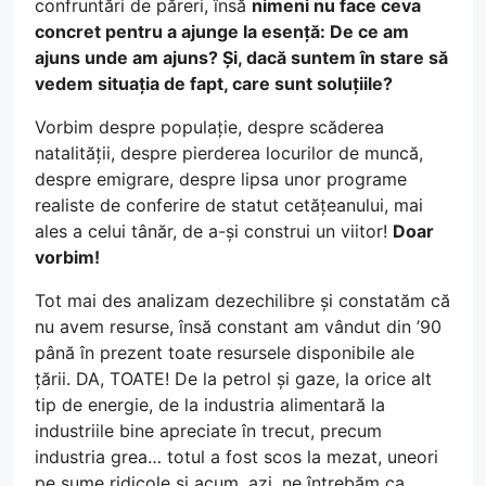
confruntări de păreri, însă
nimeni nu face ceva
concret pentru a ajunge la esență: De ce am
ajuns unde am ajuns? Și, dacă suntem în stare să
vedem situația de fapt, care sunt soluțiile?
Vorbim despre populație, despre scăderea
natalității, despre pierderea locurilor de muncă,
despre emigrare, despre lipsa unor programe
realiste de conferire de statut cetățeanului, mai
ales a celui tânăr, de a-și construi un viitor!
Doar
vorbim!
Tot mai des analizam dezechilibre și constatăm că
nu avem resurse, însă constant am vândut din ’90
până în prezent toate resursele disponibile ale
țării. DA, TOATE! De la petrol și gaze, la orice alt
tip de energie, de la industria alimentară la
industriile bine apreciate în trecut, precum
industria grea… totul a fost scos la mezat, uneori
pe sume ridicole și acum, azi, ne întrebăm ca