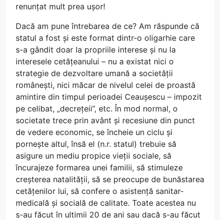
renunțat mult prea ușor!
Dacă am pune întrebarea de ce? Am răspunde că
statul a fost și este format dintr-o oligarhie care
s-a gândit doar la propriile interese și nu la
interesele cetățeanului – nu a existat nici o
strategie de dezvoltare umană a societății
românești, nici măcar de nivelul celei de proastă
amintire din timpul perioadei Ceaușescu – impozit
pe celibat, „decrețeii”, etc. În mod normal, o
societate trece prin avânt și recesiune din punct
de vedere economic, se încheie un ciclu și
pornește altul, însă el (n.r. statul) trebuie să
asigure un mediu propice vieții sociale, să
încurajeze formarea unei familii, să stimuleze
creșterea natalității, să se preocupe de bunăstarea
cetățenilor lui, să confere o asistență sanitar-
medicală și socială de calitate. Toate acestea nu
s-au făcut în ultimii 20 de ani sau dacă s-au făcut