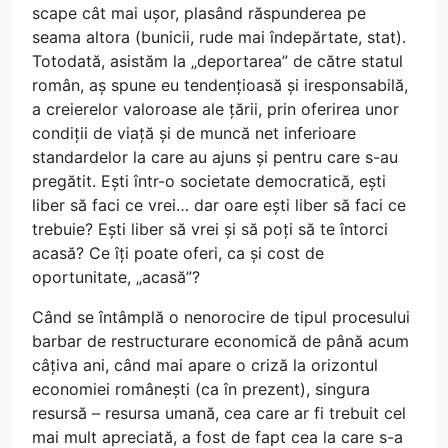
scape cât mai ușor, plasând răspunderea pe
seama altora (bunicii, rude mai îndepărtate, stat).
Totodată, asistăm la „deportarea” de către statul
român, aș spune eu tendențioasă și iresponsabilă,
a creierelor valoroase ale țării, prin oferirea unor
condiții de viață și de muncă net inferioare
standardelor la care au ajuns și pentru care s-au
pregătit. Ești într-o societate democratică, ești
liber să faci ce vrei… dar oare ești liber să faci ce
trebuie? Ești liber să vrei și să poți să te întorci
acasă? Ce îți poate oferi, ca și cost de
oportunitate, „acasă”?
Când se întâmplă o nenorocire de tipul procesului
barbar de restructurare economică de până acum
câțiva ani, când mai apare o criză la orizontul
economiei românești (ca în prezent), singura
resursă – resursa umană, cea care ar fi trebuit cel
mai mult apreciată, a fost de fapt cea la care s-a