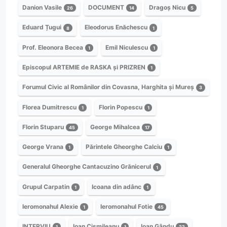
Danion Vasile
DOCUMENT
Dragoș Nicu
26
14
5
Eduard Țugui
Eleodorus Enăchescu
8
1
Prof. Eleonora Becea
Emil Niculescu
1
1
Episcopul ARTEMIE de RASKA și PRIZREN
1
Forumul Civic al Românilor din Covasna, Harghita și Mureș
3
Florea Dumitrescu
Florin Popescu
1
1
Florin Stuparu
George Mihalcea
45
17
George Vrana
Părintele Gheorghe Calciu
1
1
Generalul Gheorghe Cantacuzino Grănicerul
1
Grupul Carpatin
Icoana din adânc
1
1
Ieromonahul Alexie
Ieromonahul Fotie
1
45
INTERVIU
Ioan Cișmileanu
Ioan Gându
1
1
22