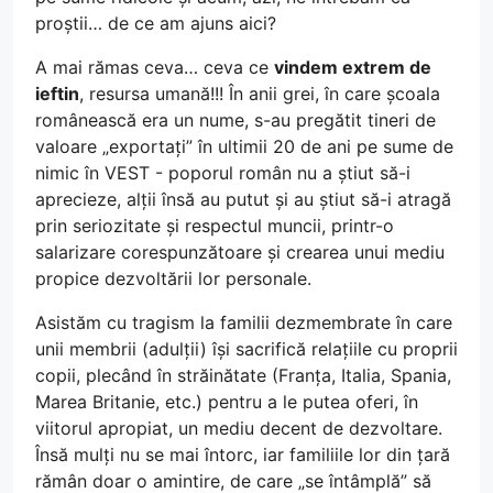
proștii… de ce am ajuns aici?
A mai rămas ceva… ceva ce
vindem extrem de
ieftin
, resursa umană!!! În anii grei, în care școala
românească era un nume, s-au pregătit tineri de
valoare „exportați” în ultimii 20 de ani pe sume de
nimic în VEST - poporul român nu a știut să-i
aprecieze, alții însă au putut și au știut să-i atragă
prin seriozitate și respectul muncii, printr-o
salarizare corespunzătoare și crearea unui mediu
propice dezvoltării lor personale.
Asistăm cu tragism la familii dezmembrate în care
unii membrii (adulții) își sacrifică relațiile cu proprii
copii, plecând în străinătate (Franța, Italia, Spania,
Marea Britanie, etc.) pentru a le putea oferi, în
viitorul apropiat, un mediu decent de dezvoltare.
Însă mulți nu se mai întorc, iar familiile lor din țară
rămân doar o amintire, de care „se întâmplă” să