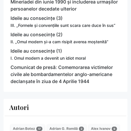
Mineriadei din iunie 1990 și includerea urmașilor
persoanelor decedate ulterior
Ideile au consecințe (3)
III. „Formele și convențiile sunt scara care duce în sus”
Ideile au consecințe (2)
II. „Omul modern și-a cam risipit averea moștenită”
Ideile au consecințe (1)
I. Omul modern a devenit un idiot moral
Comunicat de presă: Comemorarea victimelor
civile ale bombardamentelor anglo-americane
declanșate în ziua de 4 Aprilie 1944
Autori
Adrian Botez
Adrian G. Romilă
Alex Ivanov
17
2
9