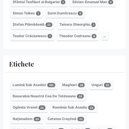
Sfântul Teofilact al Bulgariei
Silvian-Emanuel Man
1
5
Simon Telkes
Sorin Dumitrescu
1
5
Ștefan Plămădeală
Tamara Gheorghiu
22
1
Teodor Crăciunescu
Theodor Codreanu
…
1
9
Etichete
Lumină Sub Asediu!
Maghiari
Unguri
145
38
35
Basarabia Noastră Cea De Totdeauna
28
Oglinda Vremii
România Sub Asediu
25
25
Naționalism
Cetatea Creștină
24
22