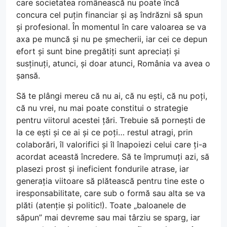
care societatea românească nu poate încă
concura cel puțin financiar și aș îndrăzni să spun
și profesional. În momentul în care valoarea se va
axa pe muncă și nu pe șmecherii, iar cei ce depun
efort și sunt bine pregătiți sunt apreciați și
susținuți, atunci, și doar atunci, România va avea o
șansă.
Să te plângi mereu că nu ai, că nu ești, că nu poți,
că nu vrei, nu mai poate constitui o strategie
pentru viitorul acestei țări. Trebuie să pornești de
la ce ești și ce ai și ce poți… restul atragi, prin
colaborări, îl valorifici și îl înapoiezi celui care ți-a
acordat această încredere. Să te împrumuți azi, să
plasezi prost și ineficient fondurile atrase, iar
generația viitoare să plătească pentru tine este o
iresponsabilitate, care sub o formă sau alta se va
plăti (atenție și politic!). Toate „baloanele de
săpun” mai devreme sau mai târziu se sparg, iar