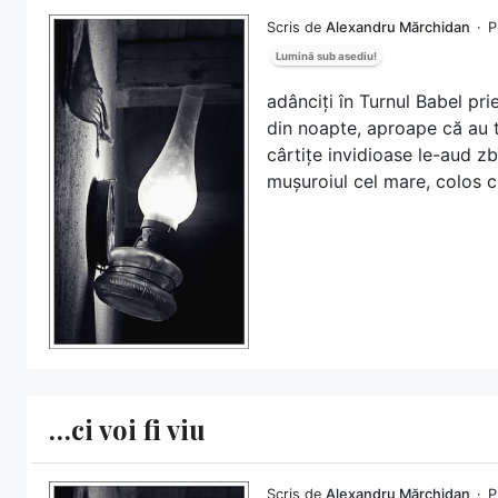
Scris de
Alexandru Mărchidan
P
Lumină sub asediu!
adânciți în Turnul Babel prie
din noapte, aproape că au t
cârtițe invidioase le-aud z
mușuroiul cel mare, colos cr
…ci voi fi viu
Scris de
Alexandru Mărchidan
P