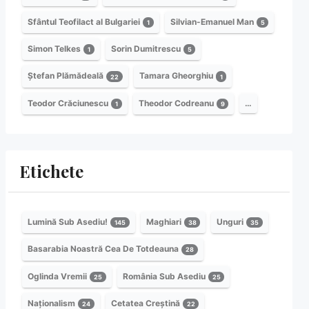
Sfântul Teofilact al Bulgariei
Silvian-Emanuel Man
1
5
Simon Telkes
Sorin Dumitrescu
1
5
Ștefan Plămădeală
Tamara Gheorghiu
22
1
Teodor Crăciunescu
Theodor Codreanu
…
1
9
Etichete
Lumină Sub Asediu!
Maghiari
Unguri
145
38
35
Basarabia Noastră Cea De Totdeauna
28
Oglinda Vremii
România Sub Asediu
25
25
Naționalism
Cetatea Creștină
24
22