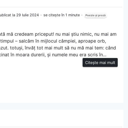
ublicat la 29 Iulie 2024
se citește în 1 minute
Poezie și proză
dată mă credeam priceput! nu mai știu nimic, nu mai am
 timpul – salcâm în mijlocul câmpiei, aproape orb,
ut. totuși, învăț tot mai mult să nu mă mai tem: când
nat în moara durerii, și numele meu era scris în...
Citește mai mult