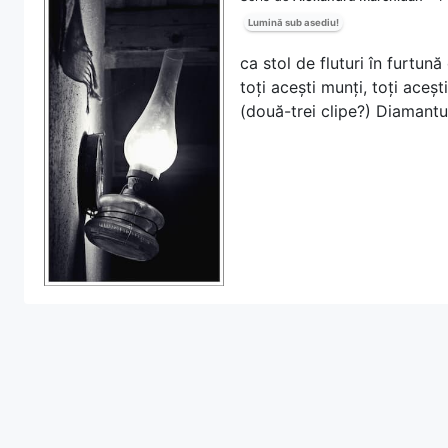
Lumină sub asediu!
ca stol de fluturi în furtun
toți acești munți, toți acești
(două-trei clipe?) Diamantu