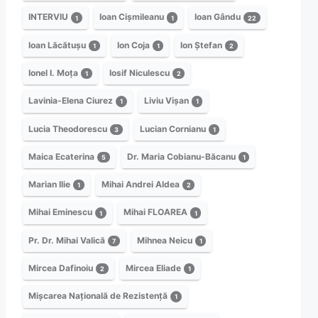
INTERVIU
Ioan Cișmileanu
Ioan Gându
1
1
22
Ioan Lăcătușu
Ion Coja
Ion Ștefan
1
1
2
Ionel I. Moța
Iosif Niculescu
1
2
Lavinia-Elena Ciurez
Liviu Vișan
1
1
Lucia Theodorescu
Lucian Cornianu
3
1
Maica Ecaterina
Dr. Maria Cobianu-Băcanu
5
1
Marian Ilie
Mihai Andrei Aldea
1
2
Mihai Eminescu
Mihai FLOAREA
1
1
Pr. Dr. Mihai Valică
Mihnea Neicu
7
1
Mircea Dafinoiu
Mircea Eliade
2
1
Mișcarea Națională de Rezistență
1