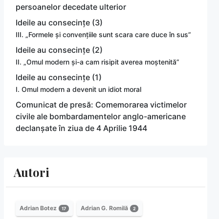
persoanelor decedate ulterior
Ideile au consecințe (3)
III. „Formele și convențiile sunt scara care duce în sus”
Ideile au consecințe (2)
II. „Omul modern și-a cam risipit averea moștenită”
Ideile au consecințe (1)
I. Omul modern a devenit un idiot moral
Comunicat de presă: Comemorarea victimelor
civile ale bombardamentelor anglo-americane
declanșate în ziua de 4 Aprilie 1944
Autori
Adrian Botez
Adrian G. Romilă
17
2