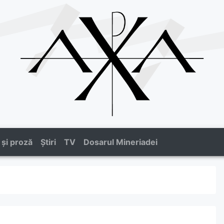
 și proză
Știri
TV
Dosarul Mineriadei