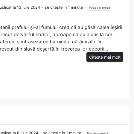
ublicat la 13 Iulie 2024
se citește în 1 minute
Poezie și proză
tenii prafului și-ai fumului cred că au găsit calea ieșirii
recut de vârful norilor, aproape că au ajuns la cer
baterea, simt așezarea harnică a cărămizilor în
escut din slavă deșartă în trecerea lor cocorii...
Citește mai mult
ublicat la 6 Iulie 2024
se citește în 1 minute
Poezie și proză