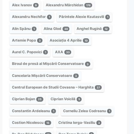
Alex Ivanov
Alexandru Mărchidan
9
178
Alexandru Nechifor
Părintele Alexie Ksutasvili
1
1
Alin Spânu
Alina Glod
Anghel Rugină
1
30
12
Artemie Popa
Asociația 4 Aprilie
3
10
Aurel C. Popovici
AXA
1
33
Biroul de presă al Mișcării Conservatoare
3
Cancelaria Mișcării Conservatoare
3
Centrul European de Studii Covasna – Harghita
37
Ciprian Bojan
Ciprian Voicilă
25
5
Constantin Ardeleanu
Corneliu Zelea Codreanu
1
1
Costion Nicolescu
Cristina Iorga-Vasiliu
15
3