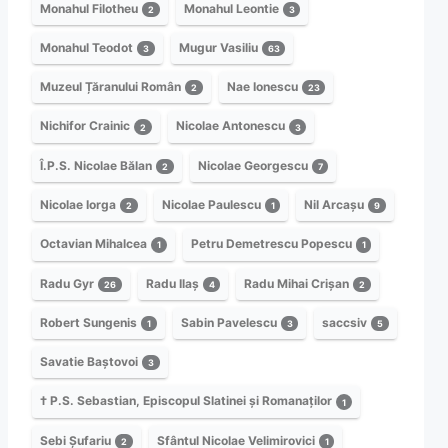
Monahul Filotheu
Monahul Leontie
2
3
Monahul Teodot
Mugur Vasiliu
3
63
Muzeul Țăranului Român
Nae Ionescu
2
23
Nichifor Crainic
Nicolae Antonescu
2
3
Î.P.S. Nicolae Bălan
Nicolae Georgescu
2
7
Nicolae Iorga
Nicolae Paulescu
Nil Arcașu
2
1
9
Octavian Mihalcea
Petru Demetrescu Popescu
1
1
Radu Gyr
Radu Ilaș
Radu Mihai Crișan
26
4
2
Robert Sungenis
Sabin Pavelescu
saccsiv
1
3
5
Savatie Baștovoi
3
† P.S. Sebastian, Episcopul Slatinei și Romanaților
1
Sebi Șufariu
Sfântul Nicolae Velimirovici
2
1