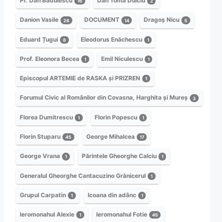
Pr. Dan Bădulescu
Dan Toma Dulciu
16
2
Danion Vasile
DOCUMENT
Dragoș Nicu
26
14
5
Eduard Țugui
Eleodorus Enăchescu
8
1
Prof. Eleonora Becea
Emil Niculescu
1
1
Episcopul ARTEMIE de RASKA și PRIZREN
1
Forumul Civic al Românilor din Covasna, Harghita și Mureș
3
Florea Dumitrescu
Florin Popescu
1
1
Florin Stuparu
George Mihalcea
45
17
George Vrana
Părintele Gheorghe Calciu
1
1
Generalul Gheorghe Cantacuzino Grănicerul
1
Grupul Carpatin
Icoana din adânc
1
1
Ieromonahul Alexie
Ieromonahul Fotie
1
45