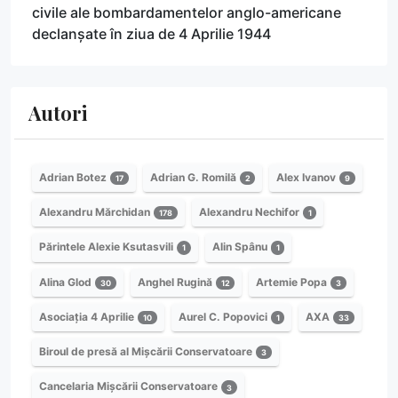
civile ale bombardamentelor anglo-americane
declanșate în ziua de 4 Aprilie 1944
Autori
Adrian Botez
Adrian G. Romilă
Alex Ivanov
17
2
9
Alexandru Mărchidan
Alexandru Nechifor
178
1
Părintele Alexie Ksutasvili
Alin Spânu
1
1
Alina Glod
Anghel Rugină
Artemie Popa
30
12
3
Asociația 4 Aprilie
Aurel C. Popovici
AXA
10
1
33
Biroul de presă al Mișcării Conservatoare
3
Cancelaria Mișcării Conservatoare
3