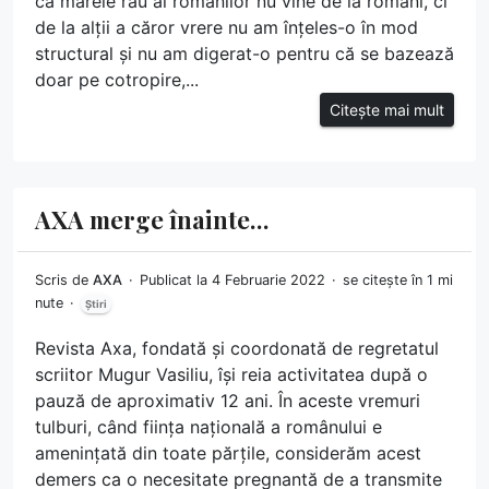
că marele rău al românilor nu vine de la români, ci
de la alții a căror vrere nu am înțeles-o în mod
structural și nu am digerat-o pentru că se bazează
doar pe cotropire,...
Citește mai mult
AXA merge înainte…
Scris de
AXA
Publicat la 4 Februarie 2022
se citește în 1 mi
nute
Știri
Revista Axa, fondată și coordonată de regretatul
scriitor Mugur Vasiliu, își reia activitatea după o
pauză de aproximativ 12 ani. În aceste vremuri
tulburi, când ființa națională a românului e
amenințată din toate părțile, considerăm acest
demers ca o necesitate pregnantă de a transmite