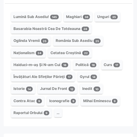
Lumină Sub Asediu!
Maghiari
Unguri
145
38
35
Basarabia Noastră Cea De Totdeauna
28
Oglinda Vremii
România Sub Asediu
25
25
Naționalism
Cetatea Creștină
24
22
Haiduci–m–aș Și N–am Cui
Politică
Curs
18
18
17
Învățături Ale Sfinților Părinți
Gyrul
17
14
Istorie
Jurnal De Front
Inedit
14
12
10
Contra Atac
Iconografie
Mihai Eminescu
9
9
9
Raportul Orbului
…
9