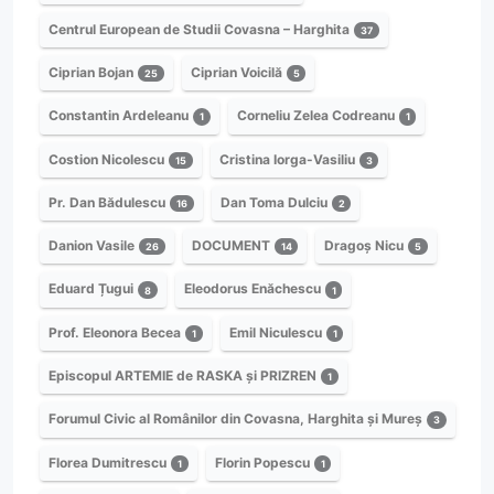
Centrul European de Studii Covasna – Harghita
37
Ciprian Bojan
Ciprian Voicilă
25
5
Constantin Ardeleanu
Corneliu Zelea Codreanu
1
1
Costion Nicolescu
Cristina Iorga-Vasiliu
15
3
Pr. Dan Bădulescu
Dan Toma Dulciu
16
2
Danion Vasile
DOCUMENT
Dragoș Nicu
26
14
5
Eduard Țugui
Eleodorus Enăchescu
8
1
Prof. Eleonora Becea
Emil Niculescu
1
1
Episcopul ARTEMIE de RASKA și PRIZREN
1
Forumul Civic al Românilor din Covasna, Harghita și Mureș
3
Florea Dumitrescu
Florin Popescu
1
1