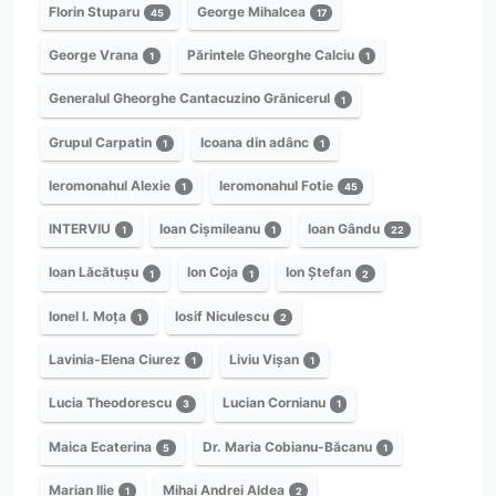
Florin Stuparu
George Mihalcea
45
17
George Vrana
Părintele Gheorghe Calciu
1
1
Generalul Gheorghe Cantacuzino Grănicerul
1
Grupul Carpatin
Icoana din adânc
1
1
Ieromonahul Alexie
Ieromonahul Fotie
1
45
INTERVIU
Ioan Cișmileanu
Ioan Gându
1
1
22
Ioan Lăcătușu
Ion Coja
Ion Ștefan
1
1
2
Ionel I. Moța
Iosif Niculescu
1
2
Lavinia-Elena Ciurez
Liviu Vișan
1
1
Lucia Theodorescu
Lucian Cornianu
3
1
Maica Ecaterina
Dr. Maria Cobianu-Băcanu
5
1
Marian Ilie
Mihai Andrei Aldea
1
2