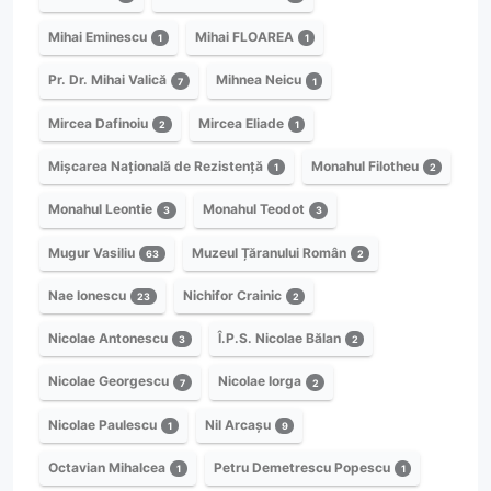
Mihai Eminescu
Mihai FLOAREA
1
1
Pr. Dr. Mihai Valică
Mihnea Neicu
7
1
Mircea Dafinoiu
Mircea Eliade
2
1
Mișcarea Națională de Rezistență
Monahul Filotheu
1
2
Monahul Leontie
Monahul Teodot
3
3
Mugur Vasiliu
Muzeul Țăranului Român
63
2
Nae Ionescu
Nichifor Crainic
23
2
Nicolae Antonescu
Î.P.S. Nicolae Bălan
3
2
Nicolae Georgescu
Nicolae Iorga
7
2
Nicolae Paulescu
Nil Arcașu
1
9
Octavian Mihalcea
Petru Demetrescu Popescu
1
1