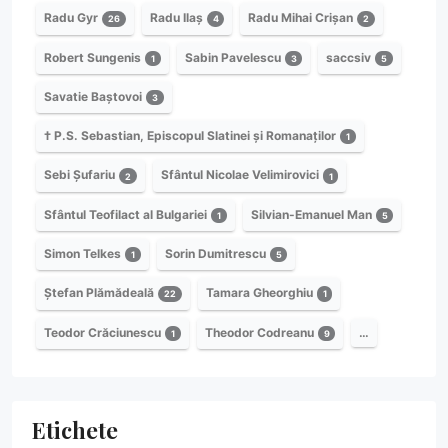
Radu Gyr
Radu Ilaș
Radu Mihai Crișan
26
4
2
Robert Sungenis
Sabin Pavelescu
saccsiv
1
3
5
Savatie Baștovoi
3
† P.S. Sebastian, Episcopul Slatinei și Romanaților
1
Sebi Șufariu
Sfântul Nicolae Velimirovici
2
1
Sfântul Teofilact al Bulgariei
Silvian-Emanuel Man
1
5
Simon Telkes
Sorin Dumitrescu
1
5
Ștefan Plămădeală
Tamara Gheorghiu
22
1
Teodor Crăciunescu
Theodor Codreanu
…
1
9
Etichete