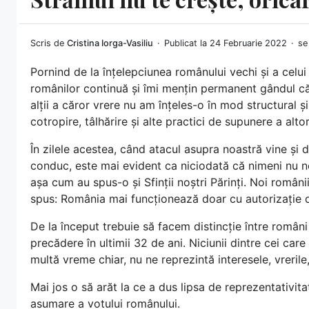
Scris de
Cristina Iorga-Vasiliu
Publicat la 24 Februarie 2022
se 
Pornind de la înțelepciunea românului vechi și a celu
românilor continuă și îmi mențin permanent gândul că 
alții a căror vrere nu am înțeles-o în mod structural
cotropire, tâlhărire și alte practici de supunere a alt
În zilele acestea, când atacul asupra noastră vine și d
conduc, este mai evident ca niciodată că nimeni nu n
așa cum au spus-o și Sfinții noștri Părinți. Noi român
spus: România mai funcționează doar cu autorizație
De la început trebuie să facem distincție între român
precădere în ultimii 32 de ani. Niciunii dintre cei c
multă vreme chiar, nu ne reprezintă interesele, vrerile,
Mai jos o să arăt la ce a dus lipsa de reprezentativita
asumare a votului românului.