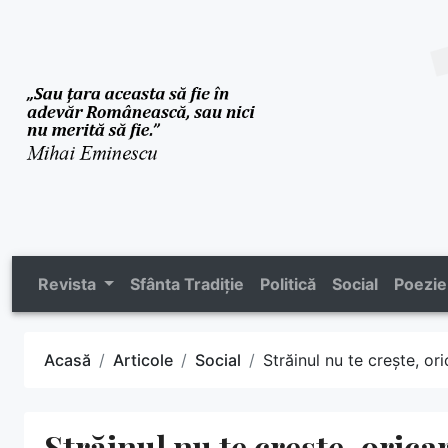
Revista
Sfânta Tradiție
Politică
Social
Poezie
Acasă
Articole
Social
Străinul nu te crește, oric
Străinul nu te crește, oricare