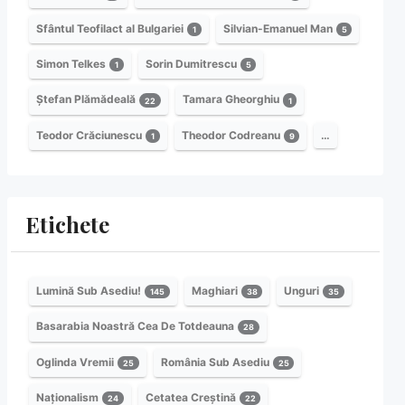
Sfântul Teofilact al Bulgariei
Silvian-Emanuel Man
1
5
Simon Telkes
Sorin Dumitrescu
1
5
Ștefan Plămădeală
Tamara Gheorghiu
22
1
Teodor Crăciunescu
Theodor Codreanu
…
1
9
Etichete
Lumină Sub Asediu!
Maghiari
Unguri
145
38
35
Basarabia Noastră Cea De Totdeauna
28
Oglinda Vremii
România Sub Asediu
25
25
Naționalism
Cetatea Creștină
24
22