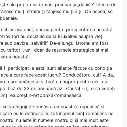
iniște ale poporului român, precum și „daniile” făcute de
nesc mulți străini și tânjesc mulți alții. De aceea, se
boanele.
a chiar așa sunt, dar nu pentru prosperitatea noastră.
otrăvitori au deciziile de la Bruxelles asupra vieții
re sub deviza „salvării”. De-a lungul istoriei am fost
cu teritorii, unii doar de resursele strategice și mai
narea noastră.
ă fi participat la asta, sunt alianțe făcute cu condiția
acela care face acest lucru? Conducătorul cui? A da,
oare care amăgește și fură un popor pentru unii, nu
a politică de 32 de ani până azi. Căutați-i și o să vedeți
n simțirea creștin-ortodoxă-românească.
 nu se va îngriji de bunăstarea noastră trupească și
 pe care eu le definesc cu totul bunul simț românesc ne
nostru, nu este în numele nostru ci și mai mult este
n-o să le ajute la mântuire ceea ce fac, dar orizontul