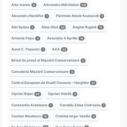
Alex Ivanov
Alexandru Mărchidan
9
178
Alexandru Nechifor
Părintele Alexie Ksutasvili
1
1
Alin Spânu
Alina Glod
Anghel Rugină
1
30
12
Artemie Popa
Asociația 4 Aprilie
3
10
Aurel C. Popovici
AXA
1
33
Biroul de presă al Mișcării Conservatoare
3
Cancelaria Mișcării Conservatoare
3
Centrul European de Studii Covasna – Harghita
37
Ciprian Bojan
Ciprian Voicilă
25
5
Constantin Ardeleanu
Corneliu Zelea Codreanu
1
1
Costion Nicolescu
Cristina Iorga-Vasiliu
15
3