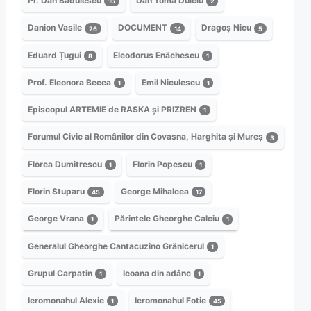
Pr. Dan Bădulescu
Dan Toma Dulciu
16
2
Danion Vasile
DOCUMENT
Dragoș Nicu
26
14
5
Eduard Țugui
Eleodorus Enăchescu
8
1
Prof. Eleonora Becea
Emil Niculescu
1
1
Episcopul ARTEMIE de RASKA și PRIZREN
1
Forumul Civic al Românilor din Covasna, Harghita și Mureș
3
Florea Dumitrescu
Florin Popescu
1
1
Florin Stuparu
George Mihalcea
45
17
George Vrana
Părintele Gheorghe Calciu
1
1
Generalul Gheorghe Cantacuzino Grănicerul
1
Grupul Carpatin
Icoana din adânc
1
1
Ieromonahul Alexie
Ieromonahul Fotie
1
45