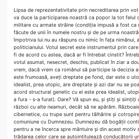
Lipsa de reprezentativitate prin necreditarea prin vot î
va duce la participarea noastră ca popor la tot felul d
militare cu armate străine (condiția impusă a fost ca 
făcute de unii în numele nostru și de pe urma noastră
împotriva lui nu au răspuns cu nimic în fața nimănui, 
politicianului. Votul secret este instrumentul prin car
fi de acord cu astea, dacă ar fi întrebat cinstit? Între
votul asumat, nesecret, deschis, publicat în ziar a d
vrem, dacă vrem ca românul să participe la decizia asu
este frumoasă, aveți dreptate pe fond, dar este o uto
idealist, prea utopic, are dreptate și azi dar nu se p
acord structural genetic cu ei este prea idealist, utop
a fura - s-a furat). Oare? Vă spun eu, și știți și simțiți
război cu alte neamuri, decât să ne apărăm. Războaiel
cibernetice, cu trupe sunt pentru tâlhărire și cotropi
comuniune cu Dumnezeu. Dumnezeu dă bogății continu
pentru a ne încerca spre mântuire și din acest motiv 
trădarea celor care se autointitulează conducătorii unu