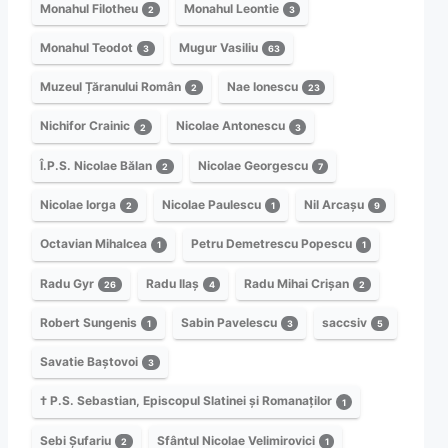
Monahul Filotheu
Monahul Leontie
2
3
Monahul Teodot
Mugur Vasiliu
3
63
Muzeul Țăranului Român
Nae Ionescu
2
23
Nichifor Crainic
Nicolae Antonescu
2
3
Î.P.S. Nicolae Bălan
Nicolae Georgescu
2
7
Nicolae Iorga
Nicolae Paulescu
Nil Arcașu
2
1
9
Octavian Mihalcea
Petru Demetrescu Popescu
1
1
Radu Gyr
Radu Ilaș
Radu Mihai Crișan
26
4
2
Robert Sungenis
Sabin Pavelescu
saccsiv
1
3
5
Savatie Baștovoi
3
† P.S. Sebastian, Episcopul Slatinei și Romanaților
1
Sebi Șufariu
Sfântul Nicolae Velimirovici
2
1