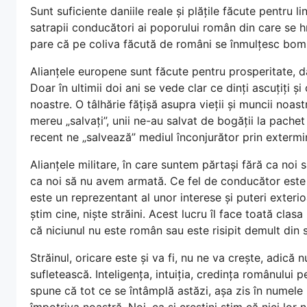
Sunt suficiente daniile reale și plățile făcute pentru l
satrapii conducători ai poporului român din care se hră
pare că pe coliva făcută de români se înmulțesc bom
Alianțele europene sunt făcute pentru prosperitate, d
Doar în ultimii doi ani se vede clar ce dinți ascuțiți și 
noastre. O tâlhărie fățișă asupra vieții și muncii noast
mereu „salvați”, unii ne-au salvat de bogății la pachet 
recent ne „salvează” mediul înconjurător prin extermi
Alianțele militare, în care suntem părtași fără ca noi s
ca noi să nu avem armată. Ce fel de conducător este 
este un reprezentant al unor interese și puteri exteri
știm cine, niște străini. Acest lucru îl face toată clas
că niciunul nu este român sau este risipit demult di
Străinul, oricare este și va fi, nu ne va crește, adică
sufletească. Inteligența, intuiția, credința românului
spune că tot ce se întâmplă astăzi, așa zis în numele 
împotriva noastră. Noi, ca și creștini știm că nici lor 