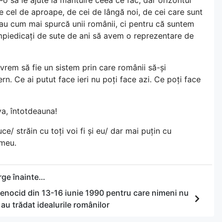
ă de cel de aproape, de cei de lângă noi, de cei care sunt
 sau cum mai spurcă unii românii, ci pentru că suntem
și împiedicați de sute de ani să avem o reprezentare de
rem să fie un sistem prin care românii să-și
ern. Ce ai putut face ieri nu poți face azi. Ce poți face
va, întotdeauna!
ce/ străin cu toți voi fi și eu/ dar mai puțin cu
 meu.
ge înainte…
genocid din 13-16 iunie 1990 pentru care nimeni nu
au trădat idealurile românilor