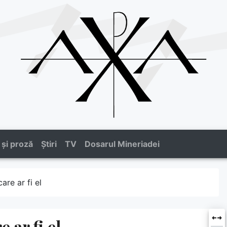
 și proză
Știri
TV
Dosarul Mineriadei
are ar fi el
 ar fi el