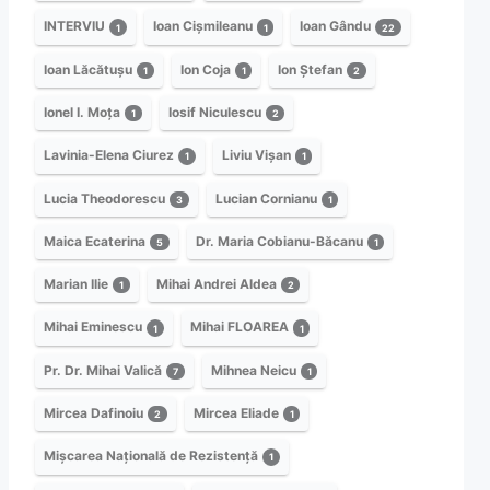
INTERVIU
Ioan Cișmileanu
Ioan Gându
1
1
22
Ioan Lăcătușu
Ion Coja
Ion Ștefan
1
1
2
Ionel I. Moța
Iosif Niculescu
1
2
Lavinia-Elena Ciurez
Liviu Vișan
1
1
Lucia Theodorescu
Lucian Cornianu
3
1
Maica Ecaterina
Dr. Maria Cobianu-Băcanu
5
1
Marian Ilie
Mihai Andrei Aldea
1
2
Mihai Eminescu
Mihai FLOAREA
1
1
Pr. Dr. Mihai Valică
Mihnea Neicu
7
1
Mircea Dafinoiu
Mircea Eliade
2
1
Mișcarea Națională de Rezistență
1