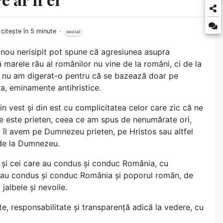
citește în 5 minute
social
i nou nerisipit pot spune că agresiunea asupra
marele rău al românilor nu vine de la români, ci de la
 și nu am digerat-o pentru că se bazează doar pe
ora, eminamente antihristice.
in vest și din est cu complicitatea celor care zic că ne
e este prieten, ceea ce am spus de nenumărate ori,
ii îl avem pe Dumnezeu prieten, pe Hristos sau altfel
 de la Dumnezeu.
i și cei care au condus și conduc România, cu
are au condus și conduc România și poporul român, de
 jalbele și nevoile.
te, responsabilitate și transparență adică la vedere, cu