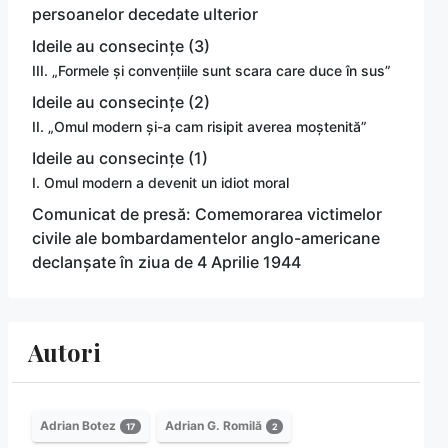
persoanelor decedate ulterior
Ideile au consecințe (3)
III. „Formele și convențiile sunt scara care duce în sus”
Ideile au consecințe (2)
II. „Omul modern și-a cam risipit averea moștenită”
Ideile au consecințe (1)
I. Omul modern a devenit un idiot moral
Comunicat de presă: Comemorarea victimelor
civile ale bombardamentelor anglo-americane
declanșate în ziua de 4 Aprilie 1944
Autori
Adrian Botez
Adrian G. Romilă
17
2