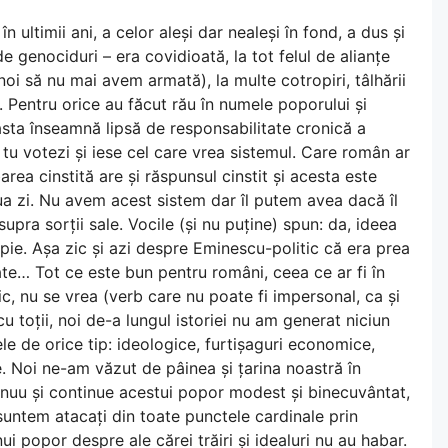
n ultimii ani, a celor aleși dar nealeși în fond, a dus și
e genociduri – era covidioată, la tot felul de alianțe
noi să nu mai avem armată), la multe cotropiri, tâlhării
. Pentru orice au făcut rău în numele poporului și
asta înseamnă lipsă de responsabilitate cronică a
e tu votezi și iese cel care vrea sistemul. Care român ar
barea cinstită are și răspunsul cinstit și acesta este
oua zi. Nu avem acest sistem dar îl putem avea dacă îl
pra sorții sale. Vocile (și nu puține) spun: da, ideea
pie. Așa zic și azi despre Eminescu-politic că era prea
oate… Tot ce este bun pentru români, ceea ce ar fi în
ic, nu se vrea (verb care nu poate fi impersonal, ca și
 cu toții, noi de-a lungul istoriei nu am generat niciun
e de orice tip: ideologice, furtișaguri economice,
re. Noi ne-am văzut de pâinea și țarina noastră în
u și continue acestui popor modest și binecuvântat,
suntem atacați din toate punctele cardinale prin
i popor despre ale cărei trăiri și idealuri nu au habar.