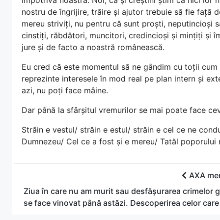
nostru de îngrijire, trăire și ajutor trebuie să fie faț
mereu striviți, nu pentru că sunt proști, neputincioși
cinstiți, răbdători, muncitori, credincioși și mințiți 
jure și de facto a noastră românească.
Eu cred că este momentul să ne gândim cu toții cum v
reprezinte interesele în mod real pe plan intern și ext
azi, nu poți face mâine.
Dar până la sfârșitul vremurilor se mai poate face ce
Străin e vestul/ străin e estul/ străin e cel ce ne condu
Dumnezeu/ Cel ce a fost și e mereu/ Tatăl poporului
AXA mer
Ziua în care nu am murit sau desfășurarea crimelor 
se face vinovat până astăzi. Descoperirea celor care 