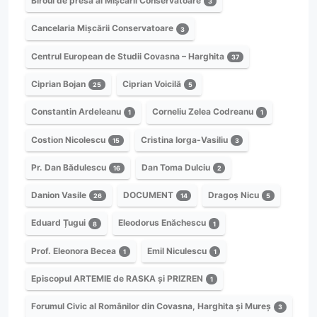
Biroul de presă al Mișcării Conservatoare
3
Cancelaria Mișcării Conservatoare
3
Centrul European de Studii Covasna – Harghita
37
Ciprian Bojan
Ciprian Voicilă
25
5
Constantin Ardeleanu
Corneliu Zelea Codreanu
1
1
Costion Nicolescu
Cristina Iorga-Vasiliu
15
3
Pr. Dan Bădulescu
Dan Toma Dulciu
16
2
Danion Vasile
DOCUMENT
Dragoș Nicu
26
14
5
Eduard Țugui
Eleodorus Enăchescu
8
1
Prof. Eleonora Becea
Emil Niculescu
1
1
Episcopul ARTEMIE de RASKA și PRIZREN
1
Forumul Civic al Românilor din Covasna, Harghita și Mureș
3