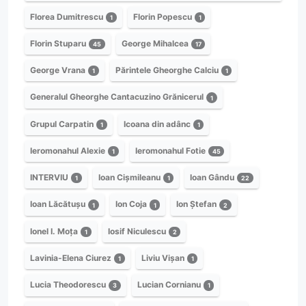
Florea Dumitrescu
Florin Popescu
1
1
Florin Stuparu
George Mihalcea
45
17
George Vrana
Părintele Gheorghe Calciu
1
1
Generalul Gheorghe Cantacuzino Grănicerul
1
Grupul Carpatin
Icoana din adânc
1
1
Ieromonahul Alexie
Ieromonahul Fotie
1
45
INTERVIU
Ioan Cișmileanu
Ioan Gându
1
1
22
Ioan Lăcătușu
Ion Coja
Ion Ștefan
1
1
2
Ionel I. Moța
Iosif Niculescu
1
2
Lavinia-Elena Ciurez
Liviu Vișan
1
1
Lucia Theodorescu
Lucian Cornianu
3
1