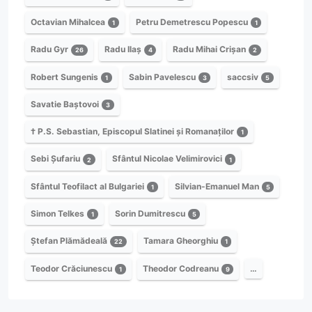
Octavian Mihalcea
Petru Demetrescu Popescu
1
1
Radu Gyr
Radu Ilaș
Radu Mihai Crișan
26
4
2
Robert Sungenis
Sabin Pavelescu
saccsiv
1
3
5
Savatie Baștovoi
3
† P.S. Sebastian, Episcopul Slatinei și Romanaților
1
Sebi Șufariu
Sfântul Nicolae Velimirovici
2
1
Sfântul Teofilact al Bulgariei
Silvian-Emanuel Man
1
5
Simon Telkes
Sorin Dumitrescu
1
5
Ștefan Plămădeală
Tamara Gheorghiu
22
1
Teodor Crăciunescu
Theodor Codreanu
…
1
9