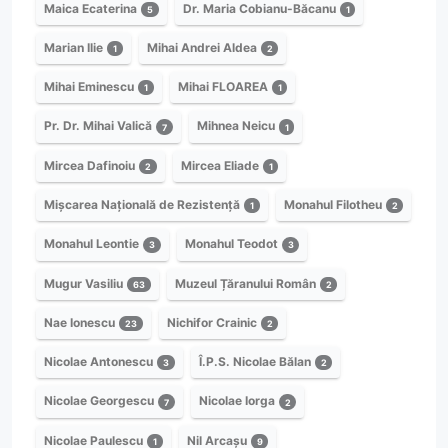
Maica Ecaterina
Dr. Maria Cobianu-Băcanu
5
1
Marian Ilie
Mihai Andrei Aldea
1
2
Mihai Eminescu
Mihai FLOAREA
1
1
Pr. Dr. Mihai Valică
Mihnea Neicu
7
1
Mircea Dafinoiu
Mircea Eliade
2
1
Mișcarea Națională de Rezistență
Monahul Filotheu
1
2
Monahul Leontie
Monahul Teodot
3
3
Mugur Vasiliu
Muzeul Țăranului Român
63
2
Nae Ionescu
Nichifor Crainic
23
2
Nicolae Antonescu
Î.P.S. Nicolae Bălan
3
2
Nicolae Georgescu
Nicolae Iorga
7
2
Nicolae Paulescu
Nil Arcașu
1
9