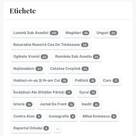
Etichete
Lumină Sub Asediu!
Maghiari
Unguri
145
38
35
Basarabia Noastră Cea De Totdeauna
28
Oglinda Vremii
România Sub Asediu
25
25
Naționalism
Cetatea Creștină
24
22
Haiduci–m–aș Și N–am Cui
Politică
Curs
18
18
17
Învățături Ale Sfinților Părinți
Gyrul
17
14
Istorie
Jurnal De Front
Inedit
14
12
10
Contra Atac
Iconografie
Mihai Eminescu
9
9
9
Raportul Orbului
…
9