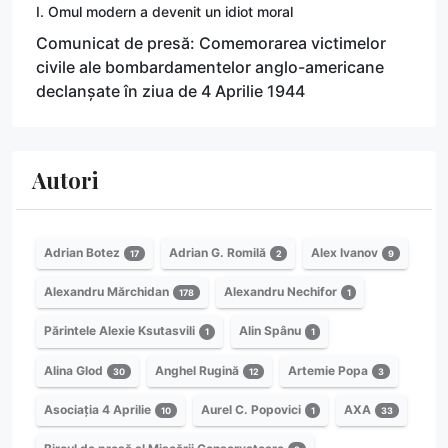
I. Omul modern a devenit un idiot moral
Comunicat de presă: Comemorarea victimelor
civile ale bombardamentelor anglo-americane
declanșate în ziua de 4 Aprilie 1944
Autori
Adrian Botez
Adrian G. Romilă
Alex Ivanov
17
2
9
Alexandru Mărchidan
Alexandru Nechifor
178
1
Părintele Alexie Ksutasvili
Alin Spânu
1
1
Alina Glod
Anghel Rugină
Artemie Popa
30
12
3
Asociația 4 Aprilie
Aurel C. Popovici
AXA
10
1
33