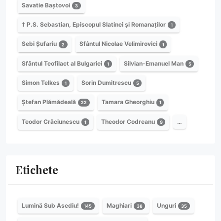
Savatie Baștovoi
3
† P.S. Sebastian, Episcopul Slatinei și Romanaților
1
Sebi Șufariu
Sfântul Nicolae Velimirovici
2
1
Sfântul Teofilact al Bulgariei
Silvian-Emanuel Man
1
5
Simon Telkes
Sorin Dumitrescu
1
5
Ștefan Plămădeală
Tamara Gheorghiu
22
1
Teodor Crăciunescu
Theodor Codreanu
…
1
9
Etichete
Lumină Sub Asediu!
Maghiari
Unguri
145
38
35