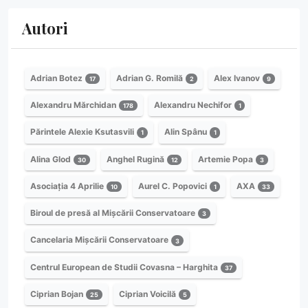
Autori
Adrian Botez
Adrian G. Romilă
Alex Ivanov
17
2
9
Alexandru Mărchidan
Alexandru Nechifor
178
1
Părintele Alexie Ksutasvili
Alin Spânu
1
1
Alina Glod
Anghel Rugină
Artemie Popa
30
12
3
Asociația 4 Aprilie
Aurel C. Popovici
AXA
10
1
33
Biroul de presă al Mișcării Conservatoare
3
Cancelaria Mișcării Conservatoare
3
Centrul European de Studii Covasna – Harghita
37
Ciprian Bojan
Ciprian Voicilă
25
5