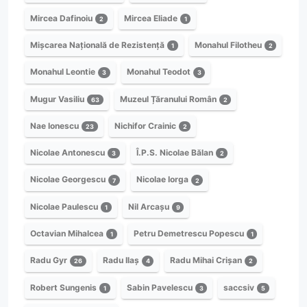
Mircea Dafinoiu
Mircea Eliade
2
1
Mișcarea Națională de Rezistență
Monahul Filotheu
1
2
Monahul Leontie
Monahul Teodot
3
3
Mugur Vasiliu
Muzeul Țăranului Român
63
2
Nae Ionescu
Nichifor Crainic
23
2
Nicolae Antonescu
Î.P.S. Nicolae Bălan
3
2
Nicolae Georgescu
Nicolae Iorga
7
2
Nicolae Paulescu
Nil Arcașu
1
9
Octavian Mihalcea
Petru Demetrescu Popescu
1
1
Radu Gyr
Radu Ilaș
Radu Mihai Crișan
26
4
2
Robert Sungenis
Sabin Pavelescu
saccsiv
1
3
5