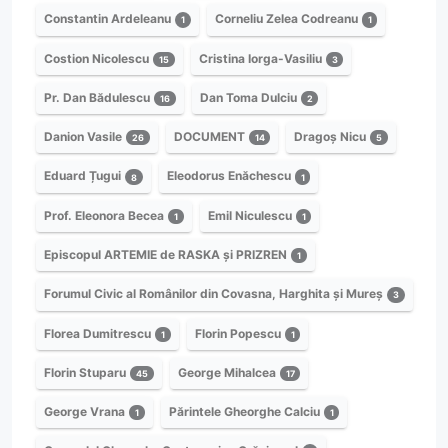
Constantin Ardeleanu
Corneliu Zelea Codreanu
1
1
Costion Nicolescu
Cristina Iorga-Vasiliu
15
3
Pr. Dan Bădulescu
Dan Toma Dulciu
16
2
Danion Vasile
DOCUMENT
Dragoș Nicu
26
14
5
Eduard Țugui
Eleodorus Enăchescu
8
1
Prof. Eleonora Becea
Emil Niculescu
1
1
Episcopul ARTEMIE de RASKA și PRIZREN
1
Forumul Civic al Românilor din Covasna, Harghita și Mureș
3
Florea Dumitrescu
Florin Popescu
1
1
Florin Stuparu
George Mihalcea
45
17
George Vrana
Părintele Gheorghe Calciu
1
1