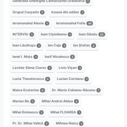
Generalul Gheorghe Cantacuzino Grănicerul
1
Grupul Carpatin
Icoana din adânc
1
1
Ieromonahul Alexie
Ieromonahul Fotie
1
45
INTERVIU
Ioan Cișmileanu
Ioan Gându
1
1
22
Ioan Lăcătușu
Ion Coja
Ion Ștefan
1
1
2
Ionel I. Moța
Iosif Niculescu
1
2
Lavinia-Elena Ciurez
Liviu Vișan
1
1
Lucia Theodorescu
Lucian Cornianu
3
1
Maica Ecaterina
Dr. Maria Cobianu-Băcanu
5
1
Marian Ilie
Mihai Andrei Aldea
1
2
Mihai Eminescu
Mihai FLOAREA
1
1
Pr. Dr. Mihai Valică
Mihnea Neicu
7
1