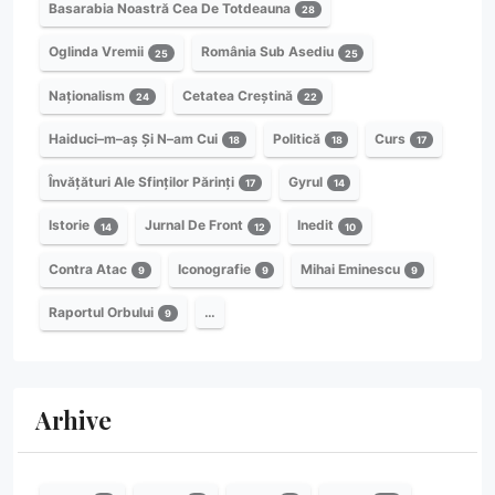
Basarabia Noastră Cea De Totdeauna
28
Oglinda Vremii
România Sub Asediu
25
25
Naționalism
Cetatea Creștină
24
22
Haiduci–m–aș Și N–am Cui
Politică
Curs
18
18
17
Învățături Ale Sfinților Părinți
Gyrul
17
14
Istorie
Jurnal De Front
Inedit
14
12
10
Contra Atac
Iconografie
Mihai Eminescu
9
9
9
Raportul Orbului
…
9
Arhive