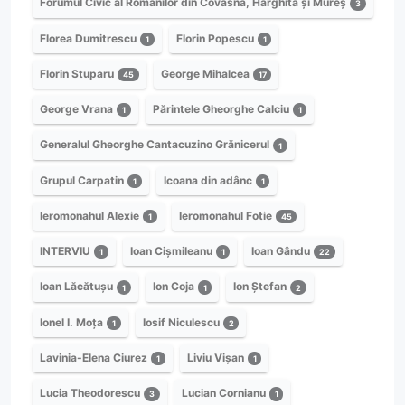
Forumul Civic al Românilor din Covasna, Harghita și Mureș
3
Florea Dumitrescu
Florin Popescu
1
1
Florin Stuparu
George Mihalcea
45
17
George Vrana
Părintele Gheorghe Calciu
1
1
Generalul Gheorghe Cantacuzino Grănicerul
1
Grupul Carpatin
Icoana din adânc
1
1
Ieromonahul Alexie
Ieromonahul Fotie
1
45
INTERVIU
Ioan Cișmileanu
Ioan Gându
1
1
22
Ioan Lăcătușu
Ion Coja
Ion Ștefan
1
1
2
Ionel I. Moța
Iosif Niculescu
1
2
Lavinia-Elena Ciurez
Liviu Vișan
1
1
Lucia Theodorescu
Lucian Cornianu
3
1