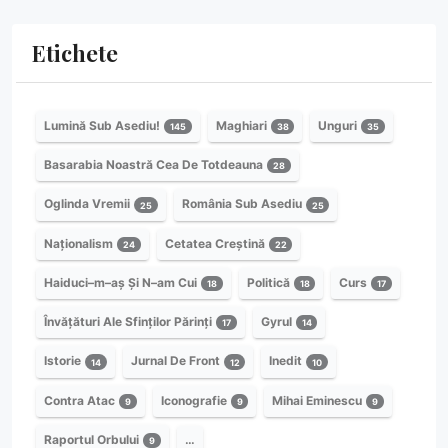
Etichete
Lumină Sub Asediu!
Maghiari
Unguri
145
38
35
Basarabia Noastră Cea De Totdeauna
28
Oglinda Vremii
România Sub Asediu
25
25
Naționalism
Cetatea Creștină
24
22
Haiduci–m–aș Și N–am Cui
Politică
Curs
18
18
17
Învățături Ale Sfinților Părinți
Gyrul
17
14
Istorie
Jurnal De Front
Inedit
14
12
10
Contra Atac
Iconografie
Mihai Eminescu
9
9
9
Raportul Orbului
…
9