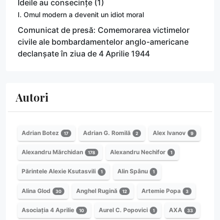
Ideile au consecințe (1)
I. Omul modern a devenit un idiot moral
Comunicat de presă: Comemorarea victimelor
civile ale bombardamentelor anglo-americane
declanșate în ziua de 4 Aprilie 1944
Autori
Adrian Botez
Adrian G. Romilă
Alex Ivanov
17
2
9
Alexandru Mărchidan
Alexandru Nechifor
178
1
Părintele Alexie Ksutasvili
Alin Spânu
1
1
Alina Glod
Anghel Rugină
Artemie Popa
30
12
3
Asociația 4 Aprilie
Aurel C. Popovici
AXA
10
1
33