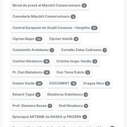
Biroul de presă al Mișcării Conservatoare
3
Cancelaria Mișcării Conservatoare
3
Centrul European de Studii Covasna – Harghita
37
Ciprian Bojan
Ciprian Voicilă
25
5
Constantin Ardeleanu
Corneliu Zelea Codreanu
1
1
Costion Nicolescu
Cristina Iorga-Vasiliu
15
3
Pr. Dan Bădulescu
Dan Toma Dulciu
16
2
Danion Vasile
DOCUMENT
Dragoș Nicu
26
14
5
Eduard Țugui
Eleodorus Enăchescu
8
1
Prof. Eleonora Becea
Emil Niculescu
1
1
Episcopul ARTEMIE de RASKA și PRIZREN
1