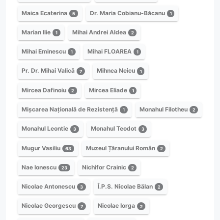
Maica Ecaterina
Dr. Maria Cobianu-Băcanu
5
1
Marian Ilie
Mihai Andrei Aldea
1
2
Mihai Eminescu
Mihai FLOAREA
1
1
Pr. Dr. Mihai Valică
Mihnea Neicu
7
1
Mircea Dafinoiu
Mircea Eliade
2
1
Mișcarea Națională de Rezistență
Monahul Filotheu
1
2
Monahul Leontie
Monahul Teodot
3
3
Mugur Vasiliu
Muzeul Țăranului Român
63
2
Nae Ionescu
Nichifor Crainic
23
2
Nicolae Antonescu
Î.P.S. Nicolae Bălan
3
2
Nicolae Georgescu
Nicolae Iorga
7
2