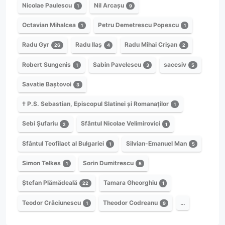
Nicolae Paulescu
Nil Arcașu
1
9
Octavian Mihalcea
Petru Demetrescu Popescu
1
1
Radu Gyr
Radu Ilaș
Radu Mihai Crișan
26
4
2
Robert Sungenis
Sabin Pavelescu
saccsiv
1
3
5
Savatie Baștovoi
3
† P.S. Sebastian, Episcopul Slatinei și Romanaților
1
Sebi Șufariu
Sfântul Nicolae Velimirovici
2
1
Sfântul Teofilact al Bulgariei
Silvian-Emanuel Man
1
5
Simon Telkes
Sorin Dumitrescu
1
5
Ștefan Plămădeală
Tamara Gheorghiu
22
1
Teodor Crăciunescu
Theodor Codreanu
…
1
9