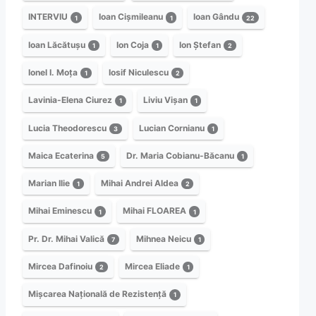
INTERVIU
Ioan Cișmileanu
Ioan Gându
1
1
22
Ioan Lăcătușu
Ion Coja
Ion Ștefan
1
1
2
Ionel I. Moța
Iosif Niculescu
1
2
Lavinia-Elena Ciurez
Liviu Vișan
1
1
Lucia Theodorescu
Lucian Cornianu
3
1
Maica Ecaterina
Dr. Maria Cobianu-Băcanu
5
1
Marian Ilie
Mihai Andrei Aldea
1
2
Mihai Eminescu
Mihai FLOAREA
1
1
Pr. Dr. Mihai Valică
Mihnea Neicu
7
1
Mircea Dafinoiu
Mircea Eliade
2
1
Mișcarea Națională de Rezistență
1