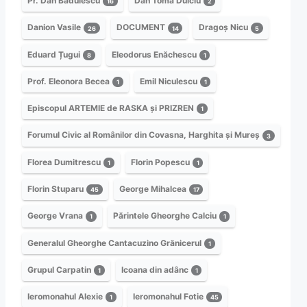
Pr. Dan Bădulescu
Dan Toma Dulciu
16
2
Danion Vasile
DOCUMENT
Dragoș Nicu
26
14
5
Eduard Țugui
Eleodorus Enăchescu
8
1
Prof. Eleonora Becea
Emil Niculescu
1
1
Episcopul ARTEMIE de RASKA și PRIZREN
1
Forumul Civic al Românilor din Covasna, Harghita și Mureș
3
Florea Dumitrescu
Florin Popescu
1
1
Florin Stuparu
George Mihalcea
45
17
George Vrana
Părintele Gheorghe Calciu
1
1
Generalul Gheorghe Cantacuzino Grănicerul
1
Grupul Carpatin
Icoana din adânc
1
1
Ieromonahul Alexie
Ieromonahul Fotie
1
45