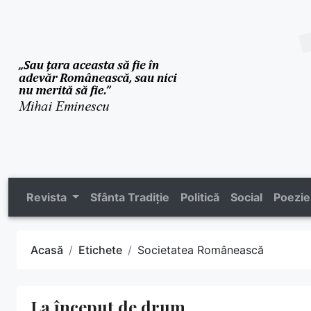
Revista
Sfânta Tradiție
Politică
Social
Poezie
Acasă
Etichete
Societatea Românească
La început de drum