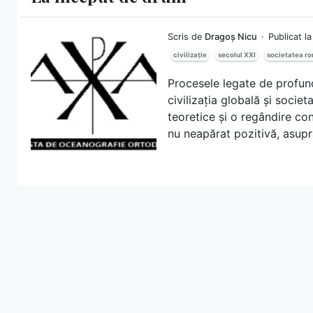
Scris de
Dragoș Nicu
Publicat l
civilizație
secolul XXI
societatea r
Procesele legate de profun
civilizația globală și societ
teoretice și o regândire co
nu neapărat pozitivă, asupra 