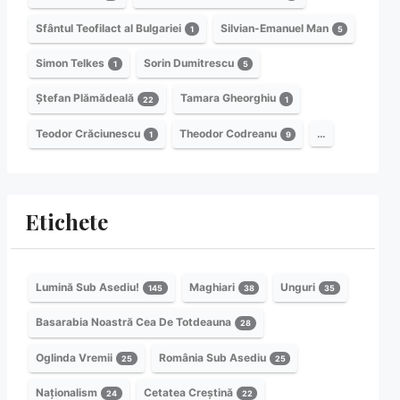
Sfântul Teofilact al Bulgariei
Silvian-Emanuel Man
1
5
Simon Telkes
Sorin Dumitrescu
1
5
Ștefan Plămădeală
Tamara Gheorghiu
22
1
Teodor Crăciunescu
Theodor Codreanu
…
1
9
Etichete
Lumină Sub Asediu!
Maghiari
Unguri
145
38
35
Basarabia Noastră Cea De Totdeauna
28
Oglinda Vremii
România Sub Asediu
25
25
Naționalism
Cetatea Creștină
24
22