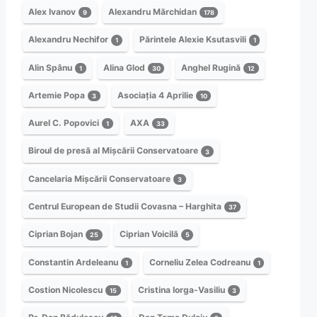
Alex Ivanov
Alexandru Mărchidan
9
178
Alexandru Nechifor
Părintele Alexie Ksutasvili
1
1
Alin Spânu
Alina Glod
Anghel Rugină
1
30
12
Artemie Popa
Asociația 4 Aprilie
3
10
Aurel C. Popovici
AXA
1
33
Biroul de presă al Mișcării Conservatoare
3
Cancelaria Mișcării Conservatoare
3
Centrul European de Studii Covasna – Harghita
37
Ciprian Bojan
Ciprian Voicilă
25
5
Constantin Ardeleanu
Corneliu Zelea Codreanu
1
1
Costion Nicolescu
Cristina Iorga-Vasiliu
15
3