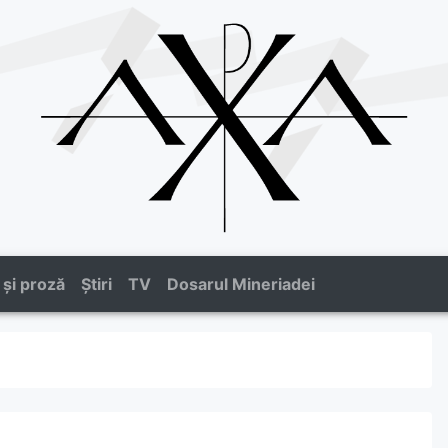
 și proză
Știri
TV
Dosarul Mineriadei