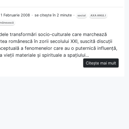
a 1 Februarie 2008
se citește în 2 minute
social
AXA ANUL I
omânească
dele transformări socio-culturale care marchează
atea românescă în zorii secolului XXI, suscită discuții
nceptuală a fenomenelor care au o puternică influență,
vieții materiale și spirituale a spațiului...
Citește mai mult