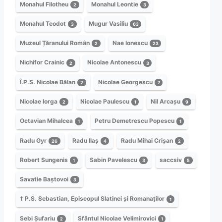
Monahul Filotheu
Monahul Leontie
2
3
Monahul Teodot
Mugur Vasiliu
3
63
Muzeul Țăranului Român
Nae Ionescu
2
23
Nichifor Crainic
Nicolae Antonescu
2
3
Î.P.S. Nicolae Bălan
Nicolae Georgescu
2
7
Nicolae Iorga
Nicolae Paulescu
Nil Arcașu
2
1
9
Octavian Mihalcea
Petru Demetrescu Popescu
1
1
Radu Gyr
Radu Ilaș
Radu Mihai Crișan
26
4
2
Robert Sungenis
Sabin Pavelescu
saccsiv
1
3
5
Savatie Baștovoi
3
† P.S. Sebastian, Episcopul Slatinei și Romanaților
1
Sebi Șufariu
Sfântul Nicolae Velimirovici
2
1