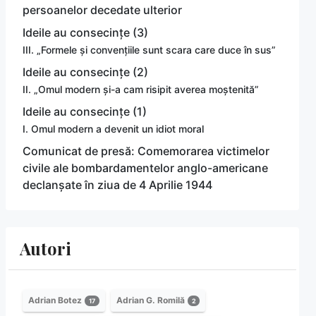
persoanelor decedate ulterior
Ideile au consecințe (3)
III. „Formele și convențiile sunt scara care duce în sus”
Ideile au consecințe (2)
II. „Omul modern și-a cam risipit averea moștenită”
Ideile au consecințe (1)
I. Omul modern a devenit un idiot moral
Comunicat de presă: Comemorarea victimelor
civile ale bombardamentelor anglo-americane
declanșate în ziua de 4 Aprilie 1944
Autori
Adrian Botez
Adrian G. Romilă
17
2