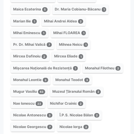
Maica Ecaterina
Dr. Maria Cobianu-Băcanu
5
1
Marian Ilie
Mihai Andrei Aldea
1
2
Mihai Eminescu
Mihai FLOAREA
1
1
Pr. Dr. Mihai Valică
Mihnea Neicu
7
1
Mircea Dafinoiu
Mircea Eliade
2
1
Mișcarea Națională de Rezistență
Monahul Filotheu
1
2
Monahul Leontie
Monahul Teodot
3
3
Mugur Vasiliu
Muzeul Țăranului Român
63
2
Nae Ionescu
Nichifor Crainic
23
2
Nicolae Antonescu
Î.P.S. Nicolae Bălan
3
2
Nicolae Georgescu
Nicolae Iorga
7
2