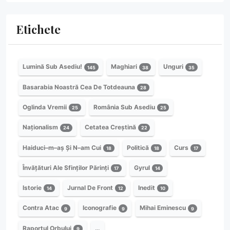
Etichete
Lumină Sub Asediu!
Maghiari
Unguri
145
38
35
Basarabia Noastră Cea De Totdeauna
28
Oglinda Vremii
România Sub Asediu
25
25
Naționalism
Cetatea Creștină
24
22
Haiduci–m–aș Și N–am Cui
Politică
Curs
18
18
17
Învățături Ale Sfinților Părinți
Gyrul
17
14
Istorie
Jurnal De Front
Inedit
14
12
10
Contra Atac
Iconografie
Mihai Eminescu
9
9
9
Raportul Orbului
…
9