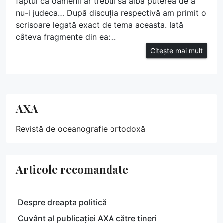
faptul că oamenii ar trebui să aibă puterea de a
nu-i judeca… După discuția respectivă am primit o
scrisoare legată exact de tema aceasta. Iată
câteva fragmente din ea:...
Citește mai mult
AXA
Revistă de oceanografie ortodoxă
Articole recomandate
Despre dreapta politică
Cuvânt al publicației AXA către tineri