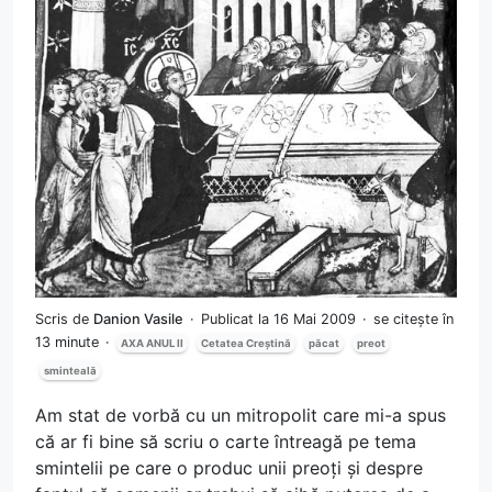
Scris de
Danion Vasile
Publicat la 16 Mai 2009
se citește în
13 minute
AXA ANUL II
Cetatea Creștină
păcat
preot
sminteală
Am stat de vorbă cu un mitropolit care mi-a spus
că ar fi bine să scriu o carte întreagă pe tema
smintelii pe care o produc unii preoți și despre