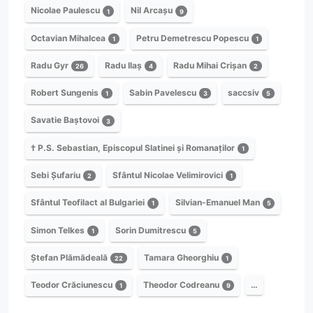
Nicolae Paulescu
Nil Arcașu
1
9
Octavian Mihalcea
Petru Demetrescu Popescu
1
1
Radu Gyr
Radu Ilaș
Radu Mihai Crișan
26
4
2
Robert Sungenis
Sabin Pavelescu
saccsiv
1
3
5
Savatie Baștovoi
3
† P.S. Sebastian, Episcopul Slatinei și Romanaților
1
Sebi Șufariu
Sfântul Nicolae Velimirovici
2
1
Sfântul Teofilact al Bulgariei
Silvian-Emanuel Man
1
5
Simon Telkes
Sorin Dumitrescu
1
5
Ștefan Plămădeală
Tamara Gheorghiu
22
1
Teodor Crăciunescu
Theodor Codreanu
…
1
9