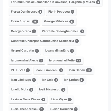
Forumul Civic al Românilor din Covasna, Harghita și Mureș
3
Florea Dumitrescu
Florin Popescu
1
1
Florin Stuparu
George Mihalcea
45
17
George Vrana
Părintele Gheorghe Calciu
1
1
Generalul Gheorghe Cantacuzino Grănicerul
1
Grupul Carpatin
Icoana din adânc
1
1
Ieromonahul Alexie
Ieromonahul Fotie
1
45
INTERVIU
Ioan Cișmileanu
Ioan Gându
1
1
22
Ioan Lăcătușu
Ion Coja
Ion Ștefan
1
1
2
Ionel I. Moța
Iosif Niculescu
1
2
Lavinia-Elena Ciurez
Liviu Vișan
1
1
Lucia Theodorescu
Lucian Cornianu
3
1