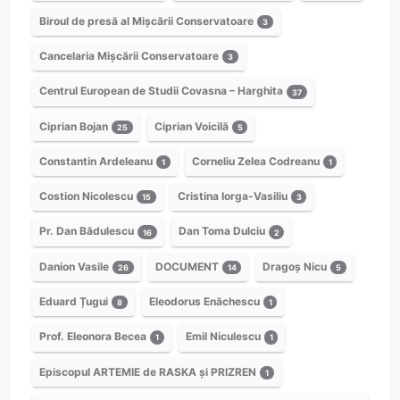
Biroul de presă al Mișcării Conservatoare
3
Cancelaria Mișcării Conservatoare
3
Centrul European de Studii Covasna – Harghita
37
Ciprian Bojan
Ciprian Voicilă
25
5
Constantin Ardeleanu
Corneliu Zelea Codreanu
1
1
Costion Nicolescu
Cristina Iorga-Vasiliu
15
3
Pr. Dan Bădulescu
Dan Toma Dulciu
16
2
Danion Vasile
DOCUMENT
Dragoș Nicu
26
14
5
Eduard Țugui
Eleodorus Enăchescu
8
1
Prof. Eleonora Becea
Emil Niculescu
1
1
Episcopul ARTEMIE de RASKA și PRIZREN
1