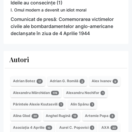
Ideile au consecințe (1)
I. Omul modern a devenit un idiot moral
Comunicat de presă: Comemorarea victimelor
civile ale bombardamentelor anglo-americane
declanșate în ziua de 4 Aprilie 1944
Autori
Adrian Botez
Adrian G. Romilă
Alex Ivanov
17
2
9
Alexandru Mărchidan
Alexandru Nechifor
178
1
Părintele Alexie Ksutasvili
Alin Spânu
1
1
Alina Glod
Anghel Rugină
Artemie Popa
30
12
3
Asociația 4 Aprilie
Aurel C. Popovici
AXA
10
1
33