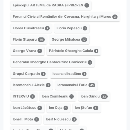
Episcopul ARTEMIE de RASKA și PRIZREN
1
Forumul Civic al Românilor din Covasna, Harghita și Mureș
3
Florea Dumitrescu
Florin Popescu
1
1
Florin Stuparu
George Mihalcea
45
17
George Vrana
Părintele Gheorghe Calciu
1
1
Generalul Gheorghe Cantacuzino Grănicerul
1
Grupul Carpatin
Icoana din adânc
1
1
Ieromonahul Alexie
Ieromonahul Fotie
1
45
INTERVIU
Ioan Cișmileanu
Ioan Gându
1
1
22
Ioan Lăcătușu
Ion Coja
Ion Ștefan
1
1
2
Ionel I. Moța
Iosif Niculescu
1
2