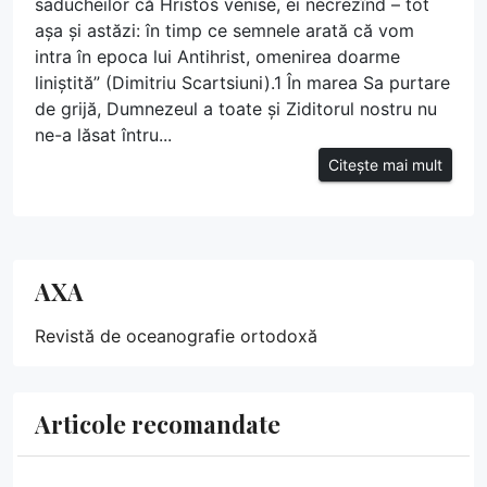
saducheilor că Hristos venise, ei necrezînd – tot
așa și astăzi: în timp ce semnele arată că vom
intra în epoca lui Antihrist, omenirea doarme
liniștită” (Dimitriu Scartsiuni).1 În marea Sa purtare
de grijă, Dumnezeul a toate și Ziditorul nostru nu
ne-a lăsat întru...
Citește mai mult
AXA
Revistă de oceanografie ortodoxă
Articole recomandate