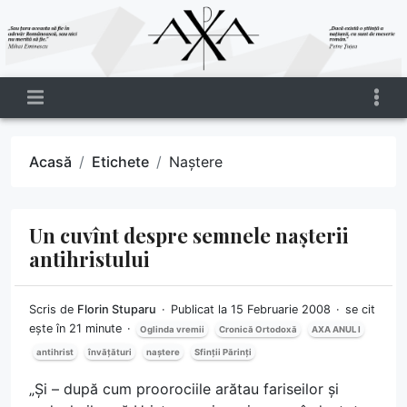
Acasă
Etichete
Naștere
Un cuvînt despre semnele nașterii
antihristului
Scris de
Florin Stuparu
Publicat la 15 Februarie 2008
se cit
ește în 21 minute
Oglinda vremii
Cronică Ortodoxă
AXA ANUL I
antihrist
învățături
naștere
Sfinții Părinți
„Și – după cum proorociile arătau fariseilor și