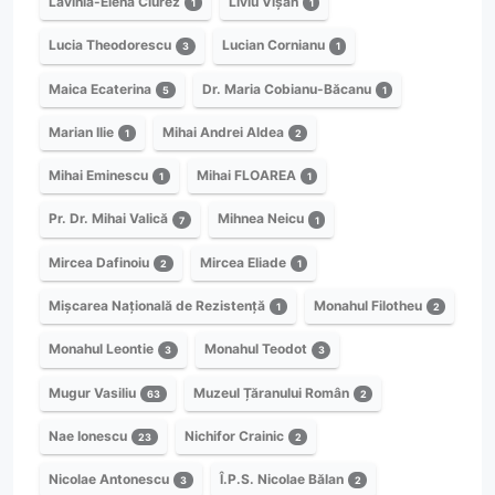
Lavinia-Elena Ciurez
Liviu Vișan
1
1
Lucia Theodorescu
Lucian Cornianu
3
1
Maica Ecaterina
Dr. Maria Cobianu-Băcanu
5
1
Marian Ilie
Mihai Andrei Aldea
1
2
Mihai Eminescu
Mihai FLOAREA
1
1
Pr. Dr. Mihai Valică
Mihnea Neicu
7
1
Mircea Dafinoiu
Mircea Eliade
2
1
Mișcarea Națională de Rezistență
Monahul Filotheu
1
2
Monahul Leontie
Monahul Teodot
3
3
Mugur Vasiliu
Muzeul Țăranului Român
63
2
Nae Ionescu
Nichifor Crainic
23
2
Nicolae Antonescu
Î.P.S. Nicolae Bălan
3
2