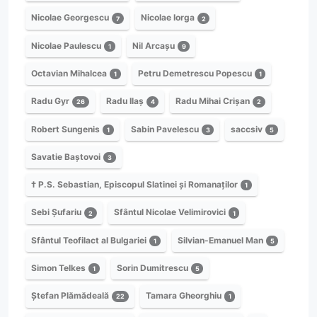
Nicolae Georgescu
Nicolae Iorga
7
2
Nicolae Paulescu
Nil Arcașu
1
9
Octavian Mihalcea
Petru Demetrescu Popescu
1
1
Radu Gyr
Radu Ilaș
Radu Mihai Crișan
26
4
2
Robert Sungenis
Sabin Pavelescu
saccsiv
1
3
5
Savatie Baștovoi
3
† P.S. Sebastian, Episcopul Slatinei și Romanaților
1
Sebi Șufariu
Sfântul Nicolae Velimirovici
2
1
Sfântul Teofilact al Bulgariei
Silvian-Emanuel Man
1
5
Simon Telkes
Sorin Dumitrescu
1
5
Ștefan Plămădeală
Tamara Gheorghiu
22
1