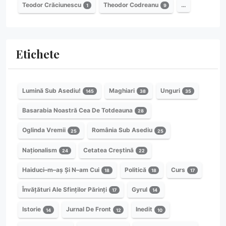
Teodor Crăciunescu
Theodor Codreanu
…
1
9
Etichete
Lumină Sub Asediu!
Maghiari
Unguri
145
38
35
Basarabia Noastră Cea De Totdeauna
28
Oglinda Vremii
România Sub Asediu
25
25
Naționalism
Cetatea Creștină
24
22
Haiduci–m–aș Și N–am Cui
Politică
Curs
18
18
17
Învățături Ale Sfinților Părinți
Gyrul
17
14
Istorie
Jurnal De Front
Inedit
14
12
10