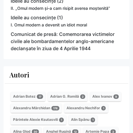
Ideile au consecințe (2)
II. „Omul modern și-a cam risipit averea moștenită”
Ideile au consecințe (1)
I. Omul modern a devenit un idiot moral
Comunicat de presă: Comemorarea victimelor
civile ale bombardamentelor anglo-americane
declanșate în ziua de 4 Aprilie 1944
Autori
Adrian Botez
Adrian G. Romilă
Alex Ivanov
17
2
9
Alexandru Mărchidan
Alexandru Nechifor
178
1
Părintele Alexie Ksutasvili
Alin Spânu
1
1
Alina Glod
Anghel Rugină
Artemie Popa
30
12
3