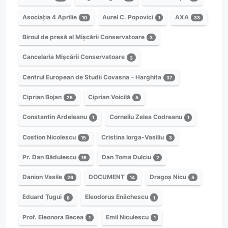
Asociația 4 Aprilie
Aurel C. Popovici
AXA
10
1
33
Biroul de presă al Mișcării Conservatoare
3
Cancelaria Mișcării Conservatoare
3
Centrul European de Studii Covasna – Harghita
37
Ciprian Bojan
Ciprian Voicilă
25
5
Constantin Ardeleanu
Corneliu Zelea Codreanu
1
1
Costion Nicolescu
Cristina Iorga-Vasiliu
15
3
Pr. Dan Bădulescu
Dan Toma Dulciu
16
2
Danion Vasile
DOCUMENT
Dragoș Nicu
26
14
5
Eduard Țugui
Eleodorus Enăchescu
8
1
Prof. Eleonora Becea
Emil Niculescu
1
1