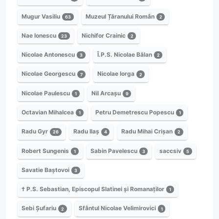
Mugur Vasiliu
Muzeul Țăranului Român
63
2
Nae Ionescu
Nichifor Crainic
23
2
Nicolae Antonescu
Î.P.S. Nicolae Bălan
3
2
Nicolae Georgescu
Nicolae Iorga
7
2
Nicolae Paulescu
Nil Arcașu
1
9
Octavian Mihalcea
Petru Demetrescu Popescu
1
1
Radu Gyr
Radu Ilaș
Radu Mihai Crișan
26
4
2
Robert Sungenis
Sabin Pavelescu
saccsiv
1
3
5
Savatie Baștovoi
3
† P.S. Sebastian, Episcopul Slatinei și Romanaților
1
Sebi Șufariu
Sfântul Nicolae Velimirovici
2
1