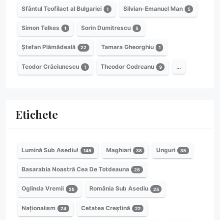
Sfântul Teofilact al Bulgariei
Silvian-Emanuel Man
1
5
Simon Telkes
Sorin Dumitrescu
1
5
Ștefan Plămădeală
Tamara Gheorghiu
22
1
Teodor Crăciunescu
Theodor Codreanu
…
1
9
Etichete
Lumină Sub Asediu!
Maghiari
Unguri
145
38
35
Basarabia Noastră Cea De Totdeauna
28
Oglinda Vremii
România Sub Asediu
25
25
Naționalism
Cetatea Creștină
24
22