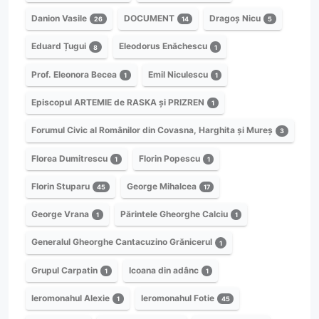
Danion Vasile
DOCUMENT
Dragoș Nicu
26
14
5
Eduard Țugui
Eleodorus Enăchescu
8
1
Prof. Eleonora Becea
Emil Niculescu
1
1
Episcopul ARTEMIE de RASKA și PRIZREN
1
Forumul Civic al Românilor din Covasna, Harghita și Mureș
3
Florea Dumitrescu
Florin Popescu
1
1
Florin Stuparu
George Mihalcea
45
17
George Vrana
Părintele Gheorghe Calciu
1
1
Generalul Gheorghe Cantacuzino Grănicerul
1
Grupul Carpatin
Icoana din adânc
1
1
Ieromonahul Alexie
Ieromonahul Fotie
1
45