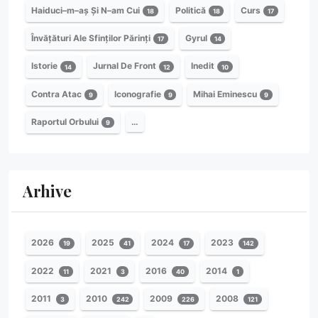
Haiduci–m–aș Și N–am Cui
Politică
Curs
18
18
17
Învățături Ale Sfinților Părinți
Gyrul
17
14
Istorie
Jurnal De Front
Inedit
14
12
10
Contra Atac
Iconografie
Mihai Eminescu
9
9
9
Raportul Orbului
…
9
Arhive
2026
2025
2024
2023
19
41
17
142
2022
2021
2016
2014
11
3
40
1
2011
2010
2009
2008
3
242
226
121