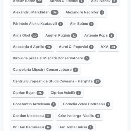
Adrian Botez
Adrian G. Romilă
Alex Ivanov
17
2
9
Alexandru Mărchidan
Alexandru Nechifor
178
1
Părintele Alexie Ksutasvili
Alin Spânu
1
1
Alina Glod
Anghel Rugină
Artemie Popa
30
12
3
Asociația 4 Aprilie
Aurel C. Popovici
AXA
10
1
33
Biroul de presă al Mișcării Conservatoare
3
Cancelaria Mișcării Conservatoare
3
Centrul European de Studii Covasna – Harghita
37
Ciprian Bojan
Ciprian Voicilă
25
5
Constantin Ardeleanu
Corneliu Zelea Codreanu
1
1
Costion Nicolescu
Cristina Iorga-Vasiliu
15
3
Pr. Dan Bădulescu
Dan Toma Dulciu
16
2