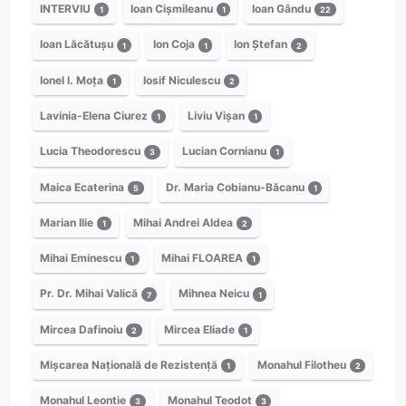
INTERVIU
Ioan Cișmileanu
Ioan Gându
1
1
22
Ioan Lăcătușu
Ion Coja
Ion Ștefan
1
1
2
Ionel I. Moța
Iosif Niculescu
1
2
Lavinia-Elena Ciurez
Liviu Vișan
1
1
Lucia Theodorescu
Lucian Cornianu
3
1
Maica Ecaterina
Dr. Maria Cobianu-Băcanu
5
1
Marian Ilie
Mihai Andrei Aldea
1
2
Mihai Eminescu
Mihai FLOAREA
1
1
Pr. Dr. Mihai Valică
Mihnea Neicu
7
1
Mircea Dafinoiu
Mircea Eliade
2
1
Mișcarea Națională de Rezistență
Monahul Filotheu
1
2
Monahul Leontie
Monahul Teodot
3
3