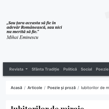
Revista
Sfânta Tradiție
Politică
Social
Poezie
Acasă
Articole
Poezie și proză
Iubitorilor de m
Iubitorilor de miraje