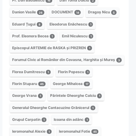
Pr. Dan Bădulescu
Dan Toma Dulciu
16
2
Danion Vasile
DOCUMENT
Dragoș Nicu
26
14
5
Eduard Țugui
Eleodorus Enăchescu
8
1
Prof. Eleonora Becea
Emil Niculescu
1
1
Episcopul ARTEMIE de RASKA și PRIZREN
1
Forumul Civic al Românilor din Covasna, Harghita și Mureș
3
Florea Dumitrescu
Florin Popescu
1
1
Florin Stuparu
George Mihalcea
45
17
George Vrana
Părintele Gheorghe Calciu
1
1
Generalul Gheorghe Cantacuzino Grănicerul
1
Grupul Carpatin
Icoana din adânc
1
1
Ieromonahul Alexie
Ieromonahul Fotie
1
45