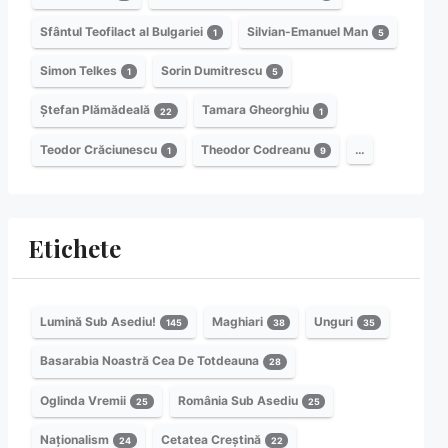
Sfântul Teofilact al Bulgariei
Silvian-Emanuel Man
1
5
Simon Telkes
Sorin Dumitrescu
1
5
Ștefan Plămădeală
Tamara Gheorghiu
22
1
Teodor Crăciunescu
Theodor Codreanu
…
1
9
Etichete
Lumină Sub Asediu!
Maghiari
Unguri
145
38
35
Basarabia Noastră Cea De Totdeauna
28
Oglinda Vremii
România Sub Asediu
25
25
Naționalism
Cetatea Creștină
24
22