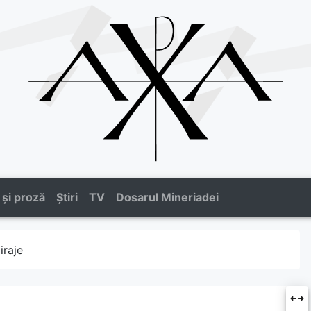
 și proză
Știri
TV
Dosarul Mineriadei
iraje