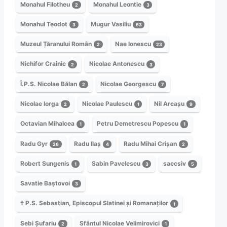
Monahul Filotheu
Monahul Leontie
2
3
Monahul Teodot
Mugur Vasiliu
3
63
Muzeul Țăranului Român
Nae Ionescu
2
23
Nichifor Crainic
Nicolae Antonescu
2
3
Î.P.S. Nicolae Bălan
Nicolae Georgescu
2
7
Nicolae Iorga
Nicolae Paulescu
Nil Arcașu
2
1
9
Octavian Mihalcea
Petru Demetrescu Popescu
1
1
Radu Gyr
Radu Ilaș
Radu Mihai Crișan
26
4
2
Robert Sungenis
Sabin Pavelescu
saccsiv
1
3
5
Savatie Baștovoi
3
† P.S. Sebastian, Episcopul Slatinei și Romanaților
1
Sebi Șufariu
Sfântul Nicolae Velimirovici
2
1