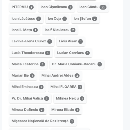
INTERVIU
Ioan Cișmileanu
Ioan Gându
1
1
22
Ioan Lăcătușu
Ion Coja
Ion Ștefan
1
1
2
Ionel I. Moța
Iosif Niculescu
1
2
Lavinia-Elena Ciurez
Liviu Vișan
1
1
Lucia Theodorescu
Lucian Cornianu
3
1
Maica Ecaterina
Dr. Maria Cobianu-Băcanu
5
1
Marian Ilie
Mihai Andrei Aldea
1
2
Mihai Eminescu
Mihai FLOAREA
1
1
Pr. Dr. Mihai Valică
Mihnea Neicu
7
1
Mircea Dafinoiu
Mircea Eliade
2
1
Mișcarea Națională de Rezistență
1