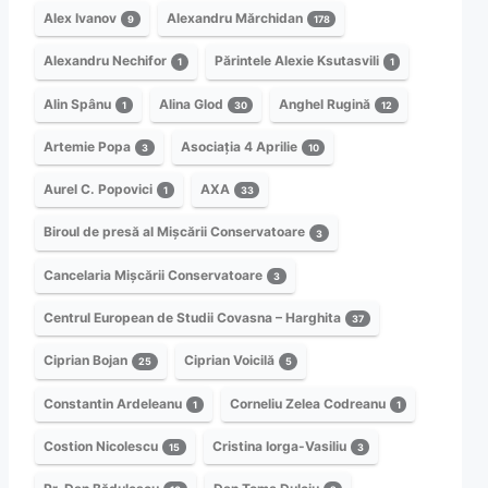
Alex Ivanov
Alexandru Mărchidan
9
178
Alexandru Nechifor
Părintele Alexie Ksutasvili
1
1
Alin Spânu
Alina Glod
Anghel Rugină
1
30
12
Artemie Popa
Asociația 4 Aprilie
3
10
Aurel C. Popovici
AXA
1
33
Biroul de presă al Mișcării Conservatoare
3
Cancelaria Mișcării Conservatoare
3
Centrul European de Studii Covasna – Harghita
37
Ciprian Bojan
Ciprian Voicilă
25
5
Constantin Ardeleanu
Corneliu Zelea Codreanu
1
1
Costion Nicolescu
Cristina Iorga-Vasiliu
15
3