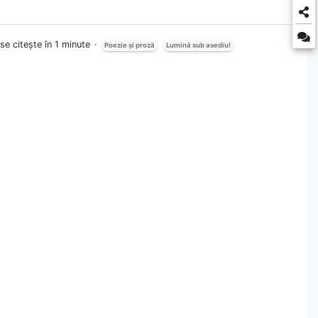
se citește în 1 minute
Poezie și proză
Lumină sub asediu!