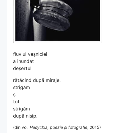
fluviul veșniciei
a inundat
deșertul
rătăcind după miraje,
strigăm
și
tot
strigăm
după nisip.
(din vol.
Hesychia, poezie și fotografie
, 2015)