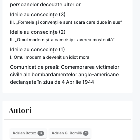
persoanelor decedate ulterior
Ideile au consecințe (3)
III. „Formele și convențiile sunt scara care duce în sus”
Ideile au consecințe (2)
II. „Omul modern și-a cam risipit averea moștenită”
Ideile au consecințe (1)
I. Omul modern a devenit un idiot moral
Comunicat de presă: Comemorarea victimelor
civile ale bombardamentelor anglo-americane
declanșate în ziua de 4 Aprilie 1944
Autori
Adrian Botez
Adrian G. Romilă
17
2