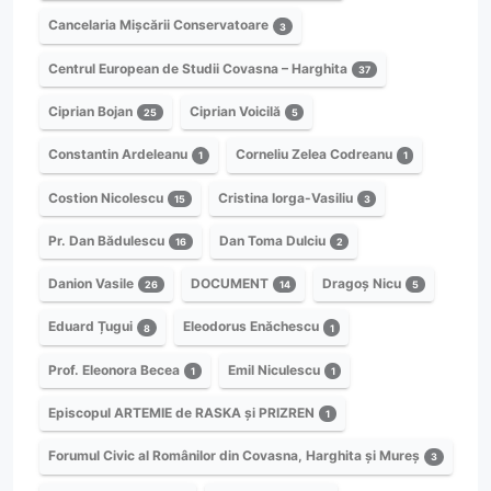
Cancelaria Mișcării Conservatoare
3
Centrul European de Studii Covasna – Harghita
37
Ciprian Bojan
Ciprian Voicilă
25
5
Constantin Ardeleanu
Corneliu Zelea Codreanu
1
1
Costion Nicolescu
Cristina Iorga-Vasiliu
15
3
Pr. Dan Bădulescu
Dan Toma Dulciu
16
2
Danion Vasile
DOCUMENT
Dragoș Nicu
26
14
5
Eduard Țugui
Eleodorus Enăchescu
8
1
Prof. Eleonora Becea
Emil Niculescu
1
1
Episcopul ARTEMIE de RASKA și PRIZREN
1
Forumul Civic al Românilor din Covasna, Harghita și Mureș
3