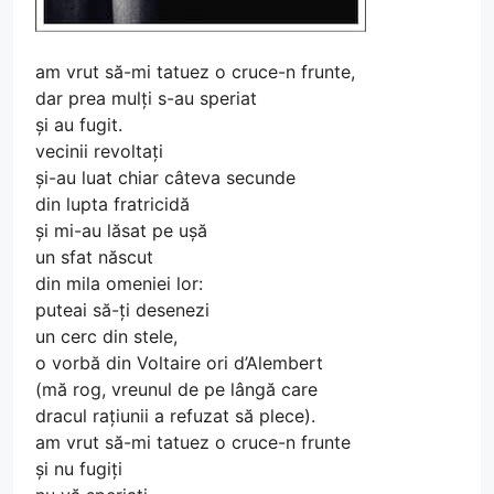
am vrut să-mi tatuez o cruce-n frunte,
dar prea mulți s-au speriat
și au fugit.
vecinii revoltați
și-au luat chiar câteva secunde
din lupta fratricidă
și mi-au lăsat pe ușă
un sfat născut
din mila omeniei lor:
puteai să-ți desenezi
un cerc din stele,
o vorbă din Voltaire ori d’Alembert
(mă rog, vreunul de pe lângă care
dracul rațiunii a refuzat să plece).
am vrut să-mi tatuez o cruce-n frunte
și nu fugiți