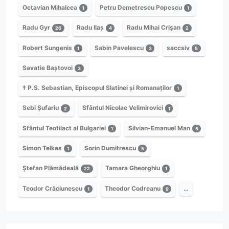
Octavian Mihalcea
Petru Demetrescu Popescu
1
1
Radu Gyr
Radu Ilaș
Radu Mihai Crișan
26
4
2
Robert Sungenis
Sabin Pavelescu
saccsiv
1
3
5
Savatie Baștovoi
3
† P.S. Sebastian, Episcopul Slatinei și Romanaților
1
Sebi Șufariu
Sfântul Nicolae Velimirovici
2
1
Sfântul Teofilact al Bulgariei
Silvian-Emanuel Man
1
5
Simon Telkes
Sorin Dumitrescu
1
5
Ștefan Plămădeală
Tamara Gheorghiu
22
1
Teodor Crăciunescu
Theodor Codreanu
…
1
9