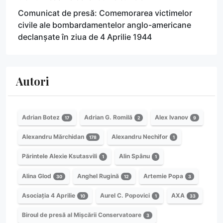
Comunicat de presă: Comemorarea victimelor
civile ale bombardamentelor anglo-americane
declanșate în ziua de 4 Aprilie 1944
Autori
Adrian Botez
Adrian G. Romilă
Alex Ivanov
17
2
9
Alexandru Mărchidan
Alexandru Nechifor
178
1
Părintele Alexie Ksutasvili
Alin Spânu
1
1
Alina Glod
Anghel Rugină
Artemie Popa
30
12
3
Asociația 4 Aprilie
Aurel C. Popovici
AXA
10
1
33
Biroul de presă al Mișcării Conservatoare
3