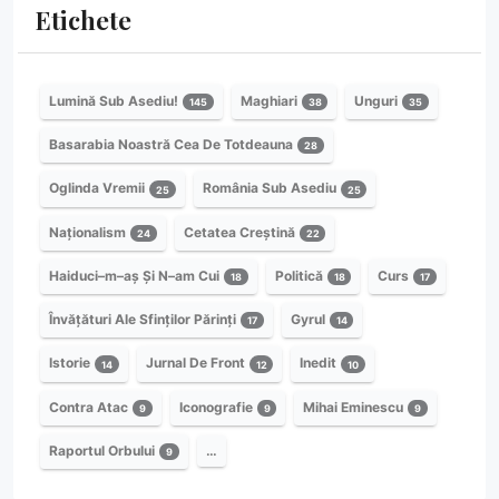
Etichete
Lumină Sub Asediu!
Maghiari
Unguri
145
38
35
Basarabia Noastră Cea De Totdeauna
28
Oglinda Vremii
România Sub Asediu
25
25
Naționalism
Cetatea Creștină
24
22
Haiduci–m–aș Și N–am Cui
Politică
Curs
18
18
17
Învățături Ale Sfinților Părinți
Gyrul
17
14
Istorie
Jurnal De Front
Inedit
14
12
10
Contra Atac
Iconografie
Mihai Eminescu
9
9
9
Raportul Orbului
…
9