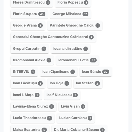
Florea Dumitrescu
Florin Popescu
1
1
Florin Stuparu
George Mihalcea
45
17
George Vrana
Părintele Gheorghe Calciu
1
1
Generalul Gheorghe Cantacuzino Grănicerul
1
Grupul Carpatin
Icoana din adânc
1
1
Ieromonahul Alexie
Ieromonahul Fotie
1
45
INTERVIU
Ioan Cișmileanu
Ioan Gându
1
1
22
Ioan Lăcătușu
Ion Coja
Ion Ștefan
1
1
2
Ionel I. Moța
Iosif Niculescu
1
2
Lavinia-Elena Ciurez
Liviu Vișan
1
1
Lucia Theodorescu
Lucian Cornianu
3
1
Maica Ecaterina
Dr. Maria Cobianu-Băcanu
5
1