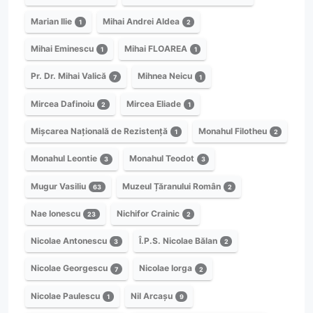
Marian Ilie
Mihai Andrei Aldea
1
2
Mihai Eminescu
Mihai FLOAREA
1
1
Pr. Dr. Mihai Valică
Mihnea Neicu
7
1
Mircea Dafinoiu
Mircea Eliade
2
1
Mișcarea Națională de Rezistență
Monahul Filotheu
1
2
Monahul Leontie
Monahul Teodot
3
3
Mugur Vasiliu
Muzeul Țăranului Român
63
2
Nae Ionescu
Nichifor Crainic
23
2
Nicolae Antonescu
Î.P.S. Nicolae Bălan
3
2
Nicolae Georgescu
Nicolae Iorga
7
2
Nicolae Paulescu
Nil Arcașu
1
9