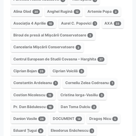
Alina Glod
Anghel Rugină
Artemie Popa
30
12
3
Asociația 4 Aprilie
Aurel C. Popovici
AXA
10
1
33
Biroul de presă al Mișcării Conservatoare
3
Cancelaria Mișcării Conservatoare
3
Centrul European de Studii Covasna – Harghita
37
Ciprian Bojan
Ciprian Voicilă
25
5
Constantin Ardeleanu
Corneliu Zelea Codreanu
1
1
Costion Nicolescu
Cristina Iorga-Vasiliu
15
3
Pr. Dan Bădulescu
Dan Toma Dulciu
16
2
Danion Vasile
DOCUMENT
Dragoș Nicu
26
14
5
Eduard Țugui
Eleodorus Enăchescu
8
1