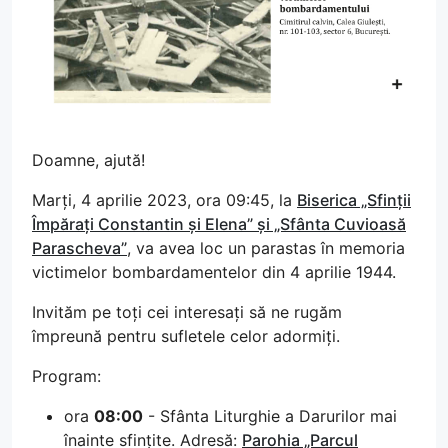
Doamne, ajută!
Marți, 4 aprilie 2023, ora 09:45, la
Biserica „Sfinții
Împărați Constantin și Elena” și „Sfânta Cuvioasă
Parascheva”
, va avea loc un parastas în memoria
victimelor bombardamentelor din 4 aprilie 1944.
Invităm pe toți cei interesați să ne rugăm
împreună pentru sufletele celor adormiți.
Program:
ora
08:00
- Sfânta Liturghie a Darurilor mai
înainte sfințite. Adresă:
Parohia „Parcul