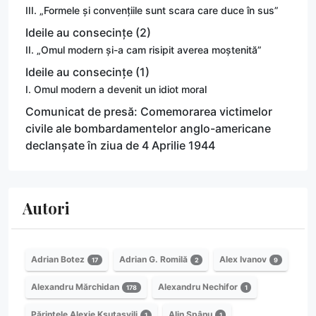
III. „Formele și convențiile sunt scara care duce în sus”
Ideile au consecințe (2)
II. „Omul modern și-a cam risipit averea moștenită”
Ideile au consecințe (1)
I. Omul modern a devenit un idiot moral
Comunicat de presă: Comemorarea victimelor
civile ale bombardamentelor anglo-americane
declanșate în ziua de 4 Aprilie 1944
Autori
Adrian Botez
Adrian G. Romilă
Alex Ivanov
17
2
9
Alexandru Mărchidan
Alexandru Nechifor
178
1
Părintele Alexie Ksutasvili
Alin Spânu
1
1