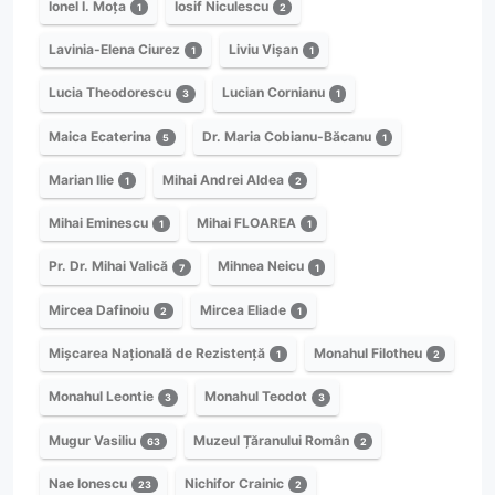
Ionel I. Moța
Iosif Niculescu
1
2
Lavinia-Elena Ciurez
Liviu Vișan
1
1
Lucia Theodorescu
Lucian Cornianu
3
1
Maica Ecaterina
Dr. Maria Cobianu-Băcanu
5
1
Marian Ilie
Mihai Andrei Aldea
1
2
Mihai Eminescu
Mihai FLOAREA
1
1
Pr. Dr. Mihai Valică
Mihnea Neicu
7
1
Mircea Dafinoiu
Mircea Eliade
2
1
Mișcarea Națională de Rezistență
Monahul Filotheu
1
2
Monahul Leontie
Monahul Teodot
3
3
Mugur Vasiliu
Muzeul Țăranului Român
63
2
Nae Ionescu
Nichifor Crainic
23
2