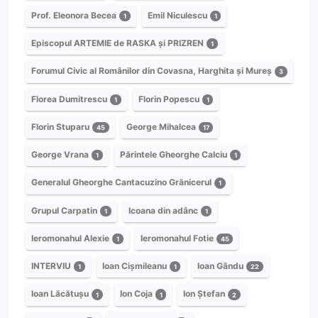
Prof. Eleonora Becea
Emil Niculescu
1
1
Episcopul ARTEMIE de RASKA și PRIZREN
1
Forumul Civic al Românilor din Covasna, Harghita și Mureș
3
Florea Dumitrescu
Florin Popescu
1
1
Florin Stuparu
George Mihalcea
45
17
George Vrana
Părintele Gheorghe Calciu
1
1
Generalul Gheorghe Cantacuzino Grănicerul
1
Grupul Carpatin
Icoana din adânc
1
1
Ieromonahul Alexie
Ieromonahul Fotie
1
45
INTERVIU
Ioan Cișmileanu
Ioan Gându
1
1
22
Ioan Lăcătușu
Ion Coja
Ion Ștefan
1
1
2