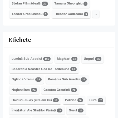
Ștefan Plămădeală
Tamara Gheorghiu
22
1
Teodor Crăciunescu
Theodor Codreanu
…
1
9
Etichete
Lumină Sub Asediu!
Maghiari
Unguri
145
38
35
Basarabia Noastră Cea De Totdeauna
28
Oglinda Vremii
România Sub Asediu
25
25
Naționalism
Cetatea Creștină
24
22
Haiduci–m–aș Și N–am Cui
Politică
Curs
18
18
17
Învățături Ale Sfinților Părinți
Gyrul
17
14