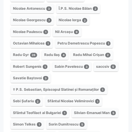
Nicolae Antonescu
Î.P.S. Nicolae Bălan
3
2
Nicolae Georgescu
Nicolae Iorga
7
2
Nicolae Paulescu
Nil Arcașu
1
9
Octavian Mihalcea
Petru Demetrescu Popescu
1
1
Radu Gyr
Radu Ilaș
Radu Mihai Crișan
26
4
2
Robert Sungenis
Sabin Pavelescu
saccsiv
1
3
5
Savatie Baștovoi
3
† P.S. Sebastian, Episcopul Slatinei și Romanaților
1
Sebi Șufariu
Sfântul Nicolae Velimirovici
2
1
Sfântul Teofilact al Bulgariei
Silvian-Emanuel Man
1
5
Simon Telkes
Sorin Dumitrescu
1
5