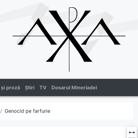
 și proză
Știri
TV
Dosarul Mineriadei
Genocid pe farfurie