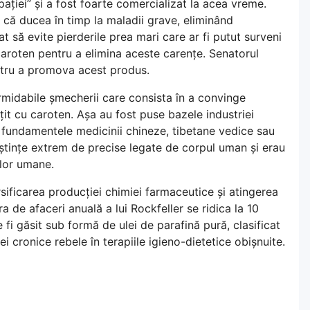
ipației” și a fost foarte comercializat la acea vreme.
i că ducea în timp la maladii grave, eliminând
at să evite pierderile prea mari care ar fi putut surveni
caroten pentru a elimina aceste carențe. Senatorul
ntru a promova acest produs.
ormidabile șmecherii care consista în a convinge
it cu caroten. Așa au fost puse bazele industriei
 fundamentele medicinii chineze, tibetane vedice sau
ștințe extrem de precise legate de corpul uman și erau
elor umane.
sificarea producției chimiei farmaceutice și atingerea
fra de afaceri anuală a lui Rockfeller se ridica la 10
fi găsit sub formă de ulei de parafină pură, clasificat
i cronice rebele în terapiile igieno-dietetice obișnuite.