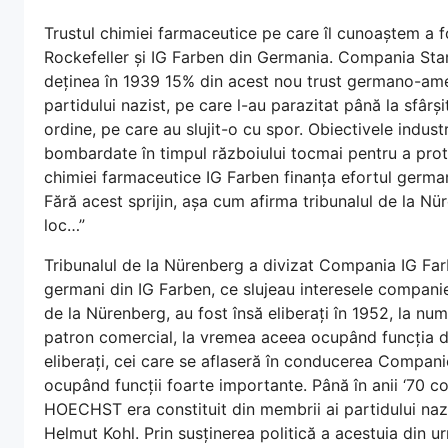
Trustul chimiei farmaceutice pe care îl cunoaștem a 
Rockefeller și IG Farben din Germania. Compania Stan
deținea în 1939 15% din acest nou trust germano-ameri
partidului nazist, pe care l-au parazitat până la sfârș
ordine, pe care au slujit-o cu spor. Obiectivele indus
bombardate în timpul războiului tocmai pentru a protej
chimiei farmaceutice IG Farben finanța efortul germ
Fără acest sprijin, așa cum afirma tribunalul de la Nür
loc…”
Tribunalul de la Nürenberg a divizat Compania IG Fa
germani din IG Farben, ce slujeau interesele companie
de la Nürenberg, au fost însă eliberați în 1952, la numa
patron comercial, la vremea aceea ocupând funcția de
eliberați, cei care se aflaseră în conducerea Compani
ocupând funcții foarte importante. Până în anii ‘70 co
HOECHST era constituit din membrii ai partidului nazi
Helmut Kohl. Prin susținerea politică a acestuia din urm