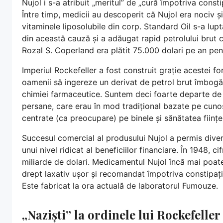
Nujol i s-a atribuit „meritul” de „cură împotriva const
Între timp, medicii au descoperit că Nujol era nociv ș
vitaminele liposolubile din corp. Standard Oil s-a lupt
din această cauză și a adăugat rapid petrolului brut 
Rozal S. Coperland era plătit 75.000 dolari pe an pe
Imperiul Rockefeller a fost construit grație acestei f
oamenii să ingereze un derivat de petrol brut îmbogăț
chimiei farmaceutice. Suntem deci foarte departe de
persane, care erau în mod tradițional bazate pe cuno
centrate (ca preocupare) pe binele și sănătatea ființ
Succesul comercial al produsului Nujol a permis diver
unui nivel ridicat al beneficiilor financiare. În 1948, ci
miliarde de dolari. Medicamentul Nujol încă mai poate 
drept laxativ ușor și recomandat împotriva constipație
Este fabricat la ora actuală de laboratorul Fumouze.
„Naziști” la ordinele lui Rockefeller