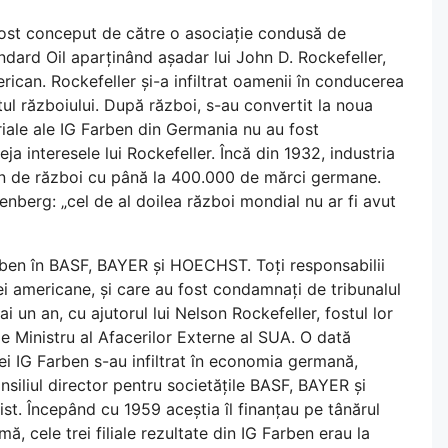
fost conceput de către o asociație condusă de
dard Oil aparținând așadar lui John D. Rockefeller,
can. Rockefeller și-a infiltrat oamenii în conducerea
itul războiului. După război, s-au convertit la noua
triale ale IG Farben din Germania nu au fost
a interesele lui Rockefeller. Încă din 1932, industria
an de război cu până la 400.000 de mărci germane.
enberg: „cel de al doilea război mondial nu ar fi avut
rben în BASF, BAYER și HOECHST. Toți responsabilii
i americane, și care au fost condamnați de tribunalul
i un an, cu ajutorul lui Nelson Rockefeller, fostul lor
 Ministru al Afacerilor Externe al SUA. O dată
ei IG Farben s-au infiltrat în economia germană,
nsiliul director pentru societățile BASF, BAYER și
st. Începând cu 1959 aceștia îl finanțau pe tânărul
ă, cele trei filiale rezultate din IG Farben erau la