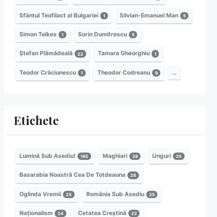
Sfântul Teofilact al Bulgariei
Silvian-Emanuel Man
1
5
Simon Telkes
Sorin Dumitrescu
1
5
Ștefan Plămădeală
Tamara Gheorghiu
22
1
Teodor Crăciunescu
Theodor Codreanu
…
1
9
Etichete
Lumină Sub Asediu!
Maghiari
Unguri
145
38
35
Basarabia Noastră Cea De Totdeauna
28
Oglinda Vremii
România Sub Asediu
25
25
Naționalism
Cetatea Creștină
24
22