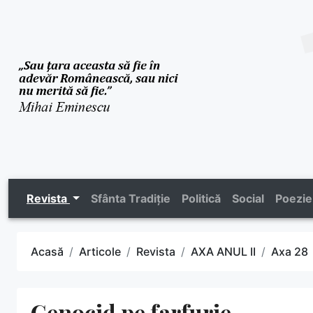
Revista
Sfânta Tradiție
Politică
Social
Poezie
Acasă
Articole
Revista
AXA ANUL II
Axa 28
Genocid pe farfurie