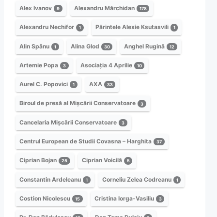
Alex Ivanov
Alexandru Mărchidan
9
178
Alexandru Nechifor
Părintele Alexie Ksutasvili
1
1
Alin Spânu
Alina Glod
Anghel Rugină
1
30
12
Artemie Popa
Asociația 4 Aprilie
3
10
Aurel C. Popovici
AXA
1
33
Biroul de presă al Mișcării Conservatoare
3
Cancelaria Mișcării Conservatoare
3
Centrul European de Studii Covasna – Harghita
37
Ciprian Bojan
Ciprian Voicilă
25
5
Constantin Ardeleanu
Corneliu Zelea Codreanu
1
1
Costion Nicolescu
Cristina Iorga-Vasiliu
15
3