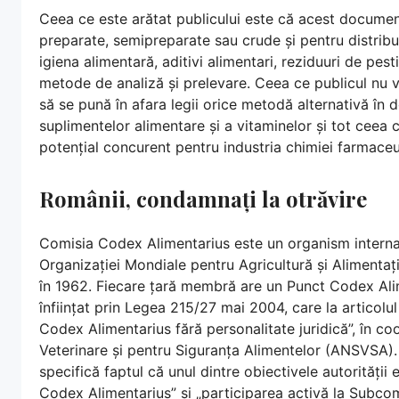
Ceea ce este arătat publicului este că acest documen
preparate, semipreparate sau crude și pentru distribu
igiena alimentară, aditivi alimentari, reziduuri de pes
metode de analiză și prelevare. Ceea ce publicul nu 
să se pună în afara legii orice metodă alternativă în do
suplimentelor alimentare și a vitaminelor și tot ceea 
potențial concurent pentru industria chimiei farmaceu
Românii, condamnați la otrăvire
Comisia Codex Alimentarius este un organism internaț
Organizației Mondiale pentru Agricultură și Alimentaț
în 1962. Fiecare țară membră are un Punct Codex Alim
înființat prin Legea 215/27 mai 2004, care la articolu
Codex Alimentarius fără personalitate juridică”, în co
Veterinare și pentru Siguranța Alimentelor (ANSVSA).
specifică faptul că unul dintre obiectivele autorității 
Codex Alimentarius” și „participarea activă la Subc