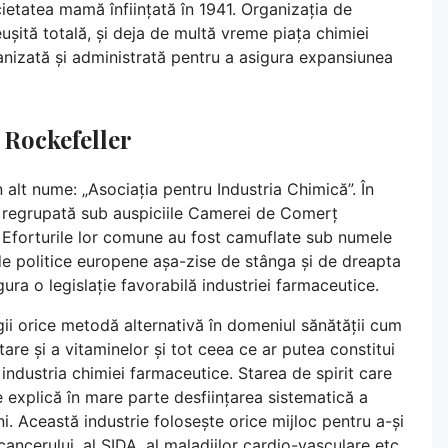
etatea mamă înființată în 1941. Organizația de
eușită totală, și deja de multă vreme piața chimiei
ganizată și administrată pentru a asigura expansiunea
 Rockefeller
n alt nume: „Asociația pentru Industria Chimică”. În
t regrupată sub auspiciile Camerei de Comerț
. Eforturile lor comune au fost camuflate sub numele
 politice europene așa-zise de stânga și de dreapta
ura o legislație favorabilă industriei farmaceutice.
ii orice metodă alternativă în domeniul sănătății cum
ntare și a vitaminelor și tot ceea ce ar putea constitui
industria chimiei farmaceutice. Starea de spirit care
 explică în mare parte desființarea sistematică a
ani. Această industrie folosește orice mijloc pentru a-și
ancerului, al SIDA, al maladiilor cardio-vasculare etc.