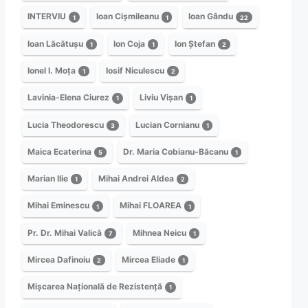
INTERVIU
Ioan Cișmileanu
Ioan Gându
1
1
22
Ioan Lăcătușu
Ion Coja
Ion Ștefan
1
1
2
Ionel I. Moța
Iosif Niculescu
1
2
Lavinia-Elena Ciurez
Liviu Vișan
1
1
Lucia Theodorescu
Lucian Cornianu
3
1
Maica Ecaterina
Dr. Maria Cobianu-Băcanu
5
1
Marian Ilie
Mihai Andrei Aldea
1
2
Mihai Eminescu
Mihai FLOAREA
1
1
Pr. Dr. Mihai Valică
Mihnea Neicu
7
1
Mircea Dafinoiu
Mircea Eliade
2
1
Mișcarea Națională de Rezistență
1