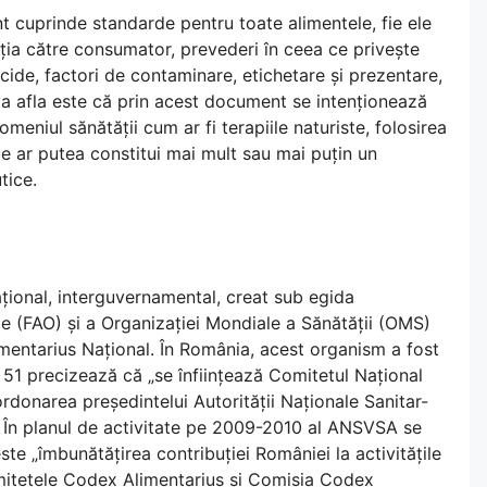
t cuprinde standarde pentru toate alimentele, fie ele
ția către consumator, prevederi în ceea ce privește
ticide, factori de contaminare, etichetare și prezentare,
va afla este că prin acest document se intenționează
meniul sănătății cum ar fi terapiile naturiste, folosirea
ce ar putea constitui mai mult sau mai puțin un
tice.
ional, interguvernamental, creat sub egida
ie (FAO) și a Organizației Mondiale a Sănătății (OMS)
entarius Național. În România, acest organism a fost
l 51 precizează că „se înființează Comitetul Național
ordonarea președintelui Autorității Naționale Sanitar-
 În planul de activitate pe 2009-2010 al ANSVSA se
este „îmbunătățirea contribuției României la activitățile
omitetele Codex Alimentarius și Comisia Codex