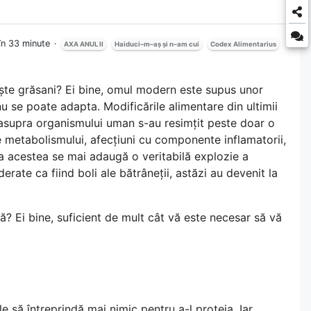
 în 33 minute
AXA ANUL II
Haiduci–m–aș și n–am cui
Codex Alimentarius
iște grăsani? Ei bine, omul modern este supus unor
u se poate adapta. Modificările alimentare din ultimii
e asupra organismului uman s-au resimțit peste doar o
le metabolismului, afecțiuni cu componente inflamatorii,
. La acestea se mai adaugă o veritabilă explozie a
erate ca fiind boli ale bătrâneții, astăzi au devenit la
ă? Ei bine, suficient de mult cât vă este necesar să vă
le să întreprindă mai nimic pentru a-l proteja. Iar