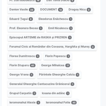
Pr. Dan Bădulescu
Dan Toma Dulciu
16
2
Danion Vasile
DOCUMENT
Dragoș Nicu
26
14
5
Eduard Țugui
Eleodorus Enăchescu
8
1
Prof. Eleonora Becea
Emil Niculescu
1
1
Episcopul ARTEMIE de RASKA și PRIZREN
1
Forumul Civic al Românilor din Covasna, Harghita și Mureș
3
Florea Dumitrescu
Florin Popescu
1
1
Florin Stuparu
George Mihalcea
45
17
George Vrana
Părintele Gheorghe Calciu
1
1
Generalul Gheorghe Cantacuzino Grănicerul
1
Grupul Carpatin
Icoana din adânc
1
1
Ieromonahul Alexie
Ieromonahul Fotie
1
45