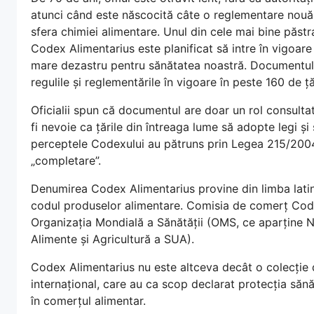
atunci când este născocită câte o reglementare nouă, a
sfera chimiei alimentare. Unul din cele mai bine păstr
Codex Alimentarius este planificat să intre în vigoare
mare dezastru pentru sănătatea noastră. Documentul v
regulile și reglementările în vigoare în peste 160 de ț
Oficialii spun că documentul are doar un rol consultativ
fi nevoie ca țările din întreaga lume să adopte legi ș
perceptele Codexului au pătruns prin Legea 215/2004,
„completare”.
Denumirea Codex Alimentarius provine din limba latin
codul produselor alimentare. Comisia de comerț Cod
Organizația Mondială a Sănătății (OMS, ce aparține N
Alimente și Agricultură a SUA).
Codex Alimentarius nu este altceva decât o colecție 
internațional, care au ca scop declarat protecția sănă
în comerțul alimentar.