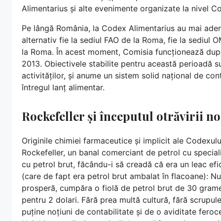
Alimentarius și alte evenimente organizate la nivel C
Pe lângă România, la Codex Alimentarius au mai aderat
alternativ fie la sediul FAO de la Roma, fie la sediul
la Roma. În acest moment, Comisia funcționează după
2013. Obiectivele stabilite pentru această perioadă 
activităților, și anume un sistem solid național de con
întregul lanț alimentar.
Rockefeller și începutul otrăvirii n
Originile chimiei farmaceutice și implicit ale Codexului
Rockefeller, un banal comerciant de petrol cu speciali
cu petrol brut, făcându-i să creadă că era un leac efi
(care de fapt era petrol brut ambalat în flacoane): Nu
prosperă, cumpăra o fiolă de petrol brut de 30 grame 
pentru 2 dolari. Fără prea multă cultură, fără scrupul
puține noțiuni de contabilitate și de o aviditate fero