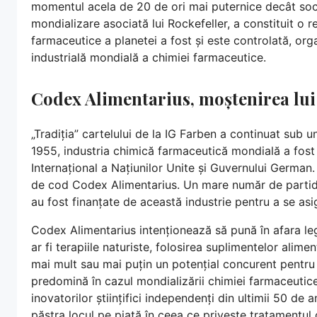
momentul acela de 20 de ori mai puternice decât soci
mondializare asociată lui Rockefeller, a constituit o r
farmaceutice a planetei a fost și este controlată, or
industrială mondială a chimiei farmaceutice.
Codex Alimentarius, moștenirea lui
„Tradiția” cartelului de la IG Farben a continuat sub u
1955, industria chimică farmaceutică mondială a fos
Internațional a Națiunilor Unite și Guvernului German
de cod Codex Alimentarius. Un mare număr de partide
au fost finanțate de această industrie pentru a se asig
Codex Alimentarius intenționează să pună în afara leg
ar fi terapiile naturiste, folosirea suplimentelor alime
mai mult sau mai puțin un potențial concurent pentru 
predomină în cazul mondializării chimiei farmaceutice
inovatorilor științifici independenți din ultimii 50 de 
păstra locul pe piață în ceea ce privește tratamentul c