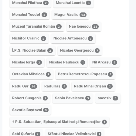
Monahul Filotheu
Monahul Leontie
2
3
Monahul Teodot
Mugur Vasiliu
3
63
Muzeul Țăranului Român
Nae Ionescu
2
23
Nichifor Crainic
Nicolae Antonescu
2
3
Î.P.S. Nicolae Bălan
Nicolae Georgescu
2
7
Nicolae Iorga
Nicolae Paulescu
Nil Arcașu
2
1
9
Octavian Mihalcea
Petru Demetrescu Popescu
1
1
Radu Gyr
Radu Ilaș
Radu Mihai Crișan
26
4
2
Robert Sungenis
Sabin Pavelescu
saccsiv
1
3
5
Savatie Baștovoi
3
† P.S. Sebastian, Episcopul Slatinei și Romanaților
1
Sebi Șufariu
Sfântul Nicolae Velimirovici
2
1