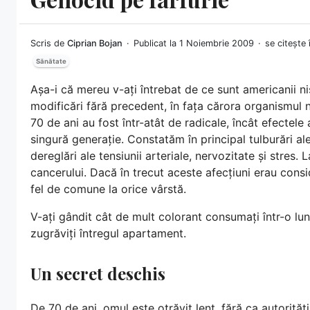
Scris de
Ciprian Bojan
Publicat la 1 Noiembrie 2009
se citește
Sănătate
Așa-i că mereu v-ați întrebat de ce sunt americanii n
modificări fără precedent, în fața cărora organismul n
70 de ani au fost într-atât de radicale, încât efectel
singură generație. Constatăm în principal tulburări a
dereglări ale tensiunii arteriale, nervozitate și stres
cancerului. Dacă în trecut aceste afecțiuni erau consid
fel de comune la orice vârstă.
V-ați gândit cât de mult colorant consumați într-o lun
zugrăviți întregul apartament.
Un secret deschis
De 70 de ani, omul este otrăvit lent, fără ca autorități