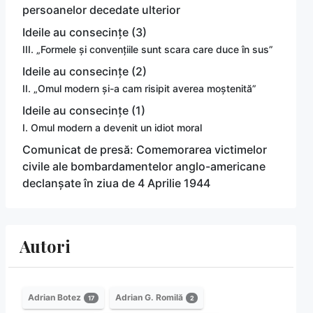
persoanelor decedate ulterior
Ideile au consecințe (3)
III. „Formele și convențiile sunt scara care duce în sus”
Ideile au consecințe (2)
II. „Omul modern și-a cam risipit averea moștenită”
Ideile au consecințe (1)
I. Omul modern a devenit un idiot moral
Comunicat de presă: Comemorarea victimelor
civile ale bombardamentelor anglo-americane
declanșate în ziua de 4 Aprilie 1944
Autori
Adrian Botez
Adrian G. Romilă
17
2