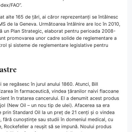
odex/FAO”.
 alte 165 de țări, ai căror reprezentanți se întâlnesc
 OMS de la Geneva. Următoarea întâlnire are loc în 2010,
 un Plan Strategic, elaborat pentru perioada 2008-
sunt promovarea unor cadre solide de reglementare a
trol și sisteme de reglementare legislative pentru
oastre
 se regăsesc în jurul anului 1860. Atunci, Bill
zarea în farmaceutică, vindea țăranilor naivi flacoane
cient în tratarea cancerului. El a denumit acest produs
jol (New Oil – un nou tip de ulei). Afacerea sa era
prin Standard Oil la un preț de 21 cenți și o vindea
e, fără cunoștințe sau studii în domeniul medical, cu
ce, Rockefeller a reușit să se impună. Noului produs