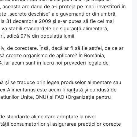
ceasta are darul de a-i proteja pe marii investitori în
ate „secrete deschise” ale guvernanților din umbră,
 la 31 decembrie 2009 și s-ar putea să fie cel mai
a stabili standardele de siguranță alimentară,
ări, adică 97% din populația lumii.
, de corectare. Însă, dacă ar fi să fie astfel, de ce ar
i să creeze organisme de aplicare? În România,
 iar acum sunt în lucru noi prevederi legale de
ă și se traduce prin legea produselor alimentare sau
ex Alimentarius este acum finanțată și condusă de
ațiunilor Unite, ONU) și FAO (Organizația pentru
de standarde alimentare adoptate la nivel
tății consumatorilor și asigurarea practicilor corecte