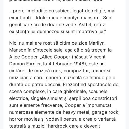
…prefer melodiile cu subiect legat de religie, mai
exact anti… Idolu’ meu e marilyn manson… Sunt
genul care crede doar ce vede. Astfel, refuz
existența lui dumnezeu și sunt împotriva lui.”
Nici nu mai are rost să citim ce zice Marilyn
Manson în cîntecele sale, așa că o să trecem la
Alice Cooper. „Alice Cooper (născut Vincent
Damon Furnier, la 4 februarie 1948), este un
cîntăreț de muzică rock, compozitor, textier și
muzician a cărui carieră muzicală se întinde pe o
durată de patru decenii. Prezentînd spectacole de
scenă complexe, în care ghilotinele, scaunele
electrice, sîngele simulat și șerpii boa constrictori
sunt elemente frecvente, Cooper a împrumutat
numeroase elemente de heavy metal, garage rock,
horror movies și vodevil pentru a crea o variantă
teatrală a muzicii hardrock care a devenit