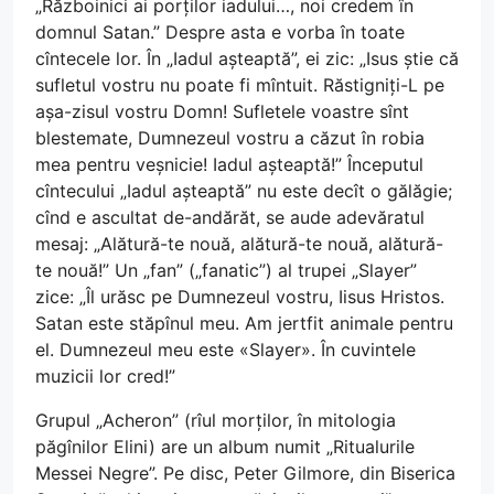
„Războinici ai porților iadului…, noi credem în
domnul Satan.” Despre asta e vorba în toate
cîntecele lor. În „Iadul așteaptă”, ei zic: „Isus știe că
sufletul vostru nu poate fi mîntuit. Răstigniți-L pe
așa-zisul vostru Domn! Sufletele voastre sînt
blestemate, Dumnezeul vostru a căzut în robia
mea pentru veșnicie! Iadul așteaptă!” Începutul
cîntecului „Iadul așteaptă” nu este decît o gălăgie;
cînd e ascultat de-andărăt, se aude adevăratul
mesaj: „Alătură-te nouă, alătură-te nouă, alătură-
te nouă!” Un „fan” („fanatic”) al trupei „Slayer”
zice: „Îl urăsc pe Dumnezeul vostru, Iisus Hristos.
Satan este stăpînul meu. Am jertfit animale pentru
el. Dumnezeul meu este «Slayer». În cuvintele
muzicii lor cred!”
Grupul „Acheron” (rîul morților, în mitologia
păgînilor Elini) are un album numit „Ritualurile
Messei Negre”. Pe disc, Peter Gilmore, din Biserica