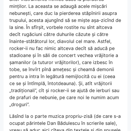
minților. La aceasta se adaugă acele mișcări
nebunești, care duc la pierderea stăpînirii asupra
trupului, acesta ajungînd să se miște așa-zicînd de
la sine. În sfîrșit, vorbele rostite nu sînt altceva
decît rugăciuni către duhurile căzute și către
înainte-stătătorul lor, diavolul cel mare. Astfel,
rocker-ii nu fac nimic altceva decît să aducă pe
stadioane și în săli de concert vechea vrăjitorie a
șamanilor (a tuturor vrăjitorilor), care izbesc în
tobe, se învîrt pînă amețesc și cheamă demonii
pentru a intra în legătură nemijlocită cu ei (ceea
ce se și întîmplă, întotdeauna). Și, atît vrăjitorii
„tradiționali”, cît și rocker-ii se ajută de ierburi sau
de prafuri de nebunie, pe care noi le numim acum
„droguri”.
Lăsînd la o parte muzica propriu-zisă (de care s-a
ocupat părintele Dan Bădulescu în scrierile sale),
vreau să aduc aici cîteva din textele și din spusele