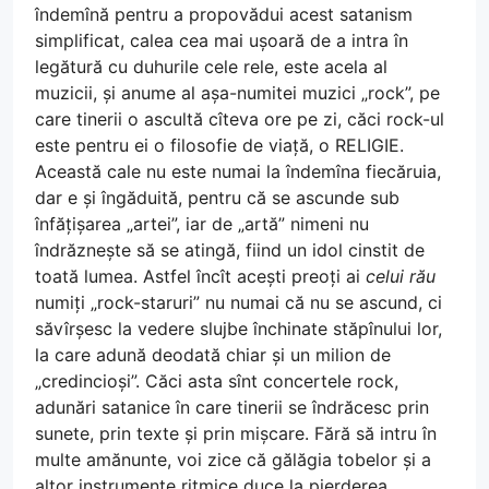
îndemînă pentru a propovădui acest satanism
simplificat, calea cea mai ușoară de a intra în
legătură cu duhurile cele rele, este acela al
muzicii, și anume al așa-numitei muzici „rock”, pe
care tinerii o ascultă cîteva ore pe zi, căci rock-ul
este pentru ei o filosofie de viață, o RELIGIE.
Această cale nu este numai la îndemîna fiecăruia,
dar e și îngăduită, pentru că se ascunde sub
înfățișarea „artei”, iar de „artă” nimeni nu
îndrăznește să se atingă, fiind un idol cinstit de
toată lumea. Astfel încît acești preoți ai
celui rău
numiți „rock-staruri” nu numai că nu se ascund, ci
săvîrșesc la vedere slujbe închinate stăpînului lor,
la care adună deodată chiar și un milion de
„credincioși”. Căci asta sînt concertele rock,
adunări satanice în care tinerii se îndrăcesc prin
sunete, prin texte și prin mișcare. Fără să intru în
multe amănunte, voi zice că gălăgia tobelor și a
altor instrumente ritmice duce la pierderea