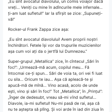
„Eu sînt avocatul diavolului, un comis voiajor dacă
vreți… Veniți cu mine în adîncurile mele infernale…
ți-am luat sufletul!” Iar la sfîrșit se zice: „Supuneți-
vă!”
Rocker-ul Frank Zappa zice așa:
„Eu sînt avocatul diavolului! Avem proprii noștri
închinători. Fetele își vor da trupurile muzicienilor
așa cum voi ați da o jertfă lui Dumnezeu.”
Super-grupul „Metallica” zice, în cîntecul „Sări în
foc!”: „Urmează-mă acum, copilul meu… Fă
întocmai ce-ți spun… Sări de voia ta, ori vei fi luat
cu sila… Oricum te iau… Așa că apleacă-te și
apucă-mă de mînă… Vino acasă, acolo de unde
ești, vino și sări în foc!” Tot „Metallica”, în „Prințul”:
„Înger de dedesubt, vreau să-mi vînd sufletul…
Diavole, ia-mi sufletul! Nu-mi pasă de rai, așa că
nu te aștepta să plîng. Și voi arde în iad din ziua în