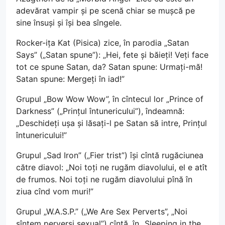
adevărat vampir și pe scenă chiar se mușcă pe
sine însuși și își bea sîngele.
Rocker-ița Kat (Pisica) zice, în parodia „Satan
Says” („Satan spune”): „Hei, fete și băieți! Veți face
tot ce spune Satan, da? Satan spune: Urmați-mă!
Satan spune: Mergeți în iad!”
Grupul „Bow Wow Wow”, în cîntecul lor „Prince of
Darkness” („Prințul întunericului”), îndeamnă:
„Deschideți ușa și lăsați-l pe Satan să intre, Prințul
întunericului!”
Grupul „Sad Iron” („Fier trist”) își cîntă rugăciunea
către diavol: „Noi toți ne rugăm diavolului, el e atît
de frumos. Noi toți ne rugăm diavolului pînă în
ziua cînd vom muri!”
Grupul „W.A.S.P.” („We Are Sex Perverts”, „Noi
sîntem perverși sexual”) cîntă, în „Sleeping in the