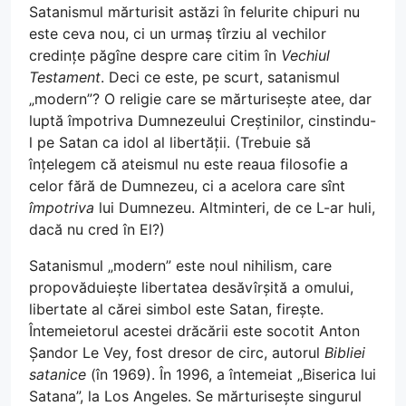
Satanismul mărturisit astăzi în felurite chipuri nu
este ceva nou, ci un urmaș tîrziu al vechilor
credințe păgîne despre care citim în
Vechiul
Testament
. Deci ce este, pe scurt, satanismul
„modern”? O religie care se mărturisește atee, dar
luptă împotriva Dumnezeului Creștinilor, cinstindu-
l pe Satan ca idol al libertății. (Trebuie să
înțelegem că ateismul nu este reaua filosofie a
celor fără de Dumnezeu, ci a acelora care sînt
împotriva
lui Dumnezeu. Altminteri, de ce L-ar huli,
dacă nu cred în El?)
Satanismul „modern” este noul nihilism, care
propovăduiește libertatea desăvîrșită a omului,
libertate al cărei simbol este Satan, firește.
Întemeietorul acestei drăcării este socotit Anton
Șandor Le Vey, fost dresor de circ, autorul
Bibliei
satanice
(în 1969). În 1996, a întemeiat „Biserica lui
Satana”, la Los Angeles. Se mărturisește singurul