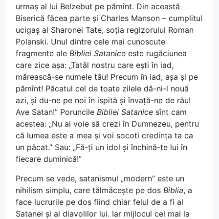
urmaș al lui Belzebut pe pămînt. Din această
Biserică făcea parte și Charles Manson – cumplitul
ucigaș al Sharonei Tate, soția regizorului Roman
Polanski. Unul dintre cele mai cunoscute
fragmente ale
Bibliei Satanice
este rugăciunea
care zice așa: „Tatăl nostru care ești în iad,
mărească-se numele tău! Precum în iad, așa și pe
pămînt! Păcatul cel de toate zilele dă-ni-l nouă
azi, și du-ne pe noi în ispită și învață-ne de rău!
Ave Satan!” Poruncile
Bibliei Satanice
sînt cam
acestea: „Nu ai voie să crezi în Dumnezeu, pentru
că lumea este a mea și voi socoti credința ta ca
un păcat.” Sau: „Fă-ți un idol și închină-te lui în
fiecare duminică!”
Precum se vede, satanismul „modern” este un
nihilism simplu, care tălmăcește pe dos
Biblia
, a
face lucrurile pe dos fiind chiar felul de a fi al
Satanei și al diavolilor lui. Iar mijlocul cel mai la