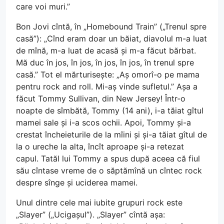
care voi muri.”
Bon Jovi cîntă, în „Homebound Train” („Trenul spre
casă”): „Cînd eram doar un băiat, diavolul m-a luat
de mînă, m-a luat de acasă și m-a făcut bărbat.
Mă duc în jos, în jos, în jos, în jos, în trenul spre
casă.” Tot el mărturisește: „Aș omorî-o pe mama
pentru rock and roll. Mi-aș vinde sufletul.” Așa a
făcut Tommy Sullivan, din New Jersey! Într-o
noapte de sîmbătă, Tommy (14 ani), i-a tăiat gîtul
mamei sale și i-a scos ochii. Apoi, Tommy și-a
crestat încheieturile de la mîini și și-a tăiat gîtul de
la o ureche la alta, încît aproape și-a retezat
capul. Tatăl lui Tommy a spus după aceea că fiul
său cîntase vreme de o săptămînă un cîntec rock
despre sînge și uciderea mamei.
Unul dintre cele mai iubite grupuri rock este
„Slayer” („Ucigașul”). „Slayer” cîntă așa: