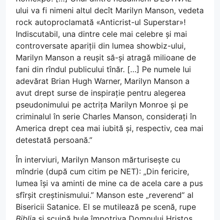
ului va fi nimeni altul decît Marilyn Manson, vedeta
rock autoproclamată «Anticrist-ul Superstar»!
Indiscutabil, una dintre cele mai celebre și mai
controversate apariții din lumea showbiz-ului,
Marilyn Manson a reușit să-și atragă milioane de
fani din rîndul publicului tînăr. […] Pe numele lui
adevărat Brian Hugh Warner, Marilyn Manson a
avut drept surse de inspirație pentru alegerea
pseudonimului pe actrița Marilyn Monroe și pe
criminalul în serie Charles Manson, considerați în
America drept cea mai iubită și, respectiv, cea mai
detestată persoană.”
În interviuri, Marilyn Manson mărturisește cu
mîndrie (după cum citim pe NET): „Din fericire,
lumea își va aminti de mine ca de acela care a pus
sfîrșit creștinismului.” Manson este „reverend” al
Bisericii Satanice. El se mutilează pe scenă, rupe
Biblia
și scuipă hule împotriva Domnului Hristos.