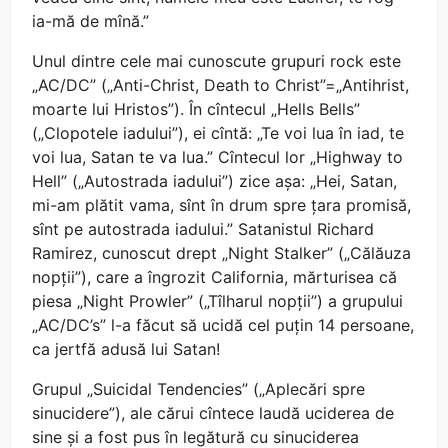
ia-mă de mînă.”
Unul dintre cele mai cunoscute grupuri rock este
„AC/DC” („Anti-Christ, Death to Christ”=„Antihrist,
moarte lui Hristos”). În cîntecul „Hells Bells”
(„Clopotele iadului”), ei cîntă: „Te voi lua în iad, te
voi lua, Satan te va lua.” Cîntecul lor „Highway to
Hell” („Autostrada iadului”) zice așa: „Hei, Satan,
mi-am plătit vama, sînt în drum spre țara promisă,
sînt pe autostrada iadului.” Satanistul Richard
Ramirez, cunoscut drept „Night Stalker” („Călăuza
nopții”), care a îngrozit California, mărturisea că
piesa „Night Prowler” („Tîlharul nopții”) a grupului
„AC/DC’s” l-a făcut să ucidă cel puțin 14 persoane,
ca jertfă adusă lui Satan!
Grupul „Suicidal Tendencies” („Aplecări spre
sinucidere”), ale cărui cîntece laudă uciderea de
sine și a fost pus în legătură cu sinuciderea