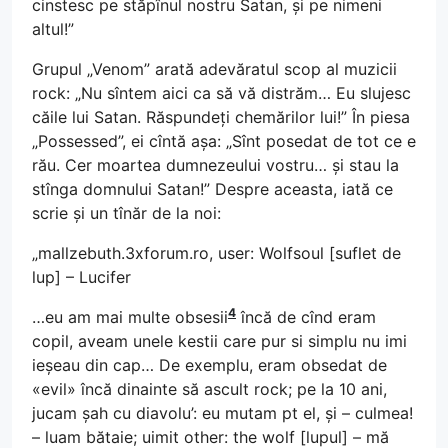
cinstesc pe stăpînul nostru Satan, și pe nimeni
altul!”
Grupul „Venom” arată adevăratul scop al muzicii
rock: „Nu sîntem aici ca să vă distrăm… Eu slujesc
căile lui Satan. Răspundeți chemărilor lui!” În piesa
„Possessed”, ei cîntă așa: „Sînt posedat de tot ce e
rău. Cer moartea dumnezeului vostru… și stau la
stînga domnului Satan!” Despre aceasta, iată ce
scrie și un tînăr de la noi:
„mallzebuth.3xforum.ro, user: Wolfsoul [suflet de
lup] – Lucifer
4
…eu am mai multe obsesii
încă de cînd eram
copil, aveam unele kestii care pur si simplu nu imi
ieșeau din cap… De exemplu, eram obsedat de
«evil» încă dinainte să ascult rock; pe la 10 ani,
jucam șah cu diavolu’: eu mutam pt el, și – culmea!
– luam bătaie; uimit other: the wolf [lupul] – mă