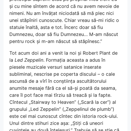
și cu mine sîntem de acord că nu avem nevoie de
nimeni. Nu am învățat niciodată să mă plec nici
unei stăpîniri cunoscute. Chiar vreau să-mi ridic o
statuie înaltă, asta e tot. Încerc doar să fiu
Dumnezeu, doar să fiu Dumnezeu… M-am născut
pentru rock și m-am născut să stăpînesc.”
Tot acum doi ani a venit la noi și Robert Plant de
la
Led Zeppelin
. Formația aceasta a adus în
piesele muzicale versuri satanice inserate
subliminal, nescrise pe coperta discului – o cale
ascunsă de a vîrî în conștiința ascultătorului
anumite mesaje fără ca el să-și poată da seama,
care îl pot face mai tîrziu să treacă și la fapte.
Cîntecul „Stairway to Heaven” („Scară la cer”) al
grupului „Led Zeppelin” („Zeppelinul de plumb”)
este cel mai cunoscut cîntec din istoria rock-ului.
Unul dintre stihuri zice așa: „Știți că uneori
cuvintele au două înțelesuri.” Trebuie să se știe că