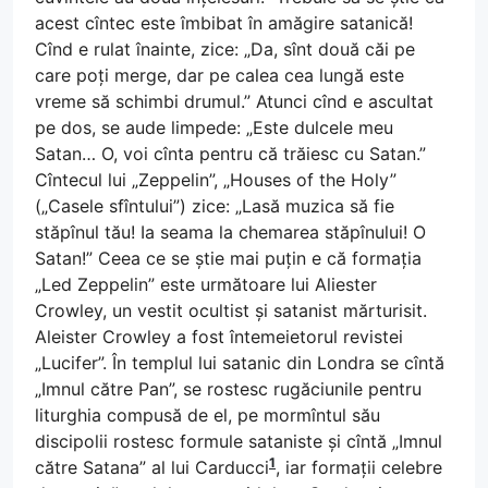
acest cîntec este îmbibat în amăgire satanică!
Cînd e rulat înainte, zice: „Da, sînt două căi pe
care poți merge, dar pe calea cea lungă este
vreme să schimbi drumul.” Atunci cînd e ascultat
pe dos, se aude limpede: „Este dulcele meu
Satan… O, voi cînta pentru că trăiesc cu Satan.”
Cîntecul lui „Zeppelin”, „Houses of the Holy”
(„Casele sfîntului”) zice: „Lasă muzica să fie
stăpînul tău! Ia seama la chemarea stăpînului! O
Satan!” Ceea ce se știe mai puțin e că formația
„Led Zeppelin” este următoare lui Aliester
Crowley, un vestit ocultist și satanist mărturisit.
Aleister Crowley a fost întemeietorul revistei
„Lucifer”. În templul lui satanic din Londra se cîntă
„Imnul către Pan”, se rostesc rugăciunile pentru
liturghia compusă de el, pe mormîntul său
discipolii rostesc formule sataniste și cîntă „Imnul
1
către Satana” al lui Carducci
, iar formații celebre