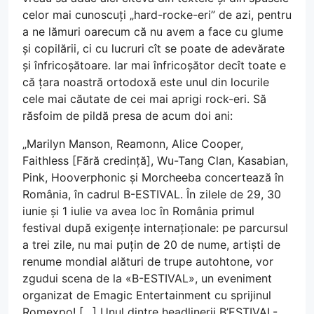
celor mai cunoscuți „hard-rocke-eri” de azi, pentru
a ne lămuri oarecum că nu avem a face cu glume
și copilării, ci cu lucruri cît se poate de adevărate
și înfricoșătoare. Iar mai înfricoșător decît toate e
că țara noastră ortodoxă este unul din locurile
cele mai căutate de cei mai aprigi rock-eri. Să
răsfoim de pildă presa de acum doi ani:
„Marilyn Manson, Reamonn, Alice Cooper,
Faithless [Fără credință], Wu-Tang Clan, Kasabian,
Pink, Hooverphonic și Morcheeba concertează în
România, în cadrul B-ESTIVAL. În zilele de 29, 30
iunie și 1 iulie va avea loc în România primul
festival după exigențe internaționale: pe parcursul
a trei zile, nu mai puțin de 20 de nume, artiști de
renume mondial alături de trupe autohtone, vor
zgudui scena de la «B-ESTIVAL», un eveniment
organizat de Emagic Entertainment cu sprijinul
Romexpo! […] Unul dintre headlinerii B’ESTIVAL-