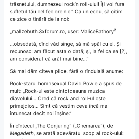
trăsnetului, dumnezeul rock’n roll-ului! Îți voi fura
sufletul tău cel feciorelnic.” Ca un ecou, să citim
ce zice o tînără de la noi:
2
„mallzebuth.3xforum.ro, user: MaliceBathory
…obsedată, cînd văd sînge, să mă spăl cu el. Și
recunosc: am făcut asta o dată; și, la fel ca ea [?],
am considerat că arăt mai bine…”
Să mai dăm cîteva pilde, fără o rînduială anume:
Rock-starul homosexual David Bowie a spus de
mult: „Rock-ul este dintotdeauna muzica
diavolului… Cred că rock and roll-ul este
primejdios… Simt că vestim ceva încă mai
întunecat decît noi înșine.”
În cîntecul „The Conjuring” („Chemarea”), de
Megadeth
, se arată adevăratul scop al rock-ului: