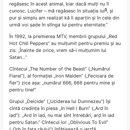
regăsesc în acest animal, kiar dacă mulți nu îl
5
cunosc. Lucifer – mă regăsesc în situația lui
, și
pur și simplu am realizat kă îi aparțin și în cele din
urmă voi șade în stînga lui pentru eternitate.”
În 1992, la premierea MTV, membrii grupului „Red
Hot Chili Peppers” au mulțumit pentru premiu și au
zis: „Înainte de orice, vrem să-i mulțumim lui
Satan…”
Cîntecul „The Number of the Beast” („Numărul
Fiarei”), al formației „Iron Maiden” („Fecioara de
fier”) zice așa: „numărul 666, 666 pentru mine și
pentru tine!”
Grupul „Deicide” („Uciderea lui Dumnezeu”) își
cîntă credința în piesa „In Hell I Burn” („Ard în
iad”): „Ard în iad, nu mai sînt întrebări, ard în iad
pentru Satan.” Cîntecul lor „Oblivious To Evil”
(„Orb în fața răului”) înfățișează o jertfă