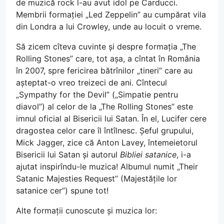
de muzică rock l-au avut idol pe Carducci.
Membrii formației „Led Zeppelin” au cumpărat vila
din Londra a lui Crowley, unde au locuit o vreme.
Să zicem cîteva cuvinte și despre formația „The
Rolling Stones” care, tot așa, a cîntat în România
în 2007, spre fericirea bătrînilor „tineri” care au
așteptat-o vreo treizeci de ani. Cîntecul
„Sympathy for the Devil” („Simpatie pentru
diavol”) al celor de la „The Rolling Stones” este
imnul oficial al Bisericii lui Satan. În el, Lucifer cere
dragostea celor care îl întîlnesc. Șeful grupului,
Mick Jagger, zice că Anton Lavey, întemeietorul
Bisericii lui Satan și autorul
Bibliei satanice
, i-a
ajutat inspirîndu-le muzica! Albumul numit „Their
Satanic Majesties Request” (Majestățile lor
satanice cer”) spune tot!
Alte formații cunoscute și muzica lor: