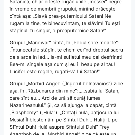
Satanică, chiar citește rugăciunile „messei” negre,
în vreme ce membrii grupului, mîrîind drăcește,
cîntă așa: „Slavă prea-puternicului Satan! Ne
rugăm la tine, te binecuvîntăm, te slăvim! Tu ești
stăpînul, tu singur, o preaputernice Satan!”
Grupul „Manowar” cîntă, în „Podul spre moarte”:
„Întunecatule stăpîn, te chem cerînd dreptul sacru
de a arde în iad… Ia-mi sufletul meu cel desfrînat!
Bea-mi sîngele așa cum și eu îl beau pe al tău!
Lucifer este regele, rugați-vă lui Satan!”
Grupul „Morbid Angel” („Îngerul bolnăvicios”) zice
așa, în „Răzbunarea din mine”: „…sabia lui Satan,
care sînt eu… Ard de ură să curăț lumea
Nazarineanului.” Și, ca să ajungă la capăt, cîntă
„Blasphemy” („Hula”): „Cîntați hula, batjocura lui
Mesia! Îl blestemăm pe Sfîntul Duh… Huliți-L pe
Sfîntul Duh! Hulă asupra Sfîntului Duh!” Trey
Azagthoh de la „Morbid Angel” zice că este un