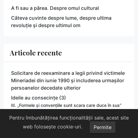
A fi sau a părea. Despre omul cultural
Câteva cuvinte despre lume, despre ultima
revoluție și despre ultimul om
Articole recente
Solicitare de reexaminare a legii privind victimele
Mineriadei din iunie 1990 și includerea urmașilor
persoanelor decedate ulterior
Ideile au consecințe (3)
III. „Formele și convențiile sunt scara care duce în sus”
Ideile au consecințe (2)
Pentru îmbunătățirea funcționalității sale, acest site
II. „Omul modern și-a cam risipit averea moștenită”
web folosește cookie-uri.
Permite
Ideile au consecințe (1)