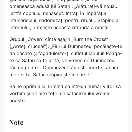
omenească adusă lui Satan : „Alăturați-vă nouă…
jertfa copilului nenăscut. Intrați în împărăția
întunericului, sodomizați pentru ritual… Stăpîne al
infernului, primește această ofrandă a morții!”
Grupul „Coven” cîntă așa,în „Burn the Cross”
(„Ardeți crucea!”): „Fiul lui Dumnezeu, pocăiește-te
de păcate și făgăduiește-ți sufletul iadului! Roagă-
te ca Satan să te ierte, de vreme ce Dumnezeul
tău nu poate… Dumnezeul tău este mort și acum
mori și tu. Satan stăpînește în sfîrșit!”
Să ne oprim aici, urmînd ca într-un număr viitor să
vorbim și de alte fețe ale satanismului vremii
noastre.
Note