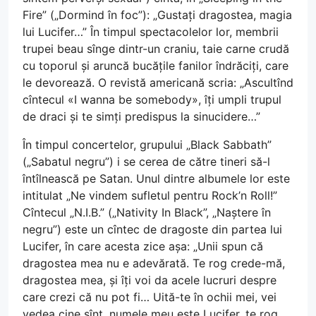
Fire” („Dormind în foc”): „Gustați dragostea, magia
lui Lucifer…” În timpul spectacolelor lor, membrii
trupei beau sînge dintr-un craniu, taie carne crudă
cu toporul și aruncă bucățile fanilor îndrăciți, care
le devorează. O revistă americană scria: „Ascultînd
cîntecul «I wanna be somebody», îți umpli trupul
de draci și te simți predispus la sinucidere…”
În timpul concertelor, grupului „Black Sabbath”
(„Sabatul negru”) i se cerea de către tineri să-l
întîlnească pe Satan. Unul dintre albumele lor este
intitulat „Ne vindem sufletul pentru Rock’n Roll!”
Cîntecul „N.I.B.” („Nativity In Black”, „Naștere în
negru”) este un cîntec de dragoste din partea lui
Lucifer, în care acesta zice așa: „Unii spun că
dragostea mea nu e adevărată. Te rog crede-mă,
dragostea mea, și îți voi da acele lucruri despre
care crezi că nu pot fi… Uită-te în ochii mei, vei
vedea cine sînt, numele meu este Lucifer, te rog