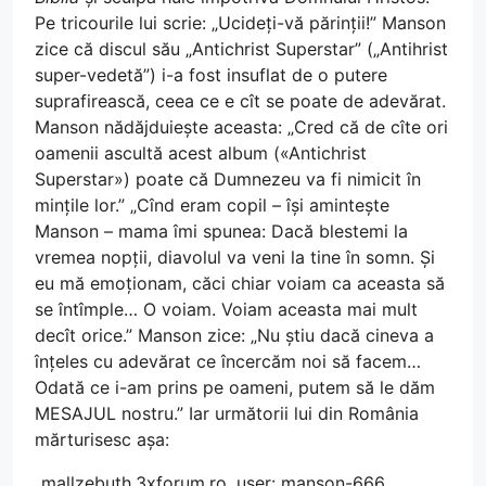
Pe tricourile lui scrie: „Ucideți-vă părinții!” Manson
zice că discul său „Antichrist Superstar” („Antihrist
super-vedetă”) i-a fost insuflat de o putere
suprafirească, ceea ce e cît se poate de adevărat.
Manson nădăjduiește aceasta: „Cred că de cîte ori
oamenii ascultă acest album («Antichrist
Superstar») poate că Dumnezeu va fi nimicit în
mințile lor.” „Cînd eram copil – își amintește
Manson – mama îmi spunea: Dacă blestemi la
vremea nopții, diavolul va veni la tine în somn. Și
eu mă emoționam, căci chiar voiam ca aceasta să
se întîmple… O voiam. Voiam aceasta mai mult
decît orice.” Manson zice: „Nu știu dacă cineva a
înțeles cu adevărat ce încercăm noi să facem…
Odată ce i-am prins pe oameni, putem să le dăm
MESAJUL nostru.” Iar următorii lui din România
mărturisesc așa:
„mallzebuth.3xforum.ro, user: manson-666