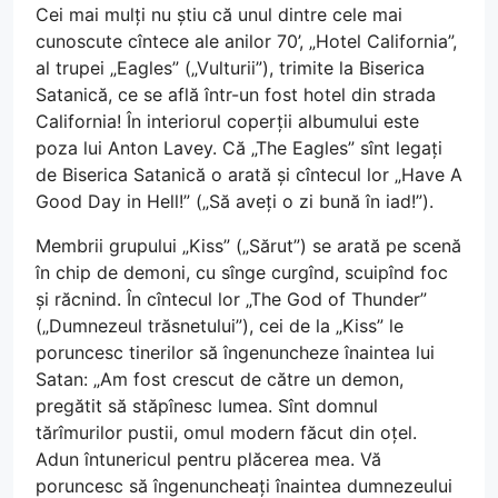
Cei mai mulți nu știu că unul dintre cele mai
cunoscute cîntece ale anilor 70’, „Hotel California”,
al trupei „Eagles” („Vulturii”), trimite la Biserica
Satanică, ce se află într-un fost hotel din strada
California! În interiorul coperții albumului este
poza lui Anton Lavey. Că „The Eagles” sînt legați
de Biserica Satanică o arată și cîntecul lor „Have A
Good Day in Hell!” („Să aveți o zi bună în iad!”).
Membrii grupului „Kiss” („Sărut”) se arată pe scenă
în chip de demoni, cu sînge curgînd, scuipînd foc
și răcnind. În cîntecul lor „The God of Thunder”
(„Dumnezeul trăsnetului”), cei de la „Kiss” le
poruncesc tinerilor să îngenuncheze înaintea lui
Satan: „Am fost crescut de către un demon,
pregătit să stăpînesc lumea. Sînt domnul
tărîmurilor pustii, omul modern făcut din oțel.
Adun întunericul pentru plăcerea mea. Vă
poruncesc să îngenuncheați înaintea dumnezeului