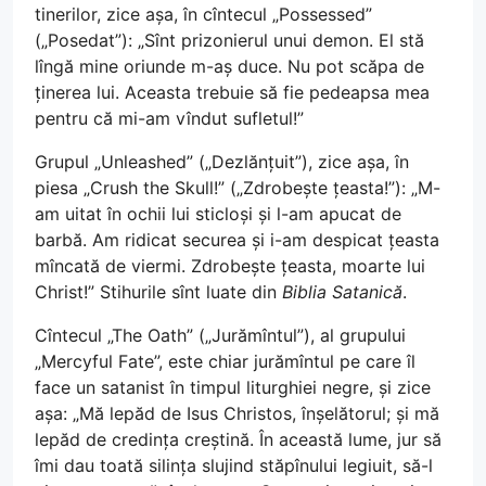
tinerilor, zice așa, în cîntecul „Possessed”
(„Posedat”): „Sînt prizonierul unui demon. El stă
lîngă mine oriunde m-aș duce. Nu pot scăpa de
ținerea lui. Aceasta trebuie să fie pedeapsa mea
pentru că mi-am vîndut sufletul!”
Grupul „Unleashed” („Dezlănțuit”), zice așa, în
piesa „Crush the Skull!” („Zdrobește țeasta!”): „M-
am uitat în ochii lui sticloși și l-am apucat de
barbă. Am ridicat securea și i-am despicat țeasta
mîncată de viermi. Zdrobește țeasta, moarte lui
Christ!” Stihurile sînt luate din
Biblia Satanică
.
Cîntecul „The Oath” („Jurămîntul”), al grupului
„Mercyful Fate”, este chiar jurămîntul pe care îl
face un satanist în timpul liturghiei negre, și zice
așa: „Mă lepăd de Isus Christos, înșelătorul; și mă
lepăd de credința creștină. În această lume, jur să
îmi dau toată silința slujind stăpînului legiuit, să-l