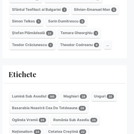
Sfântul Teofilact al Bulgariei
Silvian-Emanuel Man
1
5
Simon Telkes
Sorin Dumitrescu
1
5
Ștefan Plămădeală
Tamara Gheorghiu
22
1
Teodor Crăciunescu
Theodor Codreanu
…
1
9
Etichete
Lumină Sub Asediu!
Maghiari
Unguri
145
38
35
Basarabia Noastră Cea De Totdeauna
28
Oglinda Vremii
România Sub Asediu
25
25
Naționalism
Cetatea Creștină
24
22