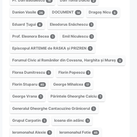
Pr. Dan Bădulescu
Dan Toma Dulciu
16
2
Danion Vasile
DOCUMENT
Dragoș Nicu
26
14
5
Eduard Țugui
Eleodorus Enăchescu
8
1
Prof. Eleonora Becea
Emil Niculescu
1
1
Episcopul ARTEMIE de RASKA și PRIZREN
1
Forumul Civic al Românilor din Covasna, Harghita și Mureș
3
Florea Dumitrescu
Florin Popescu
1
1
Florin Stuparu
George Mihalcea
45
17
George Vrana
Părintele Gheorghe Calciu
1
1
Generalul Gheorghe Cantacuzino Grănicerul
1
Grupul Carpatin
Icoana din adânc
1
1
Ieromonahul Alexie
Ieromonahul Fotie
1
45