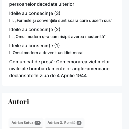
persoanelor decedate ulterior
Ideile au consecințe (3)
III. „Formele și convențiile sunt scara care duce în sus”
Ideile au consecințe (2)
II. „Omul modern și-a cam risipit averea moștenită”
Ideile au consecințe (1)
I. Omul modern a devenit un idiot moral
Comunicat de presă: Comemorarea victimelor
civile ale bombardamentelor anglo-americane
declanșate în ziua de 4 Aprilie 1944
Autori
Adrian Botez
Adrian G. Romilă
17
2