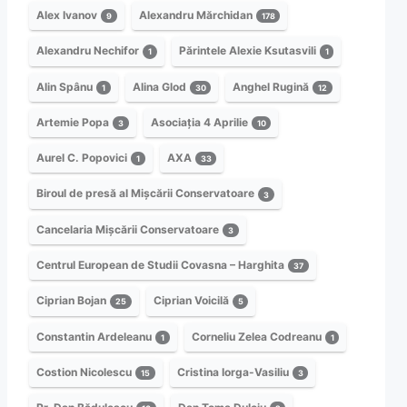
Alex Ivanov
Alexandru Mărchidan
9
178
Alexandru Nechifor
Părintele Alexie Ksutasvili
1
1
Alin Spânu
Alina Glod
Anghel Rugină
1
30
12
Artemie Popa
Asociația 4 Aprilie
3
10
Aurel C. Popovici
AXA
1
33
Biroul de presă al Mișcării Conservatoare
3
Cancelaria Mișcării Conservatoare
3
Centrul European de Studii Covasna – Harghita
37
Ciprian Bojan
Ciprian Voicilă
25
5
Constantin Ardeleanu
Corneliu Zelea Codreanu
1
1
Costion Nicolescu
Cristina Iorga-Vasiliu
15
3