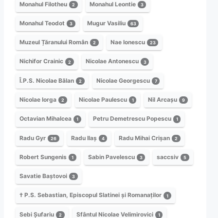
Monahul Filotheu
Monahul Leontie
2
3
Monahul Teodot
Mugur Vasiliu
3
63
Muzeul Țăranului Român
Nae Ionescu
2
23
Nichifor Crainic
Nicolae Antonescu
2
3
Î.P.S. Nicolae Bălan
Nicolae Georgescu
2
7
Nicolae Iorga
Nicolae Paulescu
Nil Arcașu
2
1
9
Octavian Mihalcea
Petru Demetrescu Popescu
1
1
Radu Gyr
Radu Ilaș
Radu Mihai Crișan
26
4
2
Robert Sungenis
Sabin Pavelescu
saccsiv
1
3
5
Savatie Baștovoi
3
† P.S. Sebastian, Episcopul Slatinei și Romanaților
1
Sebi Șufariu
Sfântul Nicolae Velimirovici
2
1