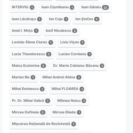
INTERVIU
Ioan Cișmileanu
Ioan Gându
1
1
22
Ioan Lăcătușu
Ion Coja
Ion Ștefan
1
1
2
Ionel I. Moța
Iosif Niculescu
1
2
Lavinia-Elena Ciurez
Liviu Vișan
1
1
Lucia Theodorescu
Lucian Cornianu
3
1
Maica Ecaterina
Dr. Maria Cobianu-Băcanu
5
1
Marian Ilie
Mihai Andrei Aldea
1
2
Mihai Eminescu
Mihai FLOAREA
1
1
Pr. Dr. Mihai Valică
Mihnea Neicu
7
1
Mircea Dafinoiu
Mircea Eliade
2
1
Mișcarea Națională de Rezistență
1