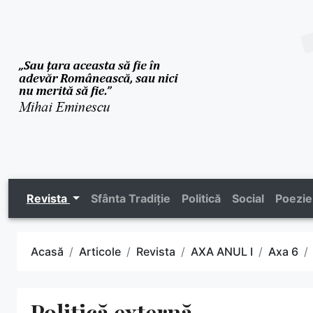
Revista
Sfânta Tradiție
Politică
Social
Poezie
Acasă
Articole
Revista
AXA ANUL I
Axa 6
Politică externă